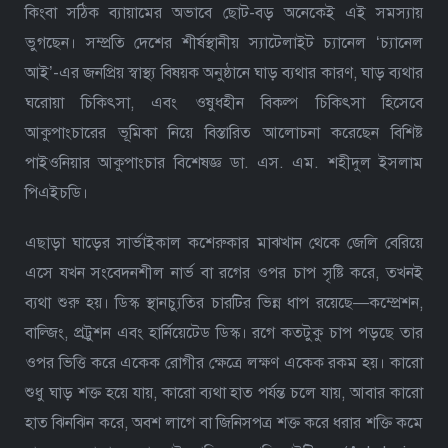
কিংবা সঠিক ব্যায়ামের অভাবে ছোট-বড় অনেকেই এই সমস্যায়
ভুগছেন। সম্প্রতি দেশের শীর্ষস্থানীয় স্যাটেলাইট চ্যানেল ‘চ্যানেল
আই’-এর জনপ্রিয় স্বাস্থ্য বিষয়ক অনুষ্ঠানে ঘাড় ব্যথার কারণ, ঘাড় ব্যথার
ঘরোয়া চিকিৎসা, এবং ওষুধহীন বিকল্প চিকিৎসা হিসেবে
আকুপাংচারের ভূমিকা নিয়ে বিস্তারিত আলোচনা করেছেন বিশিষ্ট
পাইওনিয়ার আকুপাংচার বিশেষজ্ঞ ডা. এস. এম. শহীদুল ইসলাম
পিএইচডি।
এছাড়া ঘাড়ের সার্ভাইকাল কশেরুকার মাঝখান থেকে জেলি বেরিয়ে
এসে যখন সংবেদনশীল নার্ভ বা রগের ওপর চাপ সৃষ্টি করে, তখনই
ব্যথা শুরু হয়। ডিস্ক স্থানচ্যুতির চারটির ভিন্ন ধাপ রয়েছে—কম্প্রেশন,
বাল্জিং, প্রট্রুশন এবং হার্নিয়েটেড ডিস্ক। রগে কতটুকু চাপ পড়ছে তার
ওপর ভিত্তি করে একেক রোগীর ক্ষেত্রে লক্ষণ একেক রকম হয়। কারো
শুধু ঘাড় শক্ত হয়ে যায়, কারো ব্যথা হাত পর্যন্ত চলে যায়, আবার কারো
হাত ঝিনঝিন করে, অবশ লাগে বা জিনিসপত্র শক্ত করে ধরার শক্তি কমে