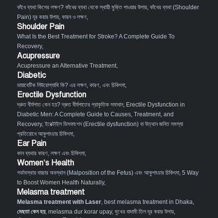
কাঁধে ব্যথা কিসের লক্ষণ? কাঁধের ব্যথা থেকে স্থায়ী মুক্তি পাওয়ার উপায়
,
কাঁধের ব্যথা (Shoulder
Pain) দূর করার উপায়, কারন ও লক্ষণ
,
Shoulder Pain
What Is the Best Treatment for Stroke? A Complete Guide To
Recovery
,
Acupressure
Acupressure an Alternative Treatment
,
Diabetic
ডায়াবেটিক নিউরোপ্যাথি কি? এর লক্ষণ, কারণ, এবং চিকিৎসা
,
Erectile Dysfunction
দ্রুত বীর্যপাত কেন হয়? দ্রুত বীর্যপাতের প্রাকৃতিক সমাধান
,
Erectile Dysfunction in
Diabetic Men: A Complete Guide to Causes, Treatment, and
Recovery
,
ইরেক্টাইল ডিসফাংশন (Erectile dysfunction) বা উত্থান জনিত সমস্যা
প্রতিরোধে আকুপাংচার চিকিৎসা
,
Ear Pain
কান ব্যথার কারণ, লক্ষণ এবং চিকিৎসা
,
Women’s Health
গর্ভাবস্থায় বাচ্চার অবস্থান (Malposition of the Fetus) এবং আকুপাংচার চিকিৎসা
,
5 Way
to Boost Women Health Naturally
,
Melasma treatment
Melasma treatment with Laser
, best melasma treatment in Dhaka,
মেছতা কেন হয়
, melasma dur korar upay, মুখের বাদামী তিল দূর করার উপায়,