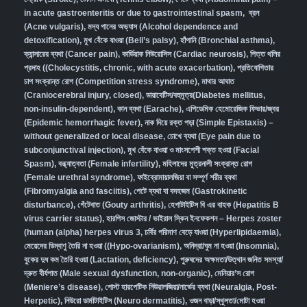
in acute gastroenteritis or due to gastrointestinal spasm
,
ব্রন
(Acne vulgaris)
,
মদ্য পানের অভ্যাস (Alcohol dependence and
detoxification)
,
মুখ বেঁকে যাওয়া (Bell’s palsy)
,
হাঁপানি (Bronchial asthma)
,
ক্যান্সারের ব্যথা (Cancer pain)
,
কার্ডিয়াক নিউরোসিস (Cardiac neurosis)
,
পিত্ত থলির
প্রদাহ ((Cholecystitis, chronic, with acute exacerbation)
,
প্রতিযোগিতার
চাপ সংক্রান্ত রোগ (Competition stress syndrome)
,
মাথার আঘাত
(Craniocerebral injury, closed)
,
ডায়াবেটিস/বহুমূত্র(Diabetes mellitus,
non-insulin-dependent)
,
কান ব্যথা (Earache)
,
এপিডেমিক হেমোরেজিক ফিভার/জ্বর
(Epidemic hemorrhagic fever)
,
নাক দিয়ে রক্ত পড়া (Simple Epistaxis) –
without generalized or local disease
,
চোখে ব্যথা (Eye pain due to
subconjunctival injection)
,
মুখ বেঁকে যাওয়া ও মাংসপেশী শক্ত হওয়া (Facial
Spasm)
,
বন্ধ্যাত্বতা (Female infertility)
,
মহিলাদের মূত্রনালী সংক্রান্ত রোগ
(Female urethral syndrome)
,
ফাইব্রোমায়ালজিয়া বা সম্পূর্ণ শরীর ব্যথা
(Fibromyalgia and fasciitis)
,
পেটে ব্যথা বা বদহজম (Gastrokinetic
disturbance)
,
গেঁটেবাত (Gouty arthritis)
,
হেপাটাইটিস বি এর বাহক (Hepatitis B
virus carrier status)
,
হারপিস জোস্টার / ভাইরাল স্কিন ইনফেকশন – Herpes zoster
(human (alpha) herpes virus 3
,
চর্বির পরিমাণ বেড়ে যাওয়া (Hyperlipidaemia)
,
মেয়েদের ডিম্বাণু তৈরি না হওয়া ((Hypo-ovarianism)
,
অনিদ্রা/ঘুম না হওয়া (Insomnia)
,
বুকের দুধ কম তৈরি হওয়া (Lactation, deficiency)
,
পুরুষদের অক্ষমতা/উত্থান জনিত সমস্যা/
দ্রুত বীর্যপাত (Male sexual dysfunction, non-organic
),
মেনিয়ার’স রোগ
(Meniere’s disease)
,
পোস্ট হারপেটিক নিউরালজিয়া/নার্ভের ব্যথা (Neuralgia, Post-
Herpetic)
,
নিউরো ডার্মাটাইটিস (Neuro dermatitis)
,
ওজন বাড়া/স্থূলতা/মোটা হওয়া