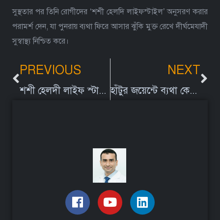
সুস্থতার পর তিনি রোগীদের ‘শশী হেলদি লাইফস্টাইল’ অনুসরণ করার
পরামর্শ দেন, যা পুনরায় ব্যথা ফিরে আসার ঝুঁকি মুক্ত রেখে দীর্ঘমেযাদী
সুস্বাস্থ্য নিশ্চিত করে।
PREVIOUS
NEXT
শশী হেলদী লাইফ স্টাইল ফলো করি ব্যাথামুক্ত জীবন গড়ি | চ্যানেল আই
হাঁটুর জয়েন্টে ব্যথা কেন হয় ও ব্যথা কমানোর উপায়