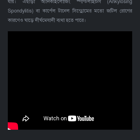
যায়। এছাড়া অ্যানকাইলোজিং স্পন্ডিলাইটিস (Ankylosing
Spondylitis) বা কার্পেল টানেল সিন্ড্রোমের মতো জটিল রোগের
কারণেও ঘাড়ে দীর্ঘমেযাদী ব্যথা হতে পারে।