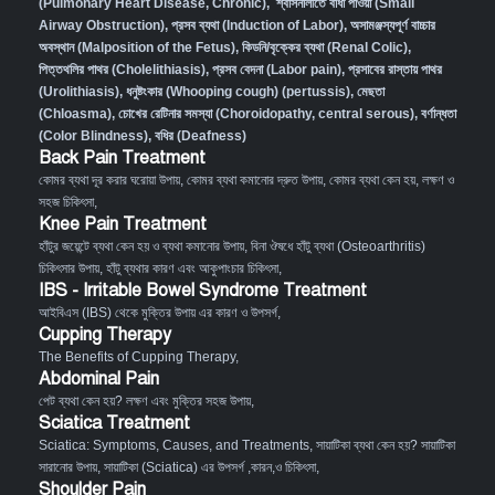
(Pulmonary Heart Disease, Chronic)
,
শ্বাসনালীতে বাধা পাওয়া (Small
Airway Obstruction)
,
প্রসব ব্যথা (Induction of Labor)
,
অসামঞ্জস্যপূর্ণ বাচ্চার
অবস্থান (Malposition of the Fetus)
,
কিডনি/বৃক্কের ব্যথা (Renal Colic)
,
পিত্তথলির পাথর (Cholelithiasis)
,
প্রসব বেদনা (Labor pain)
,
প্রসাবের রাস্তায় পাথর
(Urolithiasis)
,
ধনুষ্টংকার (Whooping cough) (pertussis)
,
মেছতা
(Chloasma)
,
চোখের রেটিনার সমস্যা (Choroidopathy, central serous)
,
বর্ণান্ধতা
(Color Blindness)
,
বধির (Deafness)
Back Pain Treatment
কোমর ব্যথা দূর করার ঘরোয়া উপায়
,
কোমর ব্যথা কমানোর দ্রুত উপায়
,
কোমর ব্যথা কেন হয়, লক্ষণ ও
সহজ চিকিৎসা
,
Knee Pain Treatment
হাঁটুর জয়েন্টে ব্যথা কেন হয় ও ব্যথা কমানোর উপায়
,
বিনা ঔষধে হাঁটু ব্যথা (Osteoarthritis)
চিকিৎসার উপায়
,
হাঁটু ব্যথার কারণ এবং আকুপাংচার চিকিৎসা
,
IBS - Irritable Bowel Syndrome Treatment
আইবিএস (IBS) থেকে মুক্তির উপায় এর কারণ ও উপসর্গ
,
Cupping Therapy
The Benefits of Cupping Therapy
,
Abdominal Pain
পেট ব্যথা কেন হয়? লক্ষণ এবং মুক্তির সহজ উপায়
,
Sciatica Treatment
Sciatica: Symptoms, Causes, and Treatments
,
সায়াটিকা ব্যথা কেন হয়? সায়াটিকা
সারানোর উপায়
,
সায়াটিকা (Sciatica) এর উপসর্গ ,কারন,ও চিকিৎসা
,
Shoulder Pain