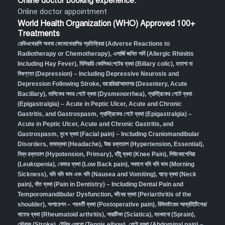
Online doctor booking experience:
Online doctor appointment
World Health Organization (WHO) Approved 100+
Treatments
রেডিওথেরাপি অথবা কেমোথেরাপির প্রতিক্রিয়া (Adverse Reactions to
Radiotherapy or Chemotherapy),
এলার্জি জনিত সর্দি (Allergic Rhinitis
Including Hay Fever),
বিলিয়ারি কোলিক/পেটের ব্যথা (Biliary colic),
হতাশা বা
বিষণ্ণতা (Depression) – Including Depressive Neurosis and
Depression Following Stroke
,
ডায়েরিয়া/আমাশয় (Desentery, Acute
Bacillary),
মাসিকের সময় পেটে ব্যথা (Dysmenorrhea)
,
গ্যাস্ট্রিকের পেটে ব্যথা
(Epigastralgia) – Acute in Peptic Ulcer, Acute and Chronic
Gastritis, and Gastrospasm
,
গ্যাস্ট্রিকের পেটে ব্যথা (Epigastralgia) –
Acute in Peptic Ulcer, Acute and Chronic Gastritis, and
Gastrospasm,
মুখে ব্যথা (Facial pain) – Including Craniomandibular
Disorders,
মাথাব্যথা (Headache)
,
উচ্চ রক্তচাপ (Hypertension, Essential)
,
নিম্ন রক্তচাপ (Hypotension, Primary)
,
হাঁটু ব্যথা (Knee Pain)
,
লিউকোপেনিয়া
(Leukopenia)
,
কোমর ব্যথা (Low Back pain)
,
সকালে বমি বমি ভাব (Morning
Sickness)
,
বমি বমি ভাব এবং বমি (Nausea and Vomiting)
,
ঘাড়ে ব্যথা (Neck
pain)
,
দাঁত ব্যথা (Pain in Dentistry) – Including Dental Pain and
Temporomandibular Dysfunction
,
কাঁধের ব্যথা (Periarthritis of the
shoulder)
,
অপারেশন – পরবর্তী ব্যথা (Postoperative pain)
,
রিউমাটয়েড আর্থ্রাইটিসের/
বাতের ব্যথা (Rheumatoid arthritis)
,
সায়াটিকা (Sciatica)
,
মচকানো (Sprain)
,
স্ট্রোক (Stroke)
,
টেনিস এলবো (Tennis elbow)
,
পেটে ব্যথা (Abdominal pain) –