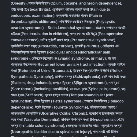
(Obesity)
,
মাদক নির্ভরশীলতা (Opium, cocaine, and heroin dependence)
,
হাঁটুর ব্যথা (Osteoarthritis)
,
এন্ডোসকপি পরীক্ষার পরবর্তী ব্যথা (Pain due to
endoscopic examination)
,
রক্তনালীর বাধাজনিত প্রদাহ (Pain in
thromboangiitis obliterans)
,
পলিসিস্টিক ওভারিয়ান সিনড্রোম (Polycystic
ovarian syndrome) – Stein-Leventhal syndrome
,
বাচ্চাদের অপারেশন পরবর্তী
জটিলতা (Postextubation in children)
,
অপারেশন পরবর্তী খিচুনি (Postoperative
convalescence)
,
মাসিক পূর্ববর্তী লক্ষণ সমূহ (Premenstrual syndrome)
,
প্রস্টাইটিস লক্ষণ সমূহ (Prostatitis, chronic)
,
চুলকানি (Pruritus)
,
রেডিকুলার এবং
সিউডোরাডিকুলার ব্যথা সিন্ড্রোম (Radicular and pseudoradicular pain
syndrome)
,
রেইনয়েড সিন্ড্রোম (Raynaud syndrome, primary)
,
বার বার
প্রস্রাবের ইনফেকশন (Recurrent lower urinary tract infection)
,
প্রস্রাব আটকে
যাওয়া (Retention of Urine, Traumatic)
,
রিফ্লেক্স সিমপ্যাথেটিক ডিস্ট্রফি (Reflex
Sympathetic Dystrophy)
,
মানসিক সমস্যা (Schizophrenia),
বেশি লালা তৈরি হওয়া
(Sialism, drug-induced)
,
জগ্রেন সিন্ড্রোম (Sjögren syndrome)
,
গলা ব্যথা
(Sore throat) (including tonsillitis)
,
মেরুদণ্ড ব্যথা (Spine pain, acute)
,
ঘাড়
শক্ত হওয়া (Stiff neck)
,
মুখের হাড়ের সমস্যা (Temporomandibular joint
dysfunction)
,
টিট্জ সিন্ড্রোম (Tietze syndrome)
,
তামাকে নির্ভরশীলতা (Tobacco
dependence)
,
টরেট সিন্ড্রোম (Tourette Syndrome)
,
পরিপাকতন্ত্রের প্রদাহ /
আলসারেটিভ কোলাইটিস (Ulcerative Colitis, Chronic)
,
মনেরাখা বা চিন্তাকরার ক্ষমতা
কমে যাওয়া (Vascular Dementia)
,
মানসিক বিকাশ কম হওয়া (Hypophrenia)
,
পেটের
সমস্যা (Irritable colon syndrome)
,
মেরুদন্ডের আঘাতজনিত কারণে প্রস্রাবের সমস্যা
(Neuropathic bladder due to spinal cord injury)
,
পালমোনারি হার্ট ডিজিজ