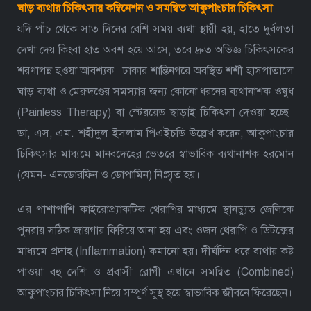
ঘাড় ব্যথার চিকিৎসায় কম্বিনেশন ও সমন্বিত আকুপাংচার চিকিৎসা
যদি পাঁচ থেকে সাত দিনের বেশি সময় ব্যথা স্থায়ী হয়, হাতে দুর্বলতা
দেখা দেয় কিংবা হাত অবশ হয়ে আসে, তবে দ্রুত অভিজ্ঞ চিকিৎসকের
শরণাপন্ন হওয়া আবশ্যক। ঢাকার শান্তিনগরে অবস্থিত শশী হাসপাতালে
ঘাড় ব্যথা ও মেরুদণ্ডের সমস্যার জন্য কোনো ধরনের ব্যথানাশক ওষুধ
(Painless Therapy) বা স্টেরয়েড ছাড়াই চিকিৎসা দেওয়া হচ্ছে।
ডা, এস, এম. শহীদুল ইসলাম পিএইচডি উল্লেখ করেন, আকুপাংচার
চিকিৎসার মাধ্যমে মানবদেহের ভেতরে স্বাভাবিক ব্যথানাশক হরমোন
(যেমন- এনডোরফিন ও ডোপামিন) নিঃসৃত হয়।
এর পাশাপাশি কাইরোপ্র্যাকটিক থেরাপির মাধ্যমে স্থানচ্যুত জেলিকে
পুনরায় সঠিক জায়গায় ফিরিয়ে আনা হয় এবং ওজন থেরাপি ও ডিটক্সের
মাধ্যমে প্রদাহ (Inflammation) কমানো হয়। দীর্ঘদিন ধরে ব্যথায় কষ্ট
পাওয়া বহু দেশি ও প্রবাসী রোগী এখানে সমন্বিত (Combined)
আকুপাংচার চিকিৎসা নিয়ে সম্পূর্ণ সুস্থ হয়ে স্বাভাবিক জীবনে ফিরেছেন।