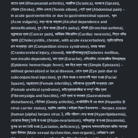
বাতের ব্যথা (Rheumatoid arthritis)
,
সায়াটিকা (Sciatica)
,
মচকানো (Sprain)
,
স্ট্রোক (Stroke)
,
টেনিস এলবো (Tennis elbow)
,
পেটে ব্যথা (Abdominal pain) –
in acute gastroenteritis or due to gastrointestinal spasm
,
ব্রন
(Acne vulgaris)
,
মদ্য পানের অভ্যাস (Alcohol dependence and
detoxification)
,
মুখ বেঁকে যাওয়া (Bell’s palsy)
,
হাঁপানি (Bronchial asthma)
,
ক্যান্সারের ব্যথা (Cancer pain)
,
কার্ডিয়াক নিউরোসিস (Cardiac neurosis)
,
পিত্ত থলির
প্রদাহ ((Cholecystitis, chronic, with acute exacerbation)
,
প্রতিযোগিতার
চাপ সংক্রান্ত রোগ (Competition stress syndrome)
,
মাথার আঘাত
(Craniocerebral injury, closed)
,
ডায়াবেটিস/বহুমূত্র(Diabetes mellitus,
non-insulin-dependent)
,
কান ব্যথা (Earache)
,
এপিডেমিক হেমোরেজিক ফিভার/জ্বর
(Epidemic hemorrhagic fever)
,
নাক দিয়ে রক্ত পড়া (Simple Epistaxis) –
without generalized or local disease
,
চোখে ব্যথা (Eye pain due to
subconjunctival injection)
,
মুখ বেঁকে যাওয়া ও মাংসপেশী শক্ত হওয়া (Facial
Spasm)
,
বন্ধ্যাত্বতা (Female infertility)
,
মহিলাদের মূত্রনালী সংক্রান্ত রোগ
(Female urethral syndrome)
,
ফাইব্রোমায়ালজিয়া বা সম্পূর্ণ শরীর ব্যথা
(Fibromyalgia and fasciitis)
,
পেটে ব্যথা বা বদহজম (Gastrokinetic
disturbance)
,
গেঁটেবাত (Gouty arthritis)
,
হেপাটাইটিস বি এর বাহক (Hepatitis B
virus carrier status)
,
হারপিস জোস্টার / ভাইরাল স্কিন ইনফেকশন – Herpes zoster
(human (alpha) herpes virus 3
,
চর্বির পরিমাণ বেড়ে যাওয়া (Hyperlipidaemia)
,
মেয়েদের ডিম্বাণু তৈরি না হওয়া ((Hypo-ovarianism)
,
অনিদ্রা/ঘুম না হওয়া (Insomnia)
,
বুকের দুধ কম তৈরি হওয়া (Lactation, deficiency)
,
পুরুষদের অক্ষমতা/উত্থান জনিত সমস্যা/
দ্রুত বীর্যপাত (Male sexual dysfunction, non-organic
),
মেনিয়ার’স রোগ