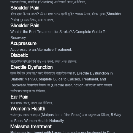
সারানোর উপায়
,
সায়াটিকা (Sciatica) এর উপসর্গ ,কারন,ও চিকিৎসা
,
Shoulder Pain
কাঁধে ব্যথা কিসের লক্ষণ? কাঁধের ব্যথা থেকে স্থায়ী মুক্তি পাওয়ার উপায়
,
কাঁধের ব্যথা (Shoulder
Pain) দূর করার উপায়, কারন ও লক্ষণ
,
Shoulder Pain
What Is the Best Treatment for Stroke? A Complete Guide To
Recovery
,
Acupressure
Acupressure an Alternative Treatment
,
Diabetic
ডায়াবেটিক নিউরোপ্যাথি কি? এর লক্ষণ, কারণ, এবং চিকিৎসা
,
Erectile Dysfunction
দ্রুত বীর্যপাত কেন হয়? দ্রুত বীর্যপাতের প্রাকৃতিক সমাধান
,
Erectile Dysfunction in
Diabetic Men: A Complete Guide to Causes, Treatment, and
Recovery
,
ইরেক্টাইল ডিসফাংশন (Erectile dysfunction) বা উত্থান জনিত সমস্যা
প্রতিরোধে আকুপাংচার চিকিৎসা
,
Ear Pain
কান ব্যথার কারণ, লক্ষণ এবং চিকিৎসা
,
Women’s Health
গর্ভাবস্থায় বাচ্চার অবস্থান (Malposition of the Fetus) এবং আকুপাংচার চিকিৎসা
,
5 Way
to Boost Women Health Naturally
,
Melasma treatment
Melasma treatment with Laser
, best melasma treatment in Dhaka,