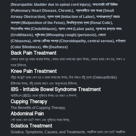
(Neuropathic bladder due to spinal cord injury)
,
পালমোনারি হার্ট ডিজিজ
(Pulmonary Heart Disease, Chronic)
,
শ্বাসনালীতে বাধা পাওয়া (Small
Airway Obstruction)
,
প্রসব ব্যথা (Induction of Labor)
,
অসামঞ্জস্যপূর্ণ বাচ্চার
অবস্থান (Malposition of the Fetus)
,
কিডনি/বৃক্কের ব্যথা (Renal Colic)
,
পিত্তথলির পাথর (Cholelithiasis)
,
প্রসব বেদনা (Labor pain)
,
প্রসাবের রাস্তায় পাথর
(Urolithiasis)
,
ধনুষ্টংকার (Whooping cough) (pertussis)
,
মেছতা
(Chloasma)
,
চোখের রেটিনার সমস্যা (Choroidopathy, central serous)
,
বর্ণান্ধতা
(Color Blindness)
,
বধির (Deafness)
Back Pain Treatment
কোমর ব্যথা দূর করার ঘরোয়া উপায়
,
কোমর ব্যথা কমানোর দ্রুত উপায়
,
কোমর ব্যথা কেন হয়, লক্ষণ ও
সহজ চিকিৎসা
,
Knee Pain Treatment
হাঁটুর জয়েন্টে ব্যথা কেন হয় ও ব্যথা কমানোর উপায়
,
বিনা ঔষধে হাঁটু ব্যথা (Osteoarthritis)
চিকিৎসার উপায়
,
হাঁটু ব্যথার কারণ এবং আকুপাংচার চিকিৎসা
,
IBS - Irritable Bowel Syndrome Treatment
আইবিএস (IBS) থেকে মুক্তির উপায় এর কারণ ও উপসর্গ
,
Cupping Therapy
The Benefits of Cupping Therapy
,
Abdominal Pain
পেট ব্যথা কেন হয়? লক্ষণ এবং মুক্তির সহজ উপায়
,
Sciatica Treatment
Sciatica: Symptoms, Causes, and Treatments
,
সায়াটিকা ব্যথা কেন হয়? সায়াটিকা