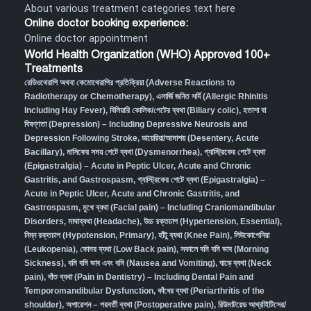
About various treatment categories text here
Online doctor booking experience:
Online doctor appointment
World Health Organization (WHO) Approved 100+
Treatments
রেডিওথেরাপি অথবা কেমোথেরাপির প্রতিক্রিয়া (Adverse Reactions to
Radiotherapy or Chemotherapy),
এলার্জি জনিত সর্দি (Allergic Rhinitis
Including Hay Fever),
বিলিয়ারি কোলিক/পেটের ব্যথা (Biliary colic),
হতাশা বা
বিষণ্ণতা (Depression) – Including Depressive Neurosis and
Depression Following Stroke
,
ডায়েরিয়া/আমাশয় (Desentery, Acute
Bacillary),
মাসিকের সময় পেটে ব্যথা (Dysmenorrhea)
,
গ্যাস্ট্রিকের পেটে ব্যথা
(Epigastralgia) – Acute in Peptic Ulcer, Acute and Chronic
Gastritis, and Gastrospasm
,
গ্যাস্ট্রিকের পেটে ব্যথা (Epigastralgia) –
Acute in Peptic Ulcer, Acute and Chronic Gastritis, and
Gastrospasm,
মুখে ব্যথা (Facial pain) – Including Craniomandibular
Disorders,
মাথাব্যথা (Headache)
,
উচ্চ রক্তচাপ (Hypertension, Essential)
,
নিম্ন রক্তচাপ (Hypotension, Primary)
,
হাঁটু ব্যথা (Knee Pain)
,
লিউকোপেনিয়া
(Leukopenia)
,
কোমর ব্যথা (Low Back pain)
,
সকালে বমি বমি ভাব (Morning
Sickness)
,
বমি বমি ভাব এবং বমি (Nausea and Vomiting)
,
ঘাড়ে ব্যথা (Neck
pain)
,
দাঁত ব্যথা (Pain in Dentistry) – Including Dental Pain and
Temporomandibular Dysfunction
,
কাঁধের ব্যথা (Periarthritis of the
shoulder)
,
অপারেশন – পরবর্তী ব্যথা (Postoperative pain)
,
রিউমাটয়েড আর্থ্রাইটিসের/