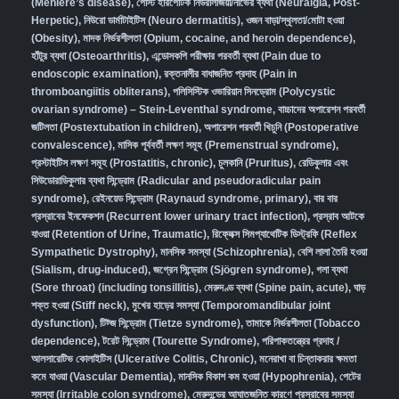
(Meniere’s disease)
,
পোস্ট হারপেটিক নিউরালজিয়া/নার্ভের ব্যথা (Neuralgia, Post-
Herpetic)
,
নিউরো ডার্মাটাইটিস (Neuro dermatitis)
,
ওজন বাড়া/স্থূলতা/মোটা হওয়া
(Obesity)
,
মাদক নির্ভরশীলতা (Opium, cocaine, and heroin dependence)
,
হাঁটুর ব্যথা (Osteoarthritis)
,
এন্ডোসকপি পরীক্ষার পরবর্তী ব্যথা (Pain due to
endoscopic examination)
,
রক্তনালীর বাধাজনিত প্রদাহ (Pain in
thromboangiitis obliterans)
,
পলিসিস্টিক ওভারিয়ান সিনড্রোম (Polycystic
ovarian syndrome) – Stein-Leventhal syndrome
,
বাচ্চাদের অপারেশন পরবর্তী
জটিলতা (Postextubation in children)
,
অপারেশন পরবর্তী খিচুনি (Postoperative
convalescence)
,
মাসিক পূর্ববর্তী লক্ষণ সমূহ (Premenstrual syndrome)
,
প্রস্টাইটিস লক্ষণ সমূহ (Prostatitis, chronic)
,
চুলকানি (Pruritus)
,
রেডিকুলার এবং
সিউডোরাডিকুলার ব্যথা সিন্ড্রোম (Radicular and pseudoradicular pain
syndrome)
,
রেইনয়েড সিন্ড্রোম (Raynaud syndrome, primary)
,
বার বার
প্রস্রাবের ইনফেকশন (Recurrent lower urinary tract infection)
,
প্রস্রাব আটকে
যাওয়া (Retention of Urine, Traumatic)
,
রিফ্লেক্স সিমপ্যাথেটিক ডিস্ট্রফি (Reflex
Sympathetic Dystrophy)
,
মানসিক সমস্যা (Schizophrenia),
বেশি লালা তৈরি হওয়া
(Sialism, drug-induced)
,
জগ্রেন সিন্ড্রোম (Sjögren syndrome)
,
গলা ব্যথা
(Sore throat) (including tonsillitis)
,
মেরুদণ্ড ব্যথা (Spine pain, acute)
,
ঘাড়
শক্ত হওয়া (Stiff neck)
,
মুখের হাড়ের সমস্যা (Temporomandibular joint
dysfunction)
,
টিট্জ সিন্ড্রোম (Tietze syndrome)
,
তামাকে নির্ভরশীলতা (Tobacco
dependence)
,
টরেট সিন্ড্রোম (Tourette Syndrome)
,
পরিপাকতন্ত্রের প্রদাহ /
আলসারেটিভ কোলাইটিস (Ulcerative Colitis, Chronic)
,
মনেরাখা বা চিন্তাকরার ক্ষমতা
কমে যাওয়া (Vascular Dementia)
,
মানসিক বিকাশ কম হওয়া (Hypophrenia)
,
পেটের
সমস্যা (Irritable colon syndrome)
,
মেরুদন্ডের আঘাতজনিত কারণে প্রস্রাবের সমস্যা