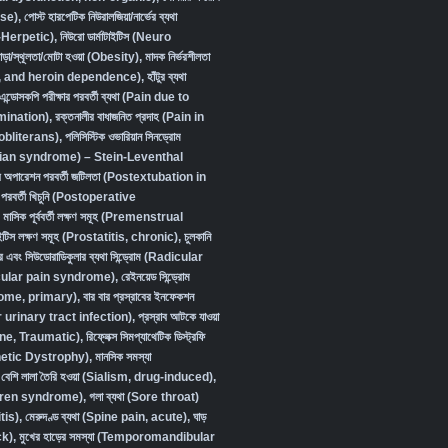
se)
,
পোস্ট হারপেটিক নিউরালজিয়া/নার্ভের ব্যথা
-Herpetic)
,
নিউরো ডার্মাটাইটিস (Neuro
ড়া/স্থূলতা/মোটা হওয়া (Obesity)
,
মাদক নির্ভরশীলতা
, and heroin dependence)
,
হাঁটুর ব্যথা
এন্ডোসকপি পরীক্ষার পরবর্তী ব্যথা (Pain due to
ination)
,
রক্তনালীর বাধাজনিত প্রদাহ (Pain in
obliterans)
,
পলিসিস্টিক ওভারিয়ান সিনড্রোম
ian syndrome) – Stein-Leventhal
দের অপারেশন পরবর্তী জটিলতা (Postextubation in
পরবর্তী খিচুনি (Postoperative
,
মাসিক পূর্ববর্তী লক্ষণ সমূহ (Premenstrual
টাইটিস লক্ষণ সমূহ (Prostatitis, chronic)
,
চুলকানি
র এবং সিউডোরাডিকুলার ব্যথা সিন্ড্রোম (Radicular
ular pain syndrome)
,
রেইনয়েড সিন্ড্রোম
ome, primary)
,
বার বার প্রস্রাবের ইনফেকশন
urinary tract infection)
,
প্রস্রাব আটকে যাওয়া
ine, Traumatic)
,
রিফ্লেক্স সিমপ্যাথেটিক ডিস্ট্রফি
etic Dystrophy)
,
মানসিক সমস্যা
বেশি লালা তৈরি হওয়া (Sialism, drug-induced)
,
Sjögren syndrome)
,
গলা ব্যথা (Sore throat)
tis)
,
মেরুদণ্ড ব্যথা (Spine pain, acute)
,
ঘাড়
ck)
,
মুখের হাড়ের সমস্যা (Temporomandibular