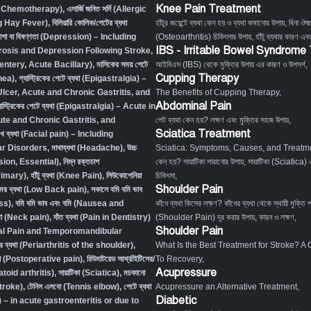
Knee Pain Treatment
 Chemotherapy),
এলার্জি জনিত সর্দি (Allergic
g Hay Fever),
বিলিয়ারি কোলিক/পেটের ব্যথা
হাঁটুর জয়েন্টে ব্যথা কেন হয় ও ব্যথা কমানোর উপায়
,
বিনা ঔষধ
াশা বা বিষণ্ণতা (Depression) – Including
(Osteoarthritis) চিকিৎসার উপায়
,
হাঁটু ব্যথার কারণ এব
IBS - Irritable Bowel Syndrome
osis and Depression Following Stroke
,
Desentery, Acute Bacillary),
মাসিকের সময় পেটে
আইবিএস (IBS) থেকে মুক্তির উপায় এর কারণ ও উপসর্গ
,
Cupping Therapy
hea)
,
গ্যাস্ট্রিকের পেটে ব্যথা (Epigastralgia) –
Ulcer, Acute and Chronic Gastritis, and
The Benefits of Cupping Therapy
,
Abdominal Pain
যাস্ট্রিকের পেটে ব্যথা (Epigastralgia) – Acute in
ute and Chronic Gastritis, and
পেট ব্যথা কেন হয়? লক্ষণ এবং মুক্তির সহজ উপায়
,
Sciatica Treatment
খে ব্যথা (Facial pain) – Including
r Disorders,
মাথাব্যথা (Headache)
,
উচ্চ
Sciatica: Symptoms, Causes, and Treatm
sion, Essential)
,
নিম্ন রক্তচাপ
কেন হয়? সায়াটিকা সারানোর উপায়
,
সায়াটিকা (Sciatica) 
rimary)
,
হাঁটু ব্যথা (Knee Pain)
,
লিউকোপেনিয়া
চিকিৎসা
,
Shoulder Pain
মর ব্যথা (Low Back pain)
,
সকালে বমি বমি ভাব
ss)
,
বমি বমি ভাব এবং বমি (Nausea and
কাঁধে ব্যথা কিসের লক্ষণ? কাঁধের ব্যথা থেকে স্থায়ী মুক্তি 
্যথা (Neck pain)
,
দাঁত ব্যথা (Pain in Dentistry)
(Shoulder Pain) দূর করার উপায়, কারন ও লক্ষণ
,
Shoulder Pain
tal Pain and Temporomandibular
ের ব্যথা (Periarthritis of the shoulder)
,
What Is the Best Treatment for Stroke? A
্যথা (Postoperative pain)
,
রিউমাটয়েড আর্থ্রাইটিসের/
To Recovery
,
Acupressure
atoid arthritis)
,
সায়াটিকা (Sciatica)
,
মচকানো
Stroke)
,
টেনিস এলবো (Tennis elbow)
,
পেটে ব্যথা
Acupressure an Alternative Treatment
,
Diabetic
– in acute gastroenteritis or due to