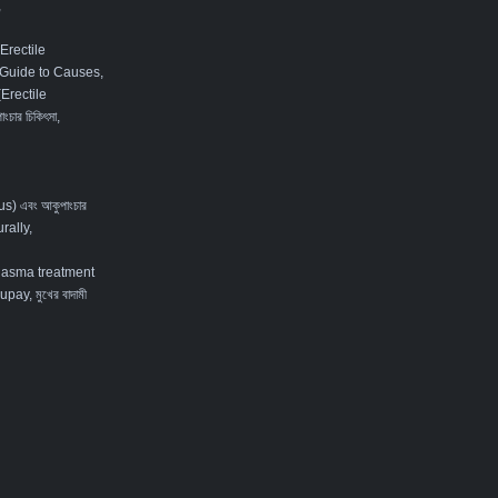
,
Erectile
 Guide to Causes,
 (Erectile
ংচার চিকিৎসা
,
tus) এবং আকুপাংচার
rally
,
lasma treatment
ay, মুখের বাদামী