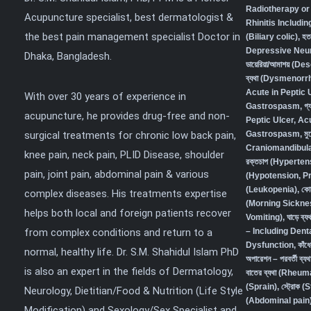
Radiotherapy or
Acupuncture specialist, best dermatologist &
Rhinitis Includin
the best pain management specialist Doctor in
(Biliary colic),
হত
Depressive Neur
Dhaka, Bangladesh.
ডায়েরিয়া/আমাশয় (
ব্যথা (Dysmenorr
Acute in Peptic 
With over 30 years of experience in
Gastrospasm
,
গ্
acupuncture, he provides drug-free and non-
Peptic Ulcer, Ac
surgical treatments for chronic low back pain,
Gastrospasm,
মু
Craniomandibula
knee pain, neck pain, PLID Disease, shoulder
রক্তচাপ (Hyperten
pain, joint pain, abdominal pain & various
(Hypotension, P
(Leukopenia)
,
কো
complex diseases. His treatments expertise
(Morning Sickne
helps both local and foreign patients recover
Vomiting)
,
ঘাড়ে ব
from complex conditions and return to a
– Including Den
Dysfunction
,
কাঁধ
normal, healthy life. Dr. S.M. Shahidul Islam PhD
অপারেশন – পরবর্তী ব
is also an expert in the fields of Dermatology,
বাতের ব্যথা (Rheum
(Sprain)
,
স্ট্রোক (
Neurology, Dietitian/Food & Nutrition (Life Style
(Abdominal pain) 
Modification) and Sexology/Sex Specialist and