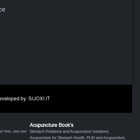
ce
 Developed by: SUOXI IT
Acupuncture Book's
ুত উপায়
,
কোমর ব্যথা
Stomach Problems and Acupuncture Solutions
,
Acupuncture for Stomach Health
,
PLID and Acupuncture
,