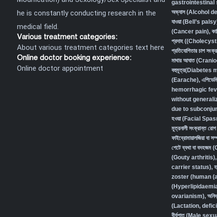
gastrointestina
he is constantly conducting research in the
অভ্যাস (Alcohol 
যাওয়া (Bell’s palsy
medical field.
(Cancer pain)
,
কা
Various treatment categories:
প্রদাহ ((Cholecys
About various treatment categories text here
প্রতিযোগিতার চাপ স
Online doctor booking experience:
মাথার আঘাত (Crani
Online doctor appointment
বহুমূত্র(Diabetes
(Earache)
,
এপিডেম
hemorrhagic fev
without generali
due to subconjunc
হওয়া (Facial Spa
মূত্রনালী সংক্রান্
ফাইব্রোমায়ালজিয়া বা
পেটে ব্যথা বা বদহজ
(Gouty arthritis)
carrier status)
,
হ
zoster (human (a
(Hyperlipidaemi
ovarianism)
,
অনিদ
(Lactation, defic
বীর্যপাত (Male se