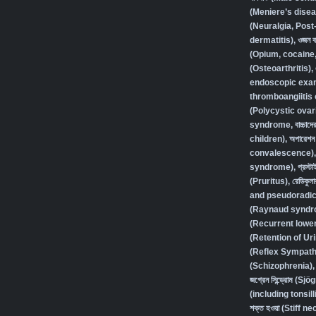
(Meniere’s disea
(Neuralgia, Post
dermatitis)
,
ওজন বা
(Opium, cocaine
(Osteoarthritis)
,
endoscopic exam
thromboangiitis 
(Polycystic ovar
syndrome
,
বাচ্চা
children)
,
অপারেশন 
convalescence)
syndrome)
,
প্রস্
(Pruritus)
,
রেডিকুলা
and pseudoradic
(Raynaud syndr
(Recurrent lower 
(Retention of Ur
(Reflex Sympath
(Schizophrenia),
জগ্রেন সিন্ড্রোম (
(including tonsilli
শক্ত হওয়া (Stiff ne