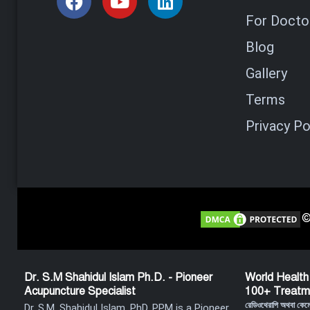
For Doctor
Blog
Gallery
Terms
Privacy Po
©
Dr. S.M Shahidul Islam Ph.D. - Pioneer
World Health
Acupuncture Specialist
100+ Treatm
রেডিওথেরাপি অথবা কে
Dr. S.M. Shahidul Islam, PhD, PPM is a Pioneer