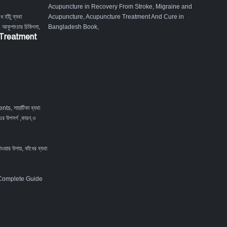
Acupuncture in Recovery From Stroke
,
Migraine and
ে হাঁটু ব্যথা
Acupuncture
,
Acupuncture Treatment And Cure in
ং আকুপাংচার চিকিৎসা
,
Bangladesh Book
,
 Treatment
ents
,
সায়াটিকা ব্যথা
এর উপসর্গ ,কারন,ও
পাওয়ার উপায়
,
কাঁধের ব্যথা
 Complete Guide