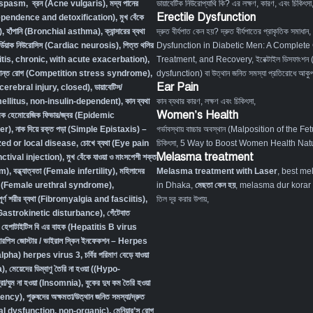
l spasm
,
ব্রন (Acne vulgaris)
,
মদ্য পানের
ডায়াবেটিক নিউরোপ্যাথি কি? এর লক্ষণ, কারণ, এবং চিকিৎসা
Erectile Dysfunction
dependence and detoxification)
,
মুখ বেঁকে
)
,
হাঁপানি (Bronchial asthma)
,
ক্যান্সারের ব্যথা
দ্রুত বীর্যপাত কেন হয়? দ্রুত বীর্যপাতের প্রাকৃতিক সমাধান
,
র্ডিয়াক নিউরোসিস (Cardiac neurosis)
,
পিত্ত থলির
Dysfunction in Diabetic Men: A Complete
titis, chronic, with acute exacerbation)
,
Treatment, and Recovery
,
ইরেক্টাইল ডিসফাংশন
ংক্রান্ত রোগ (Competition stress syndrome)
,
dysfunction) বা উত্থান জনিত সমস্যা প্রতিরোধে আকুপা
Ear Pain
ocerebral injury, closed)
,
ডায়াবেটিস/
 mellitus, non-insulin-dependent)
,
কান ব্যথা
কান ব্যথার কারণ, লক্ষণ এবং চিকিৎসা
,
Women’s Health
িক হেমোরেজিক ফিভার/জ্বর (Epidemic
er)
,
নাক দিয়ে রক্ত পড়া (Simple Epistaxis) –
গর্ভাবস্থায় বাচ্চার অবস্থান (Malposition of the Fe
zed or local disease
,
চোখে ব্যথা (Eye pain
চিকিৎসা
,
5 Way to Boost Women Health Natu
Melasma treatment
tival injection)
,
মুখ বেঁকে যাওয়া ও মাংসপেশী শক্ত
sm)
,
বন্ধ্যাত্বতা (Female infertility)
,
মহিলাদের
Melasma treatment with Laser
, best me
ত রোগ (Female urethral syndrome)
,
in Dhaka,
মেছতা কেন হয়
, melasma dur korar up
 সম্পূর্ণ শরীর ব্যথা (Fibromyalgia and fasciitis)
,
তিল দূর করার উপায়,
ম (Gastrokinetic disturbance)
,
গেঁটেবাত
,
হেপাটাইটিস বি এর বাহক (Hepatitis B virus
ারপিস জোস্টার / ভাইরাল স্কিন ইনফেকশন – Herpes
lpha) herpes virus 3
,
চর্বির পরিমাণ বেড়ে যাওয়া
a)
,
মেয়েদের ডিম্বাণু তৈরি না হওয়া ((Hypo-
্রা/ঘুম না হওয়া (Insomnia)
,
বুকের দুধ কম তৈরি হওয়া
iency)
,
পুরুষদের অক্ষমতা/উত্থান জনিত সমস্যা/দ্রুত
xual dysfunction, non-organic
),
মেনিয়ার’স রোগ