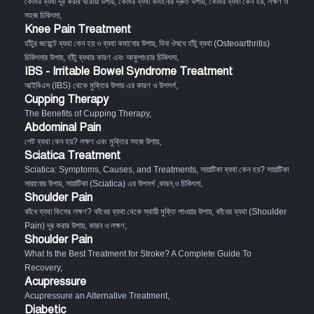
কোমর ব্যথা দূর করার ঘরোয়া উপায়
,
কোমর ব্যথা কমানোর দ্রুত উপায়
,
কোমর ব্যথা কেন হয়, লক্ষণ ও
সহজ চিকিৎসা
,
Knee Pain Treatment
হাঁটুর জয়েন্টে ব্যথা কেন হয় ও ব্যথা কমানোর উপায়
,
বিনা ঔষধে হাঁটু ব্যথা (Osteoarthritis)
চিকিৎসার উপায়
,
হাঁটু ব্যথার কারণ এবং আকুপাংচার চিকিৎসা
,
IBS - Irritable Bowel Syndrome Treatment
আইবিএস (IBS) থেকে মুক্তির উপায় এর কারণ ও উপসর্গ
,
Cupping Therapy
The Benefits of Cupping Therapy
,
Abdominal Pain
পেট ব্যথা কেন হয়? লক্ষণ এবং মুক্তির সহজ উপায়
,
Sciatica Treatment
Sciatica: Symptoms, Causes, and Treatments
,
সায়াটিকা ব্যথা কেন হয়? সায়াটিকা
সারানোর উপায়
,
সায়াটিকা (Sciatica) এর উপসর্গ ,কারন,ও চিকিৎসা
,
Shoulder Pain
কাঁধে ব্যথা কিসের লক্ষণ? কাঁধের ব্যথা থেকে স্থায়ী মুক্তি পাওয়ার উপায়
,
কাঁধের ব্যথা (Shoulder
Pain) দূর করার উপায়, কারন ও লক্ষণ
,
Shoulder Pain
What Is the Best Treatment for Stroke? A Complete Guide To
Recovery
,
Acupressure
Acupressure an Alternative Treatment
,
Diabetic