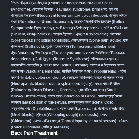
সিউডোরাডিকুলার ব্যথা সিন্ড্রোম (Radicular and pseudoradicular pain
syndrome)
,
রেইনয়েড সিন্ড্রোম (Raynaud syndrome, primary)
,
বার বার
প্রস্রাবের ইনফেকশন (Recurrent lower urinary tract infection)
,
প্রস্রাব আটকে
যাওয়া (Retention of Urine, Traumatic)
,
রিফ্লেক্স সিমপ্যাথেটিক ডিস্ট্রফি (Reflex
Sympathetic Dystrophy)
,
মানসিক সমস্যা (Schizophrenia),
বেশি লালা তৈরি হওয়া
(Sialism, drug-induced)
,
জগ্রেন সিন্ড্রোম (Sjögren syndrome)
,
গলা ব্যথা
(Sore throat) (including tonsillitis)
,
মেরুদণ্ড ব্যথা (Spine pain, acute)
,
ঘাড়
শক্ত হওয়া (Stiff neck)
,
মুখের হাড়ের সমস্যা (Temporomandibular joint
dysfunction)
,
টিট্জ সিন্ড্রোম (Tietze syndrome)
,
তামাকে নির্ভরশীলতা (Tobacco
dependence)
,
টরেট সিন্ড্রোম (Tourette Syndrome)
,
পরিপাকতন্ত্রের প্রদাহ /
আলসারেটিভ কোলাইটিস (Ulcerative Colitis, Chronic)
,
মনেরাখা বা চিন্তাকরার ক্ষমতা
কমে যাওয়া (Vascular Dementia)
,
মানসিক বিকাশ কম হওয়া (Hypophrenia)
,
পেটের
সমস্যা (Irritable colon syndrome)
,
মেরুদন্ডের আঘাতজনিত কারণে প্রস্রাবের সমস্যা
(Neuropathic bladder due to spinal cord injury)
,
পালমোনারি হার্ট ডিজিজ
(Pulmonary Heart Disease, Chronic)
,
শ্বাসনালীতে বাধা পাওয়া (Small
Airway Obstruction)
,
প্রসব ব্যথা (Induction of Labor)
,
অসামঞ্জস্যপূর্ণ বাচ্চার
অবস্থান (Malposition of the Fetus)
,
কিডনি/বৃক্কের ব্যথা (Renal Colic)
,
পিত্তথলির পাথর (Cholelithiasis)
,
প্রসব বেদনা (Labor pain)
,
প্রসাবের রাস্তায় পাথর
(Urolithiasis)
,
ধনুষ্টংকার (Whooping cough) (pertussis)
,
মেছতা
(Chloasma)
,
চোখের রেটিনার সমস্যা (Choroidopathy, central serous)
,
বর্ণান্ধতা
(Color Blindness)
,
বধির (Deafness)
Back Pain Treatment