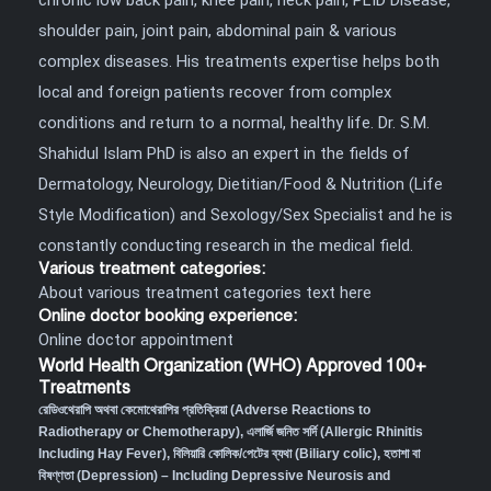
shoulder pain, joint pain, abdominal pain & various
complex diseases. His treatments expertise helps both
local and foreign patients recover from complex
conditions and return to a normal, healthy life. Dr. S.M.
Shahidul Islam PhD is also an expert in the fields of
Dermatology, Neurology, Dietitian/Food & Nutrition (Life
Style Modification) and Sexology/Sex Specialist and he is
constantly conducting research in the medical field.
Various treatment categories:
About various treatment categories text here
Online doctor booking experience:
Online doctor appointment
World Health Organization (WHO) Approved 100+
Treatments
রেডিওথেরাপি অথবা কেমোথেরাপির প্রতিক্রিয়া (Adverse Reactions to
Radiotherapy or Chemotherapy),
এলার্জি জনিত সর্দি (Allergic Rhinitis
Including Hay Fever),
বিলিয়ারি কোলিক/পেটের ব্যথা (Biliary colic),
হতাশা বা
বিষণ্ণতা (Depression) – Including Depressive Neurosis and