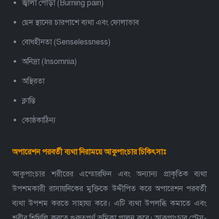
জ্বালা পোড়া (Burning pain)
ছেদ স্থানের চারপাশে ব্যথা এবং ফোলাভাব
বোধহীনতা (Senselessness)
অনিদ্রা (Insomnia)
অস্থিরতা
ক্লান্তি
কোষ্ঠকাঠিন্য
অপারেশন পরবর্তী ব্যথা নিরাময়ে আকুপাংচার চিকিৎসাঃ
আকুপাংচার শরীরের এন্ডোরফিন এবং অন্যান্য প্রাকৃতিক ব্যথা
উপশমকারী রাসায়নিকের মুক্তিকে উদ্দীপিত করে অপারেশন পরবর্তী
ব্যথা উপশম করতে সাহায্য করে। এটি ব্যথা উপলব্ধি কমাতে এবং
শরীর শিথিলি করতে গুরুত্বপূর্ণ ভূমিকা পালন করে। আকুপাংচার স্ট্রেস-