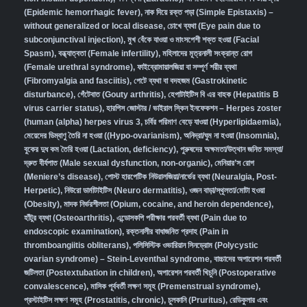
(Epidemic hemorrhagic fever)
,
নাক দিয়ে রক্ত পড়া (Simple Epistaxis) –
without generalized or local disease
,
চোখে ব্যথা (Eye pain due to
subconjunctival injection)
,
মুখ বেঁকে যাওয়া ও মাংসপেশী শক্ত হওয়া (Facial
Spasm)
,
বন্ধ্যাত্বতা (Female infertility)
,
মহিলাদের মূত্রনালী সংক্রান্ত রোগ
(Female urethral syndrome)
,
ফাইব্রোমায়ালজিয়া বা সম্পূর্ণ শরীর ব্যথা
(Fibromyalgia and fasciitis)
,
পেটে ব্যথা বা বদহজম (Gastrokinetic
disturbance)
,
গেঁটেবাত (Gouty arthritis)
,
হেপাটাইটিস বি এর বাহক (Hepatitis B
virus carrier status)
,
হারপিস জোস্টার / ভাইরাল স্কিন ইনফেকশন – Herpes zoster
(human (alpha) herpes virus 3
,
চর্বির পরিমাণ বেড়ে যাওয়া (Hyperlipidaemia)
,
মেয়েদের ডিম্বাণু তৈরি না হওয়া ((Hypo-ovarianism)
,
অনিদ্রা/ঘুম না হওয়া (Insomnia)
,
বুকের দুধ কম তৈরি হওয়া (Lactation, deficiency)
,
পুরুষদের অক্ষমতা/উত্থান জনিত সমস্যা/
দ্রুত বীর্যপাত (Male sexual dysfunction, non-organic
),
মেনিয়ার’স রোগ
(Meniere’s disease)
,
পোস্ট হারপেটিক নিউরালজিয়া/নার্ভের ব্যথা (Neuralgia, Post-
Herpetic)
,
নিউরো ডার্মাটাইটিস (Neuro dermatitis)
,
ওজন বাড়া/স্থূলতা/মোটা হওয়া
(Obesity)
,
মাদক নির্ভরশীলতা (Opium, cocaine, and heroin dependence)
,
হাঁটুর ব্যথা (Osteoarthritis)
,
এন্ডোসকপি পরীক্ষার পরবর্তী ব্যথা (Pain due to
endoscopic examination)
,
রক্তনালীর বাধাজনিত প্রদাহ (Pain in
thromboangiitis obliterans)
,
পলিসিস্টিক ওভারিয়ান সিনড্রোম (Polycystic
ovarian syndrome) – Stein-Leventhal syndrome
,
বাচ্চাদের অপারেশন পরবর্তী
জটিলতা (Postextubation in children)
,
অপারেশন পরবর্তী খিচুনি (Postoperative
convalescence)
,
মাসিক পূর্ববর্তী লক্ষণ সমূহ (Premenstrual syndrome)
,
প্রস্টাইটিস লক্ষণ সমূহ (Prostatitis, chronic)
,
চুলকানি (Pruritus)
,
রেডিকুলার এবং