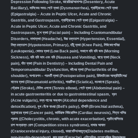
Depression Following Stroke
,
ডায়েরিয়া/আমাশয় (Desentery, Acute
Bacillary),
মাসিকের সময় পেটে ব্যথা (Dysmenorrhea)
,
গ্যাস্ট্রিকের পেটে ব্যথা
(Epigastralgia) – Acute in Peptic Ulcer, Acute and Chronic
Gastritis, and Gastrospasm
,
গ্যাস্ট্রিকের পেটে ব্যথা (Epigastralgia) –
Acute in Peptic Ulcer, Acute and Chronic Gastritis, and
Gastrospasm,
মুখে ব্যথা (Facial pain) – Including Craniomandibular
Disorders,
মাথাব্যথা (Headache)
,
উচ্চ রক্তচাপ (Hypertension, Essential)
,
নিম্ন রক্তচাপ (Hypotension, Primary)
,
হাঁটু ব্যথা (Knee Pain)
,
লিউকোপেনিয়া
(Leukopenia)
,
কোমর ব্যথা (Low Back pain)
,
সকালে বমি বমি ভাব (Morning
Sickness)
,
বমি বমি ভাব এবং বমি (Nausea and Vomiting)
,
ঘাড়ে ব্যথা (Neck
pain)
,
দাঁত ব্যথা (Pain in Dentistry) – Including Dental Pain and
Temporomandibular Dysfunction
,
কাঁধের ব্যথা (Periarthritis of the
shoulder)
,
অপারেশন – পরবর্তী ব্যথা (Postoperative pain)
,
রিউমাটয়েড আর্থ্রাইটিসের/
বাতের ব্যথা (Rheumatoid arthritis)
,
সায়াটিকা (Sciatica)
,
মচকানো (Sprain)
,
স্ট্রোক (Stroke)
,
টেনিস এলবো (Tennis elbow)
,
পেটে ব্যথা (Abdominal pain) –
in acute gastroenteritis or due to gastrointestinal spasm
,
ব্রন
(Acne vulgaris)
,
মদ্য পানের অভ্যাস (Alcohol dependence and
detoxification)
,
মুখ বেঁকে যাওয়া (Bell’s palsy)
,
হাঁপানি (Bronchial asthma)
,
ক্যান্সারের ব্যথা (Cancer pain)
,
কার্ডিয়াক নিউরোসিস (Cardiac neurosis)
,
পিত্ত থলির
প্রদাহ ((Cholecystitis, chronic, with acute exacerbation)
,
প্রতিযোগিতার
চাপ সংক্রান্ত রোগ (Competition stress syndrome)
,
মাথার আঘাত
(Craniocerebral injury, closed)
,
ডায়াবেটিস/বহুমূত্র(Diabetes mellitus,
non-insulin-dependent)
,
কান ব্যথা (Earache)
,
এপিডেমিক হেমোরেজিক ফিভার/জ্বর