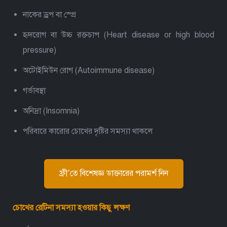
নাকের ড্রপ বা স্প্রে
হৃদরোগ বা উচ্চ রক্তচাপ (Heart disease or high blood
pressure)
অটোইমিউন রোগ (Autoimmune disease)
গর্ভাবস্থা
অনিদ্রা (Insomnia)
পরিবারে কারোর চোখের দৃষ্টির সমস্যা থাকলে
ফ্রী’তে বিশেষজ্ঞ ডাক্তারের পরামর্শ নিন
চোখের রেটিনা সমস্যা হওয়ার কিছু লক্ষণ