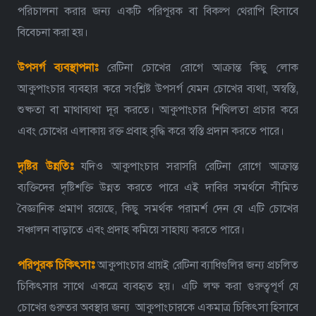
পরিচালনা করার জন্য একটি পরিপূরক বা বিকল্প থেরাপি হিসাবে
বিবেচনা করা হয়।
উপসর্গ
ব্যবস্থাপনা
রেটিনা চোখের রোগে আক্রান্ত কিছু লোক
আকুপাংচার ব্যবহার করে সংশ্লিষ্ট উপসর্গ যেমন চোখের ব্যথা, অস্বস্তি,
শুষ্কতা বা মাথাব্যথা দূর করতে। আকুপাংচার শিথিলতা প্রচার করে
এবং চোখের এলাকায় রক্ত ​​প্রবাহ বৃদ্ধি করে স্বস্তি প্রদান করতে পারে।
দৃষ্টির
উন্নতি
ঃ
যদিও আকুপাংচার সরাসরি রেটিনা রোগে আক্রান্ত
ব্যক্তিদের দৃষ্টিশক্তি উন্নত করতে পারে এই দাবির সমর্থনে সীমিত
বৈজ্ঞানিক প্রমাণ রয়েছে, কিছু সমর্থক পরামর্শ দেন যে এটি চোখের
সঞ্চালন বাড়াতে এবং প্রদাহ কমিয়ে সাহায্য করতে পারে।
পরিপূরক
চিকিৎসা
আকুপাংচার প্রায়ই রেটিনা ব্যাধিগুলির জন্য প্রচলিত
চিকিৎসার সাথে একত্রে ব্যবহৃত হয়। এটি লক্ষ করা গুরুত্বপূর্ণ যে
চোখের গুরুতর অবস্থার জন্য আকুপাংচারকে একমাত্র চিকিৎসা হিসাবে