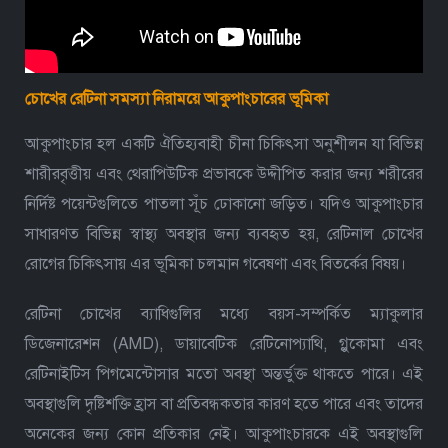
চোখের রেটিনা সমস্যা নিরাময়ে আকুপাংচারের ভূমিকা
আকুপাংচার হল একটি ঐতিহ্যবাহী চীনা চিকিৎসা অনুশীলন যা বিভিন্ন
শারীরবৃত্তীয় এবং থেরাপিউটিক প্রভাবকে উদ্দীপিত করার জন্য শরীরের
নির্দিষ্ট পয়েন্টগুলিতে পাতলা সূঁচ ঢোকানো জড়িত। যদিও আকুপাংচার
সাধারণত বিভিন্ন স্বাস্থ্য অবস্থার জন্য ব্যবহৃত হয়, রেটিনাল চোখের
রোগের চিকিৎসায় এর ভূমিকা চলমান গবেষণা এবং বিতর্কের বিষয়।
রেটিনা চোখের ব্যাধিগুলির মধ্যে বয়স-সম্পর্কিত ম্যাকুলার
ডিজেনারেশন (AMD), ডায়াবেটিক রেটিনোপ্যাথি, গ্লুকোমা এবং
রেটিনাইটিস পিগমেন্টোসার মতো অবস্থা অন্তর্ভুক্ত থাকতে পারে। এই
অবস্থাগুলি দৃষ্টিশক্তি হ্রাস বা প্রতিবন্ধকতার কারণ হতে পারে এবং তাদের
অনেকের জন্য কোন প্রতিকার নেই। আকুপাংচারকে এই অবস্থাগুলি