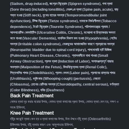
(Sialism, drug-induced)
,
জগ্রেন সিন্ড্রোম (Sjögren syndrome)
,
গলা ব্যথা
(Sore throat) (including tonsillitis)
,
মেরুদণ্ড ব্যথা (Spine pain, acute)
,
ঘাড়
শক্ত হওয়া (Stiff neck)
,
মুখের হাড়ের সমস্যা (Temporomandibular joint
dysfunction)
,
টিট্জ সিন্ড্রোম (Tietze syndrome)
,
তামাকে নির্ভরশীলতা (Tobacco
dependence)
,
টরেট সিন্ড্রোম (Tourette Syndrome)
,
পরিপাকতন্ত্রের প্রদাহ /
আলসারেটিভ কোলাইটিস (Ulcerative Colitis, Chronic)
,
মনেরাখা বা চিন্তাকরার ক্ষমতা
কমে যাওয়া (Vascular Dementia)
,
মানসিক বিকাশ কম হওয়া (Hypophrenia)
,
পেটের
সমস্যা (Irritable colon syndrome)
,
মেরুদন্ডের আঘাতজনিত কারণে প্রস্রাবের সমস্যা
(Neuropathic bladder due to spinal cord injury)
,
পালমোনারি হার্ট ডিজিজ
(Pulmonary Heart Disease, Chronic)
,
শ্বাসনালীতে বাধা পাওয়া (Small
Airway Obstruction)
,
প্রসব ব্যথা (Induction of Labor)
,
অসামঞ্জস্যপূর্ণ বাচ্চার
অবস্থান (Malposition of the Fetus)
,
কিডনি/বৃক্কের ব্যথা (Renal Colic)
,
পিত্তথলির পাথর (Cholelithiasis)
,
প্রসব বেদনা (Labor pain)
,
প্রসাবের রাস্তায় পাথর
(Urolithiasis)
,
ধনুষ্টংকার (Whooping cough) (pertussis)
,
মেছতা
(Chloasma)
,
চোখের রেটিনার সমস্যা (Choroidopathy, central serous)
,
বর্ণান্ধতা
(Color Blindness)
,
বধির (Deafness)
Back Pain Treatment
কোমর ব্যথা দূর করার ঘরোয়া উপায়
,
কোমর ব্যথা কমানোর দ্রুত উপায়
,
কোমর ব্যথা কেন হয়, লক্ষণ ও
সহজ চিকিৎসা
,
Knee Pain Treatment
হাঁটুর জয়েন্টে ব্যথা কেন হয় ও ব্যথা কমানোর উপায়
,
বিনা ঔষধে হাঁটু ব্যথা (Osteoarthritis)
চিকিৎসার উপায়
,
হাঁটু ব্যথার কারণ এবং আকুপাংচার চিকিৎসা
,