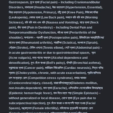
Gastrospasm,
মুখে ব্যথা (Facial pain) – Including Craniomandibular
Disorders,
মাথাব্যথা (Headache)
,
উচ্চ রক্তচাপ (Hypertension, Essential)
,
নিম্ন রক্তচাপ (Hypotension, Primary)
,
হাঁটু ব্যথা (Knee Pain)
,
লিউকোপেনিয়া
(Leukopenia)
,
কোমর ব্যথা (Low Back pain)
,
সকালে বমি বমি ভাব (Morning
Sickness)
,
বমি বমি ভাব এবং বমি (Nausea and Vomiting)
,
ঘাড়ে ব্যথা (Neck
pain)
,
দাঁত ব্যথা (Pain in Dentistry) – Including Dental Pain and
Temporomandibular Dysfunction
,
কাঁধের ব্যথা (Periarthritis of the
shoulder)
,
অপারেশন – পরবর্তী ব্যথা (Postoperative pain)
,
রিউমাটয়েড আর্থ্রাইটিসের/
বাতের ব্যথা (Rheumatoid arthritis)
,
সায়াটিকা (Sciatica)
,
মচকানো (Sprain)
,
স্ট্রোক (Stroke)
,
টেনিস এলবো (Tennis elbow)
,
পেটে ব্যথা (Abdominal pain) –
in acute gastroenteritis or due to gastrointestinal spasm
,
ব্রন
(Acne vulgaris)
,
মদ্য পানের অভ্যাস (Alcohol dependence and
detoxification)
,
মুখ বেঁকে যাওয়া (Bell’s palsy)
,
হাঁপানি (Bronchial asthma)
,
ক্যান্সারের ব্যথা (Cancer pain)
,
কার্ডিয়াক নিউরোসিস (Cardiac neurosis)
,
পিত্ত থলির
প্রদাহ ((Cholecystitis, chronic, with acute exacerbation)
,
প্রতিযোগিতার
চাপ সংক্রান্ত রোগ (Competition stress syndrome)
,
মাথার আঘাত
(Craniocerebral injury, closed)
,
ডায়াবেটিস/বহুমূত্র(Diabetes mellitus,
non-insulin-dependent)
,
কান ব্যথা (Earache)
,
এপিডেমিক হেমোরেজিক ফিভার/জ্বর
(Epidemic hemorrhagic fever)
,
নাক দিয়ে রক্ত পড়া (Simple Epistaxis) –
without generalized or local disease
,
চোখে ব্যথা (Eye pain due to
subconjunctival injection)
,
মুখ বেঁকে যাওয়া ও মাংসপেশী শক্ত হওয়া (Facial
Spasm)
,
বন্ধ্যাত্বতা (Female infertility)
,
মহিলাদের মূত্রনালী সংক্রান্ত রোগ