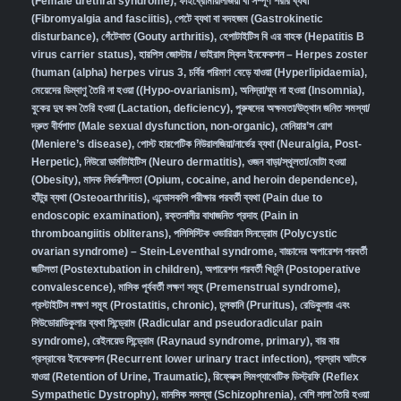
(Female urethral syndrome)
,
ফাইব্রোমায়ালজিয়া বা সম্পূর্ণ শরীর ব্যথা
(Fibromyalgia and fasciitis)
,
পেটে ব্যথা বা বদহজম (Gastrokinetic
disturbance)
,
গেঁটেবাত (Gouty arthritis)
,
হেপাটাইটিস বি এর বাহক (Hepatitis B
virus carrier status)
,
হারপিস জোস্টার / ভাইরাল স্কিন ইনফেকশন – Herpes zoster
(human (alpha) herpes virus 3
,
চর্বির পরিমাণ বেড়ে যাওয়া (Hyperlipidaemia)
,
মেয়েদের ডিম্বাণু তৈরি না হওয়া ((Hypo-ovarianism)
,
অনিদ্রা/ঘুম না হওয়া (Insomnia)
,
বুকের দুধ কম তৈরি হওয়া (Lactation, deficiency)
,
পুরুষদের অক্ষমতা/উত্থান জনিত সমস্যা/
দ্রুত বীর্যপাত (Male sexual dysfunction, non-organic
),
মেনিয়ার’স রোগ
(Meniere’s disease)
,
পোস্ট হারপেটিক নিউরালজিয়া/নার্ভের ব্যথা (Neuralgia, Post-
Herpetic)
,
নিউরো ডার্মাটাইটিস (Neuro dermatitis)
,
ওজন বাড়া/স্থূলতা/মোটা হওয়া
(Obesity)
,
মাদক নির্ভরশীলতা (Opium, cocaine, and heroin dependence)
,
হাঁটুর ব্যথা (Osteoarthritis)
,
এন্ডোসকপি পরীক্ষার পরবর্তী ব্যথা (Pain due to
endoscopic examination)
,
রক্তনালীর বাধাজনিত প্রদাহ (Pain in
thromboangiitis obliterans)
,
পলিসিস্টিক ওভারিয়ান সিনড্রোম (Polycystic
ovarian syndrome) – Stein-Leventhal syndrome
,
বাচ্চাদের অপারেশন পরবর্তী
জটিলতা (Postextubation in children)
,
অপারেশন পরবর্তী খিচুনি (Postoperative
convalescence)
,
মাসিক পূর্ববর্তী লক্ষণ সমূহ (Premenstrual syndrome)
,
প্রস্টাইটিস লক্ষণ সমূহ (Prostatitis, chronic)
,
চুলকানি (Pruritus)
,
রেডিকুলার এবং
সিউডোরাডিকুলার ব্যথা সিন্ড্রোম (Radicular and pseudoradicular pain
syndrome)
,
রেইনয়েড সিন্ড্রোম (Raynaud syndrome, primary)
,
বার বার
প্রস্রাবের ইনফেকশন (Recurrent lower urinary tract infection)
,
প্রস্রাব আটকে
যাওয়া (Retention of Urine, Traumatic)
,
রিফ্লেক্স সিমপ্যাথেটিক ডিস্ট্রফি (Reflex
Sympathetic Dystrophy)
,
মানসিক সমস্যা (Schizophrenia),
বেশি লালা তৈরি হওয়া