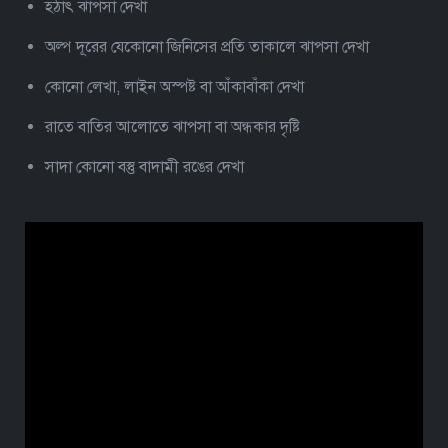
হঠাৎ ঝাপসা দেখা
অল্প দূরের যেকোনো জিনিসের প্রতি তাকালে ঝাপসা দেখা
কোনো লেখা, লাইন অস্পষ্ট বা আঁকাবাঁকা দেখা
রাতে বাতির আলোতে ঝাপসা বা অন্ধকার দৃষ্টি
সাদা কোনো বস্তু বাদামী রঙের দেখা