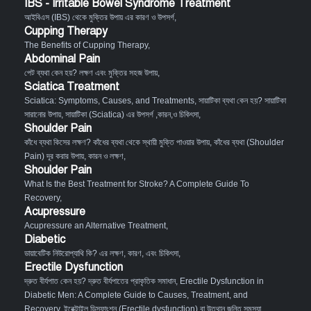
IBS - Irritable Bowel Syndrome Treatment
আইবিএস (IBS) থেকে মুক্তির উপায় এর কারণ ও উপসর্গ
,
Cupping Therapy
The Benefits of Cupping Therapy
,
Abdominal Pain
পেট ব্যথা কেন হয়? লক্ষণ এবং মুক্তির সহজ উপায়
,
Sciatica Treatment
Sciatica: Symptoms, Causes, and Treatments
,
সায়াটিকা ব্যথা কেন হয়? সায়াটিকা
সারানোর উপায়
,
সায়াটিকা (Sciatica) এর উপসর্গ ,কারন,ও চিকিৎসা
,
Shoulder Pain
কাঁধে ব্যথা কিসের লক্ষণ? কাঁধের ব্যথা থেকে স্থায়ী মুক্তি পাওয়ার উপায়
,
কাঁধের ব্যথা (Shoulder
Pain) দূর করার উপায়, কারন ও লক্ষণ
,
Shoulder Pain
What Is the Best Treatment for Stroke? A Complete Guide To
Recovery
,
Acupressure
Acupressure an Alternative Treatment
,
Diabetic
ডায়াবেটিক নিউরোপ্যাথি কি? এর লক্ষণ, কারণ, এবং চিকিৎসা
,
Erectile Dysfunction
দ্রুত বীর্যপাত কেন হয়? দ্রুত বীর্যপাতের প্রাকৃতিক সমাধান
,
Erectile Dysfunction in
Diabetic Men: A Complete Guide to Causes, Treatment, and
Recovery
,
ইরেক্টাইল ডিসফাংশন (Erectile dysfunction) বা উত্থান জনিত সমস্যা