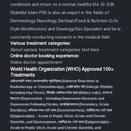
conditions and return to a normal, healthy life. Dr. S.M.
Shahidul Islam PhD is also an expert in the fields of
Dermatology, Neurology, Dietitian/Food & Nutrition (Life
Style Modification) and Sexology/Sex Specialist and he is
constantly conducting research in the medical field.
Various treatment categories:
About various treatment categories text here
Online doctor booking experience:
Online doctor appointment
World Health Organization (WHO) Approved 100+
Treatments
রেডিওথেরাপি অথবা কেমোথেরাপির প্রতিক্রিয়া (Adverse Reactions to
Radiotherapy or Chemotherapy),
এলার্জি জনিত সর্দি (Allergic Rhinitis
Including Hay Fever),
বিলিয়ারি কোলিক/পেটের ব্যথা (Biliary colic),
হতাশা বা
বিষণ্ণতা (Depression) – Including Depressive Neurosis and
Depression Following Stroke
,
ডায়েরিয়া/আমাশয় (Desentery, Acute
Bacillary),
মাসিকের সময় পেটে ব্যথা (Dysmenorrhea)
,
গ্যাস্ট্রিকের পেটে ব্যথা
(Epigastralgia) – Acute in Peptic Ulcer, Acute and Chronic
Gastritis, and Gastrospasm
,
গ্যাস্ট্রিকের পেটে ব্যথা (Epigastralgia) –
Acute in Peptic Ulcer, Acute and Chronic Gastritis, and