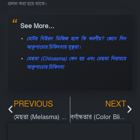
প্রদান করা হয়ে থাকে।
See More…
মোটর নিউরন ডিজিজ হলে কি করণীয়? জেনে নিন
আকুপাংচার চিকিৎসায় সুস্থতা।
মেছতা (Chloasma) কেন হয় এবং মেছতা নিরাময়ে
আকুপাংচার চিকিৎসা
PREVIOUS
NEXT
মেছতা (Melasma) কেন হয় এবং মেছতা নিরাময় আকুপাংচার চিকিৎসা
বর্ণান্ধতার (Color Blindness) কারণ, লক্ষণ এবং আকুপাংচার চিকিৎসা