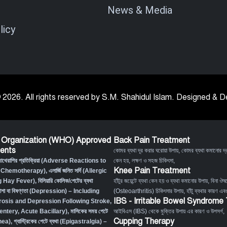
News & Media
licy
 2026. All rights reserved by S.M. Shahidul Islam. Designed &
 Organization (WHO) Approved
Back Pain Treatment
ents
কোমর ব্যথা দূর করার ঘরোয়া উপায়
,
কোমর ব্যথা কমানোর দ্র
মোথেরাপির প্রতিক্রিয়া (Adverse Reactions to
কেন হয়, লক্ষণ ও সহজ চিকিৎসা
,
Knee Pain Treatment
 Chemotherapy),
এলার্জি জনিত সর্দি (Allergic
g Hay Fever),
বিলিয়ারি কোলিক/পেটের ব্যথা
হাঁটুর জয়েন্টে ব্যথা কেন হয় ও ব্যথা কমানোর উপায়
,
বিনা ঔষধ
াশা বা বিষণ্ণতা (Depression) – Including
(Osteoarthritis) চিকিৎসার উপায়
,
হাঁটু ব্যথার কারণ এব
IBS - Irritable Bowel Syndrome
osis and Depression Following Stroke
,
Desentery, Acute Bacillary),
মাসিকের সময় পেটে
আইবিএস (IBS) থেকে মুক্তির উপায় এর কারণ ও উপসর্গ
,
Cupping Therapy
hea)
,
গ্যাস্ট্রিকের পেটে ব্যথা (Epigastralgia) –