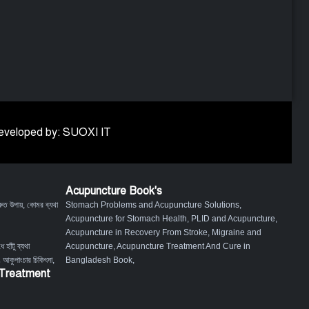
 Developed by: SUOXI IT
Acupuncture Book's
ুত উপায়
,
কোমর ব্যথা
Stomach Problems and Acupuncture Solutions
,
Acupuncture for Stomach Health
,
PLID and Acupuncture
,
Acupuncture in Recovery From Stroke
,
Migraine and
ে হাঁটু ব্যথা
Acupuncture
,
Acupuncture Treatment And Cure in
ং আকুপাংচার চিকিৎসা
,
Bangladesh Book
,
 Treatment