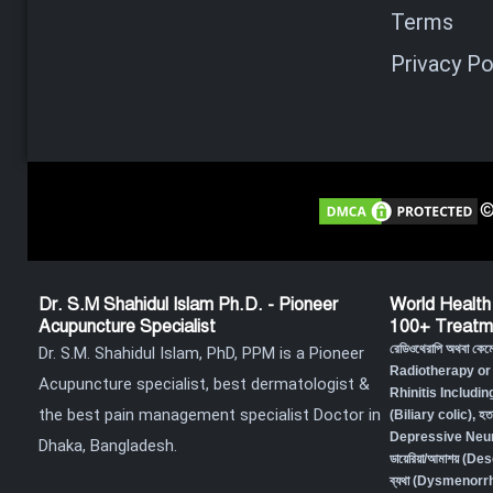
Terms
Privacy Po
©
Dr. S.M Shahidul Islam Ph.D. - Pioneer
World Health
Acupuncture Specialist
100+ Treatm
রেডিওথেরাপি অথবা কে
Dr. S.M. Shahidul Islam, PhD, PPM is a Pioneer
Radiotherapy or
Acupuncture specialist, best dermatologist &
Rhinitis Includin
the best pain management specialist Doctor in
(Biliary colic),
হত
Depressive Neur
Dhaka, Bangladesh.
ডায়েরিয়া/আমাশয় (
ব্যথা (Dysmenorr