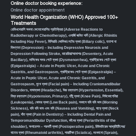
Online doctor booking experience:
Online doctor appointment
World Health Organization (WHO) Approved 100+
Treatments
রেডিওথেরাপি অথবা কেমোথেরাপির প্রতিক্রিয়া (Adverse Reactions to
Radiotherapy or Chemotherapy),
এলার্জি জনিত সর্দি (Allergic Rhinitis
Including Hay Fever),
বিলিয়ারি কোলিক/পেটের ব্যথা (Biliary colic),
হতাশা বা
বিষণ্ণতা (Depression) – Including Depressive Neurosis and
Depression Following Stroke
,
ডায়েরিয়া/আমাশয় (Desentery, Acute
Bacillary),
মাসিকের সময় পেটে ব্যথা (Dysmenorrhea)
,
গ্যাস্ট্রিকের পেটে ব্যথা
(Epigastralgia) – Acute in Peptic Ulcer, Acute and Chronic
Gastritis, and Gastrospasm
,
গ্যাস্ট্রিকের পেটে ব্যথা (Epigastralgia) –
Acute in Peptic Ulcer, Acute and Chronic Gastritis, and
Gastrospasm,
মুখে ব্যথা (Facial pain) – Including Craniomandibular
Disorders,
মাথাব্যথা (Headache)
,
উচ্চ রক্তচাপ (Hypertension, Essential)
,
নিম্ন রক্তচাপ (Hypotension, Primary)
,
হাঁটু ব্যথা (Knee Pain)
,
লিউকোপেনিয়া
(Leukopenia)
,
কোমর ব্যথা (Low Back pain)
,
সকালে বমি বমি ভাব (Morning
Sickness)
,
বমি বমি ভাব এবং বমি (Nausea and Vomiting)
,
ঘাড়ে ব্যথা (Neck
pain)
,
দাঁত ব্যথা (Pain in Dentistry) – Including Dental Pain and
Temporomandibular Dysfunction
,
কাঁধের ব্যথা (Periarthritis of the
shoulder)
,
অপারেশন – পরবর্তী ব্যথা (Postoperative pain)
,
রিউমাটয়েড আর্থ্রাইটিসের/
বাতের ব্যথা (Rheumatoid arthritis)
,
সায়াটিকা (Sciatica)
,
মচকানো (Sprain)
,