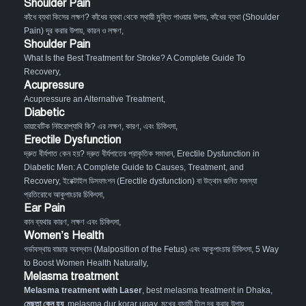
Shoulder Pain
কাঁধে ব্যথা কিসের লক্ষণ? কাঁধের ব্যথা থেকে স্থায়ী মুক্তি পাওয়ার উপায়
,
কাঁধের ব্যথা (Shoulder
Pain) দূর করার উপায়, কারন ও লক্ষণ
,
Shoulder Pain
What Is the Best Treatment for Stroke? A Complete Guide To
Recovery
,
Acupressure
Acupressure an Alternative Treatment
,
Diabetic
ডায়াবেটিক নিউরোপ্যাথি কি? এর লক্ষণ, কারণ, এবং চিকিৎসা
,
Erectile Dysfunction
দ্রুত বীর্যপাত কেন হয়? দ্রুত বীর্যপাতের প্রাকৃতিক সমাধান
,
Erectile Dysfunction in
Diabetic Men: A Complete Guide to Causes, Treatment, and
Recovery
,
ইরেক্টাইল ডিসফাংশন (Erectile dysfunction) বা উত্থান জনিত সমস্যা
প্রতিরোধে আকুপাংচার চিকিৎসা
,
Ear Pain
কান ব্যথার কারণ, লক্ষণ এবং চিকিৎসা
,
Women’s Health
গর্ভাবস্থায় বাচ্চার অবস্থান (Malposition of the Fetus) এবং আকুপাংচার চিকিৎসা
,
5 Way
to Boost Women Health Naturally
,
Melasma treatment
Melasma treatment with Laser
, best melasma treatment in Dhaka,
মেছতা কেন হয়
, melasma dur korar upay, মুখের বাদামী তিল দূর করার উপায়,