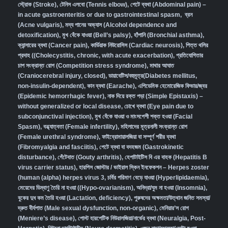
স্ট্রোক (Stroke)
,
টেনিস এলবো (Tennis elbow)
,
পেটে ব্যথা (Abdominal pain) –
in acute gastroenteritis or due to gastrointestinal spasm
,
ব্রন
(Acne vulgaris)
,
মদ্য পানের অভ্যাস (Alcohol dependence and
detoxification)
,
মুখ বেঁকে যাওয়া (Bell’s palsy)
,
হাঁপানি (Bronchial asthma)
,
ক্যান্সারের ব্যথা (Cancer pain)
,
কার্ডিয়াক নিউরোসিস (Cardiac neurosis)
,
পিত্ত থলির
প্রদাহ ((Cholecystitis, chronic, with acute exacerbation)
,
প্রতিযোগিতার
চাপ সংক্রান্ত রোগ (Competition stress syndrome)
,
মাথার আঘাত
(Craniocerebral injury, closed)
,
ডায়াবেটিস/বহুমূত্র(Diabetes mellitus,
non-insulin-dependent)
,
কান ব্যথা (Earache)
,
এপিডেমিক হেমোরেজিক ফিভার/জ্বর
(Epidemic hemorrhagic fever)
,
নাক দিয়ে রক্ত পড়া (Simple Epistaxis) –
without generalized or local disease
,
চোখে ব্যথা (Eye pain due to
subconjunctival injection)
,
মুখ বেঁকে যাওয়া ও মাংসপেশী শক্ত হওয়া (Facial
Spasm)
,
বন্ধ্যাত্বতা (Female infertility)
,
মহিলাদের মূত্রনালী সংক্রান্ত রোগ
(Female urethral syndrome)
,
ফাইব্রোমায়ালজিয়া বা সম্পূর্ণ শরীর ব্যথা
(Fibromyalgia and fasciitis)
,
পেটে ব্যথা বা বদহজম (Gastrokinetic
disturbance)
,
গেঁটেবাত (Gouty arthritis)
,
হেপাটাইটিস বি এর বাহক (Hepatitis B
virus carrier status)
,
হারপিস জোস্টার / ভাইরাল স্কিন ইনফেকশন – Herpes zoster
(human (alpha) herpes virus 3
,
চর্বির পরিমাণ বেড়ে যাওয়া (Hyperlipidaemia)
,
মেয়েদের ডিম্বাণু তৈরি না হওয়া ((Hypo-ovarianism)
,
অনিদ্রা/ঘুম না হওয়া (Insomnia)
,
বুকের দুধ কম তৈরি হওয়া (Lactation, deficiency)
,
পুরুষদের অক্ষমতা/উত্থান জনিত সমস্যা/
দ্রুত বীর্যপাত (Male sexual dysfunction, non-organic
),
মেনিয়ার’স রোগ
(Meniere’s disease)
,
পোস্ট হারপেটিক নিউরালজিয়া/নার্ভের ব্যথা (Neuralgia, Post-