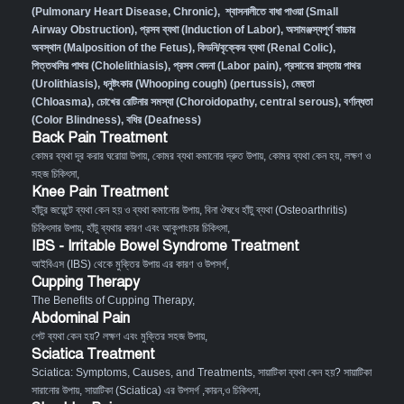
(Pulmonary Heart Disease, Chronic)
,
শ্বাসনালীতে বাধা পাওয়া (Small
Airway Obstruction)
,
প্রসব ব্যথা (Induction of Labor)
,
অসামঞ্জস্যপূর্ণ বাচ্চার
অবস্থান (Malposition of the Fetus)
,
কিডনি/বৃক্কের ব্যথা (Renal Colic)
,
পিত্তথলির পাথর (Cholelithiasis)
,
প্রসব বেদনা (Labor pain)
,
প্রসাবের রাস্তায় পাথর
(Urolithiasis)
,
ধনুষ্টংকার (Whooping cough) (pertussis)
,
মেছতা
(Chloasma)
,
চোখের রেটিনার সমস্যা (Choroidopathy, central serous)
,
বর্ণান্ধতা
(Color Blindness)
,
বধির (Deafness)
Back Pain Treatment
কোমর ব্যথা দূর করার ঘরোয়া উপায়
,
কোমর ব্যথা কমানোর দ্রুত উপায়
,
কোমর ব্যথা কেন হয়, লক্ষণ ও
সহজ চিকিৎসা
,
Knee Pain Treatment
হাঁটুর জয়েন্টে ব্যথা কেন হয় ও ব্যথা কমানোর উপায়
,
বিনা ঔষধে হাঁটু ব্যথা (Osteoarthritis)
চিকিৎসার উপায়
,
হাঁটু ব্যথার কারণ এবং আকুপাংচার চিকিৎসা
,
IBS - Irritable Bowel Syndrome Treatment
আইবিএস (IBS) থেকে মুক্তির উপায় এর কারণ ও উপসর্গ
,
Cupping Therapy
The Benefits of Cupping Therapy
,
Abdominal Pain
পেট ব্যথা কেন হয়? লক্ষণ এবং মুক্তির সহজ উপায়
,
Sciatica Treatment
Sciatica: Symptoms, Causes, and Treatments
,
সায়াটিকা ব্যথা কেন হয়? সায়াটিকা
সারানোর উপায়
,
সায়াটিকা (Sciatica) এর উপসর্গ ,কারন,ও চিকিৎসা
,