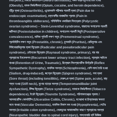
Herpetic)
,
নিউরো ডার্মাটাইটিস (Neuro dermatitis)
,
ওজন বাড়া/স্থূলতা/মোটা হওয়া
(Obesity)
,
মাদক নির্ভরশীলতা (Opium, cocaine, and heroin dependence)
,
হাঁটুর ব্যথা (Osteoarthritis)
,
এন্ডোসকপি পরীক্ষার পরবর্তী ব্যথা (Pain due to
endoscopic examination)
,
রক্তনালীর বাধাজনিত প্রদাহ (Pain in
thromboangiitis obliterans)
,
পলিসিস্টিক ওভারিয়ান সিনড্রোম (Polycystic
ovarian syndrome) – Stein-Leventhal syndrome
,
বাচ্চাদের অপারেশন পরবর্তী
জটিলতা (Postextubation in children)
,
অপারেশন পরবর্তী খিচুনি (Postoperative
convalescence)
,
মাসিক পূর্ববর্তী লক্ষণ সমূহ (Premenstrual syndrome)
,
প্রস্টাইটিস লক্ষণ সমূহ (Prostatitis, chronic)
,
চুলকানি (Pruritus)
,
রেডিকুলার এবং
সিউডোরাডিকুলার ব্যথা সিন্ড্রোম (Radicular and pseudoradicular pain
syndrome)
,
রেইনয়েড সিন্ড্রোম (Raynaud syndrome, primary)
,
বার বার
প্রস্রাবের ইনফেকশন (Recurrent lower urinary tract infection)
,
প্রস্রাব আটকে
যাওয়া (Retention of Urine, Traumatic)
,
রিফ্লেক্স সিমপ্যাথেটিক ডিস্ট্রফি (Reflex
Sympathetic Dystrophy)
,
মানসিক সমস্যা (Schizophrenia),
বেশি লালা তৈরি হওয়া
(Sialism, drug-induced)
,
জগ্রেন সিন্ড্রোম (Sjögren syndrome)
,
গলা ব্যথা
(Sore throat) (including tonsillitis)
,
মেরুদণ্ড ব্যথা (Spine pain, acute)
,
ঘাড়
শক্ত হওয়া (Stiff neck)
,
মুখের হাড়ের সমস্যা (Temporomandibular joint
dysfunction)
,
টিট্জ সিন্ড্রোম (Tietze syndrome)
,
তামাকে নির্ভরশীলতা (Tobacco
dependence)
,
টরেট সিন্ড্রোম (Tourette Syndrome)
,
পরিপাকতন্ত্রের প্রদাহ /
আলসারেটিভ কোলাইটিস (Ulcerative Colitis, Chronic)
,
মনেরাখা বা চিন্তাকরার ক্ষমতা
কমে যাওয়া (Vascular Dementia)
,
মানসিক বিকাশ কম হওয়া (Hypophrenia)
,
পেটের
সমস্যা (Irritable colon syndrome)
,
মেরুদন্ডের আঘাতজনিত কারণে প্রস্রাবের সমস্যা
(Neuropathic bladder due to spinal cord injury)
,
পালমোনারি হার্ট ডিজিজ