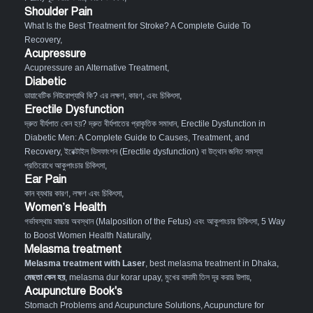
Shoulder Pain
What Is the Best Treatment for Stroke? A Complete Guide To
Recovery
,
Acupressure
Acupressure an Alternative Treatment
,
Diabetic
ডায়াবেটিক নিউরোপ্যাথি কি? এর লক্ষণ, কারণ, এবং চিকিৎসা
,
Erectile Dysfunction
দ্রুত বীর্যপাত কেন হয়? দ্রুত বীর্যপাতের প্রাকৃতিক সমাধান
,
Erectile Dysfunction in
Diabetic Men: A Complete Guide to Causes, Treatment, and
Recovery
,
ইরেক্টাইল ডিসফাংশন (Erectile dysfunction) বা উত্থান জনিত সমস্যা
প্রতিরোধে আকুপাংচার চিকিৎসা
,
Ear Pain
কান ব্যথার কারণ, লক্ষণ এবং চিকিৎসা
,
Women’s Health
গর্ভাবস্থায় বাচ্চার অবস্থান (Malposition of the Fetus) এবং আকুপাংচার চিকিৎসা
,
5 Way
to Boost Women Health Naturally
,
Melasma treatment
Melasma treatment with Laser
, best melasma treatment in Dhaka,
মেছতা কেন হয়
, melasma dur korar upay, মুখের বাদামী তিল দূর করার উপায়,
Acupuncture Book's
Stomach Problems and Acupuncture Solutions
,
Acupuncture for