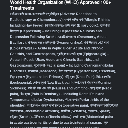
World Health Organization (WHO) Approved 100+
Treatments
রেডিওথেরাপি অথবা কেমোথেরাপির প্রতিক্রিয়া (Adverse Reactions to
Radiotherapy or Chemotherapy),
এলার্জি জনিত সর্দি (Allergic Rhinitis
Including Hay Fever),
বিলিয়ারি কোলিক/পেটের ব্যথা (Biliary colic),
হতাশা বা
বিষণ্ণতা (Depression) – Including Depressive Neurosis and
Depression Following Stroke
,
ডায়েরিয়া/আমাশয় (Desentery, Acute
Bacillary),
মাসিকের সময় পেটে ব্যথা (Dysmenorrhea)
,
গ্যাস্ট্রিকের পেটে ব্যথা
(Epigastralgia) – Acute in Peptic Ulcer, Acute and Chronic
Gastritis, and Gastrospasm
,
গ্যাস্ট্রিকের পেটে ব্যথা (Epigastralgia) –
Acute in Peptic Ulcer, Acute and Chronic Gastritis, and
Gastrospasm,
মুখে ব্যথা (Facial pain) – Including Craniomandibular
Disorders,
মাথাব্যথা (Headache)
,
উচ্চ রক্তচাপ (Hypertension, Essential)
,
নিম্ন রক্তচাপ (Hypotension, Primary)
,
হাঁটু ব্যথা (Knee Pain)
,
লিউকোপেনিয়া
(Leukopenia)
,
কোমর ব্যথা (Low Back pain)
,
সকালে বমি বমি ভাব (Morning
Sickness)
,
বমি বমি ভাব এবং বমি (Nausea and Vomiting)
,
ঘাড়ে ব্যথা (Neck
pain)
,
দাঁত ব্যথা (Pain in Dentistry) – Including Dental Pain and
Temporomandibular Dysfunction
,
কাঁধের ব্যথা (Periarthritis of the
shoulder)
,
অপারেশন – পরবর্তী ব্যথা (Postoperative pain)
,
রিউমাটয়েড আর্থ্রাইটিসের/
বাতের ব্যথা (Rheumatoid arthritis)
,
সায়াটিকা (Sciatica)
,
মচকানো (Sprain)
,
স্ট্রোক (Stroke)
,
টেনিস এলবো (Tennis elbow)
,
পেটে ব্যথা (Abdominal pain) –
in acute gastroenteritis or due to gastrointestinal spasm
,
ব্রন