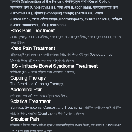
অবস্থান (Malposition of the Fetus)
,
কিডনি/বৃক্কের ব্যথা (Renal Colic)
,
পিত্তথলির পাথর (Cholelithiasis)
,
প্রসব বেদনা (Labor pain)
,
প্রসাবের রাস্তায় পাথর
(Urolithiasis)
,
ধনুষ্টংকার (Whooping cough) (pertussis)
,
মেছতা
(Chloasma)
,
চোখের রেটিনার সমস্যা (Choroidopathy, central serous)
,
বর্ণান্ধতা
(Color Blindness)
,
বধির (Deafness)
Back Pain Treatment
কোমর ব্যথা দূর করার ঘরোয়া উপায়
,
কোমর ব্যথা কমানোর দ্রুত উপায়
,
কোমর ব্যথা কেন হয়, লক্ষণ ও
সহজ চিকিৎসা
,
Knee Pain Treatment
হাঁটুর জয়েন্টে ব্যথা কেন হয় ও ব্যথা কমানোর উপায়
,
বিনা ঔষধে হাঁটু ব্যথা (Osteoarthritis)
চিকিৎসার উপায়
,
হাঁটু ব্যথার কারণ এবং আকুপাংচার চিকিৎসা
,
IBS - Irritable Bowel Syndrome Treatment
আইবিএস (IBS) থেকে মুক্তির উপায় এর কারণ ও উপসর্গ
,
Cupping Therapy
The Benefits of Cupping Therapy
,
Abdominal Pain
পেট ব্যথা কেন হয়? লক্ষণ এবং মুক্তির সহজ উপায়
,
Sciatica Treatment
Sciatica: Symptoms, Causes, and Treatments
,
সায়াটিকা ব্যথা কেন হয়? সায়াটিকা
সারানোর উপায়
,
সায়াটিকা (Sciatica) এর উপসর্গ ,কারন,ও চিকিৎসা
,
Shoulder Pain
কাঁধে ব্যথা কিসের লক্ষণ? কাঁধের ব্যথা থেকে স্থায়ী মুক্তি পাওয়ার উপায়
,
কাঁধের ব্যথা (Shoulder
Pain) দূর করার উপায়, কারন ও লক্ষণ
,