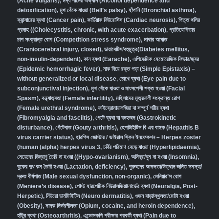
(Acne vulgaris)
,
মদ্য পানের অভ্যাস (Alcohol dependence and
detoxification)
,
মুখ বেঁকে যাওয়া (Bell’s palsy)
,
হাঁপানি (Bronchial asthma)
,
ক্যান্সারের ব্যথা (Cancer pain)
,
কার্ডিয়াক নিউরোসিস (Cardiac neurosis)
,
পিত্ত থলির
প্রদাহ ((Cholecystitis, chronic, with acute exacerbation)
,
প্রতিযোগিতার
চাপ সংক্রান্ত রোগ (Competition stress syndrome)
,
মাথার আঘাত
(Craniocerebral injury, closed)
,
ডায়াবেটিস/বহুমূত্র(Diabetes mellitus,
non-insulin-dependent)
,
কান ব্যথা (Earache)
,
এপিডেমিক হেমোরেজিক ফিভার/জ্বর
(Epidemic hemorrhagic fever)
,
নাক দিয়ে রক্ত পড়া (Simple Epistaxis) –
without generalized or local disease
,
চোখে ব্যথা (Eye pain due to
subconjunctival injection)
,
মুখ বেঁকে যাওয়া ও মাংসপেশী শক্ত হওয়া (Facial
Spasm)
,
বন্ধ্যাত্বতা (Female infertility)
,
মহিলাদের মূত্রনালী সংক্রান্ত রোগ
(Female urethral syndrome)
,
ফাইব্রোমায়ালজিয়া বা সম্পূর্ণ শরীর ব্যথা
(Fibromyalgia and fasciitis)
,
পেটে ব্যথা বা বদহজম (Gastrokinetic
disturbance)
,
গেঁটেবাত (Gouty arthritis)
,
হেপাটাইটিস বি এর বাহক (Hepatitis B
virus carrier status)
,
হারপিস জোস্টার / ভাইরাল স্কিন ইনফেকশন – Herpes zoster
(human (alpha) herpes virus 3
,
চর্বির পরিমাণ বেড়ে যাওয়া (Hyperlipidaemia)
,
মেয়েদের ডিম্বাণু তৈরি না হওয়া ((Hypo-ovarianism)
,
অনিদ্রা/ঘুম না হওয়া (Insomnia)
,
বুকের দুধ কম তৈরি হওয়া (Lactation, deficiency)
,
পুরুষদের অক্ষমতা/উত্থান জনিত সমস্যা/
দ্রুত বীর্যপাত (Male sexual dysfunction, non-organic
),
মেনিয়ার’স রোগ
(Meniere’s disease)
,
পোস্ট হারপেটিক নিউরালজিয়া/নার্ভের ব্যথা (Neuralgia, Post-
Herpetic)
,
নিউরো ডার্মাটাইটিস (Neuro dermatitis)
,
ওজন বাড়া/স্থূলতা/মোটা হওয়া
(Obesity)
,
মাদক নির্ভরশীলতা (Opium, cocaine, and heroin dependence)
,
হাঁটুর ব্যথা (Osteoarthritis)
,
এন্ডোসকপি পরীক্ষার পরবর্তী ব্যথা (Pain due to