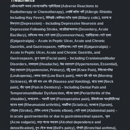
Treatments
রেডিওথেরাপি অথবা কেমোথেরাপির প্রতিক্রিয়া (Adverse Reactions to
Radiotherapy or Chemotherapy),
এলার্জি জনিত সর্দি (Allergic Rhinitis
Including Hay Fever),
বিলিয়ারি কোলিক/পেটের ব্যথা (Biliary colic),
হতাশা বা
বিষণ্ণতা (Depression) – Including Depressive Neurosis and
Depression Following Stroke
,
ডায়েরিয়া/আমাশয় (Desentery, Acute
Bacillary),
মাসিকের সময় পেটে ব্যথা (Dysmenorrhea)
,
গ্যাস্ট্রিকের পেটে ব্যথা
(Epigastralgia) – Acute in Peptic Ulcer, Acute and Chronic
Gastritis, and Gastrospasm
,
গ্যাস্ট্রিকের পেটে ব্যথা (Epigastralgia) –
Acute in Peptic Ulcer, Acute and Chronic Gastritis, and
Gastrospasm,
মুখে ব্যথা (Facial pain) – Including Craniomandibular
Disorders,
মাথাব্যথা (Headache)
,
উচ্চ রক্তচাপ (Hypertension, Essential)
,
নিম্ন রক্তচাপ (Hypotension, Primary)
,
হাঁটু ব্যথা (Knee Pain)
,
লিউকোপেনিয়া
(Leukopenia)
,
কোমর ব্যথা (Low Back pain)
,
সকালে বমি বমি ভাব (Morning
Sickness)
,
বমি বমি ভাব এবং বমি (Nausea and Vomiting)
,
ঘাড়ে ব্যথা (Neck
pain)
,
দাঁত ব্যথা (Pain in Dentistry) – Including Dental Pain and
Temporomandibular Dysfunction
,
কাঁধের ব্যথা (Periarthritis of the
shoulder)
,
অপারেশন – পরবর্তী ব্যথা (Postoperative pain)
,
রিউমাটয়েড আর্থ্রাইটিসের/
বাতের ব্যথা (Rheumatoid arthritis)
,
সায়াটিকা (Sciatica)
,
মচকানো (Sprain)
,
স্ট্রোক (Stroke)
,
টেনিস এলবো (Tennis elbow)
,
পেটে ব্যথা (Abdominal pain) –
in acute gastroenteritis or due to gastrointestinal spasm
,
ব্রন
(Acne vulgaris)
,
মদ্য পানের অভ্যাস (Alcohol dependence and
detoxification)
,
মুখ বেঁকে যাওয়া (Bell’s palsy)
,
হাঁপানি (Bronchial asthma)
,