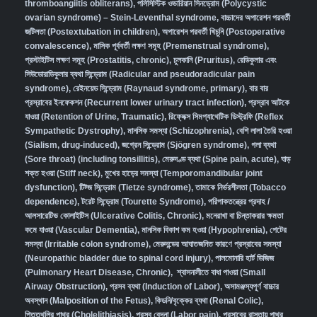
thromboangiitis obliterans)
,
পলিসিস্টিক ওভারিয়ান সিনড্রোম (Polycystic
ovarian syndrome) – Stein-Leventhal syndrome
,
বাচ্চাদের অপারেশন পরবর্তী
জটিলতা (Postextubation in children)
,
অপারেশন পরবর্তী খিচুনি (Postoperative
convalescence)
,
মাসিক পূর্ববর্তী লক্ষণ সমূহ (Premenstrual syndrome)
,
প্রস্টাইটিস লক্ষণ সমূহ (Prostatitis, chronic)
,
চুলকানি (Pruritus)
,
রেডিকুলার এবং
সিউডোরাডিকুলার ব্যথা সিন্ড্রোম (Radicular and pseudoradicular pain
syndrome)
,
রেইনয়েড সিন্ড্রোম (Raynaud syndrome, primary)
,
বার বার
প্রস্রাবের ইনফেকশন (Recurrent lower urinary tract infection)
,
প্রস্রাব আটকে
যাওয়া (Retention of Urine, Traumatic)
,
রিফ্লেক্স সিমপ্যাথেটিক ডিস্ট্রফি (Reflex
Sympathetic Dystrophy)
,
মানসিক সমস্যা (Schizophrenia),
বেশি লালা তৈরি হওয়া
(Sialism, drug-induced)
,
জগ্রেন সিন্ড্রোম (Sjögren syndrome)
,
গলা ব্যথা
(Sore throat) (including tonsillitis)
,
মেরুদণ্ড ব্যথা (Spine pain, acute)
,
ঘাড়
শক্ত হওয়া (Stiff neck)
,
মুখের হাড়ের সমস্যা (Temporomandibular joint
dysfunction)
,
টিট্জ সিন্ড্রোম (Tietze syndrome)
,
তামাকে নির্ভরশীলতা (Tobacco
dependence)
,
টরেট সিন্ড্রোম (Tourette Syndrome)
,
পরিপাকতন্ত্রের প্রদাহ /
আলসারেটিভ কোলাইটিস (Ulcerative Colitis, Chronic)
,
মনেরাখা বা চিন্তাকরার ক্ষমতা
কমে যাওয়া (Vascular Dementia)
,
মানসিক বিকাশ কম হওয়া (Hypophrenia)
,
পেটের
সমস্যা (Irritable colon syndrome)
,
মেরুদন্ডের আঘাতজনিত কারণে প্রস্রাবের সমস্যা
(Neuropathic bladder due to spinal cord injury)
,
পালমোনারি হার্ট ডিজিজ
(Pulmonary Heart Disease, Chronic)
,
শ্বাসনালীতে বাধা পাওয়া (Small
Airway Obstruction)
,
প্রসব ব্যথা (Induction of Labor)
,
অসামঞ্জস্যপূর্ণ বাচ্চার
অবস্থান (Malposition of the Fetus)
,
কিডনি/বৃক্কের ব্যথা (Renal Colic)
,
পিত্তথলির পাথর (Cholelithiasis)
,
প্রসব বেদনা (Labor pain)
,
প্রসাবের রাস্তায় পাথর