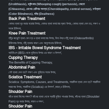
(Urolithiasis)
,
ধনুষ্টংকার (Whooping cough) (pertussis)
,
মেছতা
(Chloasma)
,
চোখের রেটিনার সমস্যা (Choroidopathy, central serous)
,
বর্ণান্ধতা
(Color Blindness)
,
বধির (Deafness)
Back Pain Treatment
কোমর ব্যথা দূর করার ঘরোয়া উপায়
,
কোমর ব্যথা কমানোর দ্রুত উপায়
,
কোমর ব্যথা কেন হয়, লক্ষণ ও
সহজ চিকিৎসা
,
Knee Pain Treatment
হাঁটুর জয়েন্টে ব্যথা কেন হয় ও ব্যথা কমানোর উপায়
,
বিনা ঔষধে হাঁটু ব্যথা (Osteoarthritis)
চিকিৎসার উপায়
,
হাঁটু ব্যথার কারণ এবং আকুপাংচার চিকিৎসা
,
IBS - Irritable Bowel Syndrome Treatment
আইবিএস (IBS) থেকে মুক্তির উপায় এর কারণ ও উপসর্গ
,
Cupping Therapy
The Benefits of Cupping Therapy
,
Abdominal Pain
পেট ব্যথা কেন হয়? লক্ষণ এবং মুক্তির সহজ উপায়
,
Sciatica Treatment
Sciatica: Symptoms, Causes, and Treatments
,
সায়াটিকা ব্যথা কেন হয়? সায়াটিকা
সারানোর উপায়
,
সায়াটিকা (Sciatica) এর উপসর্গ ,কারন,ও চিকিৎসা
,
Shoulder Pain
কাঁধে ব্যথা কিসের লক্ষণ? কাঁধের ব্যথা থেকে স্থায়ী মুক্তি পাওয়ার উপায়
,
কাঁধের ব্যথা (Shoulder
Pain) দূর করার উপায়, কারন ও লক্ষণ
,
Shoulder Pain