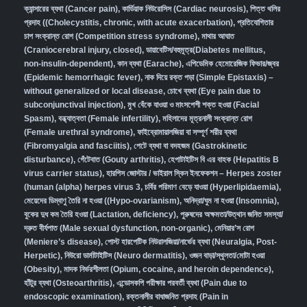
ক্যান্সারের ব্যথা (Cancer pain)
,
কার্ডিয়াক নিউরোসিস (Cardiac neurosis)
,
পিত্ত থলির
প্রদাহ ((Cholecystitis, chronic, with acute exacerbation)
,
প্রতিযোগিতার
চাপ সংক্রান্ত রোগ (Competition stress syndrome)
,
মাথার আঘাত
(Craniocerebral injury, closed)
,
ডায়াবেটিস/বহুমূত্র(Diabetes mellitus,
non-insulin-dependent)
,
কান ব্যথা (Earache)
,
এপিডেমিক হেমোরেজিক ফিভার/জ্বর
(Epidemic hemorrhagic fever)
,
নাক দিয়ে রক্ত পড়া (Simple Epistaxis) –
without generalized or local disease
,
চোখে ব্যথা (Eye pain due to
subconjunctival injection)
,
মুখ বেঁকে যাওয়া ও মাংসপেশী শক্ত হওয়া (Facial
Spasm)
,
বন্ধ্যাত্বতা (Female infertility)
,
মহিলাদের মূত্রনালী সংক্রান্ত রোগ
(Female urethral syndrome)
,
ফাইব্রোমায়ালজিয়া বা সম্পূর্ণ শরীর ব্যথা
(Fibromyalgia and fasciitis)
,
পেটে ব্যথা বা বদহজম (Gastrokinetic
disturbance)
,
গেঁটেবাত (Gouty arthritis)
,
হেপাটাইটিস বি এর বাহক (Hepatitis B
virus carrier status)
,
হারপিস জোস্টার / ভাইরাল স্কিন ইনফেকশন – Herpes zoster
(human (alpha) herpes virus 3
,
চর্বির পরিমাণ বেড়ে যাওয়া (Hyperlipidaemia)
,
মেয়েদের ডিম্বাণু তৈরি না হওয়া ((Hypo-ovarianism)
,
অনিদ্রা/ঘুম না হওয়া (Insomnia)
,
বুকের দুধ কম তৈরি হওয়া (Lactation, deficiency)
,
পুরুষদের অক্ষমতা/উত্থান জনিত সমস্যা/
দ্রুত বীর্যপাত (Male sexual dysfunction, non-organic
),
মেনিয়ার’স রোগ
(Meniere’s disease)
,
পোস্ট হারপেটিক নিউরালজিয়া/নার্ভের ব্যথা (Neuralgia, Post-
Herpetic)
,
নিউরো ডার্মাটাইটিস (Neuro dermatitis)
,
ওজন বাড়া/স্থূলতা/মোটা হওয়া
(Obesity)
,
মাদক নির্ভরশীলতা (Opium, cocaine, and heroin dependence)
,
হাঁটুর ব্যথা (Osteoarthritis)
,
এন্ডোসকপি পরীক্ষার পরবর্তী ব্যথা (Pain due to
endoscopic examination)
,
রক্তনালীর বাধাজনিত প্রদাহ (Pain in