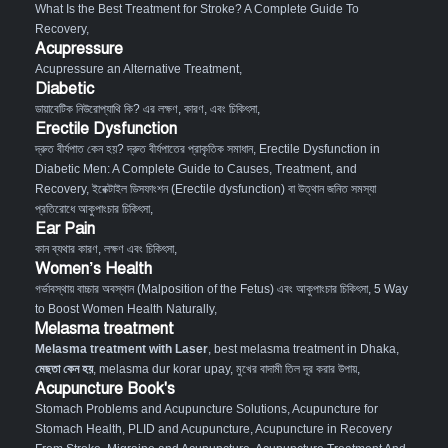
What Is the Best Treatment for Stroke? A Complete Guide To
Recovery
,
Acupressure
Acupressure an Alternative Treatment
,
Diabetic
ডায়াবেটিক নিউরোপ্যাথি কি? এর লক্ষণ, কারণ, এবং চিকিৎসা
,
Erectile Dysfunction
দ্রুত বীর্যপাত কেন হয়? দ্রুত বীর্যপাতের প্রাকৃতিক সমাধান
,
Erectile Dysfunction in
Diabetic Men: A Complete Guide to Causes, Treatment, and
Recovery
,
ইরেক্টাইল ডিসফাংশন (Erectile dysfunction) বা উত্থান জনিত সমস্যা
প্রতিরোধে আকুপাংচার চিকিৎসা
,
Ear Pain
কান ব্যথার কারণ, লক্ষণ এবং চিকিৎসা
,
Women’s Health
গর্ভাবস্থায় বাচ্চার অবস্থান (Malposition of the Fetus) এবং আকুপাংচার চিকিৎসা
,
5 Way
to Boost Women Health Naturally
,
Melasma treatment
Melasma treatment with Laser
, best melasma treatment in Dhaka,
মেছতা কেন হয়
, melasma dur korar upay, মুখের বাদামী তিল দূর করার উপায়,
Acupuncture Book's
Stomach Problems and Acupuncture Solutions
,
Acupuncture for
Stomach Health
,
PLID and Acupuncture
,
Acupuncture in Recovery