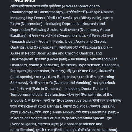
Treatments
রেডিওথেরাপি অথবা কেমোথেরাপির প্রতিক্রিয়া (Adverse Reactions to
Radiotherapy or Chemotherapy),
এলার্জি জনিত সর্দি (Allergic Rhinitis
Including Hay Fever),
বিলিয়ারি কোলিক/পেটের ব্যথা (Biliary colic),
হতাশা বা
বিষণ্ণতা (Depression) – Including Depressive Neurosis and
Depression Following Stroke
,
ডায়েরিয়া/আমাশয় (Desentery, Acute
Bacillary),
মাসিকের সময় পেটে ব্যথা (Dysmenorrhea)
,
গ্যাস্ট্রিকের পেটে ব্যথা
(Epigastralgia) – Acute in Peptic Ulcer, Acute and Chronic
Gastritis, and Gastrospasm
,
গ্যাস্ট্রিকের পেটে ব্যথা (Epigastralgia) –
Acute in Peptic Ulcer, Acute and Chronic Gastritis, and
Gastrospasm,
মুখে ব্যথা (Facial pain) – Including Craniomandibular
Disorders,
মাথাব্যথা (Headache)
,
উচ্চ রক্তচাপ (Hypertension, Essential)
,
নিম্ন রক্তচাপ (Hypotension, Primary)
,
হাঁটু ব্যথা (Knee Pain)
,
লিউকোপেনিয়া
(Leukopenia)
,
কোমর ব্যথা (Low Back pain)
,
সকালে বমি বমি ভাব (Morning
Sickness)
,
বমি বমি ভাব এবং বমি (Nausea and Vomiting)
,
ঘাড়ে ব্যথা (Neck
pain)
,
দাঁত ব্যথা (Pain in Dentistry) – Including Dental Pain and
Temporomandibular Dysfunction
,
কাঁধের ব্যথা (Periarthritis of the
shoulder)
,
অপারেশন – পরবর্তী ব্যথা (Postoperative pain)
,
রিউমাটয়েড আর্থ্রাইটিসের/
বাতের ব্যথা (Rheumatoid arthritis)
,
সায়াটিকা (Sciatica)
,
মচকানো (Sprain)
,
স্ট্রোক (Stroke)
,
টেনিস এলবো (Tennis elbow)
,
পেটে ব্যথা (Abdominal pain) –
in acute gastroenteritis or due to gastrointestinal spasm
,
ব্রন
(Acne vulgaris)
,
মদ্য পানের অভ্যাস (Alcohol dependence and
detoxification)
,
মুখ বেঁকে যাওয়া (Bell’s palsy)
,
হাঁপানি (Bronchial asthma)
,