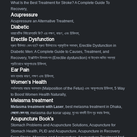
What Is the Best Treatment for Stroke? A Complete Guide To
Recovery
,
Acupressure
Acupressure an Alternative Treatment
,
Diabetic
ডায়াবেটিক নিউরোপ্যাথি কি? এর লক্ষণ, কারণ, এবং চিকিৎসা
,
Erectile Dysfunction
দ্রুত বীর্যপাত কেন হয়? দ্রুত বীর্যপাতের প্রাকৃতিক সমাধান
,
Erectile Dysfunction in
Diabetic Men: A Complete Guide to Causes, Treatment, and
Recovery
,
ইরেক্টাইল ডিসফাংশন (Erectile dysfunction) বা উত্থান জনিত সমস্যা
প্রতিরোধে আকুপাংচার চিকিৎসা
,
Ear Pain
কান ব্যথার কারণ, লক্ষণ এবং চিকিৎসা
,
Women’s Health
গর্ভাবস্থায় বাচ্চার অবস্থান (Malposition of the Fetus) এবং আকুপাংচার চিকিৎসা
,
5 Way
to Boost Women Health Naturally
,
Melasma treatment
Melasma treatment with Laser
, best melasma treatment in Dhaka,
মেছতা কেন হয়
, melasma dur korar upay, মুখের বাদামী তিল দূর করার উপায়,
Acupuncture Book's
Stomach Problems and Acupuncture Solutions
,
Acupuncture for
Stomach Health
,
PLID and Acupuncture
,
Acupuncture in Recovery