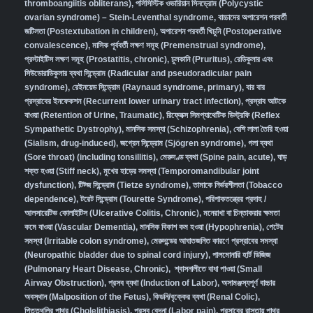
thromboangiitis obliterans)
,
পলিসিস্টিক ওভারিয়ান সিনড্রোম (Polycystic
ovarian syndrome) – Stein-Leventhal syndrome
,
বাচ্চাদের অপারেশন পরবর্তী
জটিলতা (Postextubation in children)
,
অপারেশন পরবর্তী খিচুনি (Postoperative
convalescence)
,
মাসিক পূর্ববর্তী লক্ষণ সমূহ (Premenstrual syndrome)
,
প্রস্টাইটিস লক্ষণ সমূহ (Prostatitis, chronic)
,
চুলকানি (Pruritus)
,
রেডিকুলার এবং
সিউডোরাডিকুলার ব্যথা সিন্ড্রোম (Radicular and pseudoradicular pain
syndrome)
,
রেইনয়েড সিন্ড্রোম (Raynaud syndrome, primary)
,
বার বার
প্রস্রাবের ইনফেকশন (Recurrent lower urinary tract infection)
,
প্রস্রাব আটকে
যাওয়া (Retention of Urine, Traumatic)
,
রিফ্লেক্স সিমপ্যাথেটিক ডিস্ট্রফি (Reflex
Sympathetic Dystrophy)
,
মানসিক সমস্যা (Schizophrenia),
বেশি লালা তৈরি হওয়া
(Sialism, drug-induced)
,
জগ্রেন সিন্ড্রোম (Sjögren syndrome)
,
গলা ব্যথা
(Sore throat) (including tonsillitis)
,
মেরুদণ্ড ব্যথা (Spine pain, acute)
,
ঘাড়
শক্ত হওয়া (Stiff neck)
,
মুখের হাড়ের সমস্যা (Temporomandibular joint
dysfunction)
,
টিট্জ সিন্ড্রোম (Tietze syndrome)
,
তামাকে নির্ভরশীলতা (Tobacco
dependence)
,
টরেট সিন্ড্রোম (Tourette Syndrome)
,
পরিপাকতন্ত্রের প্রদাহ /
আলসারেটিভ কোলাইটিস (Ulcerative Colitis, Chronic)
,
মনেরাখা বা চিন্তাকরার ক্ষমতা
কমে যাওয়া (Vascular Dementia)
,
মানসিক বিকাশ কম হওয়া (Hypophrenia)
,
পেটের
সমস্যা (Irritable colon syndrome)
,
মেরুদন্ডের আঘাতজনিত কারণে প্রস্রাবের সমস্যা
(Neuropathic bladder due to spinal cord injury)
,
পালমোনারি হার্ট ডিজিজ
(Pulmonary Heart Disease, Chronic)
,
শ্বাসনালীতে বাধা পাওয়া (Small
Airway Obstruction)
,
প্রসব ব্যথা (Induction of Labor)
,
অসামঞ্জস্যপূর্ণ বাচ্চার
অবস্থান (Malposition of the Fetus)
,
কিডনি/বৃক্কের ব্যথা (Renal Colic)
,
পিত্তথলির পাথর (Cholelithiasis)
,
প্রসব বেদনা (Labor pain)
,
প্রসাবের রাস্তায় পাথর