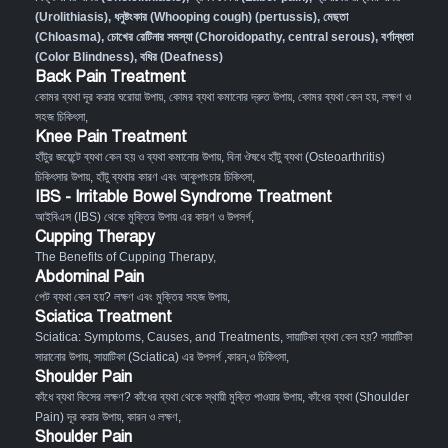
(Urolithiasis)
,
ধনুষ্টংকার (Whooping cough) (pertussis)
,
মেছতা
(Chloasma)
,
চোখের রেটিনার সমস্যা (Choroidopathy, central serous)
,
বর্ণান্ধতা
(Color Blindness)
,
বধির (Deafness)
Back Pain Treatment
কোমর ব্যথা দূর করার ঘরোয়া উপায়
,
কোমর ব্যথা কমানোর দ্রুত উপায়
,
কোমর ব্যথা কেন হয়, লক্ষণ ও
সহজ চিকিৎসা
,
Knee Pain Treatment
হাঁটুর জয়েন্টে ব্যথা কেন হয় ও ব্যথা কমানোর উপায়
,
বিনা ঔষধে হাঁটু ব্যথা (Osteoarthritis)
চিকিৎসার উপায়
,
হাঁটু ব্যথার কারণ এবং আকুপাংচার চিকিৎসা
,
IBS - Irritable Bowel Syndrome Treatment
আইবিএস (IBS) থেকে মুক্তির উপায় এর কারণ ও উপসর্গ
,
Cupping Therapy
The Benefits of Cupping Therapy
,
Abdominal Pain
পেট ব্যথা কেন হয়? লক্ষণ এবং মুক্তির সহজ উপায়
,
Sciatica Treatment
Sciatica: Symptoms, Causes, and Treatments
,
সায়াটিকা ব্যথা কেন হয়? সায়াটিকা
সারানোর উপায়
,
সায়াটিকা (Sciatica) এর উপসর্গ ,কারন,ও চিকিৎসা
,
Shoulder Pain
কাঁধে ব্যথা কিসের লক্ষণ? কাঁধের ব্যথা থেকে স্থায়ী মুক্তি পাওয়ার উপায়
,
কাঁধের ব্যথা (Shoulder
Pain) দূর করার উপায়, কারন ও লক্ষণ
,
Shoulder Pain