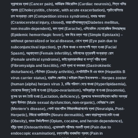
ক্যান্সারের ব্যথা (Cancer pain)
,
কার্ডিয়াক নিউরোসিস (Cardiac neurosis)
,
পিত্ত থলির
প্রদাহ ((Cholecystitis, chronic, with acute exacerbation)
,
প্রতিযোগিতার
চাপ সংক্রান্ত রোগ (Competition stress syndrome)
,
মাথার আঘাত
(Craniocerebral injury, closed)
,
ডায়াবেটিস/বহুমূত্র(Diabetes mellitus,
non-insulin-dependent)
,
কান ব্যথা (Earache)
,
এপিডেমিক হেমোরেজিক ফিভার/জ্বর
(Epidemic hemorrhagic fever)
,
নাক দিয়ে রক্ত পড়া (Simple Epistaxis) –
without generalized or local disease
,
চোখে ব্যথা (Eye pain due to
subconjunctival injection)
,
মুখ বেঁকে যাওয়া ও মাংসপেশী শক্ত হওয়া (Facial
Spasm)
,
বন্ধ্যাত্বতা (Female infertility)
,
মহিলাদের মূত্রনালী সংক্রান্ত রোগ
(Female urethral syndrome)
,
ফাইব্রোমায়ালজিয়া বা সম্পূর্ণ শরীর ব্যথা
(Fibromyalgia and fasciitis)
,
পেটে ব্যথা বা বদহজম (Gastrokinetic
disturbance)
,
গেঁটেবাত (Gouty arthritis)
,
হেপাটাইটিস বি এর বাহক (Hepatitis B
virus carrier status)
,
হারপিস জোস্টার / ভাইরাল স্কিন ইনফেকশন – Herpes zoster
(human (alpha) herpes virus 3
,
চর্বির পরিমাণ বেড়ে যাওয়া (Hyperlipidaemia)
,
মেয়েদের ডিম্বাণু তৈরি না হওয়া ((Hypo-ovarianism)
,
অনিদ্রা/ঘুম না হওয়া (Insomnia)
,
বুকের দুধ কম তৈরি হওয়া (Lactation, deficiency)
,
পুরুষদের অক্ষমতা/উত্থান জনিত সমস্যা/
দ্রুত বীর্যপাত (Male sexual dysfunction, non-organic
),
মেনিয়ার’স রোগ
(Meniere’s disease)
,
পোস্ট হারপেটিক নিউরালজিয়া/নার্ভের ব্যথা (Neuralgia, Post-
Herpetic)
,
নিউরো ডার্মাটাইটিস (Neuro dermatitis)
,
ওজন বাড়া/স্থূলতা/মোটা হওয়া
(Obesity)
,
মাদক নির্ভরশীলতা (Opium, cocaine, and heroin dependence)
,
হাঁটুর ব্যথা (Osteoarthritis)
,
এন্ডোসকপি পরীক্ষার পরবর্তী ব্যথা (Pain due to
endoscopic examination)
,
রক্তনালীর বাধাজনিত প্রদাহ (Pain in