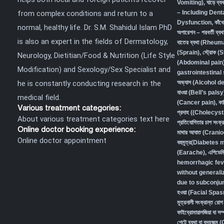
Vomiting)
,
ঘাড়ে ব
from complex conditions and return to a
– Including Den
Dysfunction
,
কাঁধ
normal, healthy life. Dr. S.M. Shahidul Islam PhD
অপারেশন – পরবর্তী ব
is also an expert in the fields of Dermatology,
বাতের ব্যথা (Rheum
(Sprain)
,
স্ট্রোক (
Neurology, Dietitian/Food & Nutrition (Life Style
(Abdominal pain) 
Modification) and Sexology/Sex Specialist and
gastrointestina
he is constantly conducting research in the
অভ্যাস (Alcohol 
যাওয়া (Bell’s palsy
medical field.
(Cancer pain)
,
কা
Various treatment categories:
প্রদাহ ((Cholecys
About various treatment categories text here
প্রতিযোগিতার চাপ স
Online doctor booking experience:
মাথার আঘাত (Crani
Online doctor appointment
বহুমূত্র(Diabetes
(Earache)
,
এপিডেম
hemorrhagic fev
without generali
due to subconjunc
হওয়া (Facial Spa
মূত্রনালী সংক্রান্
ফাইব্রোমায়ালজিয়া বা
পেটে ব্যথা বা বদহজ