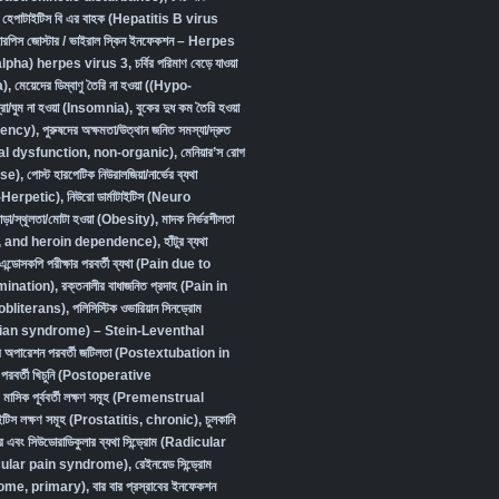
,
হেপাটাইটিস বি এর বাহক (Hepatitis B virus
ারপিস জোস্টার / ভাইরাল স্কিন ইনফেকশন – Herpes
lpha) herpes virus 3
,
চর্বির পরিমাণ বেড়ে যাওয়া
a)
,
মেয়েদের ডিম্বাণু তৈরি না হওয়া ((Hypo-
্রা/ঘুম না হওয়া (Insomnia)
,
বুকের দুধ কম তৈরি হওয়া
iency)
,
পুরুষদের অক্ষমতা/উত্থান জনিত সমস্যা/দ্রুত
xual dysfunction, non-organic
),
মেনিয়ার’স রোগ
se)
,
পোস্ট হারপেটিক নিউরালজিয়া/নার্ভের ব্যথা
-Herpetic)
,
নিউরো ডার্মাটাইটিস (Neuro
ড়া/স্থূলতা/মোটা হওয়া (Obesity)
,
মাদক নির্ভরশীলতা
, and heroin dependence)
,
হাঁটুর ব্যথা
এন্ডোসকপি পরীক্ষার পরবর্তী ব্যথা (Pain due to
ination)
,
রক্তনালীর বাধাজনিত প্রদাহ (Pain in
obliterans)
,
পলিসিস্টিক ওভারিয়ান সিনড্রোম
ian syndrome) – Stein-Leventhal
দের অপারেশন পরবর্তী জটিলতা (Postextubation in
পরবর্তী খিচুনি (Postoperative
,
মাসিক পূর্ববর্তী লক্ষণ সমূহ (Premenstrual
টাইটিস লক্ষণ সমূহ (Prostatitis, chronic)
,
চুলকানি
র এবং সিউডোরাডিকুলার ব্যথা সিন্ড্রোম (Radicular
ular pain syndrome)
,
রেইনয়েড সিন্ড্রোম
ome, primary)
,
বার বার প্রস্রাবের ইনফেকশন