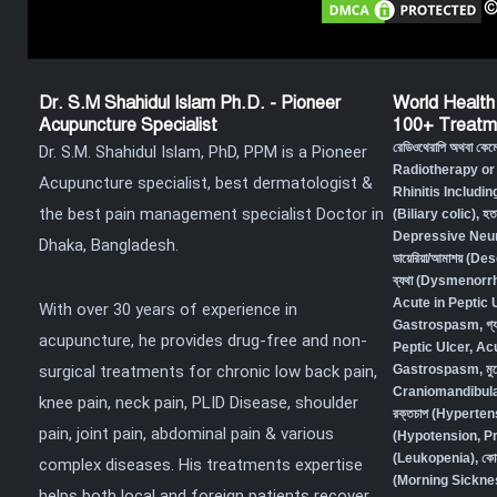
©
Dr. S.M Shahidul Islam Ph.D. - Pioneer
World Health
Acupuncture Specialist
100+ Treatm
রেডিওথেরাপি অথবা কে
Dr. S.M. Shahidul Islam, PhD, PPM is a Pioneer
Radiotherapy or
Acupuncture specialist, best dermatologist &
Rhinitis Includin
the best pain management specialist Doctor in
(Biliary colic),
হত
Depressive Neur
Dhaka, Bangladesh.
ডায়েরিয়া/আমাশয় (
ব্যথা (Dysmenorr
Acute in Peptic 
With over 30 years of experience in
Gastrospasm
,
গ্
acupuncture, he provides drug-free and non-
Peptic Ulcer, Ac
surgical treatments for chronic low back pain,
Gastrospasm,
মু
Craniomandibula
knee pain, neck pain, PLID Disease, shoulder
রক্তচাপ (Hyperten
pain, joint pain, abdominal pain & various
(Hypotension, P
(Leukopenia)
,
কো
complex diseases. His treatments expertise
(Morning Sickne
helps both local and foreign patients recover