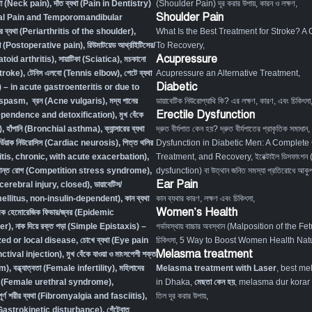
্যথা (Neck pain)
,
দাঁত ব্যথা (Pain in Dentistry)
(Shoulder Pain) দূর করার উপায়, কারন ও লক্ষণ
,
Shoulder Pain
tal Pain and Temporomandibular
ের ব্যথা (Periarthritis of the shoulder)
,
What Is the Best Treatment for Stroke? A
্যথা (Postoperative pain)
,
রিউমাটয়েড আর্থ্রাইটিসের/
To Recovery
,
Acupressure
atoid arthritis)
,
সায়াটিকা (Sciatica)
,
মচকানো
Stroke)
,
টেনিস এলবো (Tennis elbow)
,
পেটে ব্যথা
Acupressure an Alternative Treatment
,
Diabetic
– in acute gastroenteritis or due to
l spasm
,
ব্রন (Acne vulgaris)
,
মদ্য পানের
ডায়াবেটিক নিউরোপ্যাথি কি? এর লক্ষণ, কারণ, এবং চিকিৎসা
Erectile Dysfunction
dependence and detoxification)
,
মুখ বেঁকে
)
,
হাঁপানি (Bronchial asthma)
,
ক্যান্সারের ব্যথা
দ্রুত বীর্যপাত কেন হয়? দ্রুত বীর্যপাতের প্রাকৃতিক সমাধান
,
র্ডিয়াক নিউরোসিস (Cardiac neurosis)
,
পিত্ত থলির
Dysfunction in Diabetic Men: A Complete
titis, chronic, with acute exacerbation)
,
Treatment, and Recovery
,
ইরেক্টাইল ডিসফাংশন
ংক্রান্ত রোগ (Competition stress syndrome)
,
dysfunction) বা উত্থান জনিত সমস্যা প্রতিরোধে আকুপা
Ear Pain
ocerebral injury, closed)
,
ডায়াবেটিস/
 mellitus, non-insulin-dependent)
,
কান ব্যথা
কান ব্যথার কারণ, লক্ষণ এবং চিকিৎসা
,
Women’s Health
িক হেমোরেজিক ফিভার/জ্বর (Epidemic
er)
,
নাক দিয়ে রক্ত পড়া (Simple Epistaxis) –
গর্ভাবস্থায় বাচ্চার অবস্থান (Malposition of the Fe
zed or local disease
,
চোখে ব্যথা (Eye pain
চিকিৎসা
,
5 Way to Boost Women Health Natu
Melasma treatment
tival injection)
,
মুখ বেঁকে যাওয়া ও মাংসপেশী শক্ত
sm)
,
বন্ধ্যাত্বতা (Female infertility)
,
মহিলাদের
Melasma treatment with Laser
, best me
ত রোগ (Female urethral syndrome)
,
in Dhaka,
মেছতা কেন হয়
, melasma dur korar up
 সম্পূর্ণ শরীর ব্যথা (Fibromyalgia and fasciitis)
,
তিল দূর করার উপায়,
ম (Gastrokinetic disturbance)
,
গেঁটেবাত