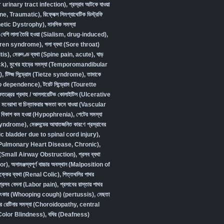
urinary tract infection)
,
প্রস্রাব আটকে যাওয়া
ine, Traumatic)
,
রিফ্লেক্স সিমপ্যাথেটিক ডিস্ট্রফি
etic Dystrophy)
,
মানসিক সমস্যা
বেশি লালা তৈরি হওয়া (Sialism, drug-induced)
,
Sjögren syndrome)
,
গলা ব্যথা (Sore throat)
tis)
,
মেরুদণ্ড ব্যথা (Spine pain, acute)
,
ঘাড়
ck)
,
মুখের হাড়ের সমস্যা (Temporomandibular
)
,
টিট্জ সিন্ড্রোম (Tietze syndrome)
,
তামাকে
cco dependence)
,
টরেট সিন্ড্রোম (Tourette
কতন্ত্রের প্রদাহ / আলসারেটিভ কোলাইটিস (Ulcerative
,
মনেরাখা বা চিন্তাকরার ক্ষমতা কমে যাওয়া (Vascular
ক বিকাশ কম হওয়া (Hypophrenia)
,
পেটের সমস্যা
 syndrome)
,
মেরুদন্ডের আঘাতজনিত কারণে প্রস্রাবের
ic bladder due to spinal cord injury)
,
জিজ (Pulmonary Heart Disease, Chronic)
,
াওয়া (Small Airway Obstruction)
,
প্রসব ব্যথা
or)
,
অসামঞ্জস্যপূর্ণ বাচ্চার অবস্থান (Malposition of
বৃক্কের ব্যথা (Renal Colic)
,
পিত্তথলির পাথর
প্রসব বেদনা (Labor pain)
,
প্রসাবের রাস্তায় পাথর
ুষ্টংকার (Whooping cough) (pertussis)
,
মেছতা
র রেটিনার সমস্যা (Choroidopathy, central
া (Color Blindness)
,
বধির (Deafness)