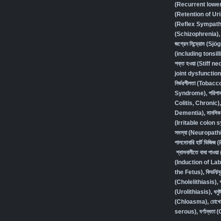
(Recurrent lower 
(Retention of Ur
(Reflex Sympath
(Schizophrenia),
জগ্রেন সিন্ড্রোম (
(including tonsilli
শক্ত হওয়া (Stiff ne
joint dysfunction
নির্ভরশীলতা (Toba
Syndrome)
,
পরিপা
Colitis, Chronic)
Dementia)
,
মানসি
(Irritable colon
সমস্যা (Neuropath
পালমোনারি হার্ট ডি
শ্বাসনালীতে বাধা প
(Induction of Lab
the Fetus)
,
কিডনি/
(Cholelithiasis)
,
(Urolithiasis)
,
ধন
(Chloasma)
,
চোখে
serous)
,
বর্ণান্ধত