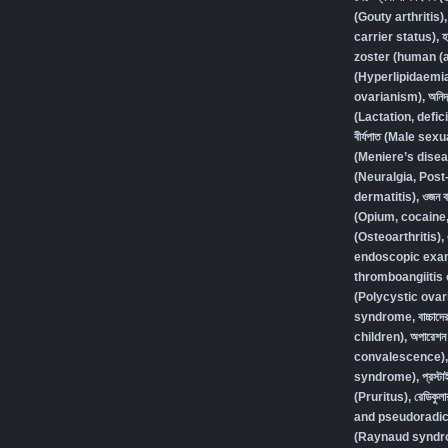
(Gouty arthritis)
carrier status)
,
হ
zoster (human (a
(Hyperlipidaemi
ovarianism)
,
অনিদ
(Lactation, defic
বীর্যপাত (Male se
(Meniere’s disea
(Neuralgia, Post
dermatitis)
,
ওজন বা
(Opium, cocaine
(Osteoarthritis)
,
endoscopic exam
thromboangiitis 
(Polycystic ovar
syndrome
,
বাচ্চা
children)
,
অপারেশন 
convalescence)
syndrome)
,
প্রস্
(Pruritus)
,
রেডিকুলা
and pseudoradic
(Raynaud syndr