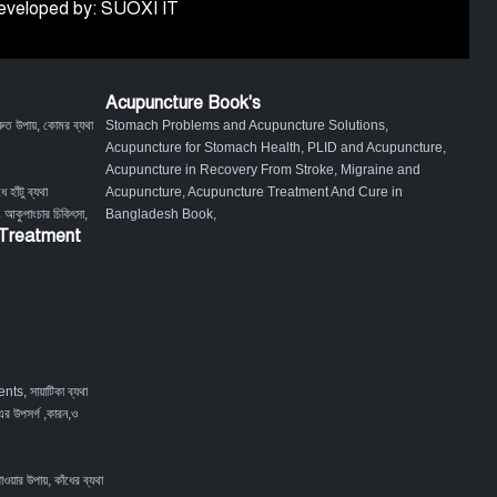
 Developed by: SUOXI IT
Acupuncture Book's
ুত উপায়
,
কোমর ব্যথা
Stomach Problems and Acupuncture Solutions
,
Acupuncture for Stomach Health
,
PLID and Acupuncture
,
Acupuncture in Recovery From Stroke
,
Migraine and
ে হাঁটু ব্যথা
Acupuncture
,
Acupuncture Treatment And Cure in
ং আকুপাংচার চিকিৎসা
,
Bangladesh Book
,
 Treatment
ents
,
সায়াটিকা ব্যথা
এর উপসর্গ ,কারন,ও
পাওয়ার উপায়
,
কাঁধের ব্যথা