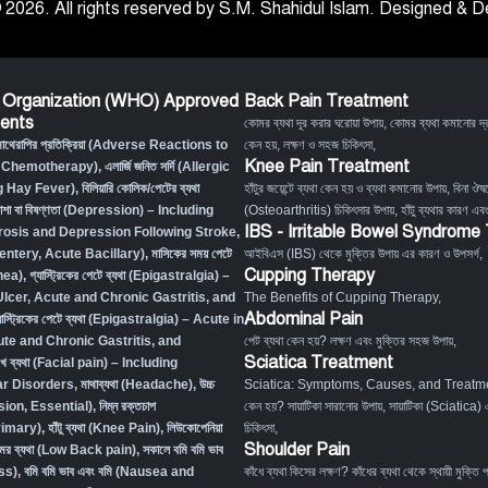
 2026. All rights reserved by S.M. Shahidul Islam. Designed &
 Organization (WHO) Approved
Back Pain Treatment
ents
কোমর ব্যথা দূর করার ঘরোয়া উপায়
,
কোমর ব্যথা কমানোর দ্র
মোথেরাপির প্রতিক্রিয়া (Adverse Reactions to
কেন হয়, লক্ষণ ও সহজ চিকিৎসা
,
Knee Pain Treatment
 Chemotherapy),
এলার্জি জনিত সর্দি (Allergic
g Hay Fever),
বিলিয়ারি কোলিক/পেটের ব্যথা
হাঁটুর জয়েন্টে ব্যথা কেন হয় ও ব্যথা কমানোর উপায়
,
বিনা ঔষধ
াশা বা বিষণ্ণতা (Depression) – Including
(Osteoarthritis) চিকিৎসার উপায়
,
হাঁটু ব্যথার কারণ এব
IBS - Irritable Bowel Syndrome
osis and Depression Following Stroke
,
Desentery, Acute Bacillary),
মাসিকের সময় পেটে
আইবিএস (IBS) থেকে মুক্তির উপায় এর কারণ ও উপসর্গ
,
Cupping Therapy
hea)
,
গ্যাস্ট্রিকের পেটে ব্যথা (Epigastralgia) –
Ulcer, Acute and Chronic Gastritis, and
The Benefits of Cupping Therapy
,
Abdominal Pain
যাস্ট্রিকের পেটে ব্যথা (Epigastralgia) – Acute in
ute and Chronic Gastritis, and
পেট ব্যথা কেন হয়? লক্ষণ এবং মুক্তির সহজ উপায়
,
Sciatica Treatment
খে ব্যথা (Facial pain) – Including
r Disorders,
মাথাব্যথা (Headache)
,
উচ্চ
Sciatica: Symptoms, Causes, and Treatm
sion, Essential)
,
নিম্ন রক্তচাপ
কেন হয়? সায়াটিকা সারানোর উপায়
,
সায়াটিকা (Sciatica) 
rimary)
,
হাঁটু ব্যথা (Knee Pain)
,
লিউকোপেনিয়া
চিকিৎসা
,
Shoulder Pain
মর ব্যথা (Low Back pain)
,
সকালে বমি বমি ভাব
ss)
,
বমি বমি ভাব এবং বমি (Nausea and
কাঁধে ব্যথা কিসের লক্ষণ? কাঁধের ব্যথা থেকে স্থায়ী মুক্তি 