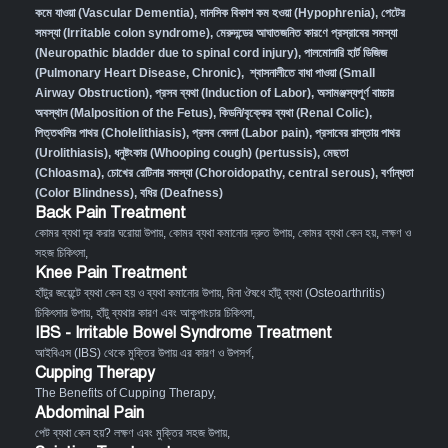
কমে যাওয়া (Vascular Dementia)
,
মানসিক বিকাশ কম হওয়া (Hypophrenia)
,
পেটের
সমস্যা (Irritable colon syndrome)
,
মেরুদন্ডের আঘাতজনিত কারণে প্রস্রাবের সমস্যা
(Neuropathic bladder due to spinal cord injury)
,
পালমোনারি হার্ট ডিজিজ
(Pulmonary Heart Disease, Chronic)
,
শ্বাসনালীতে বাধা পাওয়া (Small
Airway Obstruction)
,
প্রসব ব্যথা (Induction of Labor)
,
অসামঞ্জস্যপূর্ণ বাচ্চার
অবস্থান (Malposition of the Fetus)
,
কিডনি/বৃক্কের ব্যথা (Renal Colic)
,
পিত্তথলির পাথর (Cholelithiasis)
,
প্রসব বেদনা (Labor pain)
,
প্রসাবের রাস্তায় পাথর
(Urolithiasis)
,
ধনুষ্টংকার (Whooping cough) (pertussis)
,
মেছতা
(Chloasma)
,
চোখের রেটিনার সমস্যা (Choroidopathy, central serous)
,
বর্ণান্ধতা
(Color Blindness)
,
বধির (Deafness)
Back Pain Treatment
কোমর ব্যথা দূর করার ঘরোয়া উপায়
,
কোমর ব্যথা কমানোর দ্রুত উপায়
,
কোমর ব্যথা কেন হয়, লক্ষণ ও
সহজ চিকিৎসা
,
Knee Pain Treatment
হাঁটুর জয়েন্টে ব্যথা কেন হয় ও ব্যথা কমানোর উপায়
,
বিনা ঔষধে হাঁটু ব্যথা (Osteoarthritis)
চিকিৎসার উপায়
,
হাঁটু ব্যথার কারণ এবং আকুপাংচার চিকিৎসা
,
IBS - Irritable Bowel Syndrome Treatment
আইবিএস (IBS) থেকে মুক্তির উপায় এর কারণ ও উপসর্গ
,
Cupping Therapy
The Benefits of Cupping Therapy
,
Abdominal Pain
পেট ব্যথা কেন হয়? লক্ষণ এবং মুক্তির সহজ উপায়
,