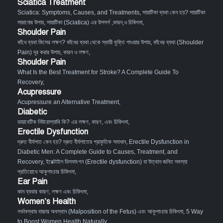
Sciatica Treatment
Sciatica: Symptoms, Causes, and Treatments
,
সায়াটিকা ব্যথা কেন হয়? সায়াটিকা
সারানোর উপায়
,
সায়াটিকা (Sciatica) এর উপসর্গ ,কারন,ও চিকিৎসা
,
Shoulder Pain
কাঁধে ব্যথা কিসের লক্ষণ? কাঁধের ব্যথা থেকে স্থায়ী মুক্তি পাওয়ার উপায়
,
কাঁধের ব্যথা (Shoulder
Pain) দূর করার উপায়, কারন ও লক্ষণ
,
Shoulder Pain
What Is the Best Treatment for Stroke? A Complete Guide To
Recovery
,
Acupressure
Acupressure an Alternative Treatment
,
Diabetic
ডায়াবেটিক নিউরোপ্যাথি কি? এর লক্ষণ, কারণ, এবং চিকিৎসা
,
Erectile Dysfunction
দ্রুত বীর্যপাত কেন হয়? দ্রুত বীর্যপাতের প্রাকৃতিক সমাধান
,
Erectile Dysfunction in
Diabetic Men: A Complete Guide to Causes, Treatment, and
Recovery
,
ইরেক্টাইল ডিসফাংশন (Erectile dysfunction) বা উত্থান জনিত সমস্যা
প্রতিরোধে আকুপাংচার চিকিৎসা
,
Ear Pain
কান ব্যথার কারণ, লক্ষণ এবং চিকিৎসা
,
Women’s Health
গর্ভাবস্থায় বাচ্চার অবস্থান (Malposition of the Fetus) এবং আকুপাংচার চিকিৎসা
,
5 Way
to Boost Women Health Naturally
,