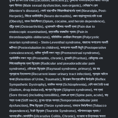
বুকের দুধ কম তৈরি হওয়া (Lactation, deficiency)
,
পুরুষদের অক্ষমতা/উত্থান জনিত সমস্যা/
দ্রুত বীর্যপাত (Male sexual dysfunction, non-organic
),
মেনিয়ার’স রোগ
(Meniere’s disease)
,
পোস্ট হারপেটিক নিউরালজিয়া/নার্ভের ব্যথা (Neuralgia, Post-
Herpetic)
,
নিউরো ডার্মাটাইটিস (Neuro dermatitis)
,
ওজন বাড়া/স্থূলতা/মোটা হওয়া
(Obesity)
,
মাদক নির্ভরশীলতা (Opium, cocaine, and heroin dependence)
,
হাঁটুর ব্যথা (Osteoarthritis)
,
এন্ডোসকপি পরীক্ষার পরবর্তী ব্যথা (Pain due to
endoscopic examination)
,
রক্তনালীর বাধাজনিত প্রদাহ (Pain in
thromboangiitis obliterans)
,
পলিসিস্টিক ওভারিয়ান সিনড্রোম (Polycystic
ovarian syndrome) – Stein-Leventhal syndrome
,
বাচ্চাদের অপারেশন পরবর্তী
জটিলতা (Postextubation in children)
,
অপারেশন পরবর্তী খিচুনি (Postoperative
convalescence)
,
মাসিক পূর্ববর্তী লক্ষণ সমূহ (Premenstrual syndrome)
,
প্রস্টাইটিস লক্ষণ সমূহ (Prostatitis, chronic)
,
চুলকানি (Pruritus)
,
রেডিকুলার এবং
সিউডোরাডিকুলার ব্যথা সিন্ড্রোম (Radicular and pseudoradicular pain
syndrome)
,
রেইনয়েড সিন্ড্রোম (Raynaud syndrome, primary)
,
বার বার
প্রস্রাবের ইনফেকশন (Recurrent lower urinary tract infection)
,
প্রস্রাব আটকে
যাওয়া (Retention of Urine, Traumatic)
,
রিফ্লেক্স সিমপ্যাথেটিক ডিস্ট্রফি (Reflex
Sympathetic Dystrophy)
,
মানসিক সমস্যা (Schizophrenia),
বেশি লালা তৈরি হওয়া
(Sialism, drug-induced)
,
জগ্রেন সিন্ড্রোম (Sjögren syndrome)
,
গলা ব্যথা
(Sore throat) (including tonsillitis)
,
মেরুদণ্ড ব্যথা (Spine pain, acute)
,
ঘাড়
শক্ত হওয়া (Stiff neck)
,
মুখের হাড়ের সমস্যা (Temporomandibular joint
dysfunction)
,
টিট্জ সিন্ড্রোম (Tietze syndrome)
,
তামাকে নির্ভরশীলতা (Tobacco
dependence)
,
টরেট সিন্ড্রোম (Tourette Syndrome)
,
পরিপাকতন্ত্রের প্রদাহ /
আলসারেটিভ কোলাইটিস (Ulcerative Colitis, Chronic)
,
মনেরাখা বা চিন্তাকরার ক্ষমতা