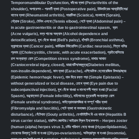
Temporomandibular Dysfunction
,
কাঁধের ব্যথা (Periarthritis of the
shoulder)
,
অপারেশন – পরবর্তী ব্যথা (Postoperative pain)
,
রিউমাটয়েড আর্থ্রাইটিসের/
বাতের ব্যথা (Rheumatoid arthritis)
,
সায়াটিকা (Sciatica)
,
মচকানো (Sprain)
,
স্ট্রোক (Stroke)
,
টেনিস এলবো (Tennis elbow)
,
পেটে ব্যথা (Abdominal pain) –
in acute gastroenteritis or due to gastrointestinal spasm
,
ব্রন
(Acne vulgaris)
,
মদ্য পানের অভ্যাস (Alcohol dependence and
detoxification)
,
মুখ বেঁকে যাওয়া (Bell’s palsy)
,
হাঁপানি (Bronchial asthma)
,
ক্যান্সারের ব্যথা (Cancer pain)
,
কার্ডিয়াক নিউরোসিস (Cardiac neurosis)
,
পিত্ত থলির
প্রদাহ ((Cholecystitis, chronic, with acute exacerbation)
,
প্রতিযোগিতার
চাপ সংক্রান্ত রোগ (Competition stress syndrome)
,
মাথার আঘাত
(Craniocerebral injury, closed)
,
ডায়াবেটিস/বহুমূত্র(Diabetes mellitus,
non-insulin-dependent)
,
কান ব্যথা (Earache)
,
এপিডেমিক হেমোরেজিক ফিভার/জ্বর
(Epidemic hemorrhagic fever)
,
নাক দিয়ে রক্ত পড়া (Simple Epistaxis) –
without generalized or local disease
,
চোখে ব্যথা (Eye pain due to
subconjunctival injection)
,
মুখ বেঁকে যাওয়া ও মাংসপেশী শক্ত হওয়া (Facial
Spasm)
,
বন্ধ্যাত্বতা (Female infertility)
,
মহিলাদের মূত্রনালী সংক্রান্ত রোগ
(Female urethral syndrome)
,
ফাইব্রোমায়ালজিয়া বা সম্পূর্ণ শরীর ব্যথা
(Fibromyalgia and fasciitis)
,
পেটে ব্যথা বা বদহজম (Gastrokinetic
disturbance)
,
গেঁটেবাত (Gouty arthritis)
,
হেপাটাইটিস বি এর বাহক (Hepatitis B
virus carrier status)
,
হারপিস জোস্টার / ভাইরাল স্কিন ইনফেকশন – Herpes zoster
(human (alpha) herpes virus 3
,
চর্বির পরিমাণ বেড়ে যাওয়া (Hyperlipidaemia)
,
মেয়েদের ডিম্বাণু তৈরি না হওয়া ((Hypo-ovarianism)
,
অনিদ্রা/ঘুম না হওয়া (Insomnia)
,