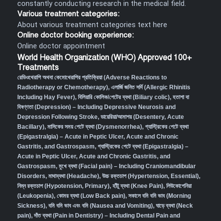
constantly conducting research in the medical field.
Various treatment categories:
About various treatment categories text here
Online doctor booking experience:
Online doctor appointment
World Health Organization (WHO) Approved 100+
Treatments
রেডিওথেরাপি অথবা কেমোথেরাপির প্রতিক্রিয়া (Adverse Reactions to
Radiotherapy or Chemotherapy),
এলার্জি জনিত সর্দি (Allergic Rhinitis
Including Hay Fever),
বিলিয়ারি কোলিক/পেটের ব্যথা (Biliary colic),
হতাশা বা
বিষণ্ণতা (Depression) – Including Depressive Neurosis and
Depression Following Stroke
,
ডায়েরিয়া/আমাশয় (Desentery, Acute
Bacillary),
মাসিকের সময় পেটে ব্যথা (Dysmenorrhea)
,
গ্যাস্ট্রিকের পেটে ব্যথা
(Epigastralgia) – Acute in Peptic Ulcer, Acute and Chronic
Gastritis, and Gastrospasm
,
গ্যাস্ট্রিকের পেটে ব্যথা (Epigastralgia) –
Acute in Peptic Ulcer, Acute and Chronic Gastritis, and
Gastrospasm,
মুখে ব্যথা (Facial pain) – Including Craniomandibular
Disorders,
মাথাব্যথা (Headache)
,
উচ্চ রক্তচাপ (Hypertension, Essential)
,
নিম্ন রক্তচাপ (Hypotension, Primary)
,
হাঁটু ব্যথা (Knee Pain)
,
লিউকোপেনিয়া
(Leukopenia)
,
কোমর ব্যথা (Low Back pain)
,
সকালে বমি বমি ভাব (Morning
Sickness)
,
বমি বমি ভাব এবং বমি (Nausea and Vomiting)
,
ঘাড়ে ব্যথা (Neck
pain)
,
দাঁত ব্যথা (Pain in Dentistry) – Including Dental Pain and