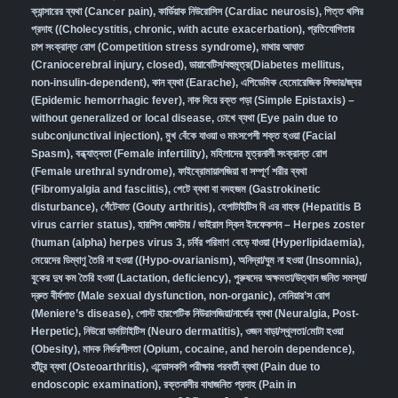
ক্যান্সারের ব্যথা (Cancer pain)
,
কার্ডিয়াক নিউরোসিস (Cardiac neurosis)
,
পিত্ত থলির
প্রদাহ ((Cholecystitis, chronic, with acute exacerbation)
,
প্রতিযোগিতার
চাপ সংক্রান্ত রোগ (Competition stress syndrome)
,
মাথার আঘাত
(Craniocerebral injury, closed)
,
ডায়াবেটিস/বহুমূত্র(Diabetes mellitus,
non-insulin-dependent)
,
কান ব্যথা (Earache)
,
এপিডেমিক হেমোরেজিক ফিভার/জ্বর
(Epidemic hemorrhagic fever)
,
নাক দিয়ে রক্ত পড়া (Simple Epistaxis) –
without generalized or local disease
,
চোখে ব্যথা (Eye pain due to
subconjunctival injection)
,
মুখ বেঁকে যাওয়া ও মাংসপেশী শক্ত হওয়া (Facial
Spasm)
,
বন্ধ্যাত্বতা (Female infertility)
,
মহিলাদের মূত্রনালী সংক্রান্ত রোগ
(Female urethral syndrome)
,
ফাইব্রোমায়ালজিয়া বা সম্পূর্ণ শরীর ব্যথা
(Fibromyalgia and fasciitis)
,
পেটে ব্যথা বা বদহজম (Gastrokinetic
disturbance)
,
গেঁটেবাত (Gouty arthritis)
,
হেপাটাইটিস বি এর বাহক (Hepatitis B
virus carrier status)
,
হারপিস জোস্টার / ভাইরাল স্কিন ইনফেকশন – Herpes zoster
(human (alpha) herpes virus 3
,
চর্বির পরিমাণ বেড়ে যাওয়া (Hyperlipidaemia)
,
মেয়েদের ডিম্বাণু তৈরি না হওয়া ((Hypo-ovarianism)
,
অনিদ্রা/ঘুম না হওয়া (Insomnia)
,
বুকের দুধ কম তৈরি হওয়া (Lactation, deficiency)
,
পুরুষদের অক্ষমতা/উত্থান জনিত সমস্যা/
দ্রুত বীর্যপাত (Male sexual dysfunction, non-organic
),
মেনিয়ার’স রোগ
(Meniere’s disease)
,
পোস্ট হারপেটিক নিউরালজিয়া/নার্ভের ব্যথা (Neuralgia, Post-
Herpetic)
,
নিউরো ডার্মাটাইটিস (Neuro dermatitis)
,
ওজন বাড়া/স্থূলতা/মোটা হওয়া
(Obesity)
,
মাদক নির্ভরশীলতা (Opium, cocaine, and heroin dependence)
,
হাঁটুর ব্যথা (Osteoarthritis)
,
এন্ডোসকপি পরীক্ষার পরবর্তী ব্যথা (Pain due to
endoscopic examination)
,
রক্তনালীর বাধাজনিত প্রদাহ (Pain in