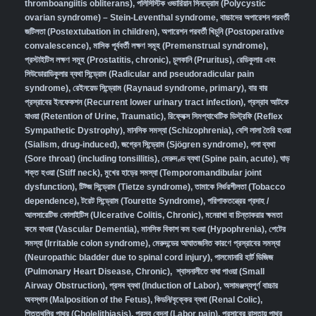
thromboangiitis obliterans)
,
পলিসিস্টিক ওভারিয়ান সিনড্রোম (Polycystic
ovarian syndrome) – Stein-Leventhal syndrome
,
বাচ্চাদের অপারেশন পরবর্তী
জটিলতা (Postextubation in children)
,
অপারেশন পরবর্তী খিচুনি (Postoperative
convalescence)
,
মাসিক পূর্ববর্তী লক্ষণ সমূহ (Premenstrual syndrome)
,
প্রস্টাইটিস লক্ষণ সমূহ (Prostatitis, chronic)
,
চুলকানি (Pruritus)
,
রেডিকুলার এবং
সিউডোরাডিকুলার ব্যথা সিন্ড্রোম (Radicular and pseudoradicular pain
syndrome)
,
রেইনয়েড সিন্ড্রোম (Raynaud syndrome, primary)
,
বার বার
প্রস্রাবের ইনফেকশন (Recurrent lower urinary tract infection)
,
প্রস্রাব আটকে
যাওয়া (Retention of Urine, Traumatic)
,
রিফ্লেক্স সিমপ্যাথেটিক ডিস্ট্রফি (Reflex
Sympathetic Dystrophy)
,
মানসিক সমস্যা (Schizophrenia),
বেশি লালা তৈরি হওয়া
(Sialism, drug-induced)
,
জগ্রেন সিন্ড্রোম (Sjögren syndrome)
,
গলা ব্যথা
(Sore throat) (including tonsillitis)
,
মেরুদণ্ড ব্যথা (Spine pain, acute)
,
ঘাড়
শক্ত হওয়া (Stiff neck)
,
মুখের হাড়ের সমস্যা (Temporomandibular joint
dysfunction)
,
টিট্জ সিন্ড্রোম (Tietze syndrome)
,
তামাকে নির্ভরশীলতা (Tobacco
dependence)
,
টরেট সিন্ড্রোম (Tourette Syndrome)
,
পরিপাকতন্ত্রের প্রদাহ /
আলসারেটিভ কোলাইটিস (Ulcerative Colitis, Chronic)
,
মনেরাখা বা চিন্তাকরার ক্ষমতা
কমে যাওয়া (Vascular Dementia)
,
মানসিক বিকাশ কম হওয়া (Hypophrenia)
,
পেটের
সমস্যা (Irritable colon syndrome)
,
মেরুদন্ডের আঘাতজনিত কারণে প্রস্রাবের সমস্যা
(Neuropathic bladder due to spinal cord injury)
,
পালমোনারি হার্ট ডিজিজ
(Pulmonary Heart Disease, Chronic)
,
শ্বাসনালীতে বাধা পাওয়া (Small
Airway Obstruction)
,
প্রসব ব্যথা (Induction of Labor)
,
অসামঞ্জস্যপূর্ণ বাচ্চার
অবস্থান (Malposition of the Fetus)
,
কিডনি/বৃক্কের ব্যথা (Renal Colic)
,
পিত্তথলির পাথর (Cholelithiasis)
,
প্রসব বেদনা (Labor pain)
,
প্রসাবের রাস্তায় পাথর