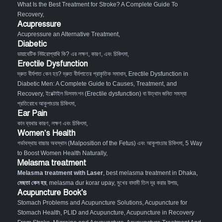
What Is the Best Treatment for Stroke? A Complete Guide To
Recovery
,
Acupressure
Acupressure an Alternative Treatment
,
Diabetic
ডায়াবেটিক নিউরোপ্যাথি কি? এর লক্ষণ, কারণ, এবং চিকিৎসা
,
Erectile Dysfunction
দ্রুত বীর্যপাত কেন হয়? দ্রুত বীর্যপাতের প্রাকৃতিক সমাধান
,
Erectile Dysfunction in
Diabetic Men: A Complete Guide to Causes, Treatment, and
Recovery
,
ইরেক্টাইল ডিসফাংশন (Erectile dysfunction) বা উত্থান জনিত সমস্যা
প্রতিরোধে আকুপাংচার চিকিৎসা
,
Ear Pain
কান ব্যথার কারণ, লক্ষণ এবং চিকিৎসা
,
Women’s Health
গর্ভাবস্থায় বাচ্চার অবস্থান (Malposition of the Fetus) এবং আকুপাংচার চিকিৎসা
,
5 Way
to Boost Women Health Naturally
,
Melasma treatment
Melasma treatment with Laser
, best melasma treatment in Dhaka,
মেছতা কেন হয়
, melasma dur korar upay, মুখের বাদামী তিল দূর করার উপায়,
Acupuncture Book's
Stomach Problems and Acupuncture Solutions
,
Acupuncture for
Stomach Health
,
PLID and Acupuncture
,
Acupuncture in Recovery