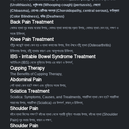
(Urolithiasis)
,
ধনুষ্টংকার (Whooping cough) (pertussis)
,
মেছতা
(Chloasma)
,
চোখের রেটিনার সমস্যা (Choroidopathy, central serous)
,
বর্ণান্ধতা
(Color Blindness)
,
বধির (Deafness)
Back Pain Treatment
কোমর ব্যথা দূর করার ঘরোয়া উপায়
,
কোমর ব্যথা কমানোর দ্রুত উপায়
,
কোমর ব্যথা কেন হয়, লক্ষণ ও
সহজ চিকিৎসা
,
Knee Pain Treatment
হাঁটুর জয়েন্টে ব্যথা কেন হয় ও ব্যথা কমানোর উপায়
,
বিনা ঔষধে হাঁটু ব্যথা (Osteoarthritis)
চিকিৎসার উপায়
,
হাঁটু ব্যথার কারণ এবং আকুপাংচার চিকিৎসা
,
IBS - Irritable Bowel Syndrome Treatment
আইবিএস (IBS) থেকে মুক্তির উপায় এর কারণ ও উপসর্গ
,
Cupping Therapy
The Benefits of Cupping Therapy
,
Abdominal Pain
পেট ব্যথা কেন হয়? লক্ষণ এবং মুক্তির সহজ উপায়
,
Sciatica Treatment
Sciatica: Symptoms, Causes, and Treatments
,
সায়াটিকা ব্যথা কেন হয়? সায়াটিকা
সারানোর উপায়
,
সায়াটিকা (Sciatica) এর উপসর্গ ,কারন,ও চিকিৎসা
,
Shoulder Pain
কাঁধে ব্যথা কিসের লক্ষণ? কাঁধের ব্যথা থেকে স্থায়ী মুক্তি পাওয়ার উপায়
,
কাঁধের ব্যথা (Shoulder
Pain) দূর করার উপায়, কারন ও লক্ষণ
,
Shoulder Pain