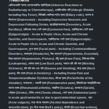
Treatments
রেডিওথেরাপি অথবা কেমোথেরাপির প্রতিক্রিয়া (Adverse Reactions to
Radiotherapy or Chemotherapy),
এলার্জি জনিত সর্দি (Allergic Rhinitis
Including Hay Fever),
বিলিয়ারি কোলিক/পেটের ব্যথা (Biliary colic),
হতাশা বা
বিষণ্ণতা (Depression) – Including Depressive Neurosis and
Depression Following Stroke
,
ডায়েরিয়া/আমাশয় (Desentery, Acute
Bacillary),
মাসিকের সময় পেটে ব্যথা (Dysmenorrhea)
,
গ্যাস্ট্রিকের পেটে ব্যথা
(Epigastralgia) – Acute in Peptic Ulcer, Acute and Chronic
Gastritis, and Gastrospasm
,
গ্যাস্ট্রিকের পেটে ব্যথা (Epigastralgia) –
Acute in Peptic Ulcer, Acute and Chronic Gastritis, and
Gastrospasm,
মুখে ব্যথা (Facial pain) – Including Craniomandibular
Disorders,
মাথাব্যথা (Headache)
,
উচ্চ রক্তচাপ (Hypertension, Essential)
,
নিম্ন রক্তচাপ (Hypotension, Primary)
,
হাঁটু ব্যথা (Knee Pain)
,
লিউকোপেনিয়া
(Leukopenia)
,
কোমর ব্যথা (Low Back pain)
,
সকালে বমি বমি ভাব (Morning
Sickness)
,
বমি বমি ভাব এবং বমি (Nausea and Vomiting)
,
ঘাড়ে ব্যথা (Neck
pain)
,
দাঁত ব্যথা (Pain in Dentistry) – Including Dental Pain and
Temporomandibular Dysfunction
,
কাঁধের ব্যথা (Periarthritis of the
shoulder)
,
অপারেশন – পরবর্তী ব্যথা (Postoperative pain)
,
রিউমাটয়েড আর্থ্রাইটিসের/
বাতের ব্যথা (Rheumatoid arthritis)
,
সায়াটিকা (Sciatica)
,
মচকানো (Sprain)
,
স্ট্রোক (Stroke)
,
টেনিস এলবো (Tennis elbow)
,
পেটে ব্যথা (Abdominal pain) –
in acute gastroenteritis or due to gastrointestinal spasm
,
ব্রন
(Acne vulgaris)
,
মদ্য পানের অভ্যাস (Alcohol dependence and
detoxification)
,
মুখ বেঁকে যাওয়া (Bell’s palsy)
,
হাঁপানি (Bronchial asthma)
,