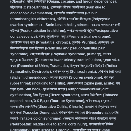
(Obesity)
,
মাদক নির্ভরশীলতা (Opium, cocaine, and heroin dependence)
,
হাঁটুর ব্যথা (Osteoarthritis)
,
এন্ডোসকপি পরীক্ষার পরবর্তী ব্যথা (Pain due to
endoscopic examination)
,
রক্তনালীর বাধাজনিত প্রদাহ (Pain in
thromboangiitis obliterans)
,
পলিসিস্টিক ওভারিয়ান সিনড্রোম (Polycystic
ovarian syndrome) – Stein-Leventhal syndrome
,
বাচ্চাদের অপারেশন পরবর্তী
জটিলতা (Postextubation in children)
,
অপারেশন পরবর্তী খিচুনি (Postoperative
convalescence)
,
মাসিক পূর্ববর্তী লক্ষণ সমূহ (Premenstrual syndrome)
,
প্রস্টাইটিস লক্ষণ সমূহ (Prostatitis, chronic)
,
চুলকানি (Pruritus)
,
রেডিকুলার এবং
সিউডোরাডিকুলার ব্যথা সিন্ড্রোম (Radicular and pseudoradicular pain
syndrome)
,
রেইনয়েড সিন্ড্রোম (Raynaud syndrome, primary)
,
বার বার
প্রস্রাবের ইনফেকশন (Recurrent lower urinary tract infection)
,
প্রস্রাব আটকে
যাওয়া (Retention of Urine, Traumatic)
,
রিফ্লেক্স সিমপ্যাথেটিক ডিস্ট্রফি (Reflex
Sympathetic Dystrophy)
,
মানসিক সমস্যা (Schizophrenia),
বেশি লালা তৈরি হওয়া
(Sialism, drug-induced)
,
জগ্রেন সিন্ড্রোম (Sjögren syndrome)
,
গলা ব্যথা
(Sore throat) (including tonsillitis)
,
মেরুদণ্ড ব্যথা (Spine pain, acute)
,
ঘাড়
শক্ত হওয়া (Stiff neck)
,
মুখের হাড়ের সমস্যা (Temporomandibular joint
dysfunction)
,
টিট্জ সিন্ড্রোম (Tietze syndrome)
,
তামাকে নির্ভরশীলতা (Tobacco
dependence)
,
টরেট সিন্ড্রোম (Tourette Syndrome)
,
পরিপাকতন্ত্রের প্রদাহ /
আলসারেটিভ কোলাইটিস (Ulcerative Colitis, Chronic)
,
মনেরাখা বা চিন্তাকরার ক্ষমতা
কমে যাওয়া (Vascular Dementia)
,
মানসিক বিকাশ কম হওয়া (Hypophrenia)
,
পেটের
সমস্যা (Irritable colon syndrome)
,
মেরুদন্ডের আঘাতজনিত কারণে প্রস্রাবের সমস্যা
(Neuropathic bladder due to spinal cord injury)
,
পালমোনারি হার্ট ডিজিজ
(Pulmonary Heart Disease, Chronic)
,
শ্বাসনালীতে বাধা পাওয়া (Small