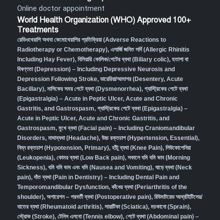
Online doctor appointment
World Health Organization (WHO) Approved 100+
Treatments
রেডিওথেরাপি অথবা কেমোথেরাপির প্রতিক্রিয়া (Adverse Reactions to
Radiotherapy or Chemotherapy),
এলার্জি জনিত সর্দি (Allergic Rhinitis
Including Hay Fever),
বিলিয়ারি কোলিক/পেটের ব্যথা (Biliary colic),
হতাশা বা
বিষণ্ণতা (Depression) – Including Depressive Neurosis and
Depression Following Stroke
,
ডায়েরিয়া/আমাশয় (Desentery, Acute
Bacillary),
মাসিকের সময় পেটে ব্যথা (Dysmenorrhea)
,
গ্যাস্ট্রিকের পেটে ব্যথা
(Epigastralgia) – Acute in Peptic Ulcer, Acute and Chronic
Gastritis, and Gastrospasm
,
গ্যাস্ট্রিকের পেটে ব্যথা (Epigastralgia) –
Acute in Peptic Ulcer, Acute and Chronic Gastritis, and
Gastrospasm,
মুখে ব্যথা (Facial pain) – Including Craniomandibular
Disorders,
মাথাব্যথা (Headache)
,
উচ্চ রক্তচাপ (Hypertension, Essential)
,
নিম্ন রক্তচাপ (Hypotension, Primary)
,
হাঁটু ব্যথা (Knee Pain)
,
লিউকোপেনিয়া
(Leukopenia)
,
কোমর ব্যথা (Low Back pain)
,
সকালে বমি বমি ভাব (Morning
Sickness)
,
বমি বমি ভাব এবং বমি (Nausea and Vomiting)
,
ঘাড়ে ব্যথা (Neck
pain)
,
দাঁত ব্যথা (Pain in Dentistry) – Including Dental Pain and
Temporomandibular Dysfunction
,
কাঁধের ব্যথা (Periarthritis of the
shoulder)
,
অপারেশন – পরবর্তী ব্যথা (Postoperative pain)
,
রিউমাটয়েড আর্থ্রাইটিসের/
বাতের ব্যথা (Rheumatoid arthritis)
,
সায়াটিকা (Sciatica)
,
মচকানো (Sprain)
,
স্ট্রোক (Stroke)
,
টেনিস এলবো (Tennis elbow)
,
পেটে ব্যথা (Abdominal pain) –