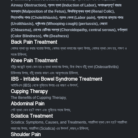
Airway Obstruction)
,
প্রসব ব্যথা (Induction of Labor)
,
অসামঞ্জস্যপূর্ণ বাচ্চার
অবস্থান (Malposition of the Fetus)
,
কিডনি/বৃক্কের ব্যথা (Renal Colic)
,
পিত্তথলির পাথর (Cholelithiasis)
,
প্রসব বেদনা (Labor pain)
,
প্রসাবের রাস্তায় পাথর
(Urolithiasis)
,
ধনুষ্টংকার (Whooping cough) (pertussis)
,
মেছতা
(Chloasma)
,
চোখের রেটিনার সমস্যা (Choroidopathy, central serous)
,
বর্ণান্ধতা
(Color Blindness)
,
বধির (Deafness)
Back Pain Treatment
কোমর ব্যথা দূর করার ঘরোয়া উপায়
,
কোমর ব্যথা কমানোর দ্রুত উপায়
,
কোমর ব্যথা কেন হয়, লক্ষণ ও
সহজ চিকিৎসা
,
Knee Pain Treatment
হাঁটুর জয়েন্টে ব্যথা কেন হয় ও ব্যথা কমানোর উপায়
,
বিনা ঔষধে হাঁটু ব্যথা (Osteoarthritis)
চিকিৎসার উপায়
,
হাঁটু ব্যথার কারণ এবং আকুপাংচার চিকিৎসা
,
IBS - Irritable Bowel Syndrome Treatment
আইবিএস (IBS) থেকে মুক্তির উপায় এর কারণ ও উপসর্গ
,
Cupping Therapy
The Benefits of Cupping Therapy
,
Abdominal Pain
পেট ব্যথা কেন হয়? লক্ষণ এবং মুক্তির সহজ উপায়
,
Sciatica Treatment
Sciatica: Symptoms, Causes, and Treatments
,
সায়াটিকা ব্যথা কেন হয়? সায়াটিকা
সারানোর উপায়
,
সায়াটিকা (Sciatica) এর উপসর্গ ,কারন,ও চিকিৎসা
,
Shoulder Pain