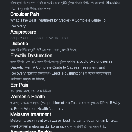
কাঁধে ব্যথা কিসের লক্ষণ? কাঁধের ব্যথা থেকে স্থায়ী মুক্তি পাওয়ার উপায়
,
কাঁধের ব্যথা (Shoulder
Pain) দূর করার উপায়, কারন ও লক্ষণ
,
Shoulder Pain
What Is the Best Treatment for Stroke? A Complete Guide To
Recovery
,
Acupressure
Acupressure an Alternative Treatment
,
Diabetic
ডায়াবেটিক নিউরোপ্যাথি কি? এর লক্ষণ, কারণ, এবং চিকিৎসা
,
Erectile Dysfunction
দ্রুত বীর্যপাত কেন হয়? দ্রুত বীর্যপাতের প্রাকৃতিক সমাধান
,
Erectile Dysfunction in
Diabetic Men: A Complete Guide to Causes, Treatment, and
Recovery
,
ইরেক্টাইল ডিসফাংশন (Erectile dysfunction) বা উত্থান জনিত সমস্যা
প্রতিরোধে আকুপাংচার চিকিৎসা
,
Ear Pain
কান ব্যথার কারণ, লক্ষণ এবং চিকিৎসা
,
Women’s Health
গর্ভাবস্থায় বাচ্চার অবস্থান (Malposition of the Fetus) এবং আকুপাংচার চিকিৎসা
,
5 Way
to Boost Women Health Naturally
,
Melasma treatment
Melasma treatment with Laser
, best melasma treatment in Dhaka,
মেছতা কেন হয়
, melasma dur korar upay, মুখের বাদামী তিল দূর করার উপায়,