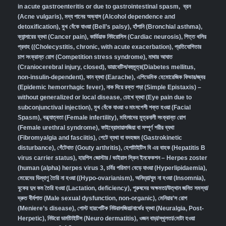
in acute gastroenteritis or due to gastrointestinal spasm
,
ব্রন
(Acne vulgaris)
,
মদ্য পানের অভ্যাস (Alcohol dependence and
detoxification)
,
মুখ বেঁকে যাওয়া (Bell’s palsy)
,
হাঁপানি (Bronchial asthma)
,
ক্যান্সারের ব্যথা (Cancer pain)
,
কার্ডিয়াক নিউরোসিস (Cardiac neurosis)
,
পিত্ত থলির
প্রদাহ ((Cholecystitis, chronic, with acute exacerbation)
,
প্রতিযোগিতার
চাপ সংক্রান্ত রোগ (Competition stress syndrome)
,
মাথার আঘাত
(Craniocerebral injury, closed)
,
ডায়াবেটিস/বহুমূত্র(Diabetes mellitus,
non-insulin-dependent)
,
কান ব্যথা (Earache)
,
এপিডেমিক হেমোরেজিক ফিভার/জ্বর
(Epidemic hemorrhagic fever)
,
নাক দিয়ে রক্ত পড়া (Simple Epistaxis) –
without generalized or local disease
,
চোখে ব্যথা (Eye pain due to
subconjunctival injection)
,
মুখ বেঁকে যাওয়া ও মাংসপেশী শক্ত হওয়া (Facial
Spasm)
,
বন্ধ্যাত্বতা (Female infertility)
,
মহিলাদের মূত্রনালী সংক্রান্ত রোগ
(Female urethral syndrome)
,
ফাইব্রোমায়ালজিয়া বা সম্পূর্ণ শরীর ব্যথা
(Fibromyalgia and fasciitis)
,
পেটে ব্যথা বা বদহজম (Gastrokinetic
disturbance)
,
গেঁটেবাত (Gouty arthritis)
,
হেপাটাইটিস বি এর বাহক (Hepatitis B
virus carrier status)
,
হারপিস জোস্টার / ভাইরাল স্কিন ইনফেকশন – Herpes zoster
(human (alpha) herpes virus 3
,
চর্বির পরিমাণ বেড়ে যাওয়া (Hyperlipidaemia)
,
মেয়েদের ডিম্বাণু তৈরি না হওয়া ((Hypo-ovarianism)
,
অনিদ্রা/ঘুম না হওয়া (Insomnia)
,
বুকের দুধ কম তৈরি হওয়া (Lactation, deficiency)
,
পুরুষদের অক্ষমতা/উত্থান জনিত সমস্যা/
দ্রুত বীর্যপাত (Male sexual dysfunction, non-organic
),
মেনিয়ার’স রোগ
(Meniere’s disease)
,
পোস্ট হারপেটিক নিউরালজিয়া/নার্ভের ব্যথা (Neuralgia, Post-
Herpetic)
,
নিউরো ডার্মাটাইটিস (Neuro dermatitis)
,
ওজন বাড়া/স্থূলতা/মোটা হওয়া