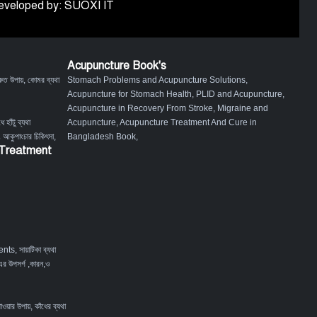
 Developed by: SUOXI IT
Acupuncture Book's
ুত উপায়
,
কোমর ব্যথা
Stomach Problems and Acupuncture Solutions
,
Acupuncture for Stomach Health
,
PLID and Acupuncture
,
Acupuncture in Recovery From Stroke
,
Migraine and
ে হাঁটু ব্যথা
Acupuncture
,
Acupuncture Treatment And Cure in
ং আকুপাংচার চিকিৎসা
,
Bangladesh Book
,
 Treatment
ents
,
সায়াটিকা ব্যথা
এর উপসর্গ ,কারন,ও
পাওয়ার উপায়
,
কাঁধের ব্যথা