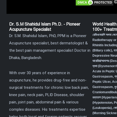
©
Dr. S.M Shahidul Islam Ph.D. - Pioneer
World Health
Acupuncture Specialist
100+ Treatm
রেডিওথেরাপি অথবা কে
Dr. S.M. Shahidul Islam, PhD, PPM is a Pioneer
Radiotherapy or
Acupuncture specialist, best dermatologist &
Rhinitis Includin
the best pain management specialist Doctor in
(Biliary colic),
হত
Depressive Neur
Dhaka, Bangladesh.
ডায়েরিয়া/আমাশয় (
ব্যথা (Dysmenorr
Acute in Peptic 
With over 30 years of experience in
Gastrospasm
,
গ্
acupuncture, he provides drug-free and non-
Peptic Ulcer, Ac
surgical treatments for chronic low back pain,
Gastrospasm,
মু
Craniomandibula
knee pain, neck pain, PLID Disease, shoulder
রক্তচাপ (Hyperten
pain, joint pain, abdominal pain & various
(Hypotension, P
(Leukopenia)
,
কো
complex diseases. His treatments expertise
(Morning Sickne
helps both local and foreign patients recover