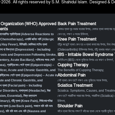
 2026. All rights reserved by S.M. Shahidul Islam. Designed &
 Organization (WHO) Approved
Back Pain Treatment
ents
কোমর ব্যথা দূর করার ঘরোয়া উপায়
,
কোমর ব্যথা কমানোর দ্র
মোথেরাপির প্রতিক্রিয়া (Adverse Reactions to
কেন হয়, লক্ষণ ও সহজ চিকিৎসা
,
Knee Pain Treatment
 Chemotherapy),
এলার্জি জনিত সর্দি (Allergic
g Hay Fever),
বিলিয়ারি কোলিক/পেটের ব্যথা
হাঁটুর জয়েন্টে ব্যথা কেন হয় ও ব্যথা কমানোর উপায়
,
বিনা ঔষধ
াশা বা বিষণ্ণতা (Depression) – Including
(Osteoarthritis) চিকিৎসার উপায়
,
হাঁটু ব্যথার কারণ এব
IBS - Irritable Bowel Syndrome
osis and Depression Following Stroke
,
Desentery, Acute Bacillary),
মাসিকের সময় পেটে
আইবিএস (IBS) থেকে মুক্তির উপায় এর কারণ ও উপসর্গ
,
Cupping Therapy
hea)
,
গ্যাস্ট্রিকের পেটে ব্যথা (Epigastralgia) –
Ulcer, Acute and Chronic Gastritis, and
The Benefits of Cupping Therapy
,
Abdominal Pain
যাস্ট্রিকের পেটে ব্যথা (Epigastralgia) – Acute in
ute and Chronic Gastritis, and
পেট ব্যথা কেন হয়? লক্ষণ এবং মুক্তির সহজ উপায়
,
Sciatica Treatment
খে ব্যথা (Facial pain) – Including
r Disorders,
মাথাব্যথা (Headache)
,
উচ্চ
Sciatica: Symptoms, Causes, and Treatm
sion, Essential)
,
নিম্ন রক্তচাপ
কেন হয়? সায়াটিকা সারানোর উপায়
,
সায়াটিকা (Sciatica) 
rimary)
,
হাঁটু ব্যথা (Knee Pain)
,
লিউকোপেনিয়া
চিকিৎসা
,
Shoulder Pain
মর ব্যথা (Low Back pain)
,
সকালে বমি বমি ভাব
ss)
,
বমি বমি ভাব এবং বমি (Nausea and
কাঁধে ব্যথা কিসের লক্ষণ? কাঁধের ব্যথা থেকে স্থায়ী মুক্তি 