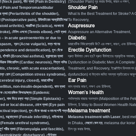
্যথা (Neck pain)
,
দাঁত ব্যথা (Pain in Dentistry)
(Shoulder Pain) দূর করার উপায়, কারন ও লক্ষণ
,
Shoulder Pain
tal Pain and Temporomandibular
ের ব্যথা (Periarthritis of the shoulder)
,
What Is the Best Treatment for Stroke? A
্যথা (Postoperative pain)
,
রিউমাটয়েড আর্থ্রাইটিসের/
To Recovery
,
Acupressure
atoid arthritis)
,
সায়াটিকা (Sciatica)
,
মচকানো
Stroke)
,
টেনিস এলবো (Tennis elbow)
,
পেটে ব্যথা
Acupressure an Alternative Treatment
,
Diabetic
– in acute gastroenteritis or due to
l spasm
,
ব্রন (Acne vulgaris)
,
মদ্য পানের
ডায়াবেটিক নিউরোপ্যাথি কি? এর লক্ষণ, কারণ, এবং চিকিৎসা
Erectile Dysfunction
dependence and detoxification)
,
মুখ বেঁকে
)
,
হাঁপানি (Bronchial asthma)
,
ক্যান্সারের ব্যথা
দ্রুত বীর্যপাত কেন হয়? দ্রুত বীর্যপাতের প্রাকৃতিক সমাধান
,
র্ডিয়াক নিউরোসিস (Cardiac neurosis)
,
পিত্ত থলির
Dysfunction in Diabetic Men: A Complete
titis, chronic, with acute exacerbation)
,
Treatment, and Recovery
,
ইরেক্টাইল ডিসফাংশন
ংক্রান্ত রোগ (Competition stress syndrome)
,
dysfunction) বা উত্থান জনিত সমস্যা প্রতিরোধে আকুপা
Ear Pain
ocerebral injury, closed)
,
ডায়াবেটিস/
 mellitus, non-insulin-dependent)
,
কান ব্যথা
কান ব্যথার কারণ, লক্ষণ এবং চিকিৎসা
,
Women’s Health
িক হেমোরেজিক ফিভার/জ্বর (Epidemic
er)
,
নাক দিয়ে রক্ত পড়া (Simple Epistaxis) –
গর্ভাবস্থায় বাচ্চার অবস্থান (Malposition of the Fe
zed or local disease
,
চোখে ব্যথা (Eye pain
চিকিৎসা
,
5 Way to Boost Women Health Natu
Melasma treatment
tival injection)
,
মুখ বেঁকে যাওয়া ও মাংসপেশী শক্ত
sm)
,
বন্ধ্যাত্বতা (Female infertility)
,
মহিলাদের
Melasma treatment with Laser
, best me
ত রোগ (Female urethral syndrome)
,
in Dhaka,
মেছতা কেন হয়
, melasma dur korar up
 সম্পূর্ণ শরীর ব্যথা (Fibromyalgia and fasciitis)
,
তিল দূর করার উপায়,
ম (Gastrokinetic disturbance)
,
গেঁটেবাত