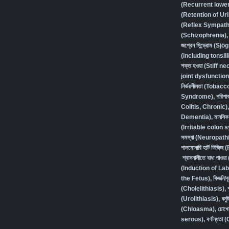
(Recurrent lower 
(Retention of Ur
(Reflex Sympath
(Schizophrenia),
জগ্রেন সিন্ড্রোম (
(including tonsilli
শক্ত হওয়া (Stiff ne
joint dysfunction
নির্ভরশীলতা (Toba
Syndrome)
,
পরিপা
Colitis, Chronic)
Dementia)
,
মানসি
(Irritable colon
সমস্যা (Neuropath
পালমোনারি হার্ট ডি
শ্বাসনালীতে বাধা প
(Induction of Lab
the Fetus)
,
কিডনি/
(Cholelithiasis)
,
(Urolithiasis)
,
ধন
(Chloasma)
,
চোখে
serous)
,
বর্ণান্ধত