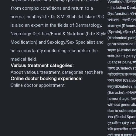
Vomiting)
,
ঘাড়ে ব
from complex conditions and return to a
– Including Den
Dysfunction
,
কাঁধ
normal, healthy life. Dr. S.M. Shahidul Islam PhD
অপারেশন – পরবর্তী ব
is also an expert in the fields of Dermatology,
বাতের ব্যথা (Rheum
(Sprain)
,
স্ট্রোক (
Neurology, Dietitian/Food & Nutrition (Life Style
(Abdominal pain) 
Modification) and Sexology/Sex Specialist and
gastrointestina
he is constantly conducting research in the
অভ্যাস (Alcohol 
যাওয়া (Bell’s palsy
medical field.
(Cancer pain)
,
কা
Various treatment categories:
প্রদাহ ((Cholecys
About various treatment categories text here
প্রতিযোগিতার চাপ স
Online doctor booking experience:
মাথার আঘাত (Crani
Online doctor appointment
বহুমূত্র(Diabetes
(Earache)
,
এপিডেম
hemorrhagic fev
without generali
due to subconjunc
হওয়া (Facial Spa
মূত্রনালী সংক্রান্
ফাইব্রোমায়ালজিয়া বা
পেটে ব্যথা বা বদহজ