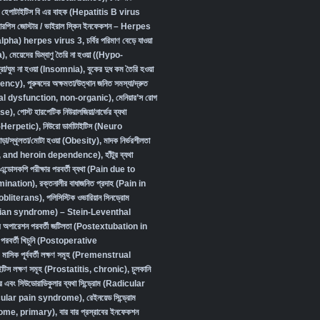
,
হেপাটাইটিস বি এর বাহক (Hepatitis B virus
ারপিস জোস্টার / ভাইরাল স্কিন ইনফেকশন – Herpes
lpha) herpes virus 3
,
চর্বির পরিমাণ বেড়ে যাওয়া
a)
,
মেয়েদের ডিম্বাণু তৈরি না হওয়া ((Hypo-
্রা/ঘুম না হওয়া (Insomnia)
,
বুকের দুধ কম তৈরি হওয়া
iency)
,
পুরুষদের অক্ষমতা/উত্থান জনিত সমস্যা/দ্রুত
xual dysfunction, non-organic
),
মেনিয়ার’স রোগ
se)
,
পোস্ট হারপেটিক নিউরালজিয়া/নার্ভের ব্যথা
-Herpetic)
,
নিউরো ডার্মাটাইটিস (Neuro
ড়া/স্থূলতা/মোটা হওয়া (Obesity)
,
মাদক নির্ভরশীলতা
, and heroin dependence)
,
হাঁটুর ব্যথা
এন্ডোসকপি পরীক্ষার পরবর্তী ব্যথা (Pain due to
ination)
,
রক্তনালীর বাধাজনিত প্রদাহ (Pain in
obliterans)
,
পলিসিস্টিক ওভারিয়ান সিনড্রোম
ian syndrome) – Stein-Leventhal
দের অপারেশন পরবর্তী জটিলতা (Postextubation in
পরবর্তী খিচুনি (Postoperative
,
মাসিক পূর্ববর্তী লক্ষণ সমূহ (Premenstrual
টাইটিস লক্ষণ সমূহ (Prostatitis, chronic)
,
চুলকানি
র এবং সিউডোরাডিকুলার ব্যথা সিন্ড্রোম (Radicular
ular pain syndrome)
,
রেইনয়েড সিন্ড্রোম
ome, primary)
,
বার বার প্রস্রাবের ইনফেকশন