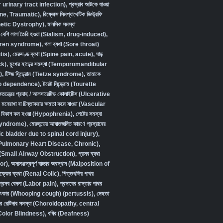
urinary tract infection)
,
প্রস্রাব আটকে যাওয়া
ine, Traumatic)
,
রিফ্লেক্স সিমপ্যাথেটিক ডিস্ট্রফি
etic Dystrophy)
,
মানসিক সমস্যা
বেশি লালা তৈরি হওয়া (Sialism, drug-induced)
,
Sjögren syndrome)
,
গলা ব্যথা (Sore throat)
tis)
,
মেরুদণ্ড ব্যথা (Spine pain, acute)
,
ঘাড়
ck)
,
মুখের হাড়ের সমস্যা (Temporomandibular
)
,
টিট্জ সিন্ড্রোম (Tietze syndrome)
,
তামাকে
cco dependence)
,
টরেট সিন্ড্রোম (Tourette
কতন্ত্রের প্রদাহ / আলসারেটিভ কোলাইটিস (Ulcerative
,
মনেরাখা বা চিন্তাকরার ক্ষমতা কমে যাওয়া (Vascular
ক বিকাশ কম হওয়া (Hypophrenia)
,
পেটের সমস্যা
 syndrome)
,
মেরুদন্ডের আঘাতজনিত কারণে প্রস্রাবের
ic bladder due to spinal cord injury)
,
জিজ (Pulmonary Heart Disease, Chronic)
,
াওয়া (Small Airway Obstruction)
,
প্রসব ব্যথা
or)
,
অসামঞ্জস্যপূর্ণ বাচ্চার অবস্থান (Malposition of
বৃক্কের ব্যথা (Renal Colic)
,
পিত্তথলির পাথর
প্রসব বেদনা (Labor pain)
,
প্রসাবের রাস্তায় পাথর
ুষ্টংকার (Whooping cough) (pertussis)
,
মেছতা
র রেটিনার সমস্যা (Choroidopathy, central
া (Color Blindness)
,
বধির (Deafness)