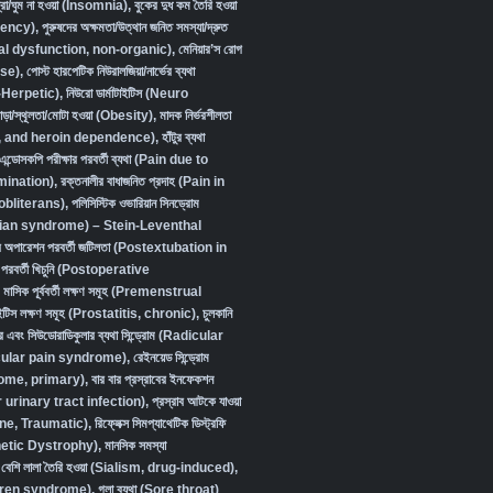
্রা/ঘুম না হওয়া (Insomnia)
,
বুকের দুধ কম তৈরি হওয়া
iency)
,
পুরুষদের অক্ষমতা/উত্থান জনিত সমস্যা/দ্রুত
xual dysfunction, non-organic
),
মেনিয়ার’স রোগ
se)
,
পোস্ট হারপেটিক নিউরালজিয়া/নার্ভের ব্যথা
-Herpetic)
,
নিউরো ডার্মাটাইটিস (Neuro
ড়া/স্থূলতা/মোটা হওয়া (Obesity)
,
মাদক নির্ভরশীলতা
, and heroin dependence)
,
হাঁটুর ব্যথা
এন্ডোসকপি পরীক্ষার পরবর্তী ব্যথা (Pain due to
ination)
,
রক্তনালীর বাধাজনিত প্রদাহ (Pain in
obliterans)
,
পলিসিস্টিক ওভারিয়ান সিনড্রোম
ian syndrome) – Stein-Leventhal
দের অপারেশন পরবর্তী জটিলতা (Postextubation in
পরবর্তী খিচুনি (Postoperative
,
মাসিক পূর্ববর্তী লক্ষণ সমূহ (Premenstrual
টাইটিস লক্ষণ সমূহ (Prostatitis, chronic)
,
চুলকানি
র এবং সিউডোরাডিকুলার ব্যথা সিন্ড্রোম (Radicular
ular pain syndrome)
,
রেইনয়েড সিন্ড্রোম
ome, primary)
,
বার বার প্রস্রাবের ইনফেকশন
urinary tract infection)
,
প্রস্রাব আটকে যাওয়া
ine, Traumatic)
,
রিফ্লেক্স সিমপ্যাথেটিক ডিস্ট্রফি
etic Dystrophy)
,
মানসিক সমস্যা
বেশি লালা তৈরি হওয়া (Sialism, drug-induced)
,
Sjögren syndrome)
,
গলা ব্যথা (Sore throat)