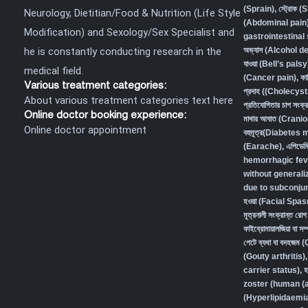
(Sprain)
,
স্ট্রোক (
Neurology, Dietitian/Food & Nutrition (Life Style
(Abdominal pain) 
Modification) and Sexology/Sex Specialist and
gastrointestina
he is constantly conducting research in the
অভ্যাস (Alcohol 
যাওয়া (Bell’s palsy
medical field.
(Cancer pain)
,
কা
Various treatment categories:
প্রদাহ ((Cholecys
About various treatment categories text here
প্রতিযোগিতার চাপ স
Online doctor booking experience:
মাথার আঘাত (Crani
Online doctor appointment
বহুমূত্র(Diabetes
(Earache)
,
এপিডেম
hemorrhagic fev
without generali
due to subconjunc
হওয়া (Facial Spa
মূত্রনালী সংক্রান্
ফাইব্রোমায়ালজিয়া বা
পেটে ব্যথা বা বদহজ
(Gouty arthritis)
carrier status)
,
হ
zoster (human (a
(Hyperlipidaemi