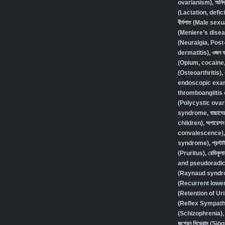
ovarianism)
,
অনিদ
(Lactation, defic
বীর্যপাত (Male se
(Meniere’s disea
(Neuralgia, Post
dermatitis)
,
ওজন বা
(Opium, cocaine
(Osteoarthritis)
,
endoscopic exam
thromboangiitis 
(Polycystic ovar
syndrome
,
বাচ্চা
children)
,
অপারেশন 
convalescence)
syndrome)
,
প্রস্
(Pruritus)
,
রেডিকুলা
and pseudoradic
(Raynaud syndr
(Recurrent lower 
(Retention of Ur
(Reflex Sympath
(Schizophrenia),
জগ্রেন সিন্ড্রোম (