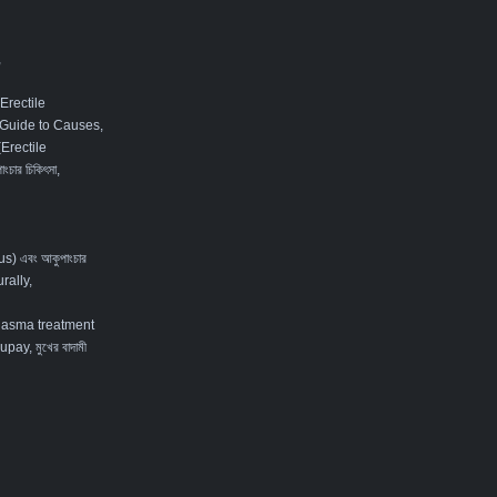
,
Erectile
 Guide to Causes,
 (Erectile
ংচার চিকিৎসা
,
tus) এবং আকুপাংচার
rally
,
lasma treatment
ay, মুখের বাদামী