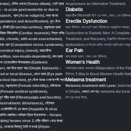
Stroke)
,
টেনিস এলবো (Tennis elbow)
,
পেটে ব্যথা
Acupressure an Alternative Treatment
,
Diabetic
– in acute gastroenteritis or due to
l spasm
,
ব্রন (Acne vulgaris)
,
মদ্য পানের
ডায়াবেটিক নিউরোপ্যাথি কি? এর লক্ষণ, কারণ, এবং চিকিৎসা
Erectile Dysfunction
dependence and detoxification)
,
মুখ বেঁকে
)
,
হাঁপানি (Bronchial asthma)
,
ক্যান্সারের ব্যথা
দ্রুত বীর্যপাত কেন হয়? দ্রুত বীর্যপাতের প্রাকৃতিক সমাধান
,
র্ডিয়াক নিউরোসিস (Cardiac neurosis)
,
পিত্ত থলির
Dysfunction in Diabetic Men: A Complete
titis, chronic, with acute exacerbation)
,
Treatment, and Recovery
,
ইরেক্টাইল ডিসফাংশন
ংক্রান্ত রোগ (Competition stress syndrome)
,
dysfunction) বা উত্থান জনিত সমস্যা প্রতিরোধে আকুপা
Ear Pain
ocerebral injury, closed)
,
ডায়াবেটিস/
 mellitus, non-insulin-dependent)
,
কান ব্যথা
কান ব্যথার কারণ, লক্ষণ এবং চিকিৎসা
,
Women’s Health
িক হেমোরেজিক ফিভার/জ্বর (Epidemic
er)
,
নাক দিয়ে রক্ত পড়া (Simple Epistaxis) –
গর্ভাবস্থায় বাচ্চার অবস্থান (Malposition of the Fe
zed or local disease
,
চোখে ব্যথা (Eye pain
চিকিৎসা
,
5 Way to Boost Women Health Natu
Melasma treatment
tival injection)
,
মুখ বেঁকে যাওয়া ও মাংসপেশী শক্ত
sm)
,
বন্ধ্যাত্বতা (Female infertility)
,
মহিলাদের
Melasma treatment with Laser
, best me
ত রোগ (Female urethral syndrome)
,
in Dhaka,
মেছতা কেন হয়
, melasma dur korar up
 সম্পূর্ণ শরীর ব্যথা (Fibromyalgia and fasciitis)
,
তিল দূর করার উপায়,
ম (Gastrokinetic disturbance)
,
গেঁটেবাত
,
হেপাটাইটিস বি এর বাহক (Hepatitis B virus
ারপিস জোস্টার / ভাইরাল স্কিন ইনফেকশন – Herpes
lpha) herpes virus 3
,
চর্বির পরিমাণ বেড়ে যাওয়া
a)
,
মেয়েদের ডিম্বাণু তৈরি না হওয়া ((Hypo-