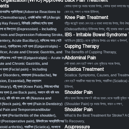
 Organization (WHO) Approved
Back Pain Treatment
ents
কোমর ব্যথা দূর করার ঘরোয়া উপায়
,
কোমর ব্যথা কমানোর দ্র
মোথেরাপির প্রতিক্রিয়া (Adverse Reactions to
কেন হয়, লক্ষণ ও সহজ চিকিৎসা
,
Knee Pain Treatment
 Chemotherapy),
এলার্জি জনিত সর্দি (Allergic
g Hay Fever),
বিলিয়ারি কোলিক/পেটের ব্যথা
হাঁটুর জয়েন্টে ব্যথা কেন হয় ও ব্যথা কমানোর উপায়
,
বিনা ঔষধ
াশা বা বিষণ্ণতা (Depression) – Including
(Osteoarthritis) চিকিৎসার উপায়
,
হাঁটু ব্যথার কারণ এব
IBS - Irritable Bowel Syndrome
osis and Depression Following Stroke
,
Desentery, Acute Bacillary),
মাসিকের সময় পেটে
আইবিএস (IBS) থেকে মুক্তির উপায় এর কারণ ও উপসর্গ
,
Cupping Therapy
hea)
,
গ্যাস্ট্রিকের পেটে ব্যথা (Epigastralgia) –
Ulcer, Acute and Chronic Gastritis, and
The Benefits of Cupping Therapy
,
Abdominal Pain
যাস্ট্রিকের পেটে ব্যথা (Epigastralgia) – Acute in
ute and Chronic Gastritis, and
পেট ব্যথা কেন হয়? লক্ষণ এবং মুক্তির সহজ উপায়
,
Sciatica Treatment
খে ব্যথা (Facial pain) – Including
r Disorders,
মাথাব্যথা (Headache)
,
উচ্চ
Sciatica: Symptoms, Causes, and Treatm
sion, Essential)
,
নিম্ন রক্তচাপ
কেন হয়? সায়াটিকা সারানোর উপায়
,
সায়াটিকা (Sciatica) 
rimary)
,
হাঁটু ব্যথা (Knee Pain)
,
লিউকোপেনিয়া
চিকিৎসা
,
Shoulder Pain
মর ব্যথা (Low Back pain)
,
সকালে বমি বমি ভাব
ss)
,
বমি বমি ভাব এবং বমি (Nausea and
কাঁধে ব্যথা কিসের লক্ষণ? কাঁধের ব্যথা থেকে স্থায়ী মুক্তি 
্যথা (Neck pain)
,
দাঁত ব্যথা (Pain in Dentistry)
(Shoulder Pain) দূর করার উপায়, কারন ও লক্ষণ
,
Shoulder Pain
tal Pain and Temporomandibular
ের ব্যথা (Periarthritis of the shoulder)
,
What Is the Best Treatment for Stroke? A
্যথা (Postoperative pain)
,
রিউমাটয়েড আর্থ্রাইটিসের/
To Recovery
,
Acupressure
atoid arthritis)
,
সায়াটিকা (Sciatica)
,
মচকানো