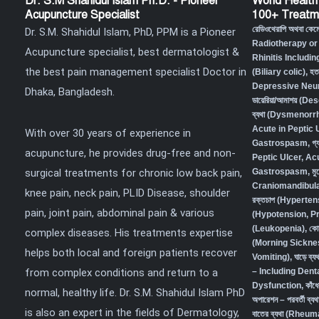
Dr. S.M Shahidul Islam Ph.D. - Pioneer
World Health
Acupuncture Specialist
100+ Treatm
রেডিওথেরাপি অথবা কে
Dr. S.M. Shahidul Islam, PhD, PPM is a Pioneer
Radiotherapy or
Acupuncture specialist, best dermatologist &
Rhinitis Includin
the best pain management specialist Doctor in
(Biliary colic),
হত
Depressive Neur
Dhaka, Bangladesh.
ডায়েরিয়া/আমাশয় (
ব্যথা (Dysmenorr
Acute in Peptic 
With over 30 years of experience in
Gastrospasm
,
গ্
acupuncture, he provides drug-free and non-
Peptic Ulcer, Ac
surgical treatments for chronic low back pain,
Gastrospasm,
মু
Craniomandibula
knee pain, neck pain, PLID Disease, shoulder
রক্তচাপ (Hyperten
pain, joint pain, abdominal pain & various
(Hypotension, P
(Leukopenia)
,
কো
complex diseases. His treatments expertise
(Morning Sickne
helps both local and foreign patients recover
Vomiting)
,
ঘাড়ে ব
from complex conditions and return to a
– Including Den
Dysfunction
,
কাঁধ
normal, healthy life. Dr. S.M. Shahidul Islam PhD
অপারেশন – পরবর্তী ব
is also an expert in the fields of Dermatology,
বাতের ব্যথা (Rheum