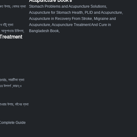
Acupuncture Book's
ুত উপায়
,
কোমর ব্যথা
Stomach Problems and Acupuncture Solutions
,
Acupuncture for Stomach Health
,
PLID and Acupuncture
,
Acupuncture in Recovery From Stroke
,
Migraine and
ে হাঁটু ব্যথা
Acupuncture
,
Acupuncture Treatment And Cure in
ং আকুপাংচার চিকিৎসা
,
Bangladesh Book
,
 Treatment
ents
,
সায়াটিকা ব্যথা
এর উপসর্গ ,কারন,ও
পাওয়ার উপায়
,
কাঁধের ব্যথা
 Complete Guide