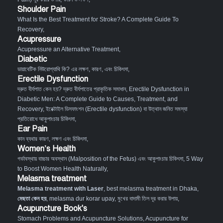
Shoulder Pain
What Is the Best Treatment for Stroke? A Complete Guide To
Recovery
,
Acupressure
Acupressure an Alternative Treatment
,
Diabetic
ডায়াবেটিক নিউরোপ্যাথি কি? এর লক্ষণ, কারণ, এবং চিকিৎসা
,
Erectile Dysfunction
দ্রুত বীর্যপাত কেন হয়? দ্রুত বীর্যপাতের প্রাকৃতিক সমাধান
,
Erectile Dysfunction in
Diabetic Men: A Complete Guide to Causes, Treatment, and
Recovery
,
ইরেক্টাইল ডিসফাংশন (Erectile dysfunction) বা উত্থান জনিত সমস্যা
প্রতিরোধে আকুপাংচার চিকিৎসা
,
Ear Pain
কান ব্যথার কারণ, লক্ষণ এবং চিকিৎসা
,
Women’s Health
গর্ভাবস্থায় বাচ্চার অবস্থান (Malposition of the Fetus) এবং আকুপাংচার চিকিৎসা
,
5 Way
to Boost Women Health Naturally
,
Melasma treatment
Melasma treatment with Laser
, best melasma treatment in Dhaka,
মেছতা কেন হয়
, melasma dur korar upay, মুখের বাদামী তিল দূর করার উপায়,
Acupuncture Book's
Stomach Problems and Acupuncture Solutions
,
Acupuncture for