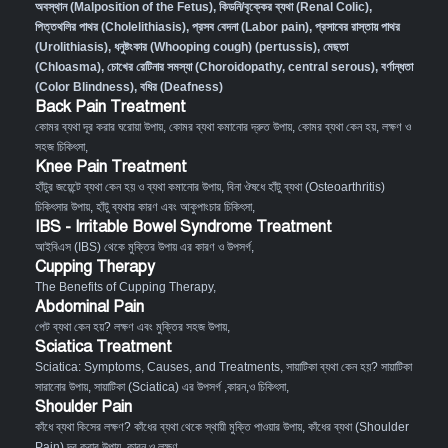
অবস্থান (Malposition of the Fetus)
,
কিডনি/বৃক্কের ব্যথা (Renal Colic)
,
পিত্তথলির পাথর (Cholelithiasis)
,
প্রসব বেদনা (Labor pain)
,
প্রসাবের রাস্তায় পাথর
(Urolithiasis)
,
ধনুষ্টংকার (Whooping cough) (pertussis)
,
মেছতা
(Chloasma)
,
চোখের রেটিনার সমস্যা (Choroidopathy, central serous)
,
বর্ণান্ধতা
(Color Blindness)
,
বধির (Deafness)
Back Pain Treatment
কোমর ব্যথা দূর করার ঘরোয়া উপায়
,
কোমর ব্যথা কমানোর দ্রুত উপায়
,
কোমর ব্যথা কেন হয়, লক্ষণ ও
সহজ চিকিৎসা
,
Knee Pain Treatment
হাঁটুর জয়েন্টে ব্যথা কেন হয় ও ব্যথা কমানোর উপায়
,
বিনা ঔষধে হাঁটু ব্যথা (Osteoarthritis)
চিকিৎসার উপায়
,
হাঁটু ব্যথার কারণ এবং আকুপাংচার চিকিৎসা
,
IBS - Irritable Bowel Syndrome Treatment
আইবিএস (IBS) থেকে মুক্তির উপায় এর কারণ ও উপসর্গ
,
Cupping Therapy
The Benefits of Cupping Therapy
,
Abdominal Pain
পেট ব্যথা কেন হয়? লক্ষণ এবং মুক্তির সহজ উপায়
,
Sciatica Treatment
Sciatica: Symptoms, Causes, and Treatments
,
সায়াটিকা ব্যথা কেন হয়? সায়াটিকা
সারানোর উপায়
,
সায়াটিকা (Sciatica) এর উপসর্গ ,কারন,ও চিকিৎসা
,
Shoulder Pain
কাঁধে ব্যথা কিসের লক্ষণ? কাঁধের ব্যথা থেকে স্থায়ী মুক্তি পাওয়ার উপায়
,
কাঁধের ব্যথা (Shoulder
Pain) দূর করার উপায়, কারন ও লক্ষণ
,