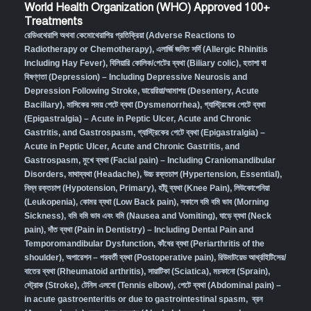
World Health Organization (WHO) Approved 100+
Treatments
রেডিওথেরাপি অথবা কেমোথেরাপির প্রতিক্রিয়া (Adverse Reactions to
Radiotherapy or Chemotherapy),
এলার্জি জনিত সর্দি (Allergic Rhinitis
Including Hay Fever),
বিলিয়ারি কোলিক/পেটের ব্যথা (Biliary colic),
হতাশা বা
বিষণ্ণতা (Depression) – Including Depressive Neurosis and
Depression Following Stroke
,
ডায়েরিয়া/আমাশয় (Desentery, Acute
Bacillary),
মাসিকের সময় পেটে ব্যথা (Dysmenorrhea)
,
গ্যাস্ট্রিকের পেটে ব্যথা
(Epigastralgia) – Acute in Peptic Ulcer, Acute and Chronic
Gastritis, and Gastrospasm
,
গ্যাস্ট্রিকের পেটে ব্যথা (Epigastralgia) –
Acute in Peptic Ulcer, Acute and Chronic Gastritis, and
Gastrospasm,
মুখে ব্যথা (Facial pain) – Including Craniomandibular
Disorders,
মাথাব্যথা (Headache)
,
উচ্চ রক্তচাপ (Hypertension, Essential)
,
নিম্ন রক্তচাপ (Hypotension, Primary)
,
হাঁটু ব্যথা (Knee Pain)
,
লিউকোপেনিয়া
(Leukopenia)
,
কোমর ব্যথা (Low Back pain)
,
সকালে বমি বমি ভাব (Morning
Sickness)
,
বমি বমি ভাব এবং বমি (Nausea and Vomiting)
,
ঘাড়ে ব্যথা (Neck
pain)
,
দাঁত ব্যথা (Pain in Dentistry) – Including Dental Pain and
Temporomandibular Dysfunction
,
কাঁধের ব্যথা (Periarthritis of the
shoulder)
,
অপারেশন – পরবর্তী ব্যথা (Postoperative pain)
,
রিউমাটয়েড আর্থ্রাইটিসের/
বাতের ব্যথা (Rheumatoid arthritis)
,
সায়াটিকা (Sciatica)
,
মচকানো (Sprain)
,
স্ট্রোক (Stroke)
,
টেনিস এলবো (Tennis elbow)
,
পেটে ব্যথা (Abdominal pain) –
in acute gastroenteritis or due to gastrointestinal spasm
,
ব্রন