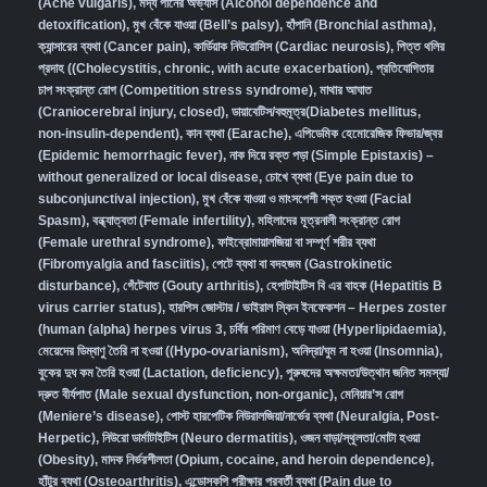
(Acne vulgaris)
,
মদ্য পানের অভ্যাস (Alcohol dependence and
detoxification)
,
মুখ বেঁকে যাওয়া (Bell’s palsy)
,
হাঁপানি (Bronchial asthma)
,
ক্যান্সারের ব্যথা (Cancer pain)
,
কার্ডিয়াক নিউরোসিস (Cardiac neurosis)
,
পিত্ত থলির
প্রদাহ ((Cholecystitis, chronic, with acute exacerbation)
,
প্রতিযোগিতার
চাপ সংক্রান্ত রোগ (Competition stress syndrome)
,
মাথার আঘাত
(Craniocerebral injury, closed)
,
ডায়াবেটিস/বহুমূত্র(Diabetes mellitus,
non-insulin-dependent)
,
কান ব্যথা (Earache)
,
এপিডেমিক হেমোরেজিক ফিভার/জ্বর
(Epidemic hemorrhagic fever)
,
নাক দিয়ে রক্ত পড়া (Simple Epistaxis) –
without generalized or local disease
,
চোখে ব্যথা (Eye pain due to
subconjunctival injection)
,
মুখ বেঁকে যাওয়া ও মাংসপেশী শক্ত হওয়া (Facial
Spasm)
,
বন্ধ্যাত্বতা (Female infertility)
,
মহিলাদের মূত্রনালী সংক্রান্ত রোগ
(Female urethral syndrome)
,
ফাইব্রোমায়ালজিয়া বা সম্পূর্ণ শরীর ব্যথা
(Fibromyalgia and fasciitis)
,
পেটে ব্যথা বা বদহজম (Gastrokinetic
disturbance)
,
গেঁটেবাত (Gouty arthritis)
,
হেপাটাইটিস বি এর বাহক (Hepatitis B
virus carrier status)
,
হারপিস জোস্টার / ভাইরাল স্কিন ইনফেকশন – Herpes zoster
(human (alpha) herpes virus 3
,
চর্বির পরিমাণ বেড়ে যাওয়া (Hyperlipidaemia)
,
মেয়েদের ডিম্বাণু তৈরি না হওয়া ((Hypo-ovarianism)
,
অনিদ্রা/ঘুম না হওয়া (Insomnia)
,
বুকের দুধ কম তৈরি হওয়া (Lactation, deficiency)
,
পুরুষদের অক্ষমতা/উত্থান জনিত সমস্যা/
দ্রুত বীর্যপাত (Male sexual dysfunction, non-organic
),
মেনিয়ার’স রোগ
(Meniere’s disease)
,
পোস্ট হারপেটিক নিউরালজিয়া/নার্ভের ব্যথা (Neuralgia, Post-
Herpetic)
,
নিউরো ডার্মাটাইটিস (Neuro dermatitis)
,
ওজন বাড়া/স্থূলতা/মোটা হওয়া
(Obesity)
,
মাদক নির্ভরশীলতা (Opium, cocaine, and heroin dependence)
,
হাঁটুর ব্যথা (Osteoarthritis)
,
এন্ডোসকপি পরীক্ষার পরবর্তী ব্যথা (Pain due to