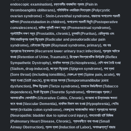
endoscopic examination)
,
রক্তনালীর বাধাজনিত প্রদাহ (Pain in
thromboangiitis obliterans)
,
পলিসিস্টিক ওভারিয়ান সিনড্রোম (Polycystic
ovarian syndrome) – Stein-Leventhal syndrome
,
বাচ্চাদের অপারেশন পরবর্তী
জটিলতা (Postextubation in children)
,
অপারেশন পরবর্তী খিচুনি (Postoperative
convalescence)
,
মাসিক পূর্ববর্তী লক্ষণ সমূহ (Premenstrual syndrome)
,
প্রস্টাইটিস লক্ষণ সমূহ (Prostatitis, chronic)
,
চুলকানি (Pruritus)
,
রেডিকুলার এবং
সিউডোরাডিকুলার ব্যথা সিন্ড্রোম (Radicular and pseudoradicular pain
syndrome)
,
রেইনয়েড সিন্ড্রোম (Raynaud syndrome, primary)
,
বার বার
প্রস্রাবের ইনফেকশন (Recurrent lower urinary tract infection)
,
প্রস্রাব আটকে
যাওয়া (Retention of Urine, Traumatic)
,
রিফ্লেক্স সিমপ্যাথেটিক ডিস্ট্রফি (Reflex
Sympathetic Dystrophy)
,
মানসিক সমস্যা (Schizophrenia),
বেশি লালা তৈরি হওয়া
(Sialism, drug-induced)
,
জগ্রেন সিন্ড্রোম (Sjögren syndrome)
,
গলা ব্যথা
(Sore throat) (including tonsillitis)
,
মেরুদণ্ড ব্যথা (Spine pain, acute)
,
ঘাড়
শক্ত হওয়া (Stiff neck)
,
মুখের হাড়ের সমস্যা (Temporomandibular joint
dysfunction)
,
টিট্জ সিন্ড্রোম (Tietze syndrome)
,
তামাকে নির্ভরশীলতা (Tobacco
dependence)
,
টরেট সিন্ড্রোম (Tourette Syndrome)
,
পরিপাকতন্ত্রের প্রদাহ /
আলসারেটিভ কোলাইটিস (Ulcerative Colitis, Chronic)
,
মনেরাখা বা চিন্তাকরার ক্ষমতা
কমে যাওয়া (Vascular Dementia)
,
মানসিক বিকাশ কম হওয়া (Hypophrenia)
,
পেটের
সমস্যা (Irritable colon syndrome)
,
মেরুদন্ডের আঘাতজনিত কারণে প্রস্রাবের সমস্যা
(Neuropathic bladder due to spinal cord injury)
,
পালমোনারি হার্ট ডিজিজ
(Pulmonary Heart Disease, Chronic)
,
শ্বাসনালীতে বাধা পাওয়া (Small
Airway Obstruction)
,
প্রসব ব্যথা (Induction of Labor)
,
অসামঞ্জস্যপূর্ণ বাচ্চার