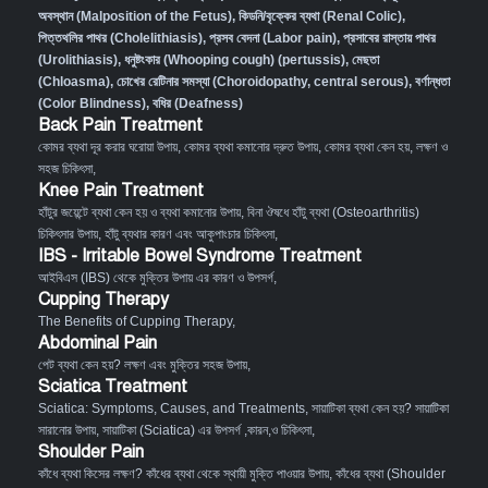
অবস্থান (Malposition of the Fetus)
,
কিডনি/বৃক্কের ব্যথা (Renal Colic)
,
পিত্তথলির পাথর (Cholelithiasis)
,
প্রসব বেদনা (Labor pain)
,
প্রসাবের রাস্তায় পাথর
(Urolithiasis)
,
ধনুষ্টংকার (Whooping cough) (pertussis)
,
মেছতা
(Chloasma)
,
চোখের রেটিনার সমস্যা (Choroidopathy, central serous)
,
বর্ণান্ধতা
(Color Blindness)
,
বধির (Deafness)
Back Pain Treatment
কোমর ব্যথা দূর করার ঘরোয়া উপায়
,
কোমর ব্যথা কমানোর দ্রুত উপায়
,
কোমর ব্যথা কেন হয়, লক্ষণ ও
সহজ চিকিৎসা
,
Knee Pain Treatment
হাঁটুর জয়েন্টে ব্যথা কেন হয় ও ব্যথা কমানোর উপায়
,
বিনা ঔষধে হাঁটু ব্যথা (Osteoarthritis)
চিকিৎসার উপায়
,
হাঁটু ব্যথার কারণ এবং আকুপাংচার চিকিৎসা
,
IBS - Irritable Bowel Syndrome Treatment
আইবিএস (IBS) থেকে মুক্তির উপায় এর কারণ ও উপসর্গ
,
Cupping Therapy
The Benefits of Cupping Therapy
,
Abdominal Pain
পেট ব্যথা কেন হয়? লক্ষণ এবং মুক্তির সহজ উপায়
,
Sciatica Treatment
Sciatica: Symptoms, Causes, and Treatments
,
সায়াটিকা ব্যথা কেন হয়? সায়াটিকা
সারানোর উপায়
,
সায়াটিকা (Sciatica) এর উপসর্গ ,কারন,ও চিকিৎসা
,
Shoulder Pain
কাঁধে ব্যথা কিসের লক্ষণ? কাঁধের ব্যথা থেকে স্থায়ী মুক্তি পাওয়ার উপায়
,
কাঁধের ব্যথা (Shoulder