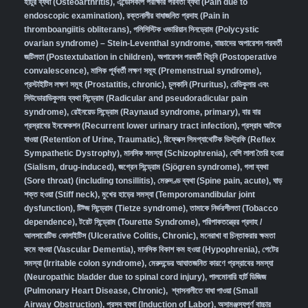
হাঁটুর ব্যথা (Osteoarthritis)
,
এন্ডোসকপি পরীক্ষার পরবর্তী ব্যথা (Pain due to
endoscopic examination)
,
রক্তনালীর বাধাজনিত প্রদাহ (Pain in
thromboangiitis obliterans)
,
পলিসিস্টিক ওভারিয়ান সিনড্রোম (Polycystic
ovarian syndrome) – Stein-Leventhal syndrome
,
বাচ্চাদের অপারেশন পরবর্তী
জটিলতা (Postextubation in children)
,
অপারেশন পরবর্তী খিচুনি (Postoperative
convalescence)
,
মাসিক পূর্ববর্তী লক্ষণ সমূহ (Premenstrual syndrome)
,
প্রস্টাইটিস লক্ষণ সমূহ (Prostatitis, chronic)
,
চুলকানি (Pruritus)
,
রেডিকুলার এবং
সিউডোরাডিকুলার ব্যথা সিন্ড্রোম (Radicular and pseudoradicular pain
syndrome)
,
রেইনয়েড সিন্ড্রোম (Raynaud syndrome, primary)
,
বার বার
প্রস্রাবের ইনফেকশন (Recurrent lower urinary tract infection)
,
প্রস্রাব আটকে
যাওয়া (Retention of Urine, Traumatic)
,
রিফ্লেক্স সিমপ্যাথেটিক ডিস্ট্রফি (Reflex
Sympathetic Dystrophy)
,
মানসিক সমস্যা (Schizophrenia),
বেশি লালা তৈরি হওয়া
(Sialism, drug-induced)
,
জগ্রেন সিন্ড্রোম (Sjögren syndrome)
,
গলা ব্যথা
(Sore throat) (including tonsillitis)
,
মেরুদণ্ড ব্যথা (Spine pain, acute)
,
ঘাড়
শক্ত হওয়া (Stiff neck)
,
মুখের হাড়ের সমস্যা (Temporomandibular joint
dysfunction)
,
টিট্জ সিন্ড্রোম (Tietze syndrome)
,
তামাকে নির্ভরশীলতা (Tobacco
dependence)
,
টরেট সিন্ড্রোম (Tourette Syndrome)
,
পরিপাকতন্ত্রের প্রদাহ /
আলসারেটিভ কোলাইটিস (Ulcerative Colitis, Chronic)
,
মনেরাখা বা চিন্তাকরার ক্ষমতা
কমে যাওয়া (Vascular Dementia)
,
মানসিক বিকাশ কম হওয়া (Hypophrenia)
,
পেটের
সমস্যা (Irritable colon syndrome)
,
মেরুদন্ডের আঘাতজনিত কারণে প্রস্রাবের সমস্যা
(Neuropathic bladder due to spinal cord injury)
,
পালমোনারি হার্ট ডিজিজ
(Pulmonary Heart Disease, Chronic)
,
শ্বাসনালীতে বাধা পাওয়া (Small
Airway Obstruction)
,
প্রসব ব্যথা (Induction of Labor)
,
অসামঞ্জস্যপূর্ণ বাচ্চার