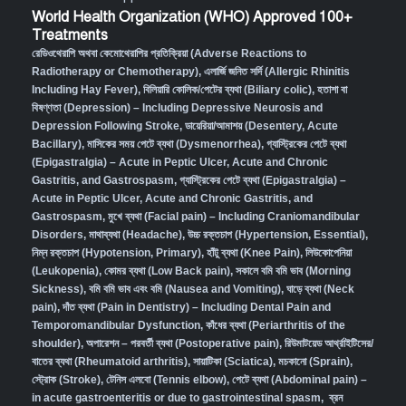
World Health Organization (WHO) Approved 100+
Treatments
রেডিওথেরাপি অথবা কেমোথেরাপির প্রতিক্রিয়া (Adverse Reactions to
Radiotherapy or Chemotherapy),
এলার্জি জনিত সর্দি (Allergic Rhinitis
Including Hay Fever),
বিলিয়ারি কোলিক/পেটের ব্যথা (Biliary colic),
হতাশা বা
বিষণ্ণতা (Depression) – Including Depressive Neurosis and
Depression Following Stroke
,
ডায়েরিয়া/আমাশয় (Desentery, Acute
Bacillary),
মাসিকের সময় পেটে ব্যথা (Dysmenorrhea)
,
গ্যাস্ট্রিকের পেটে ব্যথা
(Epigastralgia) – Acute in Peptic Ulcer, Acute and Chronic
Gastritis, and Gastrospasm
,
গ্যাস্ট্রিকের পেটে ব্যথা (Epigastralgia) –
Acute in Peptic Ulcer, Acute and Chronic Gastritis, and
Gastrospasm,
মুখে ব্যথা (Facial pain) – Including Craniomandibular
Disorders,
মাথাব্যথা (Headache)
,
উচ্চ রক্তচাপ (Hypertension, Essential)
,
নিম্ন রক্তচাপ (Hypotension, Primary)
,
হাঁটু ব্যথা (Knee Pain)
,
লিউকোপেনিয়া
(Leukopenia)
,
কোমর ব্যথা (Low Back pain)
,
সকালে বমি বমি ভাব (Morning
Sickness)
,
বমি বমি ভাব এবং বমি (Nausea and Vomiting)
,
ঘাড়ে ব্যথা (Neck
pain)
,
দাঁত ব্যথা (Pain in Dentistry) – Including Dental Pain and
Temporomandibular Dysfunction
,
কাঁধের ব্যথা (Periarthritis of the
shoulder)
,
অপারেশন – পরবর্তী ব্যথা (Postoperative pain)
,
রিউমাটয়েড আর্থ্রাইটিসের/
বাতের ব্যথা (Rheumatoid arthritis)
,
সায়াটিকা (Sciatica)
,
মচকানো (Sprain)
,
স্ট্রোক (Stroke)
,
টেনিস এলবো (Tennis elbow)
,
পেটে ব্যথা (Abdominal pain) –
in acute gastroenteritis or due to gastrointestinal spasm
,
ব্রন