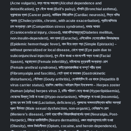
(Acne vulgaris)
,
মদ্য পানের অভ্যাস (Alcohol dependence and
detoxification)
,
মুখ বেঁকে যাওয়া (Bell’s palsy)
,
হাঁপানি (Bronchial asthma)
,
ক্যান্সারের ব্যথা (Cancer pain)
,
কার্ডিয়াক নিউরোসিস (Cardiac neurosis)
,
পিত্ত থলির
প্রদাহ ((Cholecystitis, chronic, with acute exacerbation)
,
প্রতিযোগিতার
চাপ সংক্রান্ত রোগ (Competition stress syndrome)
,
মাথার আঘাত
(Craniocerebral injury, closed)
,
ডায়াবেটিস/বহুমূত্র(Diabetes mellitus,
non-insulin-dependent)
,
কান ব্যথা (Earache)
,
এপিডেমিক হেমোরেজিক ফিভার/জ্বর
(Epidemic hemorrhagic fever)
,
নাক দিয়ে রক্ত পড়া (Simple Epistaxis) –
without generalized or local disease
,
চোখে ব্যথা (Eye pain due to
subconjunctival injection)
,
মুখ বেঁকে যাওয়া ও মাংসপেশী শক্ত হওয়া (Facial
Spasm)
,
বন্ধ্যাত্বতা (Female infertility)
,
মহিলাদের মূত্রনালী সংক্রান্ত রোগ
(Female urethral syndrome)
,
ফাইব্রোমায়ালজিয়া বা সম্পূর্ণ শরীর ব্যথা
(Fibromyalgia and fasciitis)
,
পেটে ব্যথা বা বদহজম (Gastrokinetic
disturbance)
,
গেঁটেবাত (Gouty arthritis)
,
হেপাটাইটিস বি এর বাহক (Hepatitis B
virus carrier status)
,
হারপিস জোস্টার / ভাইরাল স্কিন ইনফেকশন – Herpes zoster
(human (alpha) herpes virus 3
,
চর্বির পরিমাণ বেড়ে যাওয়া (Hyperlipidaemia)
,
মেয়েদের ডিম্বাণু তৈরি না হওয়া ((Hypo-ovarianism)
,
অনিদ্রা/ঘুম না হওয়া (Insomnia)
,
বুকের দুধ কম তৈরি হওয়া (Lactation, deficiency)
,
পুরুষদের অক্ষমতা/উত্থান জনিত সমস্যা/
দ্রুত বীর্যপাত (Male sexual dysfunction, non-organic
),
মেনিয়ার’স রোগ
(Meniere’s disease)
,
পোস্ট হারপেটিক নিউরালজিয়া/নার্ভের ব্যথা (Neuralgia, Post-
Herpetic)
,
নিউরো ডার্মাটাইটিস (Neuro dermatitis)
,
ওজন বাড়া/স্থূলতা/মোটা হওয়া
(Obesity)
,
মাদক নির্ভরশীলতা (Opium, cocaine, and heroin dependence)
,