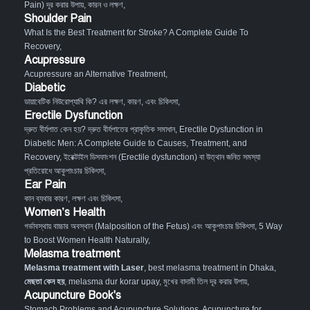
Pain) দূর করার উপায়, কারন ও লক্ষণ
,
Shoulder Pain
What Is the Best Treatment for Stroke? A Complete Guide To
Recovery
,
Acupressure
Acupressure an Alternative Treatment
,
Diabetic
ডায়াবেটিক নিউরোপ্যাথি কি? এর লক্ষণ, কারণ, এবং চিকিৎসা
,
Erectile Dysfunction
দ্রুত বীর্যপাত কেন হয়? দ্রুত বীর্যপাতের প্রাকৃতিক সমাধান
,
Erectile Dysfunction in
Diabetic Men: A Complete Guide to Causes, Treatment, and
Recovery
,
ইরেক্টাইল ডিসফাংশন (Erectile dysfunction) বা উত্থান জনিত সমস্যা
প্রতিরোধে আকুপাংচার চিকিৎসা
,
Ear Pain
কান ব্যথার কারণ, লক্ষণ এবং চিকিৎসা
,
Women’s Health
গর্ভাবস্থায় বাচ্চার অবস্থান (Malposition of the Fetus) এবং আকুপাংচার চিকিৎসা
,
5 Way
to Boost Women Health Naturally
,
Melasma treatment
Melasma treatment with Laser
, best melasma treatment in Dhaka,
মেছতা কেন হয়
, melasma dur korar upay, মুখের বাদামী তিল দূর করার উপায়,
Acupuncture Book's
Stomach Problems and Acupuncture Solutions
,
Acupuncture for