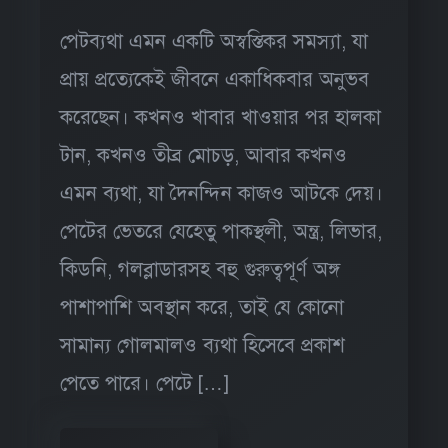
পেটব্যথা এমন একটি অস্বস্তিকর সমস্যা, যা
প্রায় প্রত্যেকেই জীবনে একাধিকবার অনুভব
করেছেন। কখনও খাবার খাওয়ার পর হালকা
টান, কখনও তীব্র মোচড়, আবার কখনও
এমন ব্যথা, যা দৈনন্দিন কাজও আটকে দেয়।
পেটের ভেতরে যেহেতু পাকস্থলী, অন্ত্র, লিভার,
কিডনি, গলব্লাডারসহ বহু গুরুত্বপূর্ণ অঙ্গ
পাশাপাশি অবস্থান করে, তাই যে কোনো
সামান্য গোলমালও ব্যথা হিসেবে প্রকাশ
পেতে পারে। পেটে […]