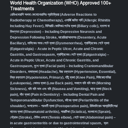
World Health Organization (WHO) Approved 100+
Treatments
রেডিওথেরাপি অথবা কেমোথেরাপির প্রতিক্রিয়া (Adverse Reactions to
Radiotherapy or Chemotherapy),
এলার্জি জনিত সর্দি (Allergic Rhinitis
Including Hay Fever),
বিলিয়ারি কোলিক/পেটের ব্যথা (Biliary colic),
হতাশা বা
বিষণ্ণতা (Depression) – Including Depressive Neurosis and
Depression Following Stroke
,
ডায়েরিয়া/আমাশয় (Desentery, Acute
Bacillary),
মাসিকের সময় পেটে ব্যথা (Dysmenorrhea)
,
গ্যাস্ট্রিকের পেটে ব্যথা
(Epigastralgia) – Acute in Peptic Ulcer, Acute and Chronic
Gastritis, and Gastrospasm
,
গ্যাস্ট্রিকের পেটে ব্যথা (Epigastralgia) –
Acute in Peptic Ulcer, Acute and Chronic Gastritis, and
Gastrospasm,
মুখে ব্যথা (Facial pain) – Including Craniomandibular
Disorders,
মাথাব্যথা (Headache)
,
উচ্চ রক্তচাপ (Hypertension, Essential)
,
নিম্ন রক্তচাপ (Hypotension, Primary)
,
হাঁটু ব্যথা (Knee Pain)
,
লিউকোপেনিয়া
(Leukopenia)
,
কোমর ব্যথা (Low Back pain)
,
সকালে বমি বমি ভাব (Morning
Sickness)
,
বমি বমি ভাব এবং বমি (Nausea and Vomiting)
,
ঘাড়ে ব্যথা (Neck
pain)
,
দাঁত ব্যথা (Pain in Dentistry) – Including Dental Pain and
Temporomandibular Dysfunction
,
কাঁধের ব্যথা (Periarthritis of the
shoulder)
,
অপারেশন – পরবর্তী ব্যথা (Postoperative pain)
,
রিউমাটয়েড আর্থ্রাইটিসের/
বাতের ব্যথা (Rheumatoid arthritis)
,
সায়াটিকা (Sciatica)
,
মচকানো (Sprain)
,
স্ট্রোক (Stroke)
,
টেনিস এলবো (Tennis elbow)
,
পেটে ব্যথা (Abdominal pain) –
in acute gastroenteritis or due to gastrointestinal spasm
,
ব্রন