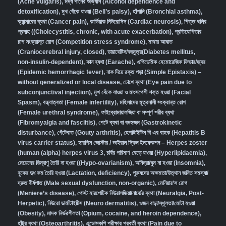
(Acne vulgaris)
,
মদ্য পানের অভ্যাস (Alcohol dependence and
detoxification)
,
মুখ বেঁকে যাওয়া (Bell’s palsy)
,
হাঁপানি (Bronchial asthma)
,
ক্যান্সারের ব্যথা (Cancer pain)
,
কার্ডিয়াক নিউরোসিস (Cardiac neurosis)
,
পিত্ত থলির
প্রদাহ ((Cholecystitis, chronic, with acute exacerbation)
,
প্রতিযোগিতার
চাপ সংক্রান্ত রোগ (Competition stress syndrome)
,
মাথার আঘাত
(Craniocerebral injury, closed)
,
ডায়াবেটিস/বহুমূত্র(Diabetes mellitus,
non-insulin-dependent)
,
কান ব্যথা (Earache)
,
এপিডেমিক হেমোরেজিক ফিভার/জ্বর
(Epidemic hemorrhagic fever)
,
নাক দিয়ে রক্ত পড়া (Simple Epistaxis) –
without generalized or local disease
,
চোখে ব্যথা (Eye pain due to
subconjunctival injection)
,
মুখ বেঁকে যাওয়া ও মাংসপেশী শক্ত হওয়া (Facial
Spasm)
,
বন্ধ্যাত্বতা (Female infertility)
,
মহিলাদের মূত্রনালী সংক্রান্ত রোগ
(Female urethral syndrome)
,
ফাইব্রোমায়ালজিয়া বা সম্পূর্ণ শরীর ব্যথা
(Fibromyalgia and fasciitis)
,
পেটে ব্যথা বা বদহজম (Gastrokinetic
disturbance)
,
গেঁটেবাত (Gouty arthritis)
,
হেপাটাইটিস বি এর বাহক (Hepatitis B
virus carrier status)
,
হারপিস জোস্টার / ভাইরাল স্কিন ইনফেকশন – Herpes zoster
(human (alpha) herpes virus 3
,
চর্বির পরিমাণ বেড়ে যাওয়া (Hyperlipidaemia)
,
মেয়েদের ডিম্বাণু তৈরি না হওয়া ((Hypo-ovarianism)
,
অনিদ্রা/ঘুম না হওয়া (Insomnia)
,
বুকের দুধ কম তৈরি হওয়া (Lactation, deficiency)
,
পুরুষদের অক্ষমতা/উত্থান জনিত সমস্যা/
দ্রুত বীর্যপাত (Male sexual dysfunction, non-organic
),
মেনিয়ার’স রোগ
(Meniere’s disease)
,
পোস্ট হারপেটিক নিউরালজিয়া/নার্ভের ব্যথা (Neuralgia, Post-
Herpetic)
,
নিউরো ডার্মাটাইটিস (Neuro dermatitis)
,
ওজন বাড়া/স্থূলতা/মোটা হওয়া
(Obesity)
,
মাদক নির্ভরশীলতা (Opium, cocaine, and heroin dependence)
,
হাঁটুর ব্যথা (Osteoarthritis)
,
এন্ডোসকপি পরীক্ষার পরবর্তী ব্যথা (Pain due to