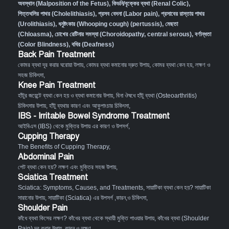
অবস্থান (Malposition of the Fetus)
,
কিডনি/বৃক্কের ব্যথা (Renal Colic)
,
পিত্তথলির পাথর (Cholelithiasis)
,
প্রসব বেদনা (Labor pain)
,
প্রসাবের রাস্তায় পাথর
(Urolithiasis)
,
ধনুষ্টংকার (Whooping cough) (pertussis)
,
মেছতা
(Chloasma)
,
চোখের রেটিনার সমস্যা (Choroidopathy, central serous)
,
বর্ণান্ধতা
(Color Blindness)
,
বধির (Deafness)
Back Pain Treatment
কোমর ব্যথা দূর করার ঘরোয়া উপায়
,
কোমর ব্যথা কমানোর দ্রুত উপায়
,
কোমর ব্যথা কেন হয়, লক্ষণ ও
সহজ চিকিৎসা
,
Knee Pain Treatment
হাঁটুর জয়েন্টে ব্যথা কেন হয় ও ব্যথা কমানোর উপায়
,
বিনা ঔষধে হাঁটু ব্যথা (Osteoarthritis)
চিকিৎসার উপায়
,
হাঁটু ব্যথার কারণ এবং আকুপাংচার চিকিৎসা
,
IBS - Irritable Bowel Syndrome Treatment
আইবিএস (IBS) থেকে মুক্তির উপায় এর কারণ ও উপসর্গ
,
Cupping Therapy
The Benefits of Cupping Therapy
,
Abdominal Pain
পেট ব্যথা কেন হয়? লক্ষণ এবং মুক্তির সহজ উপায়
,
Sciatica Treatment
Sciatica: Symptoms, Causes, and Treatments
,
সায়াটিকা ব্যথা কেন হয়? সায়াটিকা
সারানোর উপায়
,
সায়াটিকা (Sciatica) এর উপসর্গ ,কারন,ও চিকিৎসা
,
Shoulder Pain
কাঁধে ব্যথা কিসের লক্ষণ? কাঁধের ব্যথা থেকে স্থায়ী মুক্তি পাওয়ার উপায়
,
কাঁধের ব্যথা (Shoulder
Pain) দূর করার উপায়, কারন ও লক্ষণ
,