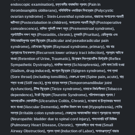
endoscopic examination)
,
রক্তনালীর বাধাজনিত প্রদাহ (Pain in
thromboangiitis obliterans)
,
পলিসিস্টিক ওভারিয়ান সিনড্রোম (Polycystic
ovarian syndrome) – Stein-Leventhal syndrome
,
বাচ্চাদের অপারেশন পরবর্তী
জটিলতা (Postextubation in children)
,
অপারেশন পরবর্তী খিচুনি (Postoperative
convalescence)
,
মাসিক পূর্ববর্তী লক্ষণ সমূহ (Premenstrual syndrome)
,
প্রস্টাইটিস লক্ষণ সমূহ (Prostatitis, chronic)
,
চুলকানি (Pruritus)
,
রেডিকুলার এবং
সিউডোরাডিকুলার ব্যথা সিন্ড্রোম (Radicular and pseudoradicular pain
syndrome)
,
রেইনয়েড সিন্ড্রোম (Raynaud syndrome, primary)
,
বার বার
প্রস্রাবের ইনফেকশন (Recurrent lower urinary tract infection)
,
প্রস্রাব আটকে
যাওয়া (Retention of Urine, Traumatic)
,
রিফ্লেক্স সিমপ্যাথেটিক ডিস্ট্রফি (Reflex
Sympathetic Dystrophy)
,
মানসিক সমস্যা (Schizophrenia),
বেশি লালা তৈরি হওয়া
(Sialism, drug-induced)
,
জগ্রেন সিন্ড্রোম (Sjögren syndrome)
,
গলা ব্যথা
(Sore throat) (including tonsillitis)
,
মেরুদণ্ড ব্যথা (Spine pain, acute)
,
ঘাড়
শক্ত হওয়া (Stiff neck)
,
মুখের হাড়ের সমস্যা (Temporomandibular joint
dysfunction)
,
টিট্জ সিন্ড্রোম (Tietze syndrome)
,
তামাকে নির্ভরশীলতা (Tobacco
dependence)
,
টরেট সিন্ড্রোম (Tourette Syndrome)
,
পরিপাকতন্ত্রের প্রদাহ /
আলসারেটিভ কোলাইটিস (Ulcerative Colitis, Chronic)
,
মনেরাখা বা চিন্তাকরার ক্ষমতা
কমে যাওয়া (Vascular Dementia)
,
মানসিক বিকাশ কম হওয়া (Hypophrenia)
,
পেটের
সমস্যা (Irritable colon syndrome)
,
মেরুদন্ডের আঘাতজনিত কারণে প্রস্রাবের সমস্যা
(Neuropathic bladder due to spinal cord injury)
,
পালমোনারি হার্ট ডিজিজ
(Pulmonary Heart Disease, Chronic)
,
শ্বাসনালীতে বাধা পাওয়া (Small
Airway Obstruction)
,
প্রসব ব্যথা (Induction of Labor)
,
অসামঞ্জস্যপূর্ণ বাচ্চার