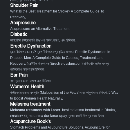
Shoulder Pain
What Is the Best Treatment for Stroke? A Complete Guide To
Recovery
,
Acupressure
Acupressure an Alternative Treatment
,
Diabetic
ডায়াবেটিক নিউরোপ্যাথি কি? এর লক্ষণ, কারণ, এবং চিকিৎসা
,
Erectile Dysfunction
দ্রুত বীর্যপাত কেন হয়? দ্রুত বীর্যপাতের প্রাকৃতিক সমাধান
,
Erectile Dysfunction in
Diabetic Men: A Complete Guide to Causes, Treatment, and
Recovery
,
ইরেক্টাইল ডিসফাংশন (Erectile dysfunction) বা উত্থান জনিত সমস্যা
প্রতিরোধে আকুপাংচার চিকিৎসা
,
Ear Pain
কান ব্যথার কারণ, লক্ষণ এবং চিকিৎসা
,
Women’s Health
গর্ভাবস্থায় বাচ্চার অবস্থান (Malposition of the Fetus) এবং আকুপাংচার চিকিৎসা
,
5 Way
to Boost Women Health Naturally
,
Melasma treatment
Melasma treatment with Laser
, best melasma treatment in Dhaka,
মেছতা কেন হয়
, melasma dur korar upay, মুখের বাদামী তিল দূর করার উপায়,
Acupuncture Book's
Stomach Problems and Acupuncture Solutions
,
Acupuncture for