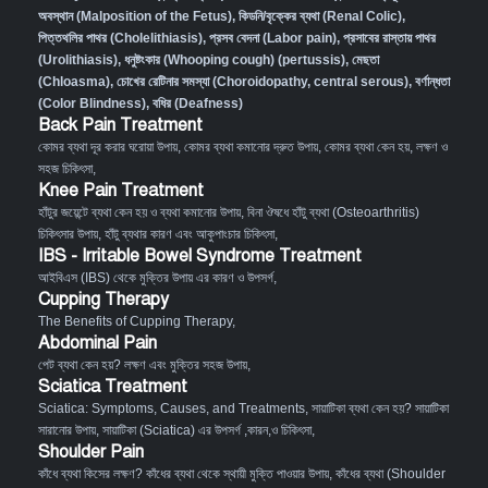
অবস্থান (Malposition of the Fetus)
,
কিডনি/বৃক্কের ব্যথা (Renal Colic)
,
পিত্তথলির পাথর (Cholelithiasis)
,
প্রসব বেদনা (Labor pain)
,
প্রসাবের রাস্তায় পাথর
(Urolithiasis)
,
ধনুষ্টংকার (Whooping cough) (pertussis)
,
মেছতা
(Chloasma)
,
চোখের রেটিনার সমস্যা (Choroidopathy, central serous)
,
বর্ণান্ধতা
(Color Blindness)
,
বধির (Deafness)
Back Pain Treatment
কোমর ব্যথা দূর করার ঘরোয়া উপায়
,
কোমর ব্যথা কমানোর দ্রুত উপায়
,
কোমর ব্যথা কেন হয়, লক্ষণ ও
সহজ চিকিৎসা
,
Knee Pain Treatment
হাঁটুর জয়েন্টে ব্যথা কেন হয় ও ব্যথা কমানোর উপায়
,
বিনা ঔষধে হাঁটু ব্যথা (Osteoarthritis)
চিকিৎসার উপায়
,
হাঁটু ব্যথার কারণ এবং আকুপাংচার চিকিৎসা
,
IBS - Irritable Bowel Syndrome Treatment
আইবিএস (IBS) থেকে মুক্তির উপায় এর কারণ ও উপসর্গ
,
Cupping Therapy
The Benefits of Cupping Therapy
,
Abdominal Pain
পেট ব্যথা কেন হয়? লক্ষণ এবং মুক্তির সহজ উপায়
,
Sciatica Treatment
Sciatica: Symptoms, Causes, and Treatments
,
সায়াটিকা ব্যথা কেন হয়? সায়াটিকা
সারানোর উপায়
,
সায়াটিকা (Sciatica) এর উপসর্গ ,কারন,ও চিকিৎসা
,
Shoulder Pain
কাঁধে ব্যথা কিসের লক্ষণ? কাঁধের ব্যথা থেকে স্থায়ী মুক্তি পাওয়ার উপায়
,
কাঁধের ব্যথা (Shoulder