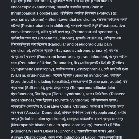
হাঁটুর ব্যথা (Osteoarthritis)
,
এন্ডোসকপি পরীক্ষার পরবর্তী ব্যথা (Pain due to
endoscopic examination)
,
রক্তনালীর বাধাজনিত প্রদাহ (Pain in
thromboangiitis obliterans)
,
পলিসিস্টিক ওভারিয়ান সিনড্রোম (Polycystic
ovarian syndrome) – Stein-Leventhal syndrome
,
বাচ্চাদের অপারেশন পরবর্তী
জটিলতা (Postextubation in children)
,
অপারেশন পরবর্তী খিচুনি (Postoperative
convalescence)
,
মাসিক পূর্ববর্তী লক্ষণ সমূহ (Premenstrual syndrome)
,
প্রস্টাইটিস লক্ষণ সমূহ (Prostatitis, chronic)
,
চুলকানি (Pruritus)
,
রেডিকুলার এবং
সিউডোরাডিকুলার ব্যথা সিন্ড্রোম (Radicular and pseudoradicular pain
syndrome)
,
রেইনয়েড সিন্ড্রোম (Raynaud syndrome, primary)
,
বার বার
প্রস্রাবের ইনফেকশন (Recurrent lower urinary tract infection)
,
প্রস্রাব আটকে
যাওয়া (Retention of Urine, Traumatic)
,
রিফ্লেক্স সিমপ্যাথেটিক ডিস্ট্রফি (Reflex
Sympathetic Dystrophy)
,
মানসিক সমস্যা (Schizophrenia),
বেশি লালা তৈরি হওয়া
(Sialism, drug-induced)
,
জগ্রেন সিন্ড্রোম (Sjögren syndrome)
,
গলা ব্যথা
(Sore throat) (including tonsillitis)
,
মেরুদণ্ড ব্যথা (Spine pain, acute)
,
ঘাড়
শক্ত হওয়া (Stiff neck)
,
মুখের হাড়ের সমস্যা (Temporomandibular joint
dysfunction)
,
টিট্জ সিন্ড্রোম (Tietze syndrome)
,
তামাকে নির্ভরশীলতা (Tobacco
dependence)
,
টরেট সিন্ড্রোম (Tourette Syndrome)
,
পরিপাকতন্ত্রের প্রদাহ /
আলসারেটিভ কোলাইটিস (Ulcerative Colitis, Chronic)
,
মনেরাখা বা চিন্তাকরার ক্ষমতা
কমে যাওয়া (Vascular Dementia)
,
মানসিক বিকাশ কম হওয়া (Hypophrenia)
,
পেটের
সমস্যা (Irritable colon syndrome)
,
মেরুদন্ডের আঘাতজনিত কারণে প্রস্রাবের সমস্যা
(Neuropathic bladder due to spinal cord injury)
,
পালমোনারি হার্ট ডিজিজ
(Pulmonary Heart Disease, Chronic)
,
শ্বাসনালীতে বাধা পাওয়া (Small
Airway Obstruction)
,
প্রসব ব্যথা (Induction of Labor)
,
অসামঞ্জস্যপূর্ণ বাচ্চার