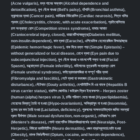
(Acne vulgaris)
,
মদ্য পানের অভ্যাস (Alcohol dependence and
detoxification)
,
মুখ বেঁকে যাওয়া (Bell’s palsy)
,
হাঁপানি (Bronchial asthma)
,
ক্যান্সারের ব্যথা (Cancer pain)
,
কার্ডিয়াক নিউরোসিস (Cardiac neurosis)
,
পিত্ত থলির
প্রদাহ ((Cholecystitis, chronic, with acute exacerbation)
,
প্রতিযোগিতার
চাপ সংক্রান্ত রোগ (Competition stress syndrome)
,
মাথার আঘাত
(Craniocerebral injury, closed)
,
ডায়াবেটিস/বহুমূত্র(Diabetes mellitus,
non-insulin-dependent)
,
কান ব্যথা (Earache)
,
এপিডেমিক হেমোরেজিক ফিভার/জ্বর
(Epidemic hemorrhagic fever)
,
নাক দিয়ে রক্ত পড়া (Simple Epistaxis) –
without generalized or local disease
,
চোখে ব্যথা (Eye pain due to
subconjunctival injection)
,
মুখ বেঁকে যাওয়া ও মাংসপেশী শক্ত হওয়া (Facial
Spasm)
,
বন্ধ্যাত্বতা (Female infertility)
,
মহিলাদের মূত্রনালী সংক্রান্ত রোগ
(Female urethral syndrome)
,
ফাইব্রোমায়ালজিয়া বা সম্পূর্ণ শরীর ব্যথা
(Fibromyalgia and fasciitis)
,
পেটে ব্যথা বা বদহজম (Gastrokinetic
disturbance)
,
গেঁটেবাত (Gouty arthritis)
,
হেপাটাইটিস বি এর বাহক (Hepatitis B
virus carrier status)
,
হারপিস জোস্টার / ভাইরাল স্কিন ইনফেকশন – Herpes zoster
(human (alpha) herpes virus 3
,
চর্বির পরিমাণ বেড়ে যাওয়া (Hyperlipidaemia)
,
মেয়েদের ডিম্বাণু তৈরি না হওয়া ((Hypo-ovarianism)
,
অনিদ্রা/ঘুম না হওয়া (Insomnia)
,
বুকের দুধ কম তৈরি হওয়া (Lactation, deficiency)
,
পুরুষদের অক্ষমতা/উত্থান জনিত সমস্যা/
দ্রুত বীর্যপাত (Male sexual dysfunction, non-organic
),
মেনিয়ার’স রোগ
(Meniere’s disease)
,
পোস্ট হারপেটিক নিউরালজিয়া/নার্ভের ব্যথা (Neuralgia, Post-
Herpetic)
,
নিউরো ডার্মাটাইটিস (Neuro dermatitis)
,
ওজন বাড়া/স্থূলতা/মোটা হওয়া
(Obesity)
,
মাদক নির্ভরশীলতা (Opium, cocaine, and heroin dependence)
,