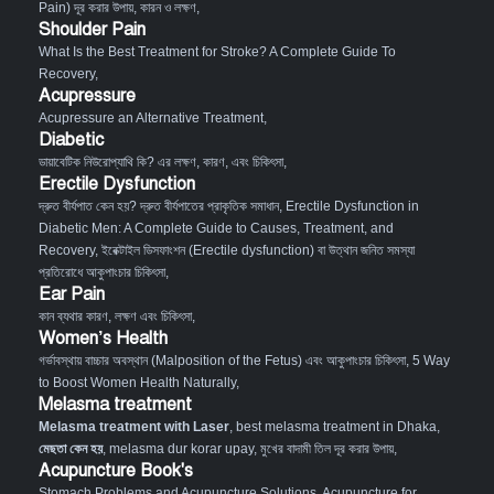
Pain) দূর করার উপায়, কারন ও লক্ষণ
,
Shoulder Pain
What Is the Best Treatment for Stroke? A Complete Guide To
Recovery
,
Acupressure
Acupressure an Alternative Treatment
,
Diabetic
ডায়াবেটিক নিউরোপ্যাথি কি? এর লক্ষণ, কারণ, এবং চিকিৎসা
,
Erectile Dysfunction
দ্রুত বীর্যপাত কেন হয়? দ্রুত বীর্যপাতের প্রাকৃতিক সমাধান
,
Erectile Dysfunction in
Diabetic Men: A Complete Guide to Causes, Treatment, and
Recovery
,
ইরেক্টাইল ডিসফাংশন (Erectile dysfunction) বা উত্থান জনিত সমস্যা
প্রতিরোধে আকুপাংচার চিকিৎসা
,
Ear Pain
কান ব্যথার কারণ, লক্ষণ এবং চিকিৎসা
,
Women’s Health
গর্ভাবস্থায় বাচ্চার অবস্থান (Malposition of the Fetus) এবং আকুপাংচার চিকিৎসা
,
5 Way
to Boost Women Health Naturally
,
Melasma treatment
Melasma treatment with Laser
, best melasma treatment in Dhaka,
মেছতা কেন হয়
, melasma dur korar upay, মুখের বাদামী তিল দূর করার উপায়,
Acupuncture Book's
Stomach Problems and Acupuncture Solutions
,
Acupuncture for