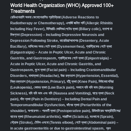
World Health Organization (WHO) Approved 100+
Treatments
রেডিওথেরাপি অথবা কেমোথেরাপির প্রতিক্রিয়া (Adverse Reactions to
Radiotherapy or Chemotherapy),
এলার্জি জনিত সর্দি (Allergic Rhinitis
Including Hay Fever),
বিলিয়ারি কোলিক/পেটের ব্যথা (Biliary colic),
হতাশা বা
বিষণ্ণতা (Depression) – Including Depressive Neurosis and
Depression Following Stroke
,
ডায়েরিয়া/আমাশয় (Desentery, Acute
Bacillary),
মাসিকের সময় পেটে ব্যথা (Dysmenorrhea)
,
গ্যাস্ট্রিকের পেটে ব্যথা
(Epigastralgia) – Acute in Peptic Ulcer, Acute and Chronic
Gastritis, and Gastrospasm
,
গ্যাস্ট্রিকের পেটে ব্যথা (Epigastralgia) –
Acute in Peptic Ulcer, Acute and Chronic Gastritis, and
Gastrospasm,
মুখে ব্যথা (Facial pain) – Including Craniomandibular
Disorders,
মাথাব্যথা (Headache)
,
উচ্চ রক্তচাপ (Hypertension, Essential)
,
নিম্ন রক্তচাপ (Hypotension, Primary)
,
হাঁটু ব্যথা (Knee Pain)
,
লিউকোপেনিয়া
(Leukopenia)
,
কোমর ব্যথা (Low Back pain)
,
সকালে বমি বমি ভাব (Morning
Sickness)
,
বমি বমি ভাব এবং বমি (Nausea and Vomiting)
,
ঘাড়ে ব্যথা (Neck
pain)
,
দাঁত ব্যথা (Pain in Dentistry) – Including Dental Pain and
Temporomandibular Dysfunction
,
কাঁধের ব্যথা (Periarthritis of the
shoulder)
,
অপারেশন – পরবর্তী ব্যথা (Postoperative pain)
,
রিউমাটয়েড আর্থ্রাইটিসের/
বাতের ব্যথা (Rheumatoid arthritis)
,
সায়াটিকা (Sciatica)
,
মচকানো (Sprain)
,
স্ট্রোক (Stroke)
,
টেনিস এলবো (Tennis elbow)
,
পেটে ব্যথা (Abdominal pain) –
in acute gastroenteritis or due to gastrointestinal spasm
,
ব্রন