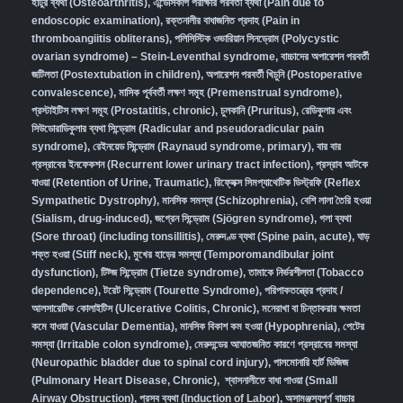
হাঁটুর ব্যথা (Osteoarthritis)
,
এন্ডোসকপি পরীক্ষার পরবর্তী ব্যথা (Pain due to
endoscopic examination)
,
রক্তনালীর বাধাজনিত প্রদাহ (Pain in
thromboangiitis obliterans)
,
পলিসিস্টিক ওভারিয়ান সিনড্রোম (Polycystic
ovarian syndrome) – Stein-Leventhal syndrome
,
বাচ্চাদের অপারেশন পরবর্তী
জটিলতা (Postextubation in children)
,
অপারেশন পরবর্তী খিচুনি (Postoperative
convalescence)
,
মাসিক পূর্ববর্তী লক্ষণ সমূহ (Premenstrual syndrome)
,
প্রস্টাইটিস লক্ষণ সমূহ (Prostatitis, chronic)
,
চুলকানি (Pruritus)
,
রেডিকুলার এবং
সিউডোরাডিকুলার ব্যথা সিন্ড্রোম (Radicular and pseudoradicular pain
syndrome)
,
রেইনয়েড সিন্ড্রোম (Raynaud syndrome, primary)
,
বার বার
প্রস্রাবের ইনফেকশন (Recurrent lower urinary tract infection)
,
প্রস্রাব আটকে
যাওয়া (Retention of Urine, Traumatic)
,
রিফ্লেক্স সিমপ্যাথেটিক ডিস্ট্রফি (Reflex
Sympathetic Dystrophy)
,
মানসিক সমস্যা (Schizophrenia),
বেশি লালা তৈরি হওয়া
(Sialism, drug-induced)
,
জগ্রেন সিন্ড্রোম (Sjögren syndrome)
,
গলা ব্যথা
(Sore throat) (including tonsillitis)
,
মেরুদণ্ড ব্যথা (Spine pain, acute)
,
ঘাড়
শক্ত হওয়া (Stiff neck)
,
মুখের হাড়ের সমস্যা (Temporomandibular joint
dysfunction)
,
টিট্জ সিন্ড্রোম (Tietze syndrome)
,
তামাকে নির্ভরশীলতা (Tobacco
dependence)
,
টরেট সিন্ড্রোম (Tourette Syndrome)
,
পরিপাকতন্ত্রের প্রদাহ /
আলসারেটিভ কোলাইটিস (Ulcerative Colitis, Chronic)
,
মনেরাখা বা চিন্তাকরার ক্ষমতা
কমে যাওয়া (Vascular Dementia)
,
মানসিক বিকাশ কম হওয়া (Hypophrenia)
,
পেটের
সমস্যা (Irritable colon syndrome)
,
মেরুদন্ডের আঘাতজনিত কারণে প্রস্রাবের সমস্যা
(Neuropathic bladder due to spinal cord injury)
,
পালমোনারি হার্ট ডিজিজ
(Pulmonary Heart Disease, Chronic)
,
শ্বাসনালীতে বাধা পাওয়া (Small
Airway Obstruction)
,
প্রসব ব্যথা (Induction of Labor)
,
অসামঞ্জস্যপূর্ণ বাচ্চার