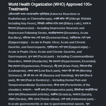
World Health Organization (WHO) Approved 100+
Treatments
রেডিওথেরাপি অথবা কেমোথেরাপির প্রতিক্রিয়া (Adverse Reactions to
Radiotherapy or Chemotherapy),
এলার্জি জনিত সর্দি (Allergic Rhinitis
Including Hay Fever),
বিলিয়ারি কোলিক/পেটের ব্যথা (Biliary colic),
হতাশা বা
বিষণ্ণতা (Depression) – Including Depressive Neurosis and
Depression Following Stroke
,
ডায়েরিয়া/আমাশয় (Desentery, Acute
Bacillary),
মাসিকের সময় পেটে ব্যথা (Dysmenorrhea)
,
গ্যাস্ট্রিকের পেটে ব্যথা
(Epigastralgia) – Acute in Peptic Ulcer, Acute and Chronic
Gastritis, and Gastrospasm
,
গ্যাস্ট্রিকের পেটে ব্যথা (Epigastralgia) –
Acute in Peptic Ulcer, Acute and Chronic Gastritis, and
Gastrospasm,
মুখে ব্যথা (Facial pain) – Including Craniomandibular
Disorders,
মাথাব্যথা (Headache)
,
উচ্চ রক্তচাপ (Hypertension, Essential)
,
নিম্ন রক্তচাপ (Hypotension, Primary)
,
হাঁটু ব্যথা (Knee Pain)
,
লিউকোপেনিয়া
(Leukopenia)
,
কোমর ব্যথা (Low Back pain)
,
সকালে বমি বমি ভাব (Morning
Sickness)
,
বমি বমি ভাব এবং বমি (Nausea and Vomiting)
,
ঘাড়ে ব্যথা (Neck
pain)
,
দাঁত ব্যথা (Pain in Dentistry) – Including Dental Pain and
Temporomandibular Dysfunction
,
কাঁধের ব্যথা (Periarthritis of the
shoulder)
,
অপারেশন – পরবর্তী ব্যথা (Postoperative pain)
,
রিউমাটয়েড আর্থ্রাইটিসের/
বাতের ব্যথা (Rheumatoid arthritis)
,
সায়াটিকা (Sciatica)
,
মচকানো (Sprain)
,
স্ট্রোক (Stroke)
,
টেনিস এলবো (Tennis elbow)
,
পেটে ব্যথা (Abdominal pain) –
in acute gastroenteritis or due to gastrointestinal spasm
,
ব্রন