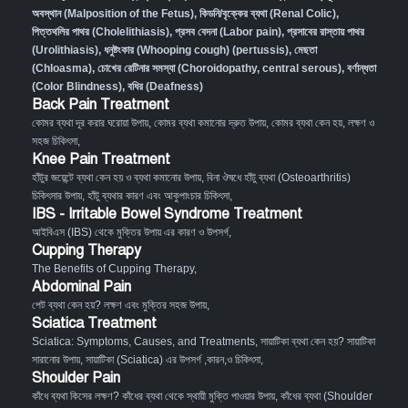
অবস্থান (Malposition of the Fetus)
,
কিডনি/বৃক্কের ব্যথা (Renal Colic)
,
পিত্তথলির পাথর (Cholelithiasis)
,
প্রসব বেদনা (Labor pain)
,
প্রসাবের রাস্তায় পাথর
(Urolithiasis)
,
ধনুষ্টংকার (Whooping cough) (pertussis)
,
মেছতা
(Chloasma)
,
চোখের রেটিনার সমস্যা (Choroidopathy, central serous)
,
বর্ণান্ধতা
(Color Blindness)
,
বধির (Deafness)
Back Pain Treatment
কোমর ব্যথা দূর করার ঘরোয়া উপায়
,
কোমর ব্যথা কমানোর দ্রুত উপায়
,
কোমর ব্যথা কেন হয়, লক্ষণ ও
সহজ চিকিৎসা
,
Knee Pain Treatment
হাঁটুর জয়েন্টে ব্যথা কেন হয় ও ব্যথা কমানোর উপায়
,
বিনা ঔষধে হাঁটু ব্যথা (Osteoarthritis)
চিকিৎসার উপায়
,
হাঁটু ব্যথার কারণ এবং আকুপাংচার চিকিৎসা
,
IBS - Irritable Bowel Syndrome Treatment
আইবিএস (IBS) থেকে মুক্তির উপায় এর কারণ ও উপসর্গ
,
Cupping Therapy
The Benefits of Cupping Therapy
,
Abdominal Pain
পেট ব্যথা কেন হয়? লক্ষণ এবং মুক্তির সহজ উপায়
,
Sciatica Treatment
Sciatica: Symptoms, Causes, and Treatments
,
সায়াটিকা ব্যথা কেন হয়? সায়াটিকা
সারানোর উপায়
,
সায়াটিকা (Sciatica) এর উপসর্গ ,কারন,ও চিকিৎসা
,
Shoulder Pain
কাঁধে ব্যথা কিসের লক্ষণ? কাঁধের ব্যথা থেকে স্থায়ী মুক্তি পাওয়ার উপায়
,
কাঁধের ব্যথা (Shoulder