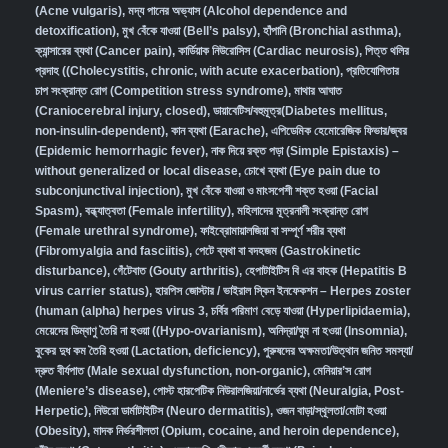
(Acne vulgaris)
,
মদ্য পানের অভ্যাস (Alcohol dependence and
detoxification)
,
মুখ বেঁকে যাওয়া (Bell’s palsy)
,
হাঁপানি (Bronchial asthma)
,
ক্যান্সারের ব্যথা (Cancer pain)
,
কার্ডিয়াক নিউরোসিস (Cardiac neurosis)
,
পিত্ত থলির
প্রদাহ ((Cholecystitis, chronic, with acute exacerbation)
,
প্রতিযোগিতার
চাপ সংক্রান্ত রোগ (Competition stress syndrome)
,
মাথার আঘাত
(Craniocerebral injury, closed)
,
ডায়াবেটিস/বহুমূত্র(Diabetes mellitus,
non-insulin-dependent)
,
কান ব্যথা (Earache)
,
এপিডেমিক হেমোরেজিক ফিভার/জ্বর
(Epidemic hemorrhagic fever)
,
নাক দিয়ে রক্ত পড়া (Simple Epistaxis) –
without generalized or local disease
,
চোখে ব্যথা (Eye pain due to
subconjunctival injection)
,
মুখ বেঁকে যাওয়া ও মাংসপেশী শক্ত হওয়া (Facial
Spasm)
,
বন্ধ্যাত্বতা (Female infertility)
,
মহিলাদের মূত্রনালী সংক্রান্ত রোগ
(Female urethral syndrome)
,
ফাইব্রোমায়ালজিয়া বা সম্পূর্ণ শরীর ব্যথা
(Fibromyalgia and fasciitis)
,
পেটে ব্যথা বা বদহজম (Gastrokinetic
disturbance)
,
গেঁটেবাত (Gouty arthritis)
,
হেপাটাইটিস বি এর বাহক (Hepatitis B
virus carrier status)
,
হারপিস জোস্টার / ভাইরাল স্কিন ইনফেকশন – Herpes zoster
(human (alpha) herpes virus 3
,
চর্বির পরিমাণ বেড়ে যাওয়া (Hyperlipidaemia)
,
মেয়েদের ডিম্বাণু তৈরি না হওয়া ((Hypo-ovarianism)
,
অনিদ্রা/ঘুম না হওয়া (Insomnia)
,
বুকের দুধ কম তৈরি হওয়া (Lactation, deficiency)
,
পুরুষদের অক্ষমতা/উত্থান জনিত সমস্যা/
দ্রুত বীর্যপাত (Male sexual dysfunction, non-organic
),
মেনিয়ার’স রোগ
(Meniere’s disease)
,
পোস্ট হারপেটিক নিউরালজিয়া/নার্ভের ব্যথা (Neuralgia, Post-
Herpetic)
,
নিউরো ডার্মাটাইটিস (Neuro dermatitis)
,
ওজন বাড়া/স্থূলতা/মোটা হওয়া
(Obesity)
,
মাদক নির্ভরশীলতা (Opium, cocaine, and heroin dependence)
,