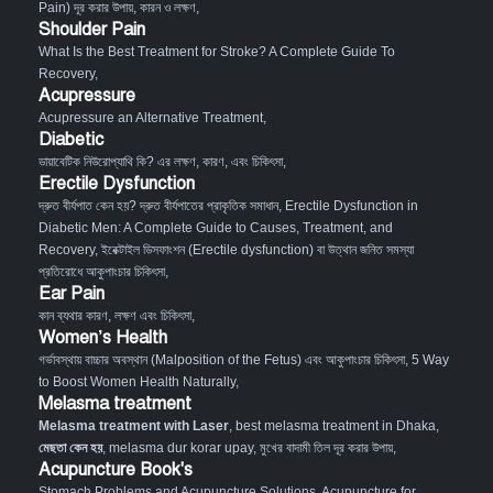
Pain) দূর করার উপায়, কারন ও লক্ষণ
,
Shoulder Pain
What Is the Best Treatment for Stroke? A Complete Guide To
Recovery
,
Acupressure
Acupressure an Alternative Treatment
,
Diabetic
ডায়াবেটিক নিউরোপ্যাথি কি? এর লক্ষণ, কারণ, এবং চিকিৎসা
,
Erectile Dysfunction
দ্রুত বীর্যপাত কেন হয়? দ্রুত বীর্যপাতের প্রাকৃতিক সমাধান
,
Erectile Dysfunction in
Diabetic Men: A Complete Guide to Causes, Treatment, and
Recovery
,
ইরেক্টাইল ডিসফাংশন (Erectile dysfunction) বা উত্থান জনিত সমস্যা
প্রতিরোধে আকুপাংচার চিকিৎসা
,
Ear Pain
কান ব্যথার কারণ, লক্ষণ এবং চিকিৎসা
,
Women’s Health
গর্ভাবস্থায় বাচ্চার অবস্থান (Malposition of the Fetus) এবং আকুপাংচার চিকিৎসা
,
5 Way
to Boost Women Health Naturally
,
Melasma treatment
Melasma treatment with Laser
, best melasma treatment in Dhaka,
মেছতা কেন হয়
, melasma dur korar upay, মুখের বাদামী তিল দূর করার উপায়,
Acupuncture Book's
Stomach Problems and Acupuncture Solutions
,
Acupuncture for