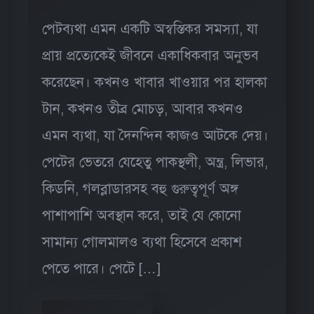
পেটব্যথা এমন একটি অস্বস্তিকর সমস্যা, যা
প্রায় প্রত্যেকেই জীবনে একাধিকবার অনুভব
করেছেন। কখনও খাবার খাওয়ার পর হালকা
টান, কখনও তীব্র মোচড়, আবার কখনও
এমন ব্যথা, যা দৈনন্দিন কাজও আটকে দেয়।
পেটের ভেতরে যেহেতু পাকস্থলী, অন্ত্র, লিভার,
কিডনি, গলব্লাডারসহ বহু গুরুত্বপূর্ণ অঙ্গ
পাশাপাশি অবস্থান করে, তাই যে কোনো
সামান্য গোলমালও ব্যথা হিসেবে প্রকাশ
পেতে পারে। পেটে […]