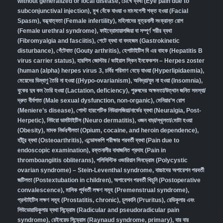
without generalized or local disease
,
চোখে ব্যথা (Eye pain due to
subconjunctival injection)
,
মুখ বেঁকে যাওয়া ও মাংসপেশী শক্ত হওয়া (Facial
Spasm)
,
বন্ধ্যাত্বতা (Female infertility)
,
মহিলাদের মূত্রনালী সংক্রান্ত রোগ
(Female urethral syndrome)
,
ফাইব্রোমায়ালজিয়া বা সম্পূর্ণ শরীর ব্যথা
(Fibromyalgia and fasciitis)
,
পেটে ব্যথা বা বদহজম (Gastrokinetic
disturbance)
,
গেঁটেবাত (Gouty arthritis)
,
হেপাটাইটিস বি এর বাহক (Hepatitis B
virus carrier status)
,
হারপিস জোস্টার / ভাইরাল স্কিন ইনফেকশন – Herpes zoster
(human (alpha) herpes virus 3
,
চর্বির পরিমাণ বেড়ে যাওয়া (Hyperlipidaemia)
,
মেয়েদের ডিম্বাণু তৈরি না হওয়া ((Hypo-ovarianism)
,
অনিদ্রা/ঘুম না হওয়া (Insomnia)
,
বুকের দুধ কম তৈরি হওয়া (Lactation, deficiency)
,
পুরুষদের অক্ষমতা/উত্থান জনিত সমস্যা/
দ্রুত বীর্যপাত (Male sexual dysfunction, non-organic
),
মেনিয়ার’স রোগ
(Meniere’s disease)
,
পোস্ট হারপেটিক নিউরালজিয়া/নার্ভের ব্যথা (Neuralgia, Post-
Herpetic)
,
নিউরো ডার্মাটাইটিস (Neuro dermatitis)
,
ওজন বাড়া/স্থূলতা/মোটা হওয়া
(Obesity)
,
মাদক নির্ভরশীলতা (Opium, cocaine, and heroin dependence)
,
হাঁটুর ব্যথা (Osteoarthritis)
,
এন্ডোসকপি পরীক্ষার পরবর্তী ব্যথা (Pain due to
endoscopic examination)
,
রক্তনালীর বাধাজনিত প্রদাহ (Pain in
thromboangiitis obliterans)
,
পলিসিস্টিক ওভারিয়ান সিনড্রোম (Polycystic
ovarian syndrome) – Stein-Leventhal syndrome
,
বাচ্চাদের অপারেশন পরবর্তী
জটিলতা (Postextubation in children)
,
অপারেশন পরবর্তী খিচুনি (Postoperative
convalescence)
,
মাসিক পূর্ববর্তী লক্ষণ সমূহ (Premenstrual syndrome)
,
প্রস্টাইটিস লক্ষণ সমূহ (Prostatitis, chronic)
,
চুলকানি (Pruritus)
,
রেডিকুলার এবং
সিউডোরাডিকুলার ব্যথা সিন্ড্রোম (Radicular and pseudoradicular pain
syndrome)
,
রেইনয়েড সিন্ড্রোম (Raynaud syndrome, primary)
,
বার বার