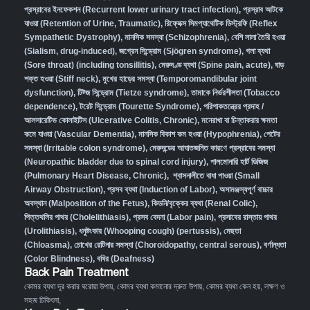
প্রস্রাবের ইনফেকশন (Recurrent lower urinary tract infection)
,
প্রস্রাব আটকে
যাওয়া (Retention of Urine, Traumatic)
,
রিফ্লেক্স সিমপ্যাথেটিক ডিস্ট্রফি (Reflex
Sympathetic Dystrophy)
,
মানসিক সমস্যা (Schizophrenia),
বেশি লালা তৈরি হওয়া
(Sialism, drug-induced)
,
জগ্রেন সিন্ড্রোম (Sjögren syndrome)
,
গলা ব্যথা
(Sore throat) (including tonsillitis)
,
মেরুদণ্ড ব্যথা (Spine pain, acute)
,
ঘাড়
শক্ত হওয়া (Stiff neck)
,
মুখের হাড়ের সমস্যা (Temporomandibular joint
dysfunction)
,
টিট্জ সিন্ড্রোম (Tietze syndrome)
,
তামাকে নির্ভরশীলতা (Tobacco
dependence)
,
টরেট সিন্ড্রোম (Tourette Syndrome)
,
পরিপাকতন্ত্রের প্রদাহ /
আলসারেটিভ কোলাইটিস (Ulcerative Colitis, Chronic)
,
মনেরাখা বা চিন্তাকরার ক্ষমতা
কমে যাওয়া (Vascular Dementia)
,
মানসিক বিকাশ কম হওয়া (Hypophrenia)
,
পেটের
সমস্যা (Irritable colon syndrome)
,
মেরুদন্ডের আঘাতজনিত কারণে প্রস্রাবের সমস্যা
(Neuropathic bladder due to spinal cord injury)
,
পালমোনারি হার্ট ডিজিজ
(Pulmonary Heart Disease, Chronic)
,
শ্বাসনালীতে বাধা পাওয়া (Small
Airway Obstruction)
,
প্রসব ব্যথা (Induction of Labor)
,
অসামঞ্জস্যপূর্ণ বাচ্চার
অবস্থান (Malposition of the Fetus)
,
কিডনি/বৃক্কের ব্যথা (Renal Colic)
,
পিত্তথলির পাথর (Cholelithiasis)
,
প্রসব বেদনা (Labor pain)
,
প্রসাবের রাস্তায় পাথর
(Urolithiasis)
,
ধনুষ্টংকার (Whooping cough) (pertussis)
,
মেছতা
(Chloasma)
,
চোখের রেটিনার সমস্যা (Choroidopathy, central serous)
,
বর্ণান্ধতা
(Color Blindness)
,
বধির (Deafness)
Back Pain Treatment
কোমর ব্যথা দূর করার ঘরোয়া উপায়
,
কোমর ব্যথা কমানোর দ্রুত উপায়
,
কোমর ব্যথা কেন হয়, লক্ষণ ও
সহজ চিকিৎসা
,