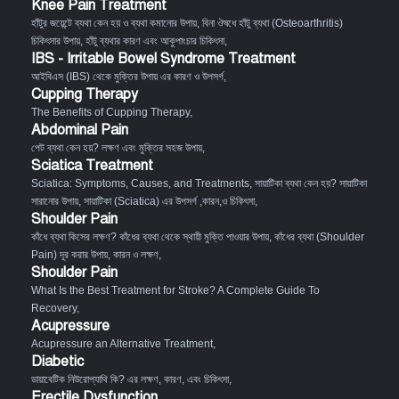
Knee Pain Treatment
হাঁটুর জয়েন্টে ব্যথা কেন হয় ও ব্যথা কমানোর উপায়
,
বিনা ঔষধে হাঁটু ব্যথা (Osteoarthritis)
চিকিৎসার উপায়
,
হাঁটু ব্যথার কারণ এবং আকুপাংচার চিকিৎসা
,
IBS - Irritable Bowel Syndrome Treatment
আইবিএস (IBS) থেকে মুক্তির উপায় এর কারণ ও উপসর্গ
,
Cupping Therapy
The Benefits of Cupping Therapy
,
Abdominal Pain
পেট ব্যথা কেন হয়? লক্ষণ এবং মুক্তির সহজ উপায়
,
Sciatica Treatment
Sciatica: Symptoms, Causes, and Treatments
,
সায়াটিকা ব্যথা কেন হয়? সায়াটিকা
সারানোর উপায়
,
সায়াটিকা (Sciatica) এর উপসর্গ ,কারন,ও চিকিৎসা
,
Shoulder Pain
কাঁধে ব্যথা কিসের লক্ষণ? কাঁধের ব্যথা থেকে স্থায়ী মুক্তি পাওয়ার উপায়
,
কাঁধের ব্যথা (Shoulder
Pain) দূর করার উপায়, কারন ও লক্ষণ
,
Shoulder Pain
What Is the Best Treatment for Stroke? A Complete Guide To
Recovery
,
Acupressure
Acupressure an Alternative Treatment
,
Diabetic
ডায়াবেটিক নিউরোপ্যাথি কি? এর লক্ষণ, কারণ, এবং চিকিৎসা
,
Erectile Dysfunction