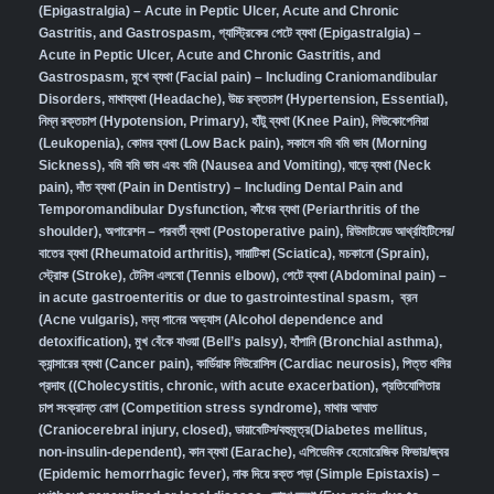
(Epigastralgia) – Acute in Peptic Ulcer, Acute and Chronic
Gastritis, and Gastrospasm
,
গ্যাস্ট্রিকের পেটে ব্যথা (Epigastralgia) –
Acute in Peptic Ulcer, Acute and Chronic Gastritis, and
Gastrospasm,
মুখে ব্যথা (Facial pain) – Including Craniomandibular
Disorders,
মাথাব্যথা (Headache)
,
উচ্চ রক্তচাপ (Hypertension, Essential)
,
নিম্ন রক্তচাপ (Hypotension, Primary)
,
হাঁটু ব্যথা (Knee Pain)
,
লিউকোপেনিয়া
(Leukopenia)
,
কোমর ব্যথা (Low Back pain)
,
সকালে বমি বমি ভাব (Morning
Sickness)
,
বমি বমি ভাব এবং বমি (Nausea and Vomiting)
,
ঘাড়ে ব্যথা (Neck
pain)
,
দাঁত ব্যথা (Pain in Dentistry) – Including Dental Pain and
Temporomandibular Dysfunction
,
কাঁধের ব্যথা (Periarthritis of the
shoulder)
,
অপারেশন – পরবর্তী ব্যথা (Postoperative pain)
,
রিউমাটয়েড আর্থ্রাইটিসের/
বাতের ব্যথা (Rheumatoid arthritis)
,
সায়াটিকা (Sciatica)
,
মচকানো (Sprain)
,
স্ট্রোক (Stroke)
,
টেনিস এলবো (Tennis elbow)
,
পেটে ব্যথা (Abdominal pain) –
in acute gastroenteritis or due to gastrointestinal spasm
,
ব্রন
(Acne vulgaris)
,
মদ্য পানের অভ্যাস (Alcohol dependence and
detoxification)
,
মুখ বেঁকে যাওয়া (Bell’s palsy)
,
হাঁপানি (Bronchial asthma)
,
ক্যান্সারের ব্যথা (Cancer pain)
,
কার্ডিয়াক নিউরোসিস (Cardiac neurosis)
,
পিত্ত থলির
প্রদাহ ((Cholecystitis, chronic, with acute exacerbation)
,
প্রতিযোগিতার
চাপ সংক্রান্ত রোগ (Competition stress syndrome)
,
মাথার আঘাত
(Craniocerebral injury, closed)
,
ডায়াবেটিস/বহুমূত্র(Diabetes mellitus,
non-insulin-dependent)
,
কান ব্যথা (Earache)
,
এপিডেমিক হেমোরেজিক ফিভার/জ্বর
(Epidemic hemorrhagic fever)
,
নাক দিয়ে রক্ত পড়া (Simple Epistaxis) –