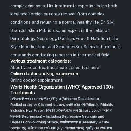
complex diseases. His treatments expertise helps both
local and foreign patients recover from complex
conditions and return to a normal, healthy life. Dr. S.M.
Shahidul Islam PhD is also an expert in the fields of
Dermatology, Neurology, Dietitian/Food & Nutrition (Life
Style Modification) and Sexology/Sex Specialist and he is
constantly conducting research in the medical field.
Various treatment categories:
About various treatment categories text here
Online doctor booking experience:
Online doctor appointment
World Health Organization (WHO) Approved 100+
Treatments
রেডিওথেরাপি অথবা কেমোথেরাপির প্রতিক্রিয়া (Adverse Reactions to
Radiotherapy or Chemotherapy),
এলার্জি জনিত সর্দি (Allergic Rhinitis
Including Hay Fever),
বিলিয়ারি কোলিক/পেটের ব্যথা (Biliary colic),
হতাশা বা
বিষণ্ণতা (Depression) – Including Depressive Neurosis and
Depression Following Stroke
,
ডায়েরিয়া/আমাশয় (Desentery, Acute
Bacillary),
মাসিকের সময় পেটে ব্যথা (Dysmenorrhea)
,
গ্যাস্ট্রিকের পেটে ব্যথা