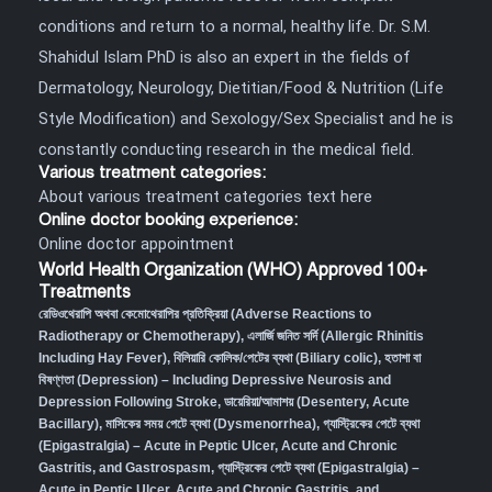
conditions and return to a normal, healthy life. Dr. S.M.
Shahidul Islam PhD is also an expert in the fields of
Dermatology, Neurology, Dietitian/Food & Nutrition (Life
Style Modification) and Sexology/Sex Specialist and he is
constantly conducting research in the medical field.
Various treatment categories:
About various treatment categories text here
Online doctor booking experience:
Online doctor appointment
World Health Organization (WHO) Approved 100+
Treatments
রেডিওথেরাপি অথবা কেমোথেরাপির প্রতিক্রিয়া (Adverse Reactions to
Radiotherapy or Chemotherapy),
এলার্জি জনিত সর্দি (Allergic Rhinitis
Including Hay Fever),
বিলিয়ারি কোলিক/পেটের ব্যথা (Biliary colic),
হতাশা বা
বিষণ্ণতা (Depression) – Including Depressive Neurosis and
Depression Following Stroke
,
ডায়েরিয়া/আমাশয় (Desentery, Acute
Bacillary),
মাসিকের সময় পেটে ব্যথা (Dysmenorrhea)
,
গ্যাস্ট্রিকের পেটে ব্যথা
(Epigastralgia) – Acute in Peptic Ulcer, Acute and Chronic
Gastritis, and Gastrospasm
,
গ্যাস্ট্রিকের পেটে ব্যথা (Epigastralgia) –
Acute in Peptic Ulcer, Acute and Chronic Gastritis, and