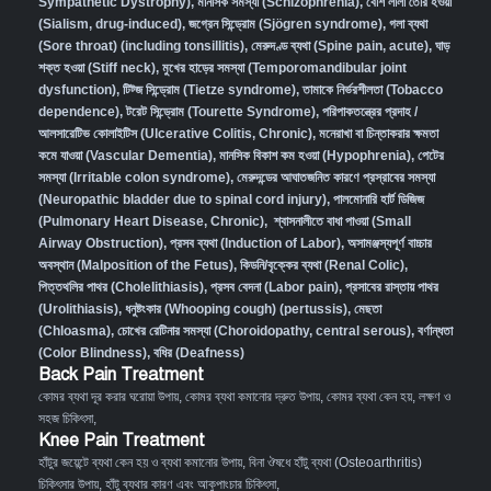
Sympathetic Dystrophy)
,
মানসিক সমস্যা (Schizophrenia),
বেশি লালা তৈরি হওয়া
(Sialism, drug-induced)
,
জগ্রেন সিন্ড্রোম (Sjögren syndrome)
,
গলা ব্যথা
(Sore throat) (including tonsillitis)
,
মেরুদণ্ড ব্যথা (Spine pain, acute)
,
ঘাড়
শক্ত হওয়া (Stiff neck)
,
মুখের হাড়ের সমস্যা (Temporomandibular joint
dysfunction)
,
টিট্জ সিন্ড্রোম (Tietze syndrome)
,
তামাকে নির্ভরশীলতা (Tobacco
dependence)
,
টরেট সিন্ড্রোম (Tourette Syndrome)
,
পরিপাকতন্ত্রের প্রদাহ /
আলসারেটিভ কোলাইটিস (Ulcerative Colitis, Chronic)
,
মনেরাখা বা চিন্তাকরার ক্ষমতা
কমে যাওয়া (Vascular Dementia)
,
মানসিক বিকাশ কম হওয়া (Hypophrenia)
,
পেটের
সমস্যা (Irritable colon syndrome)
,
মেরুদন্ডের আঘাতজনিত কারণে প্রস্রাবের সমস্যা
(Neuropathic bladder due to spinal cord injury)
,
পালমোনারি হার্ট ডিজিজ
(Pulmonary Heart Disease, Chronic)
,
শ্বাসনালীতে বাধা পাওয়া (Small
Airway Obstruction)
,
প্রসব ব্যথা (Induction of Labor)
,
অসামঞ্জস্যপূর্ণ বাচ্চার
অবস্থান (Malposition of the Fetus)
,
কিডনি/বৃক্কের ব্যথা (Renal Colic)
,
পিত্তথলির পাথর (Cholelithiasis)
,
প্রসব বেদনা (Labor pain)
,
প্রসাবের রাস্তায় পাথর
(Urolithiasis)
,
ধনুষ্টংকার (Whooping cough) (pertussis)
,
মেছতা
(Chloasma)
,
চোখের রেটিনার সমস্যা (Choroidopathy, central serous)
,
বর্ণান্ধতা
(Color Blindness)
,
বধির (Deafness)
Back Pain Treatment
কোমর ব্যথা দূর করার ঘরোয়া উপায়
,
কোমর ব্যথা কমানোর দ্রুত উপায়
,
কোমর ব্যথা কেন হয়, লক্ষণ ও
সহজ চিকিৎসা
,
Knee Pain Treatment
হাঁটুর জয়েন্টে ব্যথা কেন হয় ও ব্যথা কমানোর উপায়
,
বিনা ঔষধে হাঁটু ব্যথা (Osteoarthritis)
চিকিৎসার উপায়
,
হাঁটু ব্যথার কারণ এবং আকুপাংচার চিকিৎসা
,