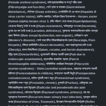
(Female urethral syndrome)
,
ফাইব্রোমায়ালজিয়া বা সম্পূর্ণ শরীর ব্যথা
(Fibromyalgia and fasciitis)
,
পেটে ব্যথা বা বদহজম (Gastrokinetic
disturbance)
,
গেঁটেবাত (Gouty arthritis)
,
হেপাটাইটিস বি এর বাহক (Hepatitis B
virus carrier status)
,
হারপিস জোস্টার / ভাইরাল স্কিন ইনফেকশন – Herpes zoster
(human (alpha) herpes virus 3
,
চর্বির পরিমাণ বেড়ে যাওয়া (Hyperlipidaemia)
,
মেয়েদের ডিম্বাণু তৈরি না হওয়া ((Hypo-ovarianism)
,
অনিদ্রা/ঘুম না হওয়া (Insomnia)
,
বুকের দুধ কম তৈরি হওয়া (Lactation, deficiency)
,
পুরুষদের অক্ষমতা/উত্থান জনিত সমস্যা/
দ্রুত বীর্যপাত (Male sexual dysfunction, non-organic
),
মেনিয়ার’স রোগ
(Meniere’s disease)
,
পোস্ট হারপেটিক নিউরালজিয়া/নার্ভের ব্যথা (Neuralgia, Post-
Herpetic)
,
নিউরো ডার্মাটাইটিস (Neuro dermatitis)
,
ওজন বাড়া/স্থূলতা/মোটা হওয়া
(Obesity)
,
মাদক নির্ভরশীলতা (Opium, cocaine, and heroin dependence)
,
হাঁটুর ব্যথা (Osteoarthritis)
,
এন্ডোসকপি পরীক্ষার পরবর্তী ব্যথা (Pain due to
endoscopic examination)
,
রক্তনালীর বাধাজনিত প্রদাহ (Pain in
thromboangiitis obliterans)
,
পলিসিস্টিক ওভারিয়ান সিনড্রোম (Polycystic
ovarian syndrome) – Stein-Leventhal syndrome
,
বাচ্চাদের অপারেশন পরবর্তী
জটিলতা (Postextubation in children)
,
অপারেশন পরবর্তী খিচুনি (Postoperative
convalescence)
,
মাসিক পূর্ববর্তী লক্ষণ সমূহ (Premenstrual syndrome)
,
প্রস্টাইটিস লক্ষণ সমূহ (Prostatitis, chronic)
,
চুলকানি (Pruritus)
,
রেডিকুলার এবং
সিউডোরাডিকুলার ব্যথা সিন্ড্রোম (Radicular and pseudoradicular pain
syndrome)
,
রেইনয়েড সিন্ড্রোম (Raynaud syndrome, primary)
,
বার বার
প্রস্রাবের ইনফেকশন (Recurrent lower urinary tract infection)
,
প্রস্রাব আটকে
যাওয়া (Retention of Urine, Traumatic)
,
রিফ্লেক্স সিমপ্যাথেটিক ডিস্ট্রফি (Reflex