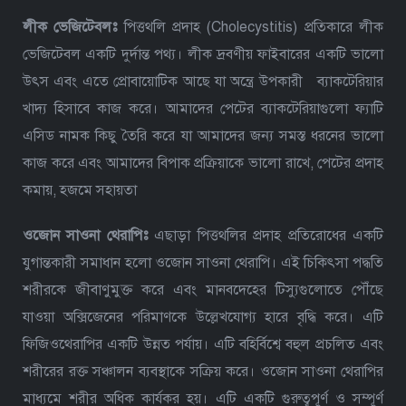
লীক
ভেজিটেবলঃ
পিত্তথলি প্রদাহ (Cholecystitis) প্রতিকারে লীক
ভেজিটেবল একটি দুর্দান্ত পথ্য। লীক দ্রবণীয় ফাইবারের একটি ভালো
উৎস এবং এতে প্রোবায়োটিক আছে যা অন্ত্রে উপকারী ব্যাকটেরিয়ার
খাদ্য হিসাবে কাজ করে। আমাদের পেটের ব্যাকটেরিয়াগুলো ফ্যাটি
এসিড নামক কিছু তৈরি করে যা আমাদের জন্য সমস্ত ধরনের ভালো
কাজ করে এবং আমাদের বিপাক প্রক্রিয়াকে ভালো রাখে, পেটের প্রদাহ
কমায়, হজমে সহায়তা
ওজোন
সাওনা থেরাপিঃ
এছাড়া পিত্তথলির প্রদাহ প্রতিরোধের একটি
যুগান্তকারী সমাধান হলো ওজোন সাওনা থেরাপি। এই চিকিৎসা পদ্ধতি
শরীরকে জীবাণুমুক্ত করে এবং মানবদেহের টিস্যুগুলোতে পৌঁছে
যাওয়া অক্সিজেনের পরিমাণকে উল্লেখযোগ্য হারে বৃদ্ধি করে। এটি
ফিজিওথেরাপির একটি উন্নত পর্যায়। এটি বহির্বিশ্বে বহুল প্রচলিত এবং
শরীরের রক্ত সঞ্চালন ব্যবস্থাকে সক্রিয় করে। ওজোন সাওনা থেরাপির
মাধ্যমে শরীর অধিক কার্যকর হয়। এটি একটি গুরুত্বপূর্ণ ও সম্পূর্ণ