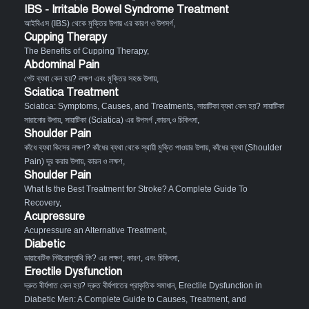
IBS - Irritable Bowel Syndrome Treatment
আইবিএস (IBS) থেকে মুক্তির উপায় এর কারণ ও উপসর্গ
,
Cupping Therapy
The Benefits of Cupping Therapy
,
Abdominal Pain
পেট ব্যথা কেন হয়? লক্ষণ এবং মুক্তির সহজ উপায়
,
Sciatica Treatment
Sciatica: Symptoms, Causes, and Treatments
,
সায়াটিকা ব্যথা কেন হয়? সায়াটিকা
সারানোর উপায়
,
সায়াটিকা (Sciatica) এর উপসর্গ ,কারন,ও চিকিৎসা
,
Shoulder Pain
কাঁধে ব্যথা কিসের লক্ষণ? কাঁধের ব্যথা থেকে স্থায়ী মুক্তি পাওয়ার উপায়
,
কাঁধের ব্যথা (Shoulder
Pain) দূর করার উপায়, কারন ও লক্ষণ
,
Shoulder Pain
What Is the Best Treatment for Stroke? A Complete Guide To
Recovery
,
Acupressure
Acupressure an Alternative Treatment
,
Diabetic
ডায়াবেটিক নিউরোপ্যাথি কি? এর লক্ষণ, কারণ, এবং চিকিৎসা
,
Erectile Dysfunction
দ্রুত বীর্যপাত কেন হয়? দ্রুত বীর্যপাতের প্রাকৃতিক সমাধান
,
Erectile Dysfunction in
Diabetic Men: A Complete Guide to Causes, Treatment, and