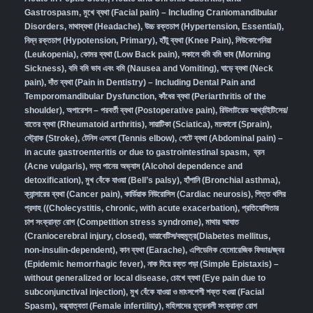
Gastrospasm,
মুখে ব্যথা (Facial pain) – Including Craniomandibular
Disorders,
মাথাব্যথা (Headache)
,
উচ্চ রক্তচাপ (Hypertension, Essential)
,
নিম্ন রক্তচাপ (Hypotension, Primary)
,
হাঁটু ব্যথা (Knee Pain)
,
লিউকোপেনিয়া
(Leukopenia)
,
কোমর ব্যথা (Low Back pain)
,
সকালে বমি বমি ভাব (Morning
Sickness)
,
বমি বমি ভাব এবং বমি (Nausea and Vomiting)
,
ঘাড়ে ব্যথা (Neck
pain)
,
দাঁত ব্যথা (Pain in Dentistry) – Including Dental Pain and
Temporomandibular Dysfunction
,
কাঁধের ব্যথা (Periarthritis of the
shoulder)
,
অপারেশন – পরবর্তী ব্যথা (Postoperative pain)
,
রিউমাটয়েড আর্থ্রাইটিসের/
বাতের ব্যথা (Rheumatoid arthritis)
,
সায়াটিকা (Sciatica)
,
মচকানো (Sprain)
,
স্ট্রোক (Stroke)
,
টেনিস এলবো (Tennis elbow)
,
পেটে ব্যথা (Abdominal pain) –
in acute gastroenteritis or due to gastrointestinal spasm
,
ব্রন
(Acne vulgaris)
,
মদ্য পানের অভ্যাস (Alcohol dependence and
detoxification)
,
মুখ বেঁকে যাওয়া (Bell’s palsy)
,
হাঁপানি (Bronchial asthma)
,
ক্যান্সারের ব্যথা (Cancer pain)
,
কার্ডিয়াক নিউরোসিস (Cardiac neurosis)
,
পিত্ত থলির
প্রদাহ ((Cholecystitis, chronic, with acute exacerbation)
,
প্রতিযোগিতার
চাপ সংক্রান্ত রোগ (Competition stress syndrome)
,
মাথার আঘাত
(Craniocerebral injury, closed)
,
ডায়াবেটিস/বহুমূত্র(Diabetes mellitus,
non-insulin-dependent)
,
কান ব্যথা (Earache)
,
এপিডেমিক হেমোরেজিক ফিভার/জ্বর
(Epidemic hemorrhagic fever)
,
নাক দিয়ে রক্ত পড়া (Simple Epistaxis) –
without generalized or local disease
,
চোখে ব্যথা (Eye pain due to
subconjunctival injection)
,
মুখ বেঁকে যাওয়া ও মাংসপেশী শক্ত হওয়া (Facial
Spasm)
,
বন্ধ্যাত্বতা (Female infertility)
,
মহিলাদের মূত্রনালী সংক্রান্ত রোগ