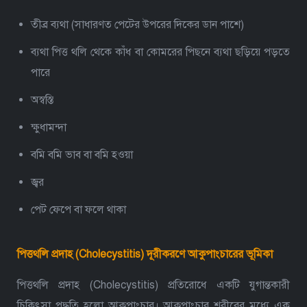
তীব্র ব্যথা (সাধারণত পেটের উপরের দিকের ডান পাশে)
ব্যথা পিত্ত থলি থেকে কাঁধ বা কোমরের পিছনে ব্যথা ছড়িয়ে পড়তে
পারে
অস্বস্তি
ক্ষুধামন্দা
বমি বমি ভাব বা বমি হওয়া
জ্বর
পেট ফেপে বা ফলে থাকা
পিত্তথলি প্রদাহ (Cholecystitis) দূরীকরণে আকুপাংচারের ভূমিকা
পিত্তথলি প্রদাহ (Cholecystitis) প্রতিরোধে একটি যুগান্তকারী
চিকিৎসা পদ্ধতি হলো আকুপাংচার। আকুপাংচার শরীরের মধ্যে এক