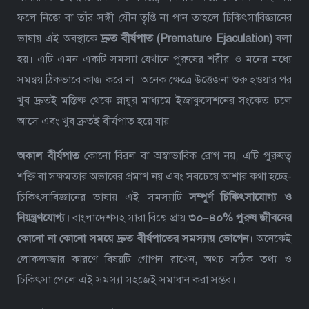
ফলে নিজে বা তাঁর সঙ্গী যৌন তৃপ্তি না পান তাহলে চিকিৎসাবিজ্ঞানের
ভাষায় এই অবস্থাকে
দ্রুত বীর্যপাত (Premature Ejaculation)
বলা
হয়।
এটি এমন একটি সমস্যা যেখানে পুরুষের শরীর ও মনের মধ্যে
সমন্বয় ঠিকভাবে কাজ করে না। অনেক ক্ষেত্রে উত্তেজনা শুরু হওয়ার পর
খুব দ্রুতই মস্তিষ্ক থেকে স্নায়ুর মাধ্যমে ইজাকুলেশনের সংকেত চলে
আসে এবং খুব দ্রুতই বীর্যপাত হয়ে যায়।
অকাল বীর্যপাত
কোনো বিরল বা অস্বাভাবিক রোগ নয়, এটি পুরুষত্ব
শক্তি বা সক্ষমতার অভাবের প্রমাণ নয় এবং সবচেয়ে আশার কথা হচ্ছে-
চিকিৎসাবিজ্ঞানের ভাষায় এই সমস্যাটি
সম্পূর্ণ চিকিৎসাযোগ্য ও
নিয়ন্ত্রণযোগ্য।
বাংলাদেশসহ সারা বিশ্বে প্রায়
৩০–৪০% পুরুষ জীবনের
কোনো না কোনো সময়ে দ্রুত বীর্যপাতের সমস্যায় ভোগেন
। অনেকেই
লোকলজ্জার কারণে বিষয়টি গোপন রাখেন, অথচ সঠিক তথ্য ও
চিকিৎসা পেলে এই সমস্যা সহজেই সমাধান করা সম্ভব।