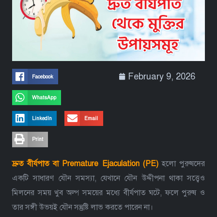
February 9, 2026
Facebook
WhatsApp
LinkedIn
Email
Print
দ্রুত বীর্যপাত বা Premature Ejaculation (PE)
হলো পুরুষদের
একটি সাধারণ যৌন সমস্যা, যেখানে যৌন উদ্দীপনা থাকা সত্ত্বেও
মিলনের সময় খুব অল্প সময়ের মধ্যে বীর্যপাত ঘটে, ফলে পুরুষ ও
তার সঙ্গী উভয়ই যৌন সন্তুষ্টি লাভ করতে পারেন না।