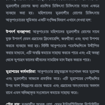
মূত্রনালীর রোগের জন্য প্রচলিত চিকিৎসা চিকিৎসার সাথে একত্রে
ব্যবহার করা হয়। মহিলাদের মূত্রনালীর রোগের চিকিৎসায়
আকুপাংচারের ভূমিকার একটি সংক্ষিপ্ত বিবরণ এখানে দেওয়া হল:
উপসর্গ ব্যবস্থাপনা:
আকুপাংচার মহিলাদের মূত্রনালীর রোগের সাথে
যুক্ত উপসর্গ যেমন প্রস্রাবের ফ্রিকোয়েন্সি, জরুরীতা এবং ব্যথা উপশম
করতে ব্যবহার করা হয়। নির্দিষ্ট আকুপাংচার পয়েন্টগুলিকে উদ্দীপিত
করার মাধ্যমে, এটি অস্বস্তি কমাতে সাহায্য করতে পারে এবং এই অবস্থা
থেকে ভুগছেন তাদের জীবনের সামগ্রিক মান উন্নত করতে পারে।
মূত্রাশয়ের কার্যকারিতা
: আকুপাংচার স্নায়ুতন্ত্রকে সংশোধন করে মূত্রাশয়
এবং মূত্রনালীর কাজকে প্রভাবিত করে। এটি মূত্রাশয়ের পেশীগুলির
উপর ভাল নিয়ন্ত্রণের প্রচার করতে এবং প্রস্রাবের অসংযমতায় অবদান
রাখে এমন অনিচ্ছাকৃত সংকোচন কমাতে সাহায্য করে।
স্ট্রেস হ্রাস:
মূত্রনালীর অনেক রোগ, যেমন ইন্টারস্টিশিয়াল সিস্টাইটিস