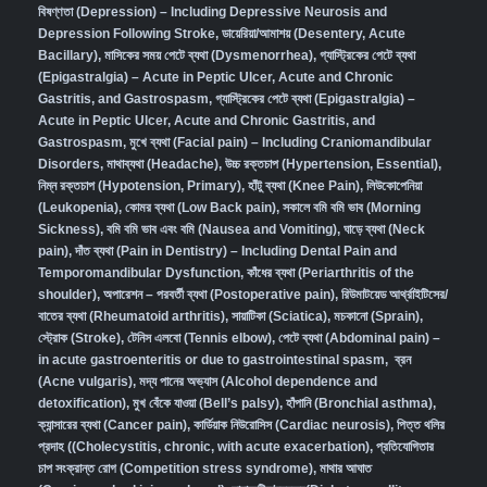
বিষণ্ণতা (Depression) – Including Depressive Neurosis and
Depression Following Stroke
,
ডায়েরিয়া/আমাশয় (Desentery, Acute
Bacillary),
মাসিকের সময় পেটে ব্যথা (Dysmenorrhea)
,
গ্যাস্ট্রিকের পেটে ব্যথা
(Epigastralgia) – Acute in Peptic Ulcer, Acute and Chronic
Gastritis, and Gastrospasm
,
গ্যাস্ট্রিকের পেটে ব্যথা (Epigastralgia) –
Acute in Peptic Ulcer, Acute and Chronic Gastritis, and
Gastrospasm,
মুখে ব্যথা (Facial pain) – Including Craniomandibular
Disorders,
মাথাব্যথা (Headache)
,
উচ্চ রক্তচাপ (Hypertension, Essential)
,
নিম্ন রক্তচাপ (Hypotension, Primary)
,
হাঁটু ব্যথা (Knee Pain)
,
লিউকোপেনিয়া
(Leukopenia)
,
কোমর ব্যথা (Low Back pain)
,
সকালে বমি বমি ভাব (Morning
Sickness)
,
বমি বমি ভাব এবং বমি (Nausea and Vomiting)
,
ঘাড়ে ব্যথা (Neck
pain)
,
দাঁত ব্যথা (Pain in Dentistry) – Including Dental Pain and
Temporomandibular Dysfunction
,
কাঁধের ব্যথা (Periarthritis of the
shoulder)
,
অপারেশন – পরবর্তী ব্যথা (Postoperative pain)
,
রিউমাটয়েড আর্থ্রাইটিসের/
বাতের ব্যথা (Rheumatoid arthritis)
,
সায়াটিকা (Sciatica)
,
মচকানো (Sprain)
,
স্ট্রোক (Stroke)
,
টেনিস এলবো (Tennis elbow)
,
পেটে ব্যথা (Abdominal pain) –
in acute gastroenteritis or due to gastrointestinal spasm
,
ব্রন
(Acne vulgaris)
,
মদ্য পানের অভ্যাস (Alcohol dependence and
detoxification)
,
মুখ বেঁকে যাওয়া (Bell’s palsy)
,
হাঁপানি (Bronchial asthma)
,
ক্যান্সারের ব্যথা (Cancer pain)
,
কার্ডিয়াক নিউরোসিস (Cardiac neurosis)
,
পিত্ত থলির
প্রদাহ ((Cholecystitis, chronic, with acute exacerbation)
,
প্রতিযোগিতার
চাপ সংক্রান্ত রোগ (Competition stress syndrome)
,
মাথার আঘাত