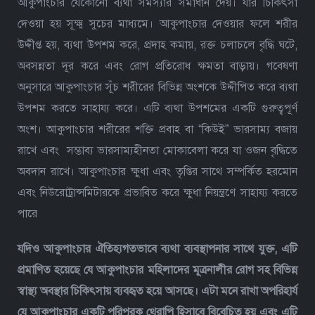
আকুপাংচার যেকোনো ব্যথা সমস্যার সমাধান দেয়। যার চিকিৎসা
দেওয়া হয় সূক্ষ্ম সুচের মাধ্যমে। আকুপাংচার দেওয়ার ফলে শরীর
উদ্দীপ্ত হয়, ব্যথা উপশম করে, প্রদাহ কমায়, রক্ত চলাচলে বৃদ্ধি ঘটে,
অবসন্নতা দূর করে এবং রোগ প্রতিরোধ ক্ষমতা বাড়ায়। গবেষণা
অনুসারে আকুপাংচার সূঁচ শরীরের বিভিন্ন অংশকে উদ্দীপিত করে ব্যথা
উপশম করতে সাহায্য করে। এটি ব্যথা উপশমের একটি গুরুত্বপূর্ণ
অংশ। আকুপাংচার শরীরের শক্তি প্রবাহ বা “কিউই” ভারসাম্য বজায়
রাখে এবং সম্ভাব্য ভারসাম্যহীনতা মোকাবেলা করে যা ওজন বৃদ্ধিতে
অবদান রাখে। আকুপাংচার ক্ষুধা এবং তৃপ্তির সাথে সম্পর্কিত হরমোন
এবং নিউরোট্রান্সমিটারকে প্রভাবিত করে ক্ষুধা নিয়ন্ত্রণে সাহায্য করতে
পারে
যদিও আকুপাংচার ঐতিহ্যগতভাবে ব্যথা ব্যবস্থাপনার সাথে যুক্ত, এটি
প্রমাণিত হয়েছে যে আকুপাংচার মহিলাদের মূত্রনালীর রোগ সহ বিভিন্ন
স্বাস্থ্য অবস্থার চিকিৎসায় ব্যবহৃত হয়ে আসছে। এটা মনে রাখা অপরিহার্য
যে আকুপাংচার একটি পরিপূরক থেরাপি হিসাবে বিবেচিত হয় এবং এটি