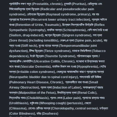
প্রস্টাইটিস লক্ষণ সমূহ (Prostatitis, chronic)
,
চুলকানি (Pruritus)
,
রেডিকুলার এবং
সিউডোরাডিকুলার ব্যথা সিন্ড্রোম (Radicular and pseudoradicular pain
syndrome)
,
রেইনয়েড সিন্ড্রোম (Raynaud syndrome, primary)
,
বার বার
প্রস্রাবের ইনফেকশন (Recurrent lower urinary tract infection)
,
প্রস্রাব আটকে
যাওয়া (Retention of Urine, Traumatic)
,
রিফ্লেক্স সিমপ্যাথেটিক ডিস্ট্রফি (Reflex
Sympathetic Dystrophy)
,
মানসিক সমস্যা (Schizophrenia),
বেশি লালা তৈরি হওয়া
(Sialism, drug-induced)
,
জগ্রেন সিন্ড্রোম (Sjögren syndrome)
,
গলা ব্যথা
(Sore throat) (including tonsillitis)
,
মেরুদণ্ড ব্যথা (Spine pain, acute)
,
ঘাড়
শক্ত হওয়া (Stiff neck)
,
মুখের হাড়ের সমস্যা (Temporomandibular joint
dysfunction)
,
টিট্জ সিন্ড্রোম (Tietze syndrome)
,
তামাকে নির্ভরশীলতা (Tobacco
dependence)
,
টরেট সিন্ড্রোম (Tourette Syndrome)
,
পরিপাকতন্ত্রের প্রদাহ /
আলসারেটিভ কোলাইটিস (Ulcerative Colitis, Chronic)
,
মনেরাখা বা চিন্তাকরার ক্ষমতা
কমে যাওয়া (Vascular Dementia)
,
মানসিক বিকাশ কম হওয়া (Hypophrenia)
,
পেটের
সমস্যা (Irritable colon syndrome)
,
মেরুদন্ডের আঘাতজনিত কারণে প্রস্রাবের সমস্যা
(Neuropathic bladder due to spinal cord injury)
,
পালমোনারি হার্ট ডিজিজ
(Pulmonary Heart Disease, Chronic)
,
শ্বাসনালীতে বাধা পাওয়া (Small
Airway Obstruction)
,
প্রসব ব্যথা (Induction of Labor)
,
অসামঞ্জস্যপূর্ণ বাচ্চার
অবস্থান (Malposition of the Fetus)
,
কিডনি/বৃক্কের ব্যথা (Renal Colic)
,
পিত্তথলির পাথর (Cholelithiasis)
,
প্রসব বেদনা (Labor pain)
,
প্রসাবের রাস্তায় পাথর
(Urolithiasis)
,
ধনুষ্টংকার (Whooping cough) (pertussis)
,
মেছতা
(Chloasma)
,
চোখের রেটিনার সমস্যা (Choroidopathy, central serous)
,
বর্ণান্ধতা
(Color Blindness)
,
বধির (Deafness)