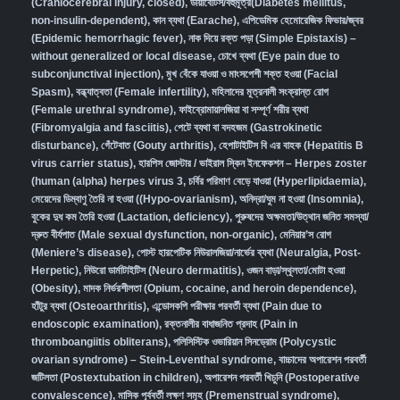
(Craniocerebral injury, closed)
,
ডায়াবেটিস/বহুমূত্র(Diabetes mellitus,
non-insulin-dependent)
,
কান ব্যথা (Earache)
,
এপিডেমিক হেমোরেজিক ফিভার/জ্বর
(Epidemic hemorrhagic fever)
,
নাক দিয়ে রক্ত পড়া (Simple Epistaxis) –
without generalized or local disease
,
চোখে ব্যথা (Eye pain due to
subconjunctival injection)
,
মুখ বেঁকে যাওয়া ও মাংসপেশী শক্ত হওয়া (Facial
Spasm)
,
বন্ধ্যাত্বতা (Female infertility)
,
মহিলাদের মূত্রনালী সংক্রান্ত রোগ
(Female urethral syndrome)
,
ফাইব্রোমায়ালজিয়া বা সম্পূর্ণ শরীর ব্যথা
(Fibromyalgia and fasciitis)
,
পেটে ব্যথা বা বদহজম (Gastrokinetic
disturbance)
,
গেঁটেবাত (Gouty arthritis)
,
হেপাটাইটিস বি এর বাহক (Hepatitis B
virus carrier status)
,
হারপিস জোস্টার / ভাইরাল স্কিন ইনফেকশন – Herpes zoster
(human (alpha) herpes virus 3
,
চর্বির পরিমাণ বেড়ে যাওয়া (Hyperlipidaemia)
,
মেয়েদের ডিম্বাণু তৈরি না হওয়া ((Hypo-ovarianism)
,
অনিদ্রা/ঘুম না হওয়া (Insomnia)
,
বুকের দুধ কম তৈরি হওয়া (Lactation, deficiency)
,
পুরুষদের অক্ষমতা/উত্থান জনিত সমস্যা/
দ্রুত বীর্যপাত (Male sexual dysfunction, non-organic
),
মেনিয়ার’স রোগ
(Meniere’s disease)
,
পোস্ট হারপেটিক নিউরালজিয়া/নার্ভের ব্যথা (Neuralgia, Post-
Herpetic)
,
নিউরো ডার্মাটাইটিস (Neuro dermatitis)
,
ওজন বাড়া/স্থূলতা/মোটা হওয়া
(Obesity)
,
মাদক নির্ভরশীলতা (Opium, cocaine, and heroin dependence)
,
হাঁটুর ব্যথা (Osteoarthritis)
,
এন্ডোসকপি পরীক্ষার পরবর্তী ব্যথা (Pain due to
endoscopic examination)
,
রক্তনালীর বাধাজনিত প্রদাহ (Pain in
thromboangiitis obliterans)
,
পলিসিস্টিক ওভারিয়ান সিনড্রোম (Polycystic
ovarian syndrome) – Stein-Leventhal syndrome
,
বাচ্চাদের অপারেশন পরবর্তী
জটিলতা (Postextubation in children)
,
অপারেশন পরবর্তী খিচুনি (Postoperative
convalescence)
,
মাসিক পূর্ববর্তী লক্ষণ সমূহ (Premenstrual syndrome)
,