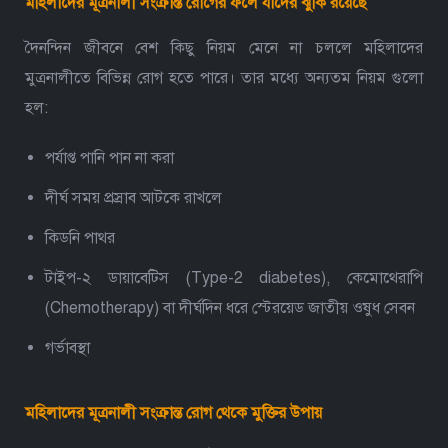
মহিলাদের মূত্রনালী সংক্রান্ত রোগের ফলে যাদের ঝুঁকি রয়েছে
দৈনন্দিন জীবনে বেশ কিছু নিয়ম মেনে না চললে মহিলাদের
মুত্রনালীতে বিভিন্ন রোগ হতে পারে। তার মধ্যে অন্যতম নিয়ম গুলো
হল:
পর্যাপ্ত পানি পান না করা
দীর্ঘ সময় প্রস্রাব আটকে রাখলে
কিডনি পাথর
টাইপ-২ ডায়াবেটিস (Type-2 diabetes), কেমোথেরাপি
(Chemotherapy) বা দীর্ঘদিন ধরে স্টেরয়েড জাতীয় ওষুধ সেবন
গর্ভাবস্থা
মহিলাদের মূত্রনালী সংক্রান্ত রোগ থেকে মুক্তির উপায়