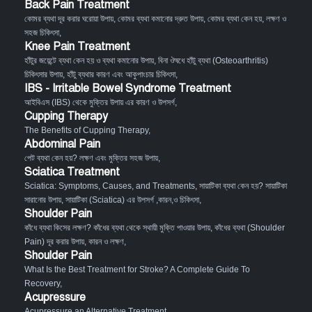
Back Pain Treatment
কোমর ব্যথা দূর করার ঘরোয়া উপায়
,
কোমর ব্যথা কমানোর দ্রুত উপায়
,
কোমর ব্যথা কেন হয়, লক্ষণ ও
সহজ চিকিৎসা
,
Knee Pain Treatment
হাঁটুর জয়েন্টে ব্যথা কেন হয় ও ব্যথা কমানোর উপায়
,
বিনা ঔষধে হাঁটু ব্যথা (Osteoarthritis)
চিকিৎসার উপায়
,
হাঁটু ব্যথার কারণ এবং আকুপাংচার চিকিৎসা
,
IBS - Irritable Bowel Syndrome Treatment
আইবিএস (IBS) থেকে মুক্তির উপায় এর কারণ ও উপসর্গ
,
Cupping Therapy
The Benefits of Cupping Therapy
,
Abdominal Pain
পেট ব্যথা কেন হয়? লক্ষণ এবং মুক্তির সহজ উপায়
,
Sciatica Treatment
Sciatica: Symptoms, Causes, and Treatments
,
সায়াটিকা ব্যথা কেন হয়? সায়াটিকা
সারানোর উপায়
,
সায়াটিকা (Sciatica) এর উপসর্গ ,কারন,ও চিকিৎসা
,
Shoulder Pain
কাঁধে ব্যথা কিসের লক্ষণ? কাঁধের ব্যথা থেকে স্থায়ী মুক্তি পাওয়ার উপায়
,
কাঁধের ব্যথা (Shoulder
Pain) দূর করার উপায়, কারন ও লক্ষণ
,
Shoulder Pain
What Is the Best Treatment for Stroke? A Complete Guide To
Recovery
,
Acupressure
Acupressure an Alternative Treatment
,