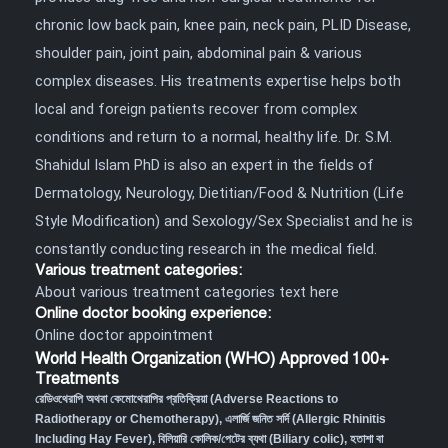
chronic low back pain, knee pain, neck pain, PLID Disease,
shoulder pain, joint pain, abdominal pain & various
complex diseases. His treatments expertise helps both
local and foreign patients recover from complex
conditions and return to a normal, healthy life. Dr. S.M.
Shahidul Islam PhD is also an expert in the fields of
Dermatology, Neurology, Dietitian/Food & Nutrition (Life
Style Modification) and Sexology/Sex Specialist and he is
constantly conducting research in the medical field.
Various treatment categories:
About various treatment categories text here
Online doctor booking experience:
Online doctor appointment
World Health Organization (WHO) Approved 100+
Treatments
রেডিওথেরাপি অথবা কেমোথেরাপির প্রতিক্রিয়া (Adverse Reactions to
Radiotherapy or Chemotherapy),
এলার্জি জনিত সর্দি (Allergic Rhinitis
Including Hay Fever),
বিলিয়ারি কোলিক/পেটের ব্যথা (Biliary colic),
হতাশা বা