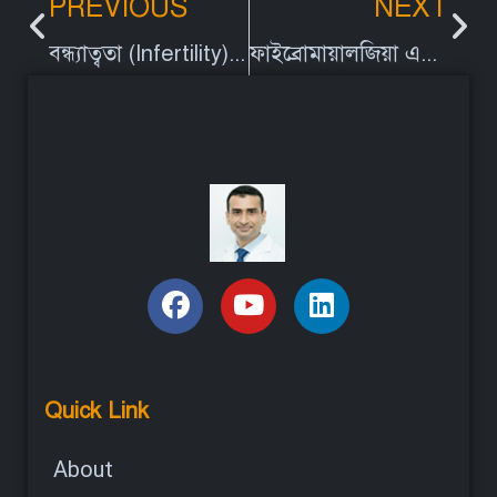
PREVIOUS
NEXT
বন্ধ্যাত্বতা (Infertility) নিরাময়ে আকুপাংচারের ভুমিকা
ফাইব্রোমায়ালজিয়া এর (Fibromyalgia) কারণ, উপসর্গ ও চিকিৎসা
Quick Link
About