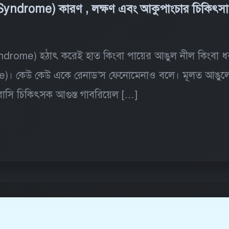
d Syndrome) কারণ , লক্ষণ এবং আকুপাংচার চিকিৎ
Syndrome) হঠাৎ করেই হাত কিংবা পায়ের আঙুল নীল কিংবা 
)। কেউ কেউ একে রেনাড’স ফেনোমেনাও বলে। মূলত আঙুলে 
াসি চিকিৎসক আগুস্ত গাবরিয়েল […]