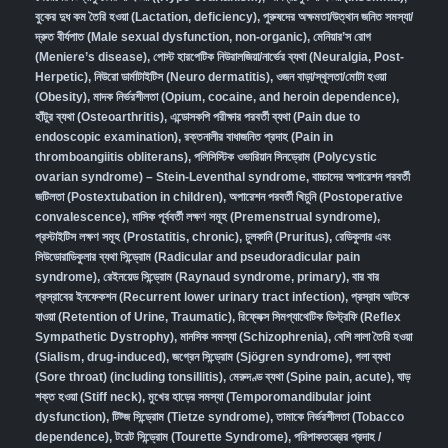
বুকের দুধ কম তৈরি হওয়া (Lactation, deficiency)
,
পুরুষদের অক্ষমতা/উত্থান জনিত সমস্যা/
দ্রুত বীর্যপাত (Male sexual dysfunction, non-organic
),
মেনিয়ার’স রোগ
(Meniere’s disease)
,
পোস্ট হারপেটিক নিউরালজিয়া/নার্ভের ব্যথা (Neuralgia, Post-
Herpetic)
,
নিউরো ডার্মাটাইটিস (Neuro dermatitis)
,
ওজন বাড়া/স্থূলতা/মোটা হওয়া
(Obesity)
,
মাদক নির্ভরশীলতা (Opium, cocaine, and heroin dependence)
,
হাঁটুর ব্যথা (Osteoarthritis)
,
এন্ডোসকপি পরীক্ষার পরবর্তী ব্যথা (Pain due to
endoscopic examination)
,
রক্তনালীর বাধাজনিত প্রদাহ (Pain in
thromboangiitis obliterans)
,
পলিসিস্টিক ওভারিয়ান সিনড্রোম (Polycystic
ovarian syndrome) – Stein-Leventhal syndrome
,
বাচ্চাদের অপারেশন পরবর্তী
জটিলতা (Postextubation in children)
,
অপারেশন পরবর্তী খিচুনি (Postoperative
convalescence)
,
মাসিক পূর্ববর্তী লক্ষণ সমূহ (Premenstrual syndrome)
,
প্রস্টাইটিস লক্ষণ সমূহ (Prostatitis, chronic)
,
চুলকানি (Pruritus)
,
রেডিকুলার এবং
সিউডোরাডিকুলার ব্যথা সিন্ড্রোম (Radicular and pseudoradicular pain
syndrome)
,
রেইনয়েড সিন্ড্রোম (Raynaud syndrome, primary)
,
বার বার
প্রস্রাবের ইনফেকশন (Recurrent lower urinary tract infection)
,
প্রস্রাব আটকে
যাওয়া (Retention of Urine, Traumatic)
,
রিফ্লেক্স সিমপ্যাথেটিক ডিস্ট্রফি (Reflex
Sympathetic Dystrophy)
,
মানসিক সমস্যা (Schizophrenia),
বেশি লালা তৈরি হওয়া
(Sialism, drug-induced)
,
জগ্রেন সিন্ড্রোম (Sjögren syndrome)
,
গলা ব্যথা
(Sore throat) (including tonsillitis)
,
মেরুদণ্ড ব্যথা (Spine pain, acute)
,
ঘাড়
শক্ত হওয়া (Stiff neck)
,
মুখের হাড়ের সমস্যা (Temporomandibular joint
dysfunction)
,
টিট্জ সিন্ড্রোম (Tietze syndrome)
,
তামাকে নির্ভরশীলতা (Tobacco
dependence)
,
টরেট সিন্ড্রোম (Tourette Syndrome)
,
পরিপাকতন্ত্রের প্রদাহ /