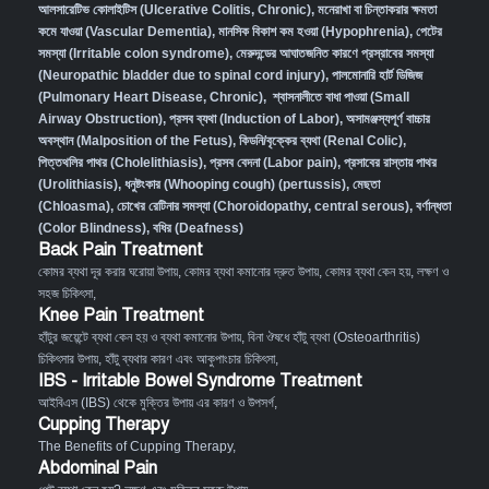
আলসারেটিভ কোলাইটিস (Ulcerative Colitis, Chronic)
,
মনেরাখা বা চিন্তাকরার ক্ষমতা
কমে যাওয়া (Vascular Dementia)
,
মানসিক বিকাশ কম হওয়া (Hypophrenia)
,
পেটের
সমস্যা (Irritable colon syndrome)
,
মেরুদন্ডের আঘাতজনিত কারণে প্রস্রাবের সমস্যা
(Neuropathic bladder due to spinal cord injury)
,
পালমোনারি হার্ট ডিজিজ
(Pulmonary Heart Disease, Chronic)
,
শ্বাসনালীতে বাধা পাওয়া (Small
Airway Obstruction)
,
প্রসব ব্যথা (Induction of Labor)
,
অসামঞ্জস্যপূর্ণ বাচ্চার
অবস্থান (Malposition of the Fetus)
,
কিডনি/বৃক্কের ব্যথা (Renal Colic)
,
পিত্তথলির পাথর (Cholelithiasis)
,
প্রসব বেদনা (Labor pain)
,
প্রসাবের রাস্তায় পাথর
(Urolithiasis)
,
ধনুষ্টংকার (Whooping cough) (pertussis)
,
মেছতা
(Chloasma)
,
চোখের রেটিনার সমস্যা (Choroidopathy, central serous)
,
বর্ণান্ধতা
(Color Blindness)
,
বধির (Deafness)
Back Pain Treatment
কোমর ব্যথা দূর করার ঘরোয়া উপায়
,
কোমর ব্যথা কমানোর দ্রুত উপায়
,
কোমর ব্যথা কেন হয়, লক্ষণ ও
সহজ চিকিৎসা
,
Knee Pain Treatment
হাঁটুর জয়েন্টে ব্যথা কেন হয় ও ব্যথা কমানোর উপায়
,
বিনা ঔষধে হাঁটু ব্যথা (Osteoarthritis)
চিকিৎসার উপায়
,
হাঁটু ব্যথার কারণ এবং আকুপাংচার চিকিৎসা
,
IBS - Irritable Bowel Syndrome Treatment
আইবিএস (IBS) থেকে মুক্তির উপায় এর কারণ ও উপসর্গ
,
Cupping Therapy
The Benefits of Cupping Therapy
,
Abdominal Pain