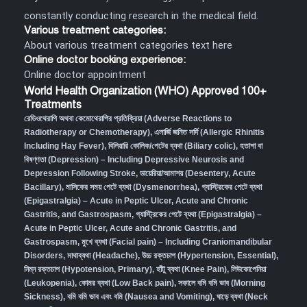
constantly conducting research in the medical field.
Various treatment categories:
About various treatment categories text here
Online doctor booking experience:
Online doctor appointment
World Health Organization (WHO) Approved 100+
Treatments
রেডিওথেরাপি অথবা কেমোথেরাপির প্রতিক্রিয়া (Adverse Reactions to
Radiotherapy or Chemotherapy),
এলার্জি জনিত সর্দি (Allergic Rhinitis
Including Hay Fever),
বিলিয়ারি কোলিক/পেটের ব্যথা (Biliary colic),
হতাশা বা
বিষণ্ণতা (Depression) – Including Depressive Neurosis and
Depression Following Stroke
,
ডায়েরিয়া/আমাশয় (Desentery, Acute
Bacillary),
মাসিকের সময় পেটে ব্যথা (Dysmenorrhea)
,
গ্যাস্ট্রিকের পেটে ব্যথা
(Epigastralgia) – Acute in Peptic Ulcer, Acute and Chronic
Gastritis, and Gastrospasm
,
গ্যাস্ট্রিকের পেটে ব্যথা (Epigastralgia) –
Acute in Peptic Ulcer, Acute and Chronic Gastritis, and
Gastrospasm,
মুখে ব্যথা (Facial pain) – Including Craniomandibular
Disorders,
মাথাব্যথা (Headache)
,
উচ্চ রক্তচাপ (Hypertension, Essential)
,
নিম্ন রক্তচাপ (Hypotension, Primary)
,
হাঁটু ব্যথা (Knee Pain)
,
লিউকোপেনিয়া
(Leukopenia)
,
কোমর ব্যথা (Low Back pain)
,
সকালে বমি বমি ভাব (Morning
Sickness)
,
বমি বমি ভাব এবং বমি (Nausea and Vomiting)
,
ঘাড়ে ব্যথা (Neck