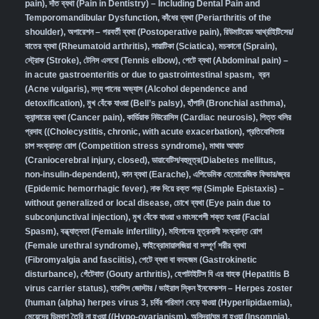
pain)
,
দাঁত ব্যথা (Pain in Dentistry) – Including Dental Pain and
Temporomandibular Dysfunction
,
কাঁধের ব্যথা (Periarthritis of the
shoulder)
,
অপারেশন – পরবর্তী ব্যথা (Postoperative pain)
,
রিউমাটয়েড আর্থ্রাইটিসের/
বাতের ব্যথা (Rheumatoid arthritis)
,
সায়াটিকা (Sciatica)
,
মচকানো (Sprain)
,
স্ট্রোক (Stroke)
,
টেনিস এলবো (Tennis elbow)
,
পেটে ব্যথা (Abdominal pain) –
in acute gastroenteritis or due to gastrointestinal spasm
,
ব্রন
(Acne vulgaris)
,
মদ্য পানের অভ্যাস (Alcohol dependence and
detoxification)
,
মুখ বেঁকে যাওয়া (Bell’s palsy)
,
হাঁপানি (Bronchial asthma)
,
ক্যান্সারের ব্যথা (Cancer pain)
,
কার্ডিয়াক নিউরোসিস (Cardiac neurosis)
,
পিত্ত থলির
প্রদাহ ((Cholecystitis, chronic, with acute exacerbation)
,
প্রতিযোগিতার
চাপ সংক্রান্ত রোগ (Competition stress syndrome)
,
মাথার আঘাত
(Craniocerebral injury, closed)
,
ডায়াবেটিস/বহুমূত্র(Diabetes mellitus,
non-insulin-dependent)
,
কান ব্যথা (Earache)
,
এপিডেমিক হেমোরেজিক ফিভার/জ্বর
(Epidemic hemorrhagic fever)
,
নাক দিয়ে রক্ত পড়া (Simple Epistaxis) –
without generalized or local disease
,
চোখে ব্যথা (Eye pain due to
subconjunctival injection)
,
মুখ বেঁকে যাওয়া ও মাংসপেশী শক্ত হওয়া (Facial
Spasm)
,
বন্ধ্যাত্বতা (Female infertility)
,
মহিলাদের মূত্রনালী সংক্রান্ত রোগ
(Female urethral syndrome)
,
ফাইব্রোমায়ালজিয়া বা সম্পূর্ণ শরীর ব্যথা
(Fibromyalgia and fasciitis)
,
পেটে ব্যথা বা বদহজম (Gastrokinetic
disturbance)
,
গেঁটেবাত (Gouty arthritis)
,
হেপাটাইটিস বি এর বাহক (Hepatitis B
virus carrier status)
,
হারপিস জোস্টার / ভাইরাল স্কিন ইনফেকশন – Herpes zoster
(human (alpha) herpes virus 3
,
চর্বির পরিমাণ বেড়ে যাওয়া (Hyperlipidaemia)
,
মেয়েদের ডিম্বাণু তৈরি না হওয়া ((Hypo-ovarianism)
,
অনিদ্রা/ঘুম না হওয়া (Insomnia)
,