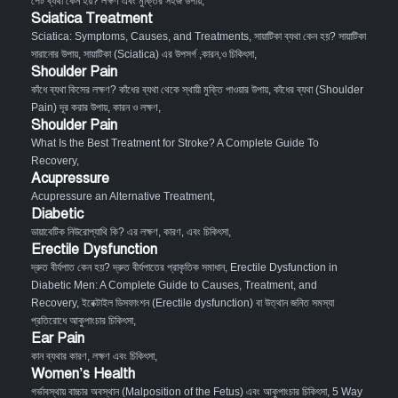
পেট ব্যথা কেন হয়? লক্ষণ এবং মুক্তির সহজ উপায়
,
Sciatica Treatment
Sciatica: Symptoms, Causes, and Treatments
,
সায়াটিকা ব্যথা কেন হয়? সায়াটিকা
সারানোর উপায়
,
সায়াটিকা (Sciatica) এর উপসর্গ ,কারন,ও চিকিৎসা
,
Shoulder Pain
কাঁধে ব্যথা কিসের লক্ষণ? কাঁধের ব্যথা থেকে স্থায়ী মুক্তি পাওয়ার উপায়
,
কাঁধের ব্যথা (Shoulder
Pain) দূর করার উপায়, কারন ও লক্ষণ
,
Shoulder Pain
What Is the Best Treatment for Stroke? A Complete Guide To
Recovery
,
Acupressure
Acupressure an Alternative Treatment
,
Diabetic
ডায়াবেটিক নিউরোপ্যাথি কি? এর লক্ষণ, কারণ, এবং চিকিৎসা
,
Erectile Dysfunction
দ্রুত বীর্যপাত কেন হয়? দ্রুত বীর্যপাতের প্রাকৃতিক সমাধান
,
Erectile Dysfunction in
Diabetic Men: A Complete Guide to Causes, Treatment, and
Recovery
,
ইরেক্টাইল ডিসফাংশন (Erectile dysfunction) বা উত্থান জনিত সমস্যা
প্রতিরোধে আকুপাংচার চিকিৎসা
,
Ear Pain
কান ব্যথার কারণ, লক্ষণ এবং চিকিৎসা
,
Women’s Health
গর্ভাবস্থায় বাচ্চার অবস্থান (Malposition of the Fetus) এবং আকুপাংচার চিকিৎসা
,
5 Way