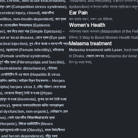
titis, chronic, with acute exacerbation)
,
Treatment, and Recovery
,
ইরেক্টাইল ডিসফাংশন
ংক্রান্ত রোগ (Competition stress syndrome)
,
dysfunction) বা উত্থান জনিত সমস্যা প্রতিরোধে আকুপা
Ear Pain
ocerebral injury, closed)
,
ডায়াবেটিস/
 mellitus, non-insulin-dependent)
,
কান ব্যথা
কান ব্যথার কারণ, লক্ষণ এবং চিকিৎসা
,
Women’s Health
িক হেমোরেজিক ফিভার/জ্বর (Epidemic
er)
,
নাক দিয়ে রক্ত পড়া (Simple Epistaxis) –
গর্ভাবস্থায় বাচ্চার অবস্থান (Malposition of the Fe
zed or local disease
,
চোখে ব্যথা (Eye pain
চিকিৎসা
,
5 Way to Boost Women Health Natu
Melasma treatment
tival injection)
,
মুখ বেঁকে যাওয়া ও মাংসপেশী শক্ত
sm)
,
বন্ধ্যাত্বতা (Female infertility)
,
মহিলাদের
Melasma treatment with Laser
, best me
ত রোগ (Female urethral syndrome)
,
in Dhaka,
মেছতা কেন হয়
, melasma dur korar up
 সম্পূর্ণ শরীর ব্যথা (Fibromyalgia and fasciitis)
,
তিল দূর করার উপায়,
ম (Gastrokinetic disturbance)
,
গেঁটেবাত
,
হেপাটাইটিস বি এর বাহক (Hepatitis B virus
ারপিস জোস্টার / ভাইরাল স্কিন ইনফেকশন – Herpes
lpha) herpes virus 3
,
চর্বির পরিমাণ বেড়ে যাওয়া
a)
,
মেয়েদের ডিম্বাণু তৈরি না হওয়া ((Hypo-
্রা/ঘুম না হওয়া (Insomnia)
,
বুকের দুধ কম তৈরি হওয়া
iency)
,
পুরুষদের অক্ষমতা/উত্থান জনিত সমস্যা/দ্রুত
xual dysfunction, non-organic
),
মেনিয়ার’স রোগ
se)
,
পোস্ট হারপেটিক নিউরালজিয়া/নার্ভের ব্যথা
-Herpetic)
,
নিউরো ডার্মাটাইটিস (Neuro
ড়া/স্থূলতা/মোটা হওয়া (Obesity)
,
মাদক নির্ভরশীলতা
, and heroin dependence)
,
হাঁটুর ব্যথা