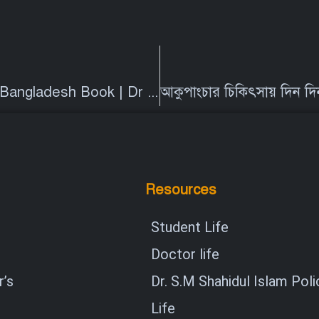
Acupuncture Treatment And Cure in Bangladesh Book | Dr S.M. Shahidul Islam PhD
Resources
Student Life
Doctor life
’s
Dr. S.M Shahidul Islam Poli
Life