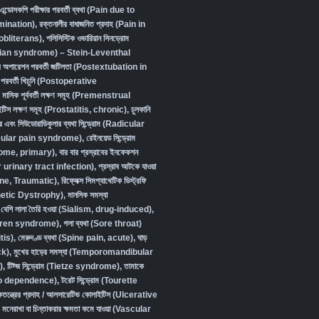
এন্ডোসকপি পরীক্ষার পরবর্তী ব্যথা (Pain due to
ination)
,
রক্তনালীর বাধাজনিত প্রদাহ (Pain in
obliterans)
,
পলিসিস্টিক ওভারিয়ান সিনড্রোম
ian syndrome) – Stein-Leventhal
দের অপারেশন পরবর্তী জটিলতা (Postextubation in
পরবর্তী খিচুনি (Postoperative
,
মাসিক পূর্ববর্তী লক্ষণ সমূহ (Premenstrual
টাইটিস লক্ষণ সমূহ (Prostatitis, chronic)
,
চুলকানি
র এবং সিউডোরাডিকুলার ব্যথা সিন্ড্রোম (Radicular
ular pain syndrome)
,
রেইনয়েড সিন্ড্রোম
ome, primary)
,
বার বার প্রস্রাবের ইনফেকশন
urinary tract infection)
,
প্রস্রাব আটকে যাওয়া
ine, Traumatic)
,
রিফ্লেক্স সিমপ্যাথেটিক ডিস্ট্রফি
etic Dystrophy)
,
মানসিক সমস্যা
বেশি লালা তৈরি হওয়া (Sialism, drug-induced)
,
Sjögren syndrome)
,
গলা ব্যথা (Sore throat)
tis)
,
মেরুদণ্ড ব্যথা (Spine pain, acute)
,
ঘাড়
ck)
,
মুখের হাড়ের সমস্যা (Temporomandibular
)
,
টিট্জ সিন্ড্রোম (Tietze syndrome)
,
তামাকে
cco dependence)
,
টরেট সিন্ড্রোম (Tourette
কতন্ত্রের প্রদাহ / আলসারেটিভ কোলাইটিস (Ulcerative
,
মনেরাখা বা চিন্তাকরার ক্ষমতা কমে যাওয়া (Vascular