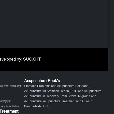
 Developed by: SUOXI IT
Acupuncture Book's
ুত উপায়
,
কোমর ব্যথা
Stomach Problems and Acupuncture Solutions
,
Acupuncture for Stomach Health
,
PLID and Acupuncture
,
Acupuncture in Recovery From Stroke
,
Migraine and
ে হাঁটু ব্যথা
Acupuncture
,
Acupuncture Treatment And Cure in
ং আকুপাংচার চিকিৎসা
,
Bangladesh Book
,
 Treatment