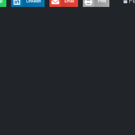
Fe
pp
LinkedIn
Email
Print