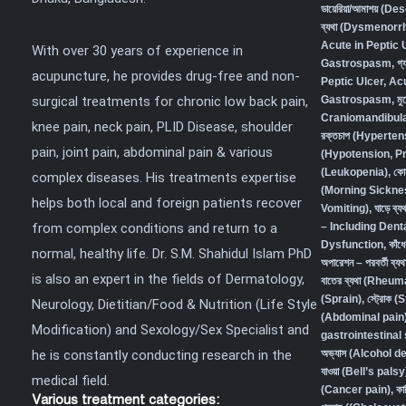
ডায়েরিয়া/আমাশয় (
ব্যথা (Dysmenorr
Acute in Peptic 
With over 30 years of experience in
Gastrospasm
,
গ্
acupuncture, he provides drug-free and non-
Peptic Ulcer, Ac
surgical treatments for chronic low back pain,
Gastrospasm,
মু
Craniomandibula
knee pain, neck pain, PLID Disease, shoulder
রক্তচাপ (Hyperten
pain, joint pain, abdominal pain & various
(Hypotension, P
(Leukopenia)
,
কো
complex diseases. His treatments expertise
(Morning Sickne
helps both local and foreign patients recover
Vomiting)
,
ঘাড়ে ব
from complex conditions and return to a
– Including Den
Dysfunction
,
কাঁধ
normal, healthy life. Dr. S.M. Shahidul Islam PhD
অপারেশন – পরবর্তী ব
is also an expert in the fields of Dermatology,
বাতের ব্যথা (Rheum
(Sprain)
,
স্ট্রোক (
Neurology, Dietitian/Food & Nutrition (Life Style
(Abdominal pain) 
Modification) and Sexology/Sex Specialist and
gastrointestina
he is constantly conducting research in the
অভ্যাস (Alcohol 
যাওয়া (Bell’s palsy
medical field.
(Cancer pain)
,
কা
Various treatment categories: