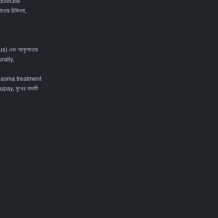
 (Erectile
ংচার চিকিৎসা
,
tus) এবং আকুপাংচার
rally
,
lasma treatment
ay, মুখের বাদামী