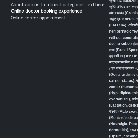
প্রদাহ ((Cholecys
About various treatment categories text here
প্রতিযোগিতার চাপ স
Online doctor booking experience:
মাথার আঘাত (Crani
Online doctor appointment
বহুমূত্র(Diabetes
(Earache)
,
এপিডেম
hemorrhagic fev
without generali
due to subconjunc
হওয়া (Facial Spa
মূত্রনালী সংক্রান্
ফাইব্রোমায়ালজিয়া বা
পেটে ব্যথা বা বদহজ
(Gouty arthritis)
carrier status)
,
হ
zoster (human (a
(Hyperlipidaemi
ovarianism)
,
অনিদ
(Lactation, defic
বীর্যপাত (Male se
(Meniere’s disea
(Neuralgia, Post
dermatitis)
,
ওজন বা
(Opium, cocaine