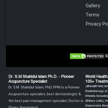
Gallery
Terms
Privacy Po
©
Dr. S.M Shahidul Islam Ph.D. - Pioneer
World Health
Acupuncture Specialist
100+ Treatm
রেডিওথেরাপি অথবা কে
Dr. S.M. Shahidul Islam, PhD, PPM is a Pioneer
Radiotherapy or
Acupuncture specialist, best dermatologist &
Rhinitis Includin
the best pain management specialist Doctor in
(Biliary colic),
হত
Depressive Neur
Dhaka, Bangladesh.