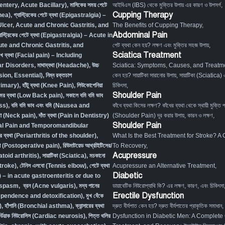
Desentery, Acute Bacillary),
মাসিকের সময় পেটে
আইবিএস (IBS) থেকে মুক্তির উপায় এর কারণ ও উপসর্গ
,
Cupping Therapy
hea)
,
গ্যাস্ট্রিকের পেটে ব্যথা (Epigastralgia) –
Ulcer, Acute and Chronic Gastritis, and
The Benefits of Cupping Therapy
,
Abdominal Pain
যাস্ট্রিকের পেটে ব্যথা (Epigastralgia) – Acute in
ute and Chronic Gastritis, and
পেট ব্যথা কেন হয়? লক্ষণ এবং মুক্তির সহজ উপায়
,
Sciatica Treatment
খে ব্যথা (Facial pain) – Including
r Disorders,
মাথাব্যথা (Headache)
,
উচ্চ
Sciatica: Symptoms, Causes, and Treatm
sion, Essential)
,
নিম্ন রক্তচাপ
কেন হয়? সায়াটিকা সারানোর উপায়
,
সায়াটিকা (Sciatica) 
rimary)
,
হাঁটু ব্যথা (Knee Pain)
,
লিউকোপেনিয়া
চিকিৎসা
,
Shoulder Pain
মর ব্যথা (Low Back pain)
,
সকালে বমি বমি ভাব
ss)
,
বমি বমি ভাব এবং বমি (Nausea and
কাঁধে ব্যথা কিসের লক্ষণ? কাঁধের ব্যথা থেকে স্থায়ী মুক্তি 
্যথা (Neck pain)
,
দাঁত ব্যথা (Pain in Dentistry)
(Shoulder Pain) দূর করার উপায়, কারন ও লক্ষণ
,
Shoulder Pain
tal Pain and Temporomandibular
ের ব্যথা (Periarthritis of the shoulder)
,
What Is the Best Treatment for Stroke? A
্যথা (Postoperative pain)
,
রিউমাটয়েড আর্থ্রাইটিসের/
To Recovery
,
Acupressure
atoid arthritis)
,
সায়াটিকা (Sciatica)
,
মচকানো
Stroke)
,
টেনিস এলবো (Tennis elbow)
,
পেটে ব্যথা
Acupressure an Alternative Treatment
,
Diabetic
– in acute gastroenteritis or due to
l spasm
,
ব্রন (Acne vulgaris)
,
মদ্য পানের
ডায়াবেটিক নিউরোপ্যাথি কি? এর লক্ষণ, কারণ, এবং চিকিৎসা
Erectile Dysfunction
dependence and detoxification)
,
মুখ বেঁকে
)
,
হাঁপানি (Bronchial asthma)
,
ক্যান্সারের ব্যথা
দ্রুত বীর্যপাত কেন হয়? দ্রুত বীর্যপাতের প্রাকৃতিক সমাধান
,
র্ডিয়াক নিউরোসিস (Cardiac neurosis)
,
পিত্ত থলির
Dysfunction in Diabetic Men: A Complete