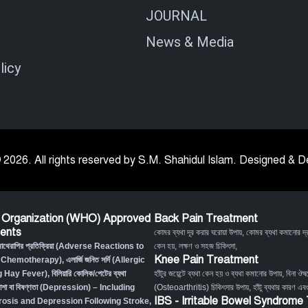
JOURNAL
News & Media
licy
 2026. All rights reserved by S.M. Shahidul Islam. Designed &
 Organization (WHO) Approved
Back Pain Treatment
ents
কোমর ব্যথা দূর করার ঘরোয়া উপায়
,
কোমর ব্যথা কমানোর দ্র
মোথেরাপির প্রতিক্রিয়া (Adverse Reactions to
কেন হয়, লক্ষণ ও সহজ চিকিৎসা
,
Knee Pain Treatment
 Chemotherapy),
এলার্জি জনিত সর্দি (Allergic
g Hay Fever),
বিলিয়ারি কোলিক/পেটের ব্যথা
হাঁটুর জয়েন্টে ব্যথা কেন হয় ও ব্যথা কমানোর উপায়
,
বিনা ঔষধ
াশা বা বিষণ্ণতা (Depression) – Including
(Osteoarthritis) চিকিৎসার উপায়
,
হাঁটু ব্যথার কারণ এব
IBS - Irritable Bowel Syndrome
osis and Depression Following Stroke
,