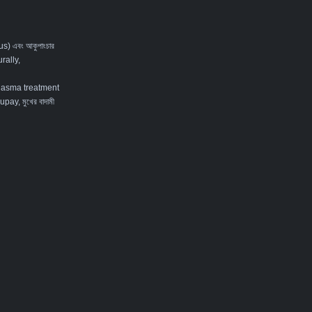
tus) এবং আকুপাংচার
rally
,
lasma treatment
ay, মুখের বাদামী