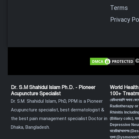
Terms
Privacy Po
©
Dr. S.M Shahidul Islam Ph.D. - Pioneer
World Health
Acupuncture Specialist
100+ Treatm
রেডিওথেরাপি অথবা কে
Dr. S.M. Shahidul Islam, PhD, PPM is a Pioneer
Radiotherapy or
Acupuncture specialist, best dermatologist &
Rhinitis Includin
the best pain management specialist Doctor in
(Biliary colic),
হত
Depressive Neur
Dhaka, Bangladesh.
ডায়েরিয়া/আমাশয় (
ব্যথা (Dysmenorr