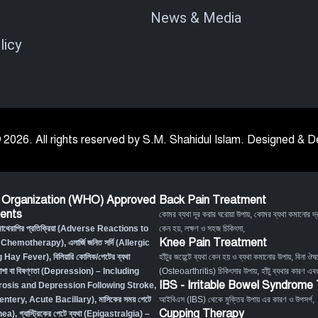
News & Media
licy
 2026. All rights reserved by S.M. Shahidul Islam. Designed &
 Organization (WHO) Approved
Back Pain Treatment
ents
কোমর ব্যথা দূর করার ঘরোয়া উপায়
,
কোমর ব্যথা কমানোর দ্র
মোথেরাপির প্রতিক্রিয়া (Adverse Reactions to
কেন হয়, লক্ষণ ও সহজ চিকিৎসা
,
Knee Pain Treatment
 Chemotherapy),
এলার্জি জনিত সর্দি (Allergic
g Hay Fever),
বিলিয়ারি কোলিক/পেটের ব্যথা
হাঁটুর জয়েন্টে ব্যথা কেন হয় ও ব্যথা কমানোর উপায়
,
বিনা ঔষধ
াশা বা বিষণ্ণতা (Depression) – Including
(Osteoarthritis) চিকিৎসার উপায়
,
হাঁটু ব্যথার কারণ এব
IBS - Irritable Bowel Syndrome
osis and Depression Following Stroke
,
Desentery, Acute Bacillary),
মাসিকের সময় পেটে
আইবিএস (IBS) থেকে মুক্তির উপায় এর কারণ ও উপসর্গ
,
Cupping Therapy
hea)
,
গ্যাস্ট্রিকের পেটে ব্যথা (Epigastralgia) –