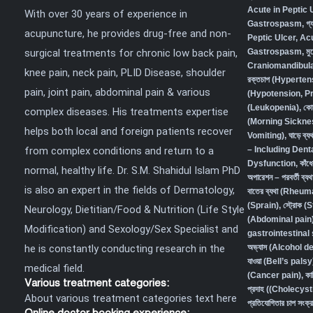
Acute in Peptic 
With over 30 years of experience in
Gastrospasm
,
গ্
acupuncture, he provides drug-free and non-
Peptic Ulcer, Ac
surgical treatments for chronic low back pain,
Gastrospasm,
মু
Craniomandibula
knee pain, neck pain, PLID Disease, shoulder
রক্তচাপ (Hyperten
pain, joint pain, abdominal pain & various
(Hypotension, P
(Leukopenia)
,
কো
complex diseases. His treatments expertise
(Morning Sickne
helps both local and foreign patients recover
Vomiting)
,
ঘাড়ে ব
from complex conditions and return to a
– Including Den
Dysfunction
,
কাঁধ
normal, healthy life. Dr. S.M. Shahidul Islam PhD
অপারেশন – পরবর্তী ব
is also an expert in the fields of Dermatology,
বাতের ব্যথা (Rheum
(Sprain)
,
স্ট্রোক (
Neurology, Dietitian/Food & Nutrition (Life Style
(Abdominal pain) 
Modification) and Sexology/Sex Specialist and
gastrointestina
he is constantly conducting research in the
অভ্যাস (Alcohol 
যাওয়া (Bell’s palsy
medical field.
(Cancer pain)
,
কা
Various treatment categories:
প্রদাহ ((Cholecys
About various treatment categories text here
প্রতিযোগিতার চাপ স