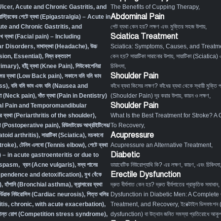
Ulcer, Acute and Chronic Gastritis, and
The Benefits of Cupping Therapy
,
Abdominal Pain
যাস্ট্রিকের পেটে ব্যথা (Epigastralgia) – Acute in
ute and Chronic Gastritis, and
পেট ব্যথা কেন হয়? লক্ষণ এবং মুক্তির সহজ উপায়
,
Sciatica Treatment
খে ব্যথা (Facial pain) – Including
r Disorders,
মাথাব্যথা (Headache)
,
উচ্চ
Sciatica: Symptoms, Causes, and Treatm
sion, Essential)
,
নিম্ন রক্তচাপ
কেন হয়? সায়াটিকা সারানোর উপায়
,
সায়াটিকা (Sciatica) 
rimary)
,
হাঁটু ব্যথা (Knee Pain)
,
লিউকোপেনিয়া
চিকিৎসা
,
Shoulder Pain
মর ব্যথা (Low Back pain)
,
সকালে বমি বমি ভাব
ss)
,
বমি বমি ভাব এবং বমি (Nausea and
কাঁধে ব্যথা কিসের লক্ষণ? কাঁধের ব্যথা থেকে স্থায়ী মুক্তি 
্যথা (Neck pain)
,
দাঁত ব্যথা (Pain in Dentistry)
(Shoulder Pain) দূর করার উপায়, কারন ও লক্ষণ
,
Shoulder Pain
tal Pain and Temporomandibular
ের ব্যথা (Periarthritis of the shoulder)
,
What Is the Best Treatment for Stroke? A
্যথা (Postoperative pain)
,
রিউমাটয়েড আর্থ্রাইটিসের/
To Recovery
,
Acupressure
atoid arthritis)
,
সায়াটিকা (Sciatica)
,
মচকানো
Stroke)
,
টেনিস এলবো (Tennis elbow)
,
পেটে ব্যথা
Acupressure an Alternative Treatment
,
Diabetic
– in acute gastroenteritis or due to
l spasm
,
ব্রন (Acne vulgaris)
,
মদ্য পানের
ডায়াবেটিক নিউরোপ্যাথি কি? এর লক্ষণ, কারণ, এবং চিকিৎসা
Erectile Dysfunction
dependence and detoxification)
,
মুখ বেঁকে
)
,
হাঁপানি (Bronchial asthma)
,
ক্যান্সারের ব্যথা
দ্রুত বীর্যপাত কেন হয়? দ্রুত বীর্যপাতের প্রাকৃতিক সমাধান
,
র্ডিয়াক নিউরোসিস (Cardiac neurosis)
,
পিত্ত থলির
Dysfunction in Diabetic Men: A Complete
titis, chronic, with acute exacerbation)
,
Treatment, and Recovery
,
ইরেক্টাইল ডিসফাংশন
ংক্রান্ত রোগ (Competition stress syndrome)
,
dysfunction) বা উত্থান জনিত সমস্যা প্রতিরোধে আকুপা