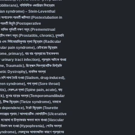
obliterans)
,
পলিসিস্টিক ওভারিয়ান সিনড্রোম
ian syndrome) – Stein-Leventhal
দের অপারেশন পরবর্তী জটিলতা (Postextubation in
পরবর্তী খিচুনি (Postoperative
,
মাসিক পূর্ববর্তী লক্ষণ সমূহ (Premenstrual
টাইটিস লক্ষণ সমূহ (Prostatitis, chronic)
,
চুলকানি
র এবং সিউডোরাডিকুলার ব্যথা সিন্ড্রোম (Radicular
ular pain syndrome)
,
রেইনয়েড সিন্ড্রোম
ome, primary)
,
বার বার প্রস্রাবের ইনফেকশন
urinary tract infection)
,
প্রস্রাব আটকে যাওয়া
ine, Traumatic)
,
রিফ্লেক্স সিমপ্যাথেটিক ডিস্ট্রফি
etic Dystrophy)
,
মানসিক সমস্যা
বেশি লালা তৈরি হওয়া (Sialism, drug-induced)
,
Sjögren syndrome)
,
গলা ব্যথা (Sore throat)
tis)
,
মেরুদণ্ড ব্যথা (Spine pain, acute)
,
ঘাড়
ck)
,
মুখের হাড়ের সমস্যা (Temporomandibular
)
,
টিট্জ সিন্ড্রোম (Tietze syndrome)
,
তামাকে
cco dependence)
,
টরেট সিন্ড্রোম (Tourette
কতন্ত্রের প্রদাহ / আলসারেটিভ কোলাইটিস (Ulcerative
,
মনেরাখা বা চিন্তাকরার ক্ষমতা কমে যাওয়া (Vascular
ক বিকাশ কম হওয়া (Hypophrenia)
,
পেটের সমস্যা
 syndrome)
,
মেরুদন্ডের আঘাতজনিত কারণে প্রস্রাবের