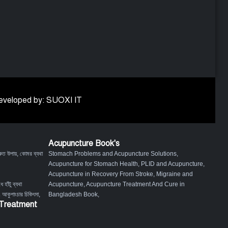
 Developed by: SUOXI IT
Acupuncture Book's
ুত উপায়
,
কোমর ব্যথা
Stomach Problems and Acupuncture Solutions
,
Acupuncture for Stomach Health
,
PLID and Acupuncture
,
Acupuncture in Recovery From Stroke
,
Migraine and
ে হাঁটু ব্যথা
Acupuncture
,
Acupuncture Treatment And Cure in
ং আকুপাংচার চিকিৎসা
,
Bangladesh Book
,
 Treatment