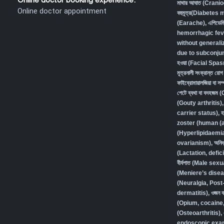
Online doctor booking experience:
মাথার আঘাত (Crani
Online doctor appointment
বহুমূত্র(Diabetes
(Earache)
,
এপিডেম
hemorrhagic fev
without generali
due to subconjunc
হওয়া (Facial Spa
মূত্রনালী সংক্রান্
ফাইব্রোমায়ালজিয়া বা
পেটে ব্যথা বা বদহজ
(Gouty arthritis)
carrier status)
,
হ
zoster (human (a
(Hyperlipidaemi
ovarianism)
,
অনিদ
(Lactation, defic
বীর্যপাত (Male se
(Meniere’s disea
(Neuralgia, Post
dermatitis)
,
ওজন বা
(Opium, cocaine
(Osteoarthritis)
,
endoscopic exam