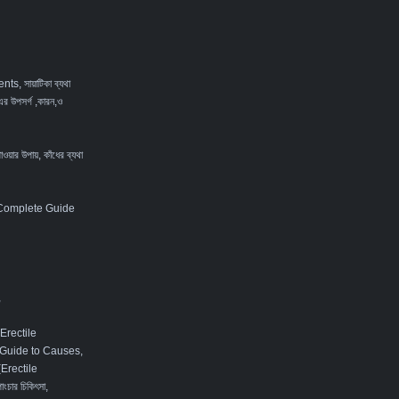
ents
,
সায়াটিকা ব্যথা
এর উপসর্গ ,কারন,ও
পাওয়ার উপায়
,
কাঁধের ব্যথা
 Complete Guide
,
Erectile
 Guide to Causes,
 (Erectile
ংচার চিকিৎসা
,