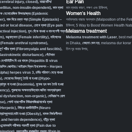
Ear Pain
ocerebral injury, closed)
,
ডায়াবেটিস/
 mellitus, non-insulin-dependent)
,
কান ব্যথা
কান ব্যথার কারণ, লক্ষণ এবং চিকিৎসা
,
Women’s Health
িক হেমোরেজিক ফিভার/জ্বর (Epidemic
er)
,
নাক দিয়ে রক্ত পড়া (Simple Epistaxis) –
গর্ভাবস্থায় বাচ্চার অবস্থান (Malposition of the Fe
zed or local disease
,
চোখে ব্যথা (Eye pain
চিকিৎসা
,
5 Way to Boost Women Health Natu
Melasma treatment
tival injection)
,
মুখ বেঁকে যাওয়া ও মাংসপেশী শক্ত
sm)
,
বন্ধ্যাত্বতা (Female infertility)
,
মহিলাদের
Melasma treatment with Laser
, best me
ত রোগ (Female urethral syndrome)
,
in Dhaka,
মেছতা কেন হয়
, melasma dur korar up
 সম্পূর্ণ শরীর ব্যথা (Fibromyalgia and fasciitis)
,
তিল দূর করার উপায়,
ম (Gastrokinetic disturbance)
,
গেঁটেবাত
,
হেপাটাইটিস বি এর বাহক (Hepatitis B virus
ারপিস জোস্টার / ভাইরাল স্কিন ইনফেকশন – Herpes
lpha) herpes virus 3
,
চর্বির পরিমাণ বেড়ে যাওয়া
a)
,
মেয়েদের ডিম্বাণু তৈরি না হওয়া ((Hypo-
্রা/ঘুম না হওয়া (Insomnia)
,
বুকের দুধ কম তৈরি হওয়া
iency)
,
পুরুষদের অক্ষমতা/উত্থান জনিত সমস্যা/দ্রুত
xual dysfunction, non-organic
),
মেনিয়ার’স রোগ
se)
,
পোস্ট হারপেটিক নিউরালজিয়া/নার্ভের ব্যথা
-Herpetic)
,
নিউরো ডার্মাটাইটিস (Neuro
ড়া/স্থূলতা/মোটা হওয়া (Obesity)
,
মাদক নির্ভরশীলতা
, and heroin dependence)
,
হাঁটুর ব্যথা
এন্ডোসকপি পরীক্ষার পরবর্তী ব্যথা (Pain due to
ination)
,
রক্তনালীর বাধাজনিত প্রদাহ (Pain in