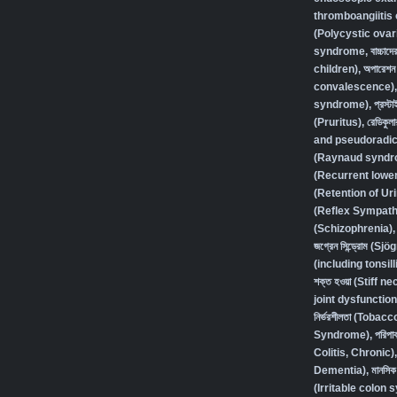
thromboangiitis 
(Polycystic ovar
syndrome
,
বাচ্চা
children)
,
অপারেশন 
convalescence)
syndrome)
,
প্রস্
(Pruritus)
,
রেডিকুলা
and pseudoradic
(Raynaud syndr
(Recurrent lower 
(Retention of Ur
(Reflex Sympath
(Schizophrenia),
জগ্রেন সিন্ড্রোম (
(including tonsilli
শক্ত হওয়া (Stiff ne
joint dysfunction
নির্ভরশীলতা (Toba
Syndrome)
,
পরিপা
Colitis, Chronic)
Dementia)
,
মানসি
(Irritable colon