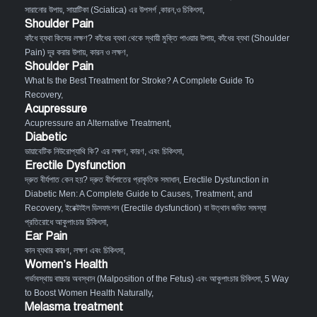
সারানোর উপায়
,
সায়াটিকা (Sciatica) এর উপসর্গ ,কারন,ও চিকিৎসা
,
Shoulder Pain
কাঁধে ব্যথা কিসের লক্ষণ? কাঁধের ব্যথা থেকে স্থায়ী মুক্তি পাওয়ার উপায়
,
কাঁধের ব্যথা (Shoulder
Pain) দূর করার উপায়, কারন ও লক্ষণ
,
Shoulder Pain
What Is the Best Treatment for Stroke? A Complete Guide To
Recovery
,
Acupressure
Acupressure an Alternative Treatment
,
Diabetic
ডায়াবেটিক নিউরোপ্যাথি কি? এর লক্ষণ, কারণ, এবং চিকিৎসা
,
Erectile Dysfunction
দ্রুত বীর্যপাত কেন হয়? দ্রুত বীর্যপাতের প্রাকৃতিক সমাধান
,
Erectile Dysfunction in
Diabetic Men: A Complete Guide to Causes, Treatment, and
Recovery
,
ইরেক্টাইল ডিসফাংশন (Erectile dysfunction) বা উত্থান জনিত সমস্যা
প্রতিরোধে আকুপাংচার চিকিৎসা
,
Ear Pain
কান ব্যথার কারণ, লক্ষণ এবং চিকিৎসা
,
Women’s Health
গর্ভাবস্থায় বাচ্চার অবস্থান (Malposition of the Fetus) এবং আকুপাংচার চিকিৎসা
,
5 Way
to Boost Women Health Naturally
,
Melasma treatment