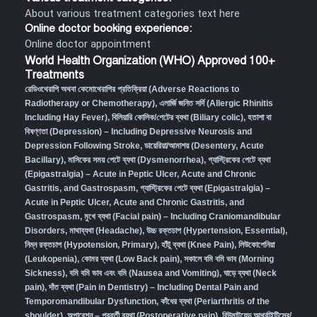
About various treatment categories text here
Online doctor booking experience:
Online doctor appointment
World Health Organization (WHO) Approved 100+
Treatments
রেডিওথেরাপি অথবা কেমোথেরাপির প্রতিক্রিয়া (Adverse Reactions to
Radiotherapy or Chemotherapy),
এলার্জি জনিত সর্দি (Allergic Rhinitis
Including Hay Fever),
বিলিয়ারি কোলিক/পেটের ব্যথা (Biliary colic),
হতাশা বা
বিষণ্ণতা (Depression) – Including Depressive Neurosis and
Depression Following Stroke
,
ডায়েরিয়া/আমাশয় (Desentery, Acute
Bacillary),
মাসিকের সময় পেটে ব্যথা (Dysmenorrhea)
,
গ্যাস্ট্রিকের পেটে ব্যথা
(Epigastralgia) – Acute in Peptic Ulcer, Acute and Chronic
Gastritis, and Gastrospasm
,
গ্যাস্ট্রিকের পেটে ব্যথা (Epigastralgia) –
Acute in Peptic Ulcer, Acute and Chronic Gastritis, and
Gastrospasm,
মুখে ব্যথা (Facial pain) – Including Craniomandibular
Disorders,
মাথাব্যথা (Headache)
,
উচ্চ রক্তচাপ (Hypertension, Essential)
,
নিম্ন রক্তচাপ (Hypotension, Primary)
,
হাঁটু ব্যথা (Knee Pain)
,
লিউকোপেনিয়া
(Leukopenia)
,
কোমর ব্যথা (Low Back pain)
,
সকালে বমি বমি ভাব (Morning
Sickness)
,
বমি বমি ভাব এবং বমি (Nausea and Vomiting)
,
ঘাড়ে ব্যথা (Neck
pain)
,
দাঁত ব্যথা (Pain in Dentistry) – Including Dental Pain and
Temporomandibular Dysfunction
,
কাঁধের ব্যথা (Periarthritis of the
shoulder)
,
অপারেশন – পরবর্তী ব্যথা (Postoperative pain)
,
রিউমাটয়েড আর্থ্রাইটিসের/