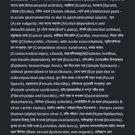
বাতের ব্যথা (Rheumatoid arthritis)
,
সায়াটিকা (Sciatica)
,
মচকানো (Sprain)
,
স্ট্রোক (Stroke)
,
টেনিস এলবো (Tennis elbow)
,
পেটে ব্যথা (Abdominal pain) –
in acute gastroenteritis or due to gastrointestinal spasm
,
ব্রন
(Acne vulgaris)
,
মদ্য পানের অভ্যাস (Alcohol dependence and
detoxification)
,
মুখ বেঁকে যাওয়া (Bell’s palsy)
,
হাঁপানি (Bronchial asthma)
,
ক্যান্সারের ব্যথা (Cancer pain)
,
কার্ডিয়াক নিউরোসিস (Cardiac neurosis)
,
পিত্ত থলির
প্রদাহ ((Cholecystitis, chronic, with acute exacerbation)
,
প্রতিযোগিতার
চাপ সংক্রান্ত রোগ (Competition stress syndrome)
,
মাথার আঘাত
(Craniocerebral injury, closed)
,
ডায়াবেটিস/বহুমূত্র(Diabetes mellitus,
non-insulin-dependent)
,
কান ব্যথা (Earache)
,
এপিডেমিক হেমোরেজিক ফিভার/জ্বর
(Epidemic hemorrhagic fever)
,
নাক দিয়ে রক্ত পড়া (Simple Epistaxis) –
without generalized or local disease
,
চোখে ব্যথা (Eye pain due to
subconjunctival injection)
,
মুখ বেঁকে যাওয়া ও মাংসপেশী শক্ত হওয়া (Facial
Spasm)
,
বন্ধ্যাত্বতা (Female infertility)
,
মহিলাদের মূত্রনালী সংক্রান্ত রোগ
(Female urethral syndrome)
,
ফাইব্রোমায়ালজিয়া বা সম্পূর্ণ শরীর ব্যথা
(Fibromyalgia and fasciitis)
,
পেটে ব্যথা বা বদহজম (Gastrokinetic
disturbance)
,
গেঁটেবাত (Gouty arthritis)
,
হেপাটাইটিস বি এর বাহক (Hepatitis B
virus carrier status)
,
হারপিস জোস্টার / ভাইরাল স্কিন ইনফেকশন – Herpes zoster
(human (alpha) herpes virus 3
,
চর্বির পরিমাণ বেড়ে যাওয়া (Hyperlipidaemia)
,
মেয়েদের ডিম্বাণু তৈরি না হওয়া ((Hypo-ovarianism)
,
অনিদ্রা/ঘুম না হওয়া (Insomnia)
,
বুকের দুধ কম তৈরি হওয়া (Lactation, deficiency)
,
পুরুষদের অক্ষমতা/উত্থান জনিত সমস্যা/
দ্রুত বীর্যপাত (Male sexual dysfunction, non-organic
),
মেনিয়ার’স রোগ