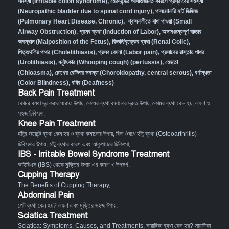
সমস্যা (Irritable colon syndrome)
,
মেরুদন্ডের আঘাতজনিত কারণে প্রস্রাবের সমস্যা
(Neuropathic bladder due to spinal cord injury)
,
পালমোনারি হার্ট ডিজিজ
(Pulmonary Heart Disease, Chronic)
,
শ্বাসনালীতে বাধা পাওয়া (Small
Airway Obstruction)
,
প্রসব ব্যথা (Induction of Labor)
,
অসামঞ্জস্যপূর্ণ বাচ্চার
অবস্থান (Malposition of the Fetus)
,
কিডনি/বৃক্কের ব্যথা (Renal Colic)
,
পিত্তথলির পাথর (Cholelithiasis)
,
প্রসব বেদনা (Labor pain)
,
প্রসাবের রাস্তায় পাথর
(Urolithiasis)
,
ধনুষ্টংকার (Whooping cough) (pertussis)
,
মেছতা
(Chloasma)
,
চোখের রেটিনার সমস্যা (Choroidopathy, central serous)
,
বর্ণান্ধতা
(Color Blindness)
,
বধির (Deafness)
Back Pain Treatment
কোমর ব্যথা দূর করার ঘরোয়া উপায়
,
কোমর ব্যথা কমানোর দ্রুত উপায়
,
কোমর ব্যথা কেন হয়, লক্ষণ ও
সহজ চিকিৎসা
,
Knee Pain Treatment
হাঁটুর জয়েন্টে ব্যথা কেন হয় ও ব্যথা কমানোর উপায়
,
বিনা ঔষধে হাঁটু ব্যথা (Osteoarthritis)
চিকিৎসার উপায়
,
হাঁটু ব্যথার কারণ এবং আকুপাংচার চিকিৎসা
,
IBS - Irritable Bowel Syndrome Treatment
আইবিএস (IBS) থেকে মুক্তির উপায় এর কারণ ও উপসর্গ
,
Cupping Therapy
The Benefits of Cupping Therapy
,
Abdominal Pain
পেট ব্যথা কেন হয়? লক্ষণ এবং মুক্তির সহজ উপায়
,
Sciatica Treatment
Sciatica: Symptoms, Causes, and Treatments
,
সায়াটিকা ব্যথা কেন হয়? সায়াটিকা