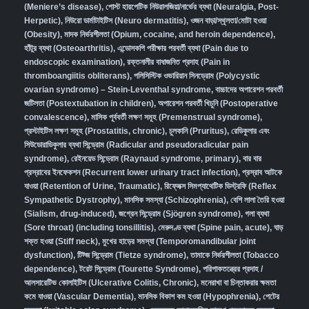
(Meniere’s disease)
,
পোস্ট হারপেটিক নিউরালজিয়া/নার্ভের ব্যথা (Neuralgia, Post-
Herpetic)
,
নিউরো ডার্মাটাইটিস (Neuro dermatitis)
,
ওজন বাড়া/স্থূলতা/মোটা হওয়া
(Obesity)
,
মাদক নির্ভরশীলতা (Opium, cocaine, and heroin dependence)
,
হাঁটুর ব্যথা (Osteoarthritis)
,
এন্ডোসকপি পরীক্ষার পরবর্তী ব্যথা (Pain due to
endoscopic examination)
,
রক্তনালীর বাধাজনিত প্রদাহ (Pain in
thromboangiitis obliterans)
,
পলিসিস্টিক ওভারিয়ান সিনড্রোম (Polycystic
ovarian syndrome) – Stein-Leventhal syndrome
,
বাচ্চাদের অপারেশন পরবর্তী
জটিলতা (Postextubation in children)
,
অপারেশন পরবর্তী খিচুনি (Postoperative
convalescence)
,
মাসিক পূর্ববর্তী লক্ষণ সমূহ (Premenstrual syndrome)
,
প্রস্টাইটিস লক্ষণ সমূহ (Prostatitis, chronic)
,
চুলকানি (Pruritus)
,
রেডিকুলার এবং
সিউডোরাডিকুলার ব্যথা সিন্ড্রোম (Radicular and pseudoradicular pain
syndrome)
,
রেইনয়েড সিন্ড্রোম (Raynaud syndrome, primary)
,
বার বার
প্রস্রাবের ইনফেকশন (Recurrent lower urinary tract infection)
,
প্রস্রাব আটকে
যাওয়া (Retention of Urine, Traumatic)
,
রিফ্লেক্স সিমপ্যাথেটিক ডিস্ট্রফি (Reflex
Sympathetic Dystrophy)
,
মানসিক সমস্যা (Schizophrenia),
বেশি লালা তৈরি হওয়া
(Sialism, drug-induced)
,
জগ্রেন সিন্ড্রোম (Sjögren syndrome)
,
গলা ব্যথা
(Sore throat) (including tonsillitis)
,
মেরুদণ্ড ব্যথা (Spine pain, acute)
,
ঘাড়
শক্ত হওয়া (Stiff neck)
,
মুখের হাড়ের সমস্যা (Temporomandibular joint
dysfunction)
,
টিট্জ সিন্ড্রোম (Tietze syndrome)
,
তামাকে নির্ভরশীলতা (Tobacco
dependence)
,
টরেট সিন্ড্রোম (Tourette Syndrome)
,
পরিপাকতন্ত্রের প্রদাহ /
আলসারেটিভ কোলাইটিস (Ulcerative Colitis, Chronic)
,
মনেরাখা বা চিন্তাকরার ক্ষমতা
কমে যাওয়া (Vascular Dementia)
,
মানসিক বিকাশ কম হওয়া (Hypophrenia)
,
পেটের