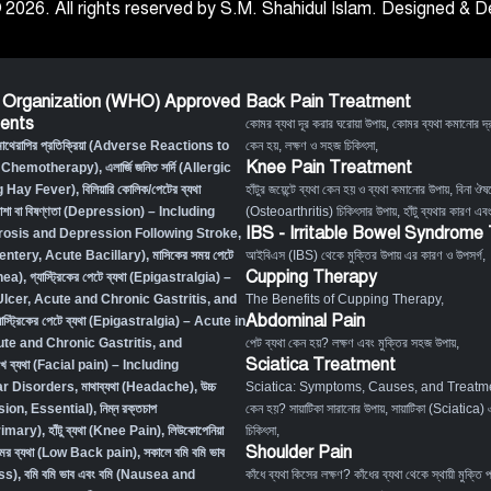
 2026. All rights reserved by S.M. Shahidul Islam. Designed &
 Organization (WHO) Approved
Back Pain Treatment
ents
কোমর ব্যথা দূর করার ঘরোয়া উপায়
,
কোমর ব্যথা কমানোর দ্র
মোথেরাপির প্রতিক্রিয়া (Adverse Reactions to
কেন হয়, লক্ষণ ও সহজ চিকিৎসা
,
Knee Pain Treatment
 Chemotherapy),
এলার্জি জনিত সর্দি (Allergic
g Hay Fever),
বিলিয়ারি কোলিক/পেটের ব্যথা
হাঁটুর জয়েন্টে ব্যথা কেন হয় ও ব্যথা কমানোর উপায়
,
বিনা ঔষধ
াশা বা বিষণ্ণতা (Depression) – Including
(Osteoarthritis) চিকিৎসার উপায়
,
হাঁটু ব্যথার কারণ এব
IBS - Irritable Bowel Syndrome
osis and Depression Following Stroke
,
Desentery, Acute Bacillary),
মাসিকের সময় পেটে
আইবিএস (IBS) থেকে মুক্তির উপায় এর কারণ ও উপসর্গ
,
Cupping Therapy
hea)
,
গ্যাস্ট্রিকের পেটে ব্যথা (Epigastralgia) –
Ulcer, Acute and Chronic Gastritis, and
The Benefits of Cupping Therapy
,
Abdominal Pain
যাস্ট্রিকের পেটে ব্যথা (Epigastralgia) – Acute in
ute and Chronic Gastritis, and
পেট ব্যথা কেন হয়? লক্ষণ এবং মুক্তির সহজ উপায়
,
Sciatica Treatment
খে ব্যথা (Facial pain) – Including
r Disorders,
মাথাব্যথা (Headache)
,
উচ্চ
Sciatica: Symptoms, Causes, and Treatm
sion, Essential)
,
নিম্ন রক্তচাপ
কেন হয়? সায়াটিকা সারানোর উপায়
,
সায়াটিকা (Sciatica) 
rimary)
,
হাঁটু ব্যথা (Knee Pain)
,
লিউকোপেনিয়া
চিকিৎসা
,
Shoulder Pain
মর ব্যথা (Low Back pain)
,
সকালে বমি বমি ভাব
ss)
,
বমি বমি ভাব এবং বমি (Nausea and
কাঁধে ব্যথা কিসের লক্ষণ? কাঁধের ব্যথা থেকে স্থায়ী মুক্তি 