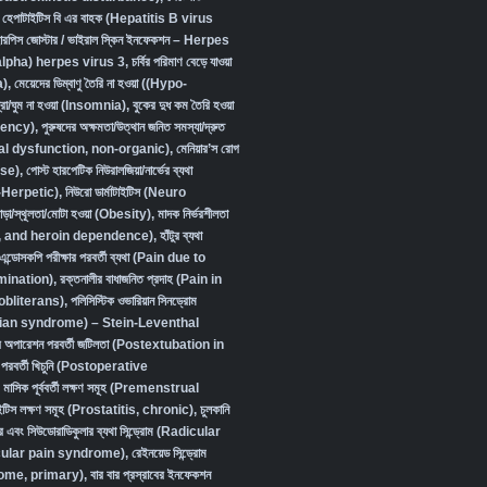
,
হেপাটাইটিস বি এর বাহক (Hepatitis B virus
ারপিস জোস্টার / ভাইরাল স্কিন ইনফেকশন – Herpes
lpha) herpes virus 3
,
চর্বির পরিমাণ বেড়ে যাওয়া
a)
,
মেয়েদের ডিম্বাণু তৈরি না হওয়া ((Hypo-
্রা/ঘুম না হওয়া (Insomnia)
,
বুকের দুধ কম তৈরি হওয়া
iency)
,
পুরুষদের অক্ষমতা/উত্থান জনিত সমস্যা/দ্রুত
xual dysfunction, non-organic
),
মেনিয়ার’স রোগ
se)
,
পোস্ট হারপেটিক নিউরালজিয়া/নার্ভের ব্যথা
-Herpetic)
,
নিউরো ডার্মাটাইটিস (Neuro
ড়া/স্থূলতা/মোটা হওয়া (Obesity)
,
মাদক নির্ভরশীলতা
, and heroin dependence)
,
হাঁটুর ব্যথা
এন্ডোসকপি পরীক্ষার পরবর্তী ব্যথা (Pain due to
ination)
,
রক্তনালীর বাধাজনিত প্রদাহ (Pain in
obliterans)
,
পলিসিস্টিক ওভারিয়ান সিনড্রোম
ian syndrome) – Stein-Leventhal
দের অপারেশন পরবর্তী জটিলতা (Postextubation in
পরবর্তী খিচুনি (Postoperative
,
মাসিক পূর্ববর্তী লক্ষণ সমূহ (Premenstrual
টাইটিস লক্ষণ সমূহ (Prostatitis, chronic)
,
চুলকানি
র এবং সিউডোরাডিকুলার ব্যথা সিন্ড্রোম (Radicular
ular pain syndrome)
,
রেইনয়েড সিন্ড্রোম
ome, primary)
,
বার বার প্রস্রাবের ইনফেকশন