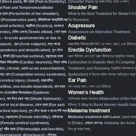
্যথা (Neck pain)
,
দাঁত ব্যথা (Pain in Dentistry)
(Shoulder Pain) দূর করার উপায়, কারন ও লক্ষণ
,
Shoulder Pain
tal Pain and Temporomandibular
ের ব্যথা (Periarthritis of the shoulder)
,
What Is the Best Treatment for Stroke? A
্যথা (Postoperative pain)
,
রিউমাটয়েড আর্থ্রাইটিসের/
To Recovery
,
Acupressure
atoid arthritis)
,
সায়াটিকা (Sciatica)
,
মচকানো
Stroke)
,
টেনিস এলবো (Tennis elbow)
,
পেটে ব্যথা
Acupressure an Alternative Treatment
,
Diabetic
– in acute gastroenteritis or due to
l spasm
,
ব্রন (Acne vulgaris)
,
মদ্য পানের
ডায়াবেটিক নিউরোপ্যাথি কি? এর লক্ষণ, কারণ, এবং চিকিৎসা
Erectile Dysfunction
dependence and detoxification)
,
মুখ বেঁকে
)
,
হাঁপানি (Bronchial asthma)
,
ক্যান্সারের ব্যথা
দ্রুত বীর্যপাত কেন হয়? দ্রুত বীর্যপাতের প্রাকৃতিক সমাধান
,
র্ডিয়াক নিউরোসিস (Cardiac neurosis)
,
পিত্ত থলির
Dysfunction in Diabetic Men: A Complete
titis, chronic, with acute exacerbation)
,
Treatment, and Recovery
,
ইরেক্টাইল ডিসফাংশন
ংক্রান্ত রোগ (Competition stress syndrome)
,
dysfunction) বা উত্থান জনিত সমস্যা প্রতিরোধে আকুপা
Ear Pain
ocerebral injury, closed)
,
ডায়াবেটিস/
 mellitus, non-insulin-dependent)
,
কান ব্যথা
কান ব্যথার কারণ, লক্ষণ এবং চিকিৎসা
,
Women’s Health
িক হেমোরেজিক ফিভার/জ্বর (Epidemic
er)
,
নাক দিয়ে রক্ত পড়া (Simple Epistaxis) –
গর্ভাবস্থায় বাচ্চার অবস্থান (Malposition of the Fe
zed or local disease
,
চোখে ব্যথা (Eye pain
চিকিৎসা
,
5 Way to Boost Women Health Natu
Melasma treatment
tival injection)
,
মুখ বেঁকে যাওয়া ও মাংসপেশী শক্ত
sm)
,
বন্ধ্যাত্বতা (Female infertility)
,
মহিলাদের
Melasma treatment with Laser
, best me
ত রোগ (Female urethral syndrome)
,
in Dhaka,
মেছতা কেন হয়
, melasma dur korar up
 সম্পূর্ণ শরীর ব্যথা (Fibromyalgia and fasciitis)
,
তিল দূর করার উপায়,
ম (Gastrokinetic disturbance)
,
গেঁটেবাত