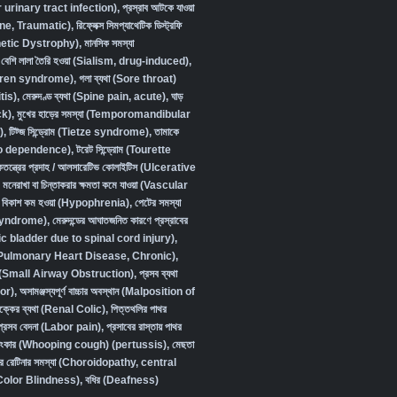
urinary tract infection)
,
প্রস্রাব আটকে যাওয়া
ine, Traumatic)
,
রিফ্লেক্স সিমপ্যাথেটিক ডিস্ট্রফি
etic Dystrophy)
,
মানসিক সমস্যা
বেশি লালা তৈরি হওয়া (Sialism, drug-induced)
,
Sjögren syndrome)
,
গলা ব্যথা (Sore throat)
tis)
,
মেরুদণ্ড ব্যথা (Spine pain, acute)
,
ঘাড়
ck)
,
মুখের হাড়ের সমস্যা (Temporomandibular
)
,
টিট্জ সিন্ড্রোম (Tietze syndrome)
,
তামাকে
cco dependence)
,
টরেট সিন্ড্রোম (Tourette
কতন্ত্রের প্রদাহ / আলসারেটিভ কোলাইটিস (Ulcerative
,
মনেরাখা বা চিন্তাকরার ক্ষমতা কমে যাওয়া (Vascular
ক বিকাশ কম হওয়া (Hypophrenia)
,
পেটের সমস্যা
 syndrome)
,
মেরুদন্ডের আঘাতজনিত কারণে প্রস্রাবের
ic bladder due to spinal cord injury)
,
জিজ (Pulmonary Heart Disease, Chronic)
,
াওয়া (Small Airway Obstruction)
,
প্রসব ব্যথা
or)
,
অসামঞ্জস্যপূর্ণ বাচ্চার অবস্থান (Malposition of
বৃক্কের ব্যথা (Renal Colic)
,
পিত্তথলির পাথর
প্রসব বেদনা (Labor pain)
,
প্রসাবের রাস্তায় পাথর
ুষ্টংকার (Whooping cough) (pertussis)
,
মেছতা
র রেটিনার সমস্যা (Choroidopathy, central
া (Color Blindness)
,
বধির (Deafness)