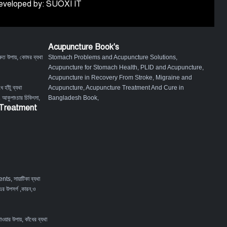
 Developed by: SUOXI IT
Acupuncture Book's
ুত উপায়
,
কোমর ব্যথা
Stomach Problems and Acupuncture Solutions
,
Acupuncture for Stomach Health
,
PLID and Acupuncture
,
Acupuncture in Recovery From Stroke
,
Migraine and
ে হাঁটু ব্যথা
Acupuncture
,
Acupuncture Treatment And Cure in
ং আকুপাংচার চিকিৎসা
,
Bangladesh Book
,
 Treatment
ents
,
সায়াটিকা ব্যথা
এর উপসর্গ ,কারন,ও
পাওয়ার উপায়
,
কাঁধের ব্যথা