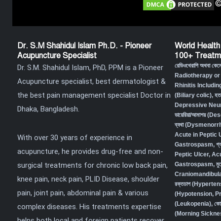
©
Dr. S.M Shahidul Islam Ph.D. - Pioneer
World Health
Acupuncture Specialist
100+ Treatm
রেডিওথেরাপি অথবা কে
Dr. S.M. Shahidul Islam, PhD, PPM is a Pioneer
Radiotherapy or
Acupuncture specialist, best dermatologist &
Rhinitis Includin
the best pain management specialist Doctor in
(Biliary colic),
হত
Depressive Neur
Dhaka, Bangladesh.
ডায়েরিয়া/আমাশয় (
ব্যথা (Dysmenorr
Acute in Peptic 
With over 30 years of experience in
Gastrospasm
,
গ্
acupuncture, he provides drug-free and non-
Peptic Ulcer, Ac
surgical treatments for chronic low back pain,
Gastrospasm,
মু
Craniomandibula
knee pain, neck pain, PLID Disease, shoulder
রক্তচাপ (Hyperten
pain, joint pain, abdominal pain & various
(Hypotension, P
(Leukopenia)
,
কো
complex diseases. His treatments expertise
(Morning Sickne
helps both local and foreign patients recover