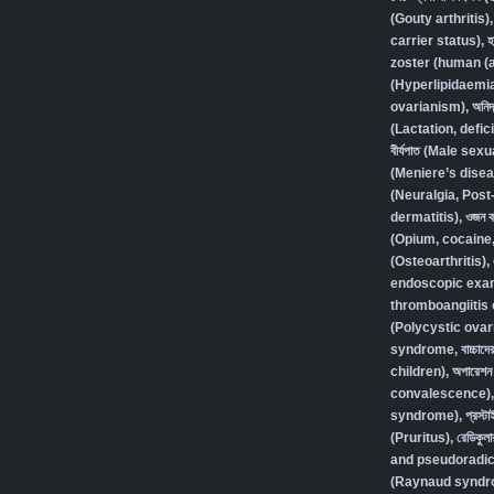
(Gouty arthritis)
carrier status)
,
হ
zoster (human (a
(Hyperlipidaemi
ovarianism)
,
অনিদ
(Lactation, defic
বীর্যপাত (Male se
(Meniere’s disea
(Neuralgia, Post
dermatitis)
,
ওজন বা
(Opium, cocaine
(Osteoarthritis)
,
endoscopic exam
thromboangiitis 
(Polycystic ovar
syndrome
,
বাচ্চা
children)
,
অপারেশন 
convalescence)
syndrome)
,
প্রস্
(Pruritus)
,
রেডিকুলা
and pseudoradic
(Raynaud syndr