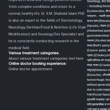
Vomiting)
,
ঘাড়ে ব
from complex conditions and return to a
– Including Den
Dysfunction
,
কাঁধ
normal, healthy life. Dr. S.M. Shahidul Islam PhD
অপারেশন – পরবর্তী ব
is also an expert in the fields of Dermatology,
বাতের ব্যথা (Rheum
(Sprain)
,
স্ট্রোক (
Neurology, Dietitian/Food & Nutrition (Life Style
(Abdominal pain) 
Modification) and Sexology/Sex Specialist and
gastrointestina
he is constantly conducting research in the
অভ্যাস (Alcohol 
যাওয়া (Bell’s palsy
medical field.
(Cancer pain)
,
কা
Various treatment categories:
প্রদাহ ((Cholecys
About various treatment categories text here
প্রতিযোগিতার চাপ স
Online doctor booking experience:
মাথার আঘাত (Crani
Online doctor appointment
বহুমূত্র(Diabetes
(Earache)
,
এপিডেম
hemorrhagic fev
without generali
due to subconjunc
হওয়া (Facial Spa
মূত্রনালী সংক্রান্
ফাইব্রোমায়ালজিয়া বা
পেটে ব্যথা বা বদহজ