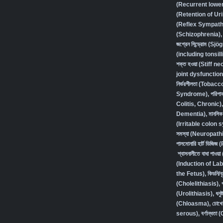
(Recurrent lower 
(Retention of Ur
(Reflex Sympath
(Schizophrenia),
জগ্রেন সিন্ড্রোম (
(including tonsilli
শক্ত হওয়া (Stiff ne
joint dysfunction
নির্ভরশীলতা (Toba
Syndrome)
,
পরিপা
Colitis, Chronic)
Dementia)
,
মানসি
(Irritable colon
সমস্যা (Neuropath
পালমোনারি হার্ট ডি
শ্বাসনালীতে বাধা প
(Induction of Lab
the Fetus)
,
কিডনি/
(Cholelithiasis)
,
(Urolithiasis)
,
ধন
(Chloasma)
,
চোখে
serous)
,
বর্ণান্ধত