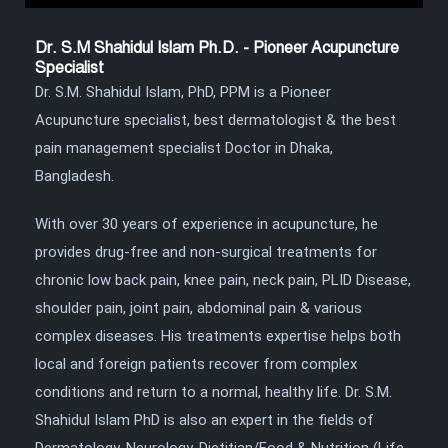
Dr. S.M Shahidul Islam Ph.D. - Pioneer Acupuncture
Specialist
Dr. S.M. Shahidul Islam, PhD, PPM is a Pioneer
Acupuncture specialist, best dermatologist & the best
pain management specialist Doctor in Dhaka,
Bangladesh.
With over 30 years of experience in acupuncture, he
provides drug-free and non-surgical treatments for
chronic low back pain, knee pain, neck pain, PLID Disease,
shoulder pain, joint pain, abdominal pain & various
complex diseases. His treatments expertise helps both
local and foreign patients recover from complex
conditions and return to a normal, healthy life. Dr. S.M.
Shahidul Islam PhD is also an expert in the fields of
Dermatology, Neurology, Dietitian/Food & Nutrition (Life