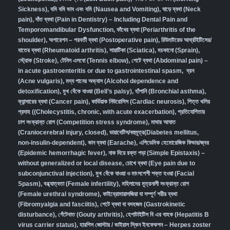
Sickness)
,
বমি বমি ভাব এবং বমি (Nausea and Vomiting)
,
ঘাড়ে ব্যথা (Neck
pain)
,
দাঁত ব্যথা (Pain in Dentistry) – Including Dental Pain and
Temporomandibular Dysfunction
,
কাঁধের ব্যথা (Periarthritis of the
shoulder)
,
অপারেশন – পরবর্তী ব্যথা (Postoperative pain)
,
রিউমাটয়েড আর্থ্রাইটিসের/
বাতের ব্যথা (Rheumatoid arthritis)
,
সায়াটিকা (Sciatica)
,
মচকানো (Sprain)
,
স্ট্রোক (Stroke)
,
টেনিস এলবো (Tennis elbow)
,
পেটে ব্যথা (Abdominal pain) –
in acute gastroenteritis or due to gastrointestinal spasm
,
ব্রন
(Acne vulgaris)
,
মদ্য পানের অভ্যাস (Alcohol dependence and
detoxification)
,
মুখ বেঁকে যাওয়া (Bell’s palsy)
,
হাঁপানি (Bronchial asthma)
,
ক্যান্সারের ব্যথা (Cancer pain)
,
কার্ডিয়াক নিউরোসিস (Cardiac neurosis)
,
পিত্ত থলির
প্রদাহ ((Cholecystitis, chronic, with acute exacerbation)
,
প্রতিযোগিতার
চাপ সংক্রান্ত রোগ (Competition stress syndrome)
,
মাথার আঘাত
(Craniocerebral injury, closed)
,
ডায়াবেটিস/বহুমূত্র(Diabetes mellitus,
non-insulin-dependent)
,
কান ব্যথা (Earache)
,
এপিডেমিক হেমোরেজিক ফিভার/জ্বর
(Epidemic hemorrhagic fever)
,
নাক দিয়ে রক্ত পড়া (Simple Epistaxis) –
without generalized or local disease
,
চোখে ব্যথা (Eye pain due to
subconjunctival injection)
,
মুখ বেঁকে যাওয়া ও মাংসপেশী শক্ত হওয়া (Facial
Spasm)
,
বন্ধ্যাত্বতা (Female infertility)
,
মহিলাদের মূত্রনালী সংক্রান্ত রোগ
(Female urethral syndrome)
,
ফাইব্রোমায়ালজিয়া বা সম্পূর্ণ শরীর ব্যথা
(Fibromyalgia and fasciitis)
,
পেটে ব্যথা বা বদহজম (Gastrokinetic
disturbance)
,
গেঁটেবাত (Gouty arthritis)
,
হেপাটাইটিস বি এর বাহক (Hepatitis B
virus carrier status)
,
হারপিস জোস্টার / ভাইরাল স্কিন ইনফেকশন – Herpes zoster