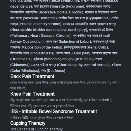
dysfunction)
,
টিট্জ সিন্ড্রোম (Tietze syndrome)
,
তামাকে নির্ভরশীলতা (Tobacco
dependence)
,
টরেট সিন্ড্রোম (Tourette Syndrome)
,
পরিপাকতন্ত্রের প্রদাহ /
আলসারেটিভ কোলাইটিস (Ulcerative Colitis, Chronic)
,
মনেরাখা বা চিন্তাকরার ক্ষমতা
কমে যাওয়া (Vascular Dementia)
,
মানসিক বিকাশ কম হওয়া (Hypophrenia)
,
পেটের
সমস্যা (Irritable colon syndrome)
,
মেরুদন্ডের আঘাতজনিত কারণে প্রস্রাবের সমস্যা
(Neuropathic bladder due to spinal cord injury)
,
পালমোনারি হার্ট ডিজিজ
(Pulmonary Heart Disease, Chronic)
,
শ্বাসনালীতে বাধা পাওয়া (Small
Airway Obstruction)
,
প্রসব ব্যথা (Induction of Labor)
,
অসামঞ্জস্যপূর্ণ বাচ্চার
অবস্থান (Malposition of the Fetus)
,
কিডনি/বৃক্কের ব্যথা (Renal Colic)
,
পিত্তথলির পাথর (Cholelithiasis)
,
প্রসব বেদনা (Labor pain)
,
প্রসাবের রাস্তায় পাথর
(Urolithiasis)
,
ধনুষ্টংকার (Whooping cough) (pertussis)
,
মেছতা
(Chloasma)
,
চোখের রেটিনার সমস্যা (Choroidopathy, central serous)
,
বর্ণান্ধতা
(Color Blindness)
,
বধির (Deafness)
Back Pain Treatment
কোমর ব্যথা দূর করার ঘরোয়া উপায়
,
কোমর ব্যথা কমানোর দ্রুত উপায়
,
কোমর ব্যথা কেন হয়, লক্ষণ ও
সহজ চিকিৎসা
,
Knee Pain Treatment
হাঁটুর জয়েন্টে ব্যথা কেন হয় ও ব্যথা কমানোর উপায়
,
বিনা ঔষধে হাঁটু ব্যথা (Osteoarthritis)
চিকিৎসার উপায়
,
হাঁটু ব্যথার কারণ এবং আকুপাংচার চিকিৎসা
,
IBS - Irritable Bowel Syndrome Treatment
আইবিএস (IBS) থেকে মুক্তির উপায় এর কারণ ও উপসর্গ
,
Cupping Therapy
The Benefits of Cupping Therapy
,