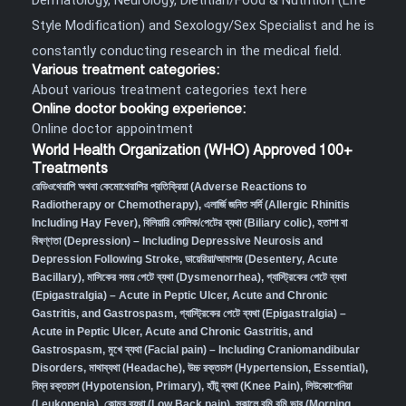
Style Modification) and Sexology/Sex Specialist and he is
constantly conducting research in the medical field.
Various treatment categories:
About various treatment categories text here
Online doctor booking experience:
Online doctor appointment
World Health Organization (WHO) Approved 100+
Treatments
রেডিওথেরাপি অথবা কেমোথেরাপির প্রতিক্রিয়া (Adverse Reactions to
Radiotherapy or Chemotherapy),
এলার্জি জনিত সর্দি (Allergic Rhinitis
Including Hay Fever),
বিলিয়ারি কোলিক/পেটের ব্যথা (Biliary colic),
হতাশা বা
বিষণ্ণতা (Depression) – Including Depressive Neurosis and
Depression Following Stroke
,
ডায়েরিয়া/আমাশয় (Desentery, Acute
Bacillary),
মাসিকের সময় পেটে ব্যথা (Dysmenorrhea)
,
গ্যাস্ট্রিকের পেটে ব্যথা
(Epigastralgia) – Acute in Peptic Ulcer, Acute and Chronic
Gastritis, and Gastrospasm
,
গ্যাস্ট্রিকের পেটে ব্যথা (Epigastralgia) –
Acute in Peptic Ulcer, Acute and Chronic Gastritis, and
Gastrospasm,
মুখে ব্যথা (Facial pain) – Including Craniomandibular
Disorders,
মাথাব্যথা (Headache)
,
উচ্চ রক্তচাপ (Hypertension, Essential)
,
নিম্ন রক্তচাপ (Hypotension, Primary)
,
হাঁটু ব্যথা (Knee Pain)
,
লিউকোপেনিয়া
(Leukopenia)
,
কোমর ব্যথা (Low Back pain)
,
সকালে বমি বমি ভাব (Morning