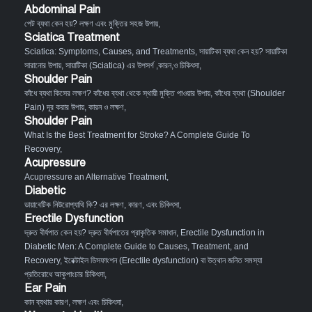
Abdominal Pain
পেট ব্যথা কেন হয়? লক্ষণ এবং মুক্তির সহজ উপায়
,
Sciatica Treatment
Sciatica: Symptoms, Causes, and Treatments
,
সায়াটিকা ব্যথা কেন হয়? সায়াটিকা
সারানোর উপায়
,
সায়াটিকা (Sciatica) এর উপসর্গ ,কারন,ও চিকিৎসা
,
Shoulder Pain
কাঁধে ব্যথা কিসের লক্ষণ? কাঁধের ব্যথা থেকে স্থায়ী মুক্তি পাওয়ার উপায়
,
কাঁধের ব্যথা (Shoulder
Pain) দূর করার উপায়, কারন ও লক্ষণ
,
Shoulder Pain
What Is the Best Treatment for Stroke? A Complete Guide To
Recovery
,
Acupressure
Acupressure an Alternative Treatment
,
Diabetic
ডায়াবেটিক নিউরোপ্যাথি কি? এর লক্ষণ, কারণ, এবং চিকিৎসা
,
Erectile Dysfunction
দ্রুত বীর্যপাত কেন হয়? দ্রুত বীর্যপাতের প্রাকৃতিক সমাধান
,
Erectile Dysfunction in
Diabetic Men: A Complete Guide to Causes, Treatment, and
Recovery
,
ইরেক্টাইল ডিসফাংশন (Erectile dysfunction) বা উত্থান জনিত সমস্যা
প্রতিরোধে আকুপাংচার চিকিৎসা
,
Ear Pain
কান ব্যথার কারণ, লক্ষণ এবং চিকিৎসা
,