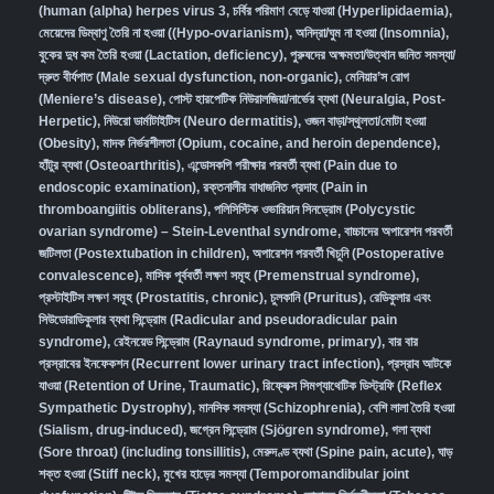
(human (alpha) herpes virus 3
,
চর্বির পরিমাণ বেড়ে যাওয়া (Hyperlipidaemia)
,
মেয়েদের ডিম্বাণু তৈরি না হওয়া ((Hypo-ovarianism)
,
অনিদ্রা/ঘুম না হওয়া (Insomnia)
,
বুকের দুধ কম তৈরি হওয়া (Lactation, deficiency)
,
পুরুষদের অক্ষমতা/উত্থান জনিত সমস্যা/
দ্রুত বীর্যপাত (Male sexual dysfunction, non-organic
),
মেনিয়ার’স রোগ
(Meniere’s disease)
,
পোস্ট হারপেটিক নিউরালজিয়া/নার্ভের ব্যথা (Neuralgia, Post-
Herpetic)
,
নিউরো ডার্মাটাইটিস (Neuro dermatitis)
,
ওজন বাড়া/স্থূলতা/মোটা হওয়া
(Obesity)
,
মাদক নির্ভরশীলতা (Opium, cocaine, and heroin dependence)
,
হাঁটুর ব্যথা (Osteoarthritis)
,
এন্ডোসকপি পরীক্ষার পরবর্তী ব্যথা (Pain due to
endoscopic examination)
,
রক্তনালীর বাধাজনিত প্রদাহ (Pain in
thromboangiitis obliterans)
,
পলিসিস্টিক ওভারিয়ান সিনড্রোম (Polycystic
ovarian syndrome) – Stein-Leventhal syndrome
,
বাচ্চাদের অপারেশন পরবর্তী
জটিলতা (Postextubation in children)
,
অপারেশন পরবর্তী খিচুনি (Postoperative
convalescence)
,
মাসিক পূর্ববর্তী লক্ষণ সমূহ (Premenstrual syndrome)
,
প্রস্টাইটিস লক্ষণ সমূহ (Prostatitis, chronic)
,
চুলকানি (Pruritus)
,
রেডিকুলার এবং
সিউডোরাডিকুলার ব্যথা সিন্ড্রোম (Radicular and pseudoradicular pain
syndrome)
,
রেইনয়েড সিন্ড্রোম (Raynaud syndrome, primary)
,
বার বার
প্রস্রাবের ইনফেকশন (Recurrent lower urinary tract infection)
,
প্রস্রাব আটকে
যাওয়া (Retention of Urine, Traumatic)
,
রিফ্লেক্স সিমপ্যাথেটিক ডিস্ট্রফি (Reflex
Sympathetic Dystrophy)
,
মানসিক সমস্যা (Schizophrenia),
বেশি লালা তৈরি হওয়া
(Sialism, drug-induced)
,
জগ্রেন সিন্ড্রোম (Sjögren syndrome)
,
গলা ব্যথা
(Sore throat) (including tonsillitis)
,
মেরুদণ্ড ব্যথা (Spine pain, acute)
,
ঘাড়
শক্ত হওয়া (Stiff neck)
,
মুখের হাড়ের সমস্যা (Temporomandibular joint