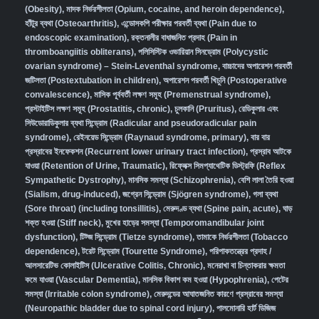
(Obesity)
,
মাদক নির্ভরশীলতা (Opium, cocaine, and heroin dependence)
,
হাঁটুর ব্যথা (Osteoarthritis)
,
এন্ডোসকপি পরীক্ষার পরবর্তী ব্যথা (Pain due to
endoscopic examination)
,
রক্তনালীর বাধাজনিত প্রদাহ (Pain in
thromboangiitis obliterans)
,
পলিসিস্টিক ওভারিয়ান সিনড্রোম (Polycystic
ovarian syndrome) – Stein-Leventhal syndrome
,
বাচ্চাদের অপারেশন পরবর্তী
জটিলতা (Postextubation in children)
,
অপারেশন পরবর্তী খিচুনি (Postoperative
convalescence)
,
মাসিক পূর্ববর্তী লক্ষণ সমূহ (Premenstrual syndrome)
,
প্রস্টাইটিস লক্ষণ সমূহ (Prostatitis, chronic)
,
চুলকানি (Pruritus)
,
রেডিকুলার এবং
সিউডোরাডিকুলার ব্যথা সিন্ড্রোম (Radicular and pseudoradicular pain
syndrome)
,
রেইনয়েড সিন্ড্রোম (Raynaud syndrome, primary)
,
বার বার
প্রস্রাবের ইনফেকশন (Recurrent lower urinary tract infection)
,
প্রস্রাব আটকে
যাওয়া (Retention of Urine, Traumatic)
,
রিফ্লেক্স সিমপ্যাথেটিক ডিস্ট্রফি (Reflex
Sympathetic Dystrophy)
,
মানসিক সমস্যা (Schizophrenia),
বেশি লালা তৈরি হওয়া
(Sialism, drug-induced)
,
জগ্রেন সিন্ড্রোম (Sjögren syndrome)
,
গলা ব্যথা
(Sore throat) (including tonsillitis)
,
মেরুদণ্ড ব্যথা (Spine pain, acute)
,
ঘাড়
শক্ত হওয়া (Stiff neck)
,
মুখের হাড়ের সমস্যা (Temporomandibular joint
dysfunction)
,
টিট্জ সিন্ড্রোম (Tietze syndrome)
,
তামাকে নির্ভরশীলতা (Tobacco
dependence)
,
টরেট সিন্ড্রোম (Tourette Syndrome)
,
পরিপাকতন্ত্রের প্রদাহ /
আলসারেটিভ কোলাইটিস (Ulcerative Colitis, Chronic)
,
মনেরাখা বা চিন্তাকরার ক্ষমতা
কমে যাওয়া (Vascular Dementia)
,
মানসিক বিকাশ কম হওয়া (Hypophrenia)
,
পেটের
সমস্যা (Irritable colon syndrome)
,
মেরুদন্ডের আঘাতজনিত কারণে প্রস্রাবের সমস্যা
(Neuropathic bladder due to spinal cord injury)
,
পালমোনারি হার্ট ডিজিজ