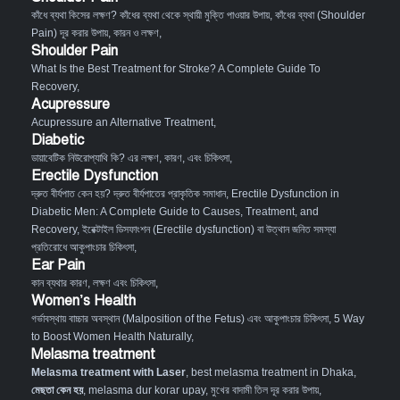
কাঁধে ব্যথা কিসের লক্ষণ? কাঁধের ব্যথা থেকে স্থায়ী মুক্তি পাওয়ার উপায়
,
কাঁধের ব্যথা (Shoulder
Pain) দূর করার উপায়, কারন ও লক্ষণ
,
Shoulder Pain
What Is the Best Treatment for Stroke? A Complete Guide To
Recovery
,
Acupressure
Acupressure an Alternative Treatment
,
Diabetic
ডায়াবেটিক নিউরোপ্যাথি কি? এর লক্ষণ, কারণ, এবং চিকিৎসা
,
Erectile Dysfunction
দ্রুত বীর্যপাত কেন হয়? দ্রুত বীর্যপাতের প্রাকৃতিক সমাধান
,
Erectile Dysfunction in
Diabetic Men: A Complete Guide to Causes, Treatment, and
Recovery
,
ইরেক্টাইল ডিসফাংশন (Erectile dysfunction) বা উত্থান জনিত সমস্যা
প্রতিরোধে আকুপাংচার চিকিৎসা
,
Ear Pain
কান ব্যথার কারণ, লক্ষণ এবং চিকিৎসা
,
Women’s Health
গর্ভাবস্থায় বাচ্চার অবস্থান (Malposition of the Fetus) এবং আকুপাংচার চিকিৎসা
,
5 Way
to Boost Women Health Naturally
,
Melasma treatment
Melasma treatment with Laser
, best melasma treatment in Dhaka,
মেছতা কেন হয়
, melasma dur korar upay, মুখের বাদামী তিল দূর করার উপায়,