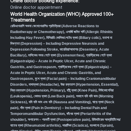
Online doctor booking experience:
Online doctor appointment
World Health Organization (WHO) Approved 100+
Treatments
রেডিওথেরাপি অথবা কেমোথেরাপির প্রতিক্রিয়া (Adverse Reactions to
Radiotherapy or Chemotherapy),
এলার্জি জনিত সর্দি (Allergic Rhinitis
Including Hay Fever),
বিলিয়ারি কোলিক/পেটের ব্যথা (Biliary colic),
হতাশা বা
বিষণ্ণতা (Depression) – Including Depressive Neurosis and
Depression Following Stroke
,
ডায়েরিয়া/আমাশয় (Desentery, Acute
Bacillary),
মাসিকের সময় পেটে ব্যথা (Dysmenorrhea)
,
গ্যাস্ট্রিকের পেটে ব্যথা
(Epigastralgia) – Acute in Peptic Ulcer, Acute and Chronic
Gastritis, and Gastrospasm
,
গ্যাস্ট্রিকের পেটে ব্যথা (Epigastralgia) –
Acute in Peptic Ulcer, Acute and Chronic Gastritis, and
Gastrospasm,
মুখে ব্যথা (Facial pain) – Including Craniomandibular
Disorders,
মাথাব্যথা (Headache)
,
উচ্চ রক্তচাপ (Hypertension, Essential)
,
নিম্ন রক্তচাপ (Hypotension, Primary)
,
হাঁটু ব্যথা (Knee Pain)
,
লিউকোপেনিয়া
(Leukopenia)
,
কোমর ব্যথা (Low Back pain)
,
সকালে বমি বমি ভাব (Morning
Sickness)
,
বমি বমি ভাব এবং বমি (Nausea and Vomiting)
,
ঘাড়ে ব্যথা (Neck
pain)
,
দাঁত ব্যথা (Pain in Dentistry) – Including Dental Pain and
Temporomandibular Dysfunction
,
কাঁধের ব্যথা (Periarthritis of the
shoulder)
,
অপারেশন – পরবর্তী ব্যথা (Postoperative pain)
,
রিউমাটয়েড আর্থ্রাইটিসের/
বাতের ব্যথা (Rheumatoid arthritis)
,
সায়াটিকা (Sciatica)
,
মচকানো (Sprain)
,