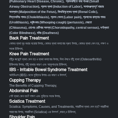
(Pulmonary Heart Disease, Chronic)
,
শ্বাসনালীতে বাধা পাওয়া (Small
Airway Obstruction)
,
প্রসব ব্যথা (Induction of Labor)
,
অসামঞ্জস্যপূর্ণ বাচ্চার
অবস্থান (Malposition of the Fetus)
,
কিডনি/বৃক্কের ব্যথা (Renal Colic)
,
পিত্তথলির পাথর (Cholelithiasis)
,
প্রসব বেদনা (Labor pain)
,
প্রসাবের রাস্তায় পাথর
(Urolithiasis)
,
ধনুষ্টংকার (Whooping cough) (pertussis)
,
মেছতা
(Chloasma)
,
চোখের রেটিনার সমস্যা (Choroidopathy, central serous)
,
বর্ণান্ধতা
(Color Blindness)
,
বধির (Deafness)
Back Pain Treatment
কোমর ব্যথা দূর করার ঘরোয়া উপায়
,
কোমর ব্যথা কমানোর দ্রুত উপায়
,
কোমর ব্যথা কেন হয়, লক্ষণ ও
সহজ চিকিৎসা
,
Knee Pain Treatment
হাঁটুর জয়েন্টে ব্যথা কেন হয় ও ব্যথা কমানোর উপায়
,
বিনা ঔষধে হাঁটু ব্যথা (Osteoarthritis)
চিকিৎসার উপায়
,
হাঁটু ব্যথার কারণ এবং আকুপাংচার চিকিৎসা
,
IBS - Irritable Bowel Syndrome Treatment
আইবিএস (IBS) থেকে মুক্তির উপায় এর কারণ ও উপসর্গ
,
Cupping Therapy
The Benefits of Cupping Therapy
,
Abdominal Pain
পেট ব্যথা কেন হয়? লক্ষণ এবং মুক্তির সহজ উপায়
,
Sciatica Treatment
Sciatica: Symptoms, Causes, and Treatments
,
সায়াটিকা ব্যথা কেন হয়? সায়াটিকা
সারানোর উপায়
,
সায়াটিকা (Sciatica) এর উপসর্গ ,কারন,ও চিকিৎসা
,
Shoulder Pain