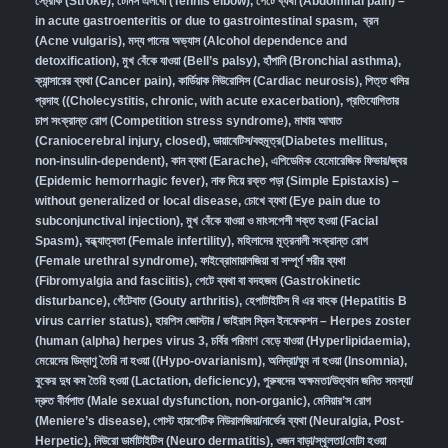
স্ট্রোক (Stroke)
,
টেনিস এলবো (Tennis elbow)
,
পেটে ব্যথা (Abdominal pain) –
in acute gastroenteritis or due to gastrointestinal spasm
,
ব্রন
(Acne vulgaris)
,
মদ্য পানের অভ্যাস (Alcohol dependence and
detoxification)
,
মুখ বেঁকে যাওয়া (Bell’s palsy)
,
হাঁপানি (Bronchial asthma)
,
ক্যান্সারের ব্যথা (Cancer pain)
,
কার্ডিয়াক নিউরোসিস (Cardiac neurosis)
,
পিত্ত থলির
প্রদাহ ((Cholecystitis, chronic, with acute exacerbation)
,
প্রতিযোগিতার
চাপ সংক্রান্ত রোগ (Competition stress syndrome)
,
মাথার আঘাত
(Craniocerebral injury, closed)
,
ডায়াবেটিস/বহুমূত্র(Diabetes mellitus,
non-insulin-dependent)
,
কান ব্যথা (Earache)
,
এপিডেমিক হেমোরেজিক ফিভার/জ্বর
(Epidemic hemorrhagic fever)
,
নাক দিয়ে রক্ত পড়া (Simple Epistaxis) –
without generalized or local disease
,
চোখে ব্যথা (Eye pain due to
subconjunctival injection)
,
মুখ বেঁকে যাওয়া ও মাংসপেশী শক্ত হওয়া (Facial
Spasm)
,
বন্ধ্যাত্বতা (Female infertility)
,
মহিলাদের মূত্রনালী সংক্রান্ত রোগ
(Female urethral syndrome)
,
ফাইব্রোমায়ালজিয়া বা সম্পূর্ণ শরীর ব্যথা
(Fibromyalgia and fasciitis)
,
পেটে ব্যথা বা বদহজম (Gastrokinetic
disturbance)
,
গেঁটেবাত (Gouty arthritis)
,
হেপাটাইটিস বি এর বাহক (Hepatitis B
virus carrier status)
,
হারপিস জোস্টার / ভাইরাল স্কিন ইনফেকশন – Herpes zoster
(human (alpha) herpes virus 3
,
চর্বির পরিমাণ বেড়ে যাওয়া (Hyperlipidaemia)
,
মেয়েদের ডিম্বাণু তৈরি না হওয়া ((Hypo-ovarianism)
,
অনিদ্রা/ঘুম না হওয়া (Insomnia)
,
বুকের দুধ কম তৈরি হওয়া (Lactation, deficiency)
,
পুরুষদের অক্ষমতা/উত্থান জনিত সমস্যা/
দ্রুত বীর্যপাত (Male sexual dysfunction, non-organic
),
মেনিয়ার’স রোগ
(Meniere’s disease)
,
পোস্ট হারপেটিক নিউরালজিয়া/নার্ভের ব্যথা (Neuralgia, Post-
Herpetic)
,
নিউরো ডার্মাটাইটিস (Neuro dermatitis)
,
ওজন বাড়া/স্থূলতা/মোটা হওয়া