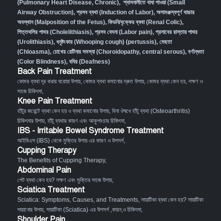
(Pulmonary Heart Disease, Chronic)
,
শ্বাসনালীতে বাধা পাওয়া (Small
Airway Obstruction)
,
প্রসব ব্যথা (Induction of Labor)
,
অসামঞ্জস্যপূর্ণ বাচ্চার
অবস্থান (Malposition of the Fetus)
,
কিডনি/বৃক্কের ব্যথা (Renal Colic)
,
পিত্তথলির পাথর (Cholelithiasis)
,
প্রসব বেদনা (Labor pain)
,
প্রসাবের রাস্তায় পাথর
(Urolithiasis)
,
ধনুষ্টংকার (Whooping cough) (pertussis)
,
মেছতা
(Chloasma)
,
চোখের রেটিনার সমস্যা (Choroidopathy, central serous)
,
বর্ণান্ধতা
(Color Blindness)
,
বধির (Deafness)
Back Pain Treatment
কোমর ব্যথা দূর করার ঘরোয়া উপায়
,
কোমর ব্যথা কমানোর দ্রুত উপায়
,
কোমর ব্যথা কেন হয়, লক্ষণ ও
সহজ চিকিৎসা
,
Knee Pain Treatment
হাঁটুর জয়েন্টে ব্যথা কেন হয় ও ব্যথা কমানোর উপায়
,
বিনা ঔষধে হাঁটু ব্যথা (Osteoarthritis)
চিকিৎসার উপায়
,
হাঁটু ব্যথার কারণ এবং আকুপাংচার চিকিৎসা
,
IBS - Irritable Bowel Syndrome Treatment
আইবিএস (IBS) থেকে মুক্তির উপায় এর কারণ ও উপসর্গ
,
Cupping Therapy
The Benefits of Cupping Therapy
,
Abdominal Pain
পেট ব্যথা কেন হয়? লক্ষণ এবং মুক্তির সহজ উপায়
,
Sciatica Treatment
Sciatica: Symptoms, Causes, and Treatments
,
সায়াটিকা ব্যথা কেন হয়? সায়াটিকা
সারানোর উপায়
,
সায়াটিকা (Sciatica) এর উপসর্গ ,কারন,ও চিকিৎসা
,
Shoulder Pain