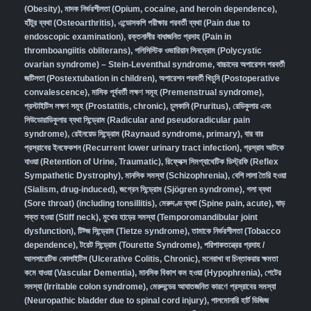
(Obesity)
,
মাদক নির্ভরশীলতা (Opium, cocaine, and heroin dependence)
,
হাঁটুর ব্যথা (Osteoarthritis)
,
এন্ডোসকপি পরীক্ষার পরবর্তী ব্যথা (Pain due to
endoscopic examination)
,
রক্তনালীর বাধাজনিত প্রদাহ (Pain in
thromboangiitis obliterans)
,
পলিসিস্টিক ওভারিয়ান সিনড্রোম (Polycystic
ovarian syndrome) – Stein-Leventhal syndrome
,
বাচ্চাদের অপারেশন পরবর্তী
জটিলতা (Postextubation in children)
,
অপারেশন পরবর্তী খিচুনি (Postoperative
convalescence)
,
মাসিক পূর্ববর্তী লক্ষণ সমূহ (Premenstrual syndrome)
,
প্রস্টাইটিস লক্ষণ সমূহ (Prostatitis, chronic)
,
চুলকানি (Pruritus)
,
রেডিকুলার এবং
সিউডোরাডিকুলার ব্যথা সিন্ড্রোম (Radicular and pseudoradicular pain
syndrome)
,
রেইনয়েড সিন্ড্রোম (Raynaud syndrome, primary)
,
বার বার
প্রস্রাবের ইনফেকশন (Recurrent lower urinary tract infection)
,
প্রস্রাব আটকে
যাওয়া (Retention of Urine, Traumatic)
,
রিফ্লেক্স সিমপ্যাথেটিক ডিস্ট্রফি (Reflex
Sympathetic Dystrophy)
,
মানসিক সমস্যা (Schizophrenia),
বেশি লালা তৈরি হওয়া
(Sialism, drug-induced)
,
জগ্রেন সিন্ড্রোম (Sjögren syndrome)
,
গলা ব্যথা
(Sore throat) (including tonsillitis)
,
মেরুদণ্ড ব্যথা (Spine pain, acute)
,
ঘাড়
শক্ত হওয়া (Stiff neck)
,
মুখের হাড়ের সমস্যা (Temporomandibular joint
dysfunction)
,
টিট্জ সিন্ড্রোম (Tietze syndrome)
,
তামাকে নির্ভরশীলতা (Tobacco
dependence)
,
টরেট সিন্ড্রোম (Tourette Syndrome)
,
পরিপাকতন্ত্রের প্রদাহ /
আলসারেটিভ কোলাইটিস (Ulcerative Colitis, Chronic)
,
মনেরাখা বা চিন্তাকরার ক্ষমতা
কমে যাওয়া (Vascular Dementia)
,
মানসিক বিকাশ কম হওয়া (Hypophrenia)
,
পেটের
সমস্যা (Irritable colon syndrome)
,
মেরুদন্ডের আঘাতজনিত কারণে প্রস্রাবের সমস্যা
(Neuropathic bladder due to spinal cord injury)
,
পালমোনারি হার্ট ডিজিজ