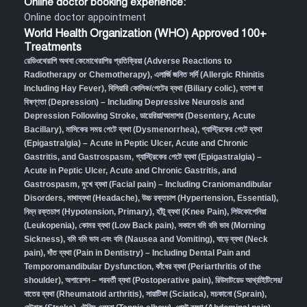
Online doctor booking experience:
Online doctor appointment
World Health Organization (WHO) Approved 100+
Treatments
রেডিওথেরাপি অথবা কেমোথেরাপির প্রতিক্রিয়া (Adverse Reactions to
Radiotherapy or Chemotherapy),
এলার্জি জনিত সর্দি (Allergic Rhinitis
Including Hay Fever),
বিলিয়ারি কোলিক/পেটের ব্যথা (Biliary colic),
হতাশা বা
বিষণ্ণতা (Depression) – Including Depressive Neurosis and
Depression Following Stroke
,
ডায়েরিয়া/আমাশয় (Desentery, Acute
Bacillary),
মাসিকের সময় পেটে ব্যথা (Dysmenorrhea)
,
গ্যাস্ট্রিকের পেটে ব্যথা
(Epigastralgia) – Acute in Peptic Ulcer, Acute and Chronic
Gastritis, and Gastrospasm
,
গ্যাস্ট্রিকের পেটে ব্যথা (Epigastralgia) –
Acute in Peptic Ulcer, Acute and Chronic Gastritis, and
Gastrospasm,
মুখে ব্যথা (Facial pain) – Including Craniomandibular
Disorders,
মাথাব্যথা (Headache)
,
উচ্চ রক্তচাপ (Hypertension, Essential)
,
নিম্ন রক্তচাপ (Hypotension, Primary)
,
হাঁটু ব্যথা (Knee Pain)
,
লিউকোপেনিয়া
(Leukopenia)
,
কোমর ব্যথা (Low Back pain)
,
সকালে বমি বমি ভাব (Morning
Sickness)
,
বমি বমি ভাব এবং বমি (Nausea and Vomiting)
,
ঘাড়ে ব্যথা (Neck
pain)
,
দাঁত ব্যথা (Pain in Dentistry) – Including Dental Pain and
Temporomandibular Dysfunction
,
কাঁধের ব্যথা (Periarthritis of the
shoulder)
,
অপারেশন – পরবর্তী ব্যথা (Postoperative pain)
,
রিউমাটয়েড আর্থ্রাইটিসের/
বাতের ব্যথা (Rheumatoid arthritis)
,
সায়াটিকা (Sciatica)
,
মচকানো (Sprain)
,