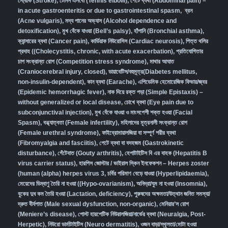
স্ট্রোক (Stroke)
,
টেনিস এলবো (Tennis elbow)
,
পেটে ব্যথা (Abdominal pain) –
in acute gastroenteritis or due to gastrointestinal spasm
,
ব্রন
(Acne vulgaris)
,
মদ্য পানের অভ্যাস (Alcohol dependence and
detoxification)
,
মুখ বেঁকে যাওয়া (Bell’s palsy)
,
হাঁপানি (Bronchial asthma)
,
ক্যান্সারের ব্যথা (Cancer pain)
,
কার্ডিয়াক নিউরোসিস (Cardiac neurosis)
,
পিত্ত থলির
প্রদাহ ((Cholecystitis, chronic, with acute exacerbation)
,
প্রতিযোগিতার
চাপ সংক্রান্ত রোগ (Competition stress syndrome)
,
মাথার আঘাত
(Craniocerebral injury, closed)
,
ডায়াবেটিস/বহুমূত্র(Diabetes mellitus,
non-insulin-dependent)
,
কান ব্যথা (Earache)
,
এপিডেমিক হেমোরেজিক ফিভার/জ্বর
(Epidemic hemorrhagic fever)
,
নাক দিয়ে রক্ত পড়া (Simple Epistaxis) –
without generalized or local disease
,
চোখে ব্যথা (Eye pain due to
subconjunctival injection)
,
মুখ বেঁকে যাওয়া ও মাংসপেশী শক্ত হওয়া (Facial
Spasm)
,
বন্ধ্যাত্বতা (Female infertility)
,
মহিলাদের মূত্রনালী সংক্রান্ত রোগ
(Female urethral syndrome)
,
ফাইব্রোমায়ালজিয়া বা সম্পূর্ণ শরীর ব্যথা
(Fibromyalgia and fasciitis)
,
পেটে ব্যথা বা বদহজম (Gastrokinetic
disturbance)
,
গেঁটেবাত (Gouty arthritis)
,
হেপাটাইটিস বি এর বাহক (Hepatitis B
virus carrier status)
,
হারপিস জোস্টার / ভাইরাল স্কিন ইনফেকশন – Herpes zoster
(human (alpha) herpes virus 3
,
চর্বির পরিমাণ বেড়ে যাওয়া (Hyperlipidaemia)
,
মেয়েদের ডিম্বাণু তৈরি না হওয়া ((Hypo-ovarianism)
,
অনিদ্রা/ঘুম না হওয়া (Insomnia)
,
বুকের দুধ কম তৈরি হওয়া (Lactation, deficiency)
,
পুরুষদের অক্ষমতা/উত্থান জনিত সমস্যা/
দ্রুত বীর্যপাত (Male sexual dysfunction, non-organic
),
মেনিয়ার’স রোগ
(Meniere’s disease)
,
পোস্ট হারপেটিক নিউরালজিয়া/নার্ভের ব্যথা (Neuralgia, Post-
Herpetic)
,
নিউরো ডার্মাটাইটিস (Neuro dermatitis)
,
ওজন বাড়া/স্থূলতা/মোটা হওয়া