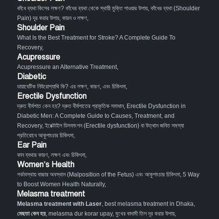
কাঁধে ব্যথা কিসের লক্ষণ? কাঁধের ব্যথা থেকে স্থায়ী মুক্তি পাওয়ার উপায়
,
কাঁধের ব্যথা (Shoulder
Pain) দূর করার উপায়, কারন ও লক্ষণ
,
Shoulder Pain
What Is the Best Treatment for Stroke? A Complete Guide To
Recovery
,
Acupressure
Acupressure an Alternative Treatment
,
Diabetic
ডায়াবেটিক নিউরোপ্যাথি কি? এর লক্ষণ, কারণ, এবং চিকিৎসা
,
Erectile Dysfunction
দ্রুত বীর্যপাত কেন হয়? দ্রুত বীর্যপাতের প্রাকৃতিক সমাধান
,
Erectile Dysfunction in
Diabetic Men: A Complete Guide to Causes, Treatment, and
Recovery
,
ইরেক্টাইল ডিসফাংশন (Erectile dysfunction) বা উত্থান জনিত সমস্যা
প্রতিরোধে আকুপাংচার চিকিৎসা
,
Ear Pain
কান ব্যথার কারণ, লক্ষণ এবং চিকিৎসা
,
Women’s Health
গর্ভাবস্থায় বাচ্চার অবস্থান (Malposition of the Fetus) এবং আকুপাংচার চিকিৎসা
,
5 Way
to Boost Women Health Naturally
,
Melasma treatment
Melasma treatment with Laser
, best melasma treatment in Dhaka,
মেছতা কেন হয়
, melasma dur korar upay, মুখের বাদামী তিল দূর করার উপায়,