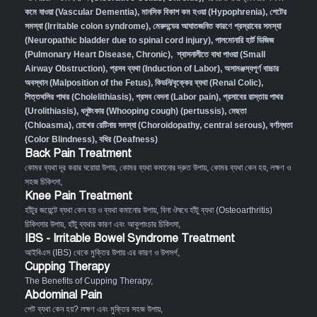
কমে যাওয়া (Vascular Dementia)
,
মানসিক বিকাশ কম হওয়া (Hypophrenia)
,
পেটের
সমস্যা (Irritable colon syndrome)
,
মেরুদন্ডের আঘাতজনিত কারণে প্রস্রাবের সমস্যা
(Neuropathic bladder due to spinal cord injury)
,
পালমোনারি হার্ট ডিজিজ
(Pulmonary Heart Disease, Chronic)
,
শ্বাসনালীতে বাধা পাওয়া (Small
Airway Obstruction)
,
প্রসব ব্যথা (Induction of Labor)
,
অসামঞ্জস্যপূর্ণ বাচ্চার
অবস্থান (Malposition of the Fetus)
,
কিডনি/বৃক্কের ব্যথা (Renal Colic)
,
পিত্তথলির পাথর (Cholelithiasis)
,
প্রসব বেদনা (Labor pain)
,
প্রসাবের রাস্তায় পাথর
(Urolithiasis)
,
ধনুষ্টংকার (Whooping cough) (pertussis)
,
মেছতা
(Chloasma)
,
চোখের রেটিনার সমস্যা (Choroidopathy, central serous)
,
বর্ণান্ধতা
(Color Blindness)
,
বধির (Deafness)
Back Pain Treatment
কোমর ব্যথা দূর করার ঘরোয়া উপায়
,
কোমর ব্যথা কমানোর দ্রুত উপায়
,
কোমর ব্যথা কেন হয়, লক্ষণ ও
সহজ চিকিৎসা
,
Knee Pain Treatment
হাঁটুর জয়েন্টে ব্যথা কেন হয় ও ব্যথা কমানোর উপায়
,
বিনা ঔষধে হাঁটু ব্যথা (Osteoarthritis)
চিকিৎসার উপায়
,
হাঁটু ব্যথার কারণ এবং আকুপাংচার চিকিৎসা
,
IBS - Irritable Bowel Syndrome Treatment
আইবিএস (IBS) থেকে মুক্তির উপায় এর কারণ ও উপসর্গ
,
Cupping Therapy
The Benefits of Cupping Therapy
,
Abdominal Pain
পেট ব্যথা কেন হয়? লক্ষণ এবং মুক্তির সহজ উপায়
,