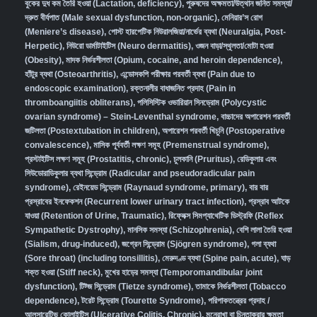
বুকের দুধ কম তৈরি হওয়া (Lactation, deficiency)
,
পুরুষদের অক্ষমতা/উত্থান জনিত সমস্যা/
দ্রুত বীর্যপাত (Male sexual dysfunction, non-organic
),
মেনিয়ার’স রোগ
(Meniere’s disease)
,
পোস্ট হারপেটিক নিউরালজিয়া/নার্ভের ব্যথা (Neuralgia, Post-
Herpetic)
,
নিউরো ডার্মাটাইটিস (Neuro dermatitis)
,
ওজন বাড়া/স্থূলতা/মোটা হওয়া
(Obesity)
,
মাদক নির্ভরশীলতা (Opium, cocaine, and heroin dependence)
,
হাঁটুর ব্যথা (Osteoarthritis)
,
এন্ডোসকপি পরীক্ষার পরবর্তী ব্যথা (Pain due to
endoscopic examination)
,
রক্তনালীর বাধাজনিত প্রদাহ (Pain in
thromboangiitis obliterans)
,
পলিসিস্টিক ওভারিয়ান সিনড্রোম (Polycystic
ovarian syndrome) – Stein-Leventhal syndrome
,
বাচ্চাদের অপারেশন পরবর্তী
জটিলতা (Postextubation in children)
,
অপারেশন পরবর্তী খিচুনি (Postoperative
convalescence)
,
মাসিক পূর্ববর্তী লক্ষণ সমূহ (Premenstrual syndrome)
,
প্রস্টাইটিস লক্ষণ সমূহ (Prostatitis, chronic)
,
চুলকানি (Pruritus)
,
রেডিকুলার এবং
সিউডোরাডিকুলার ব্যথা সিন্ড্রোম (Radicular and pseudoradicular pain
syndrome)
,
রেইনয়েড সিন্ড্রোম (Raynaud syndrome, primary)
,
বার বার
প্রস্রাবের ইনফেকশন (Recurrent lower urinary tract infection)
,
প্রস্রাব আটকে
যাওয়া (Retention of Urine, Traumatic)
,
রিফ্লেক্স সিমপ্যাথেটিক ডিস্ট্রফি (Reflex
Sympathetic Dystrophy)
,
মানসিক সমস্যা (Schizophrenia),
বেশি লালা তৈরি হওয়া
(Sialism, drug-induced)
,
জগ্রেন সিন্ড্রোম (Sjögren syndrome)
,
গলা ব্যথা
(Sore throat) (including tonsillitis)
,
মেরুদণ্ড ব্যথা (Spine pain, acute)
,
ঘাড়
শক্ত হওয়া (Stiff neck)
,
মুখের হাড়ের সমস্যা (Temporomandibular joint
dysfunction)
,
টিট্জ সিন্ড্রোম (Tietze syndrome)
,
তামাকে নির্ভরশীলতা (Tobacco
dependence)
,
টরেট সিন্ড্রোম (Tourette Syndrome)
,
পরিপাকতন্ত্রের প্রদাহ /
আলসারেটিভ কোলাইটিস (Ulcerative Colitis, Chronic)
,
মনেরাখা বা চিন্তাকরার ক্ষমতা