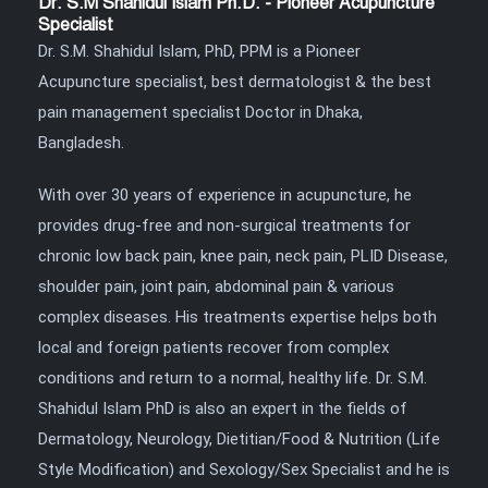
Dr. S.M Shahidul Islam Ph.D. - Pioneer Acupuncture
Specialist
Dr. S.M. Shahidul Islam, PhD, PPM is a Pioneer
Acupuncture specialist, best dermatologist & the best
pain management specialist Doctor in Dhaka,
Bangladesh.
With over 30 years of experience in acupuncture, he
provides drug-free and non-surgical treatments for
chronic low back pain, knee pain, neck pain, PLID Disease,
shoulder pain, joint pain, abdominal pain & various
complex diseases. His treatments expertise helps both
local and foreign patients recover from complex
conditions and return to a normal, healthy life. Dr. S.M.
Shahidul Islam PhD is also an expert in the fields of
Dermatology, Neurology, Dietitian/Food & Nutrition (Life
Style Modification) and Sexology/Sex Specialist and he is