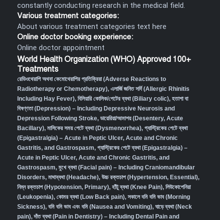
constantly conducting research in the medical field.
Various treatment categories:
About various treatment categories text here
Online doctor booking experience:
Online doctor appointment
World Health Organization (WHO) Approved 100+
Treatments
রেডিওথেরাপি অথবা কেমোথেরাপির প্রতিক্রিয়া (Adverse Reactions to
Radiotherapy or Chemotherapy),
এলার্জি জনিত সর্দি (Allergic Rhinitis
Including Hay Fever),
বিলিয়ারি কোলিক/পেটের ব্যথা (Biliary colic),
হতাশা বা
বিষণ্ণতা (Depression) – Including Depressive Neurosis and
Depression Following Stroke
,
ডায়েরিয়া/আমাশয় (Desentery, Acute
Bacillary),
মাসিকের সময় পেটে ব্যথা (Dysmenorrhea)
,
গ্যাস্ট্রিকের পেটে ব্যথা
(Epigastralgia) – Acute in Peptic Ulcer, Acute and Chronic
Gastritis, and Gastrospasm
,
গ্যাস্ট্রিকের পেটে ব্যথা (Epigastralgia) –
Acute in Peptic Ulcer, Acute and Chronic Gastritis, and
Gastrospasm,
মুখে ব্যথা (Facial pain) – Including Craniomandibular
Disorders,
মাথাব্যথা (Headache)
,
উচ্চ রক্তচাপ (Hypertension, Essential)
,
নিম্ন রক্তচাপ (Hypotension, Primary)
,
হাঁটু ব্যথা (Knee Pain)
,
লিউকোপেনিয়া
(Leukopenia)
,
কোমর ব্যথা (Low Back pain)
,
সকালে বমি বমি ভাব (Morning
Sickness)
,
বমি বমি ভাব এবং বমি (Nausea and Vomiting)
,
ঘাড়ে ব্যথা (Neck
pain)
,
দাঁত ব্যথা (Pain in Dentistry) – Including Dental Pain and