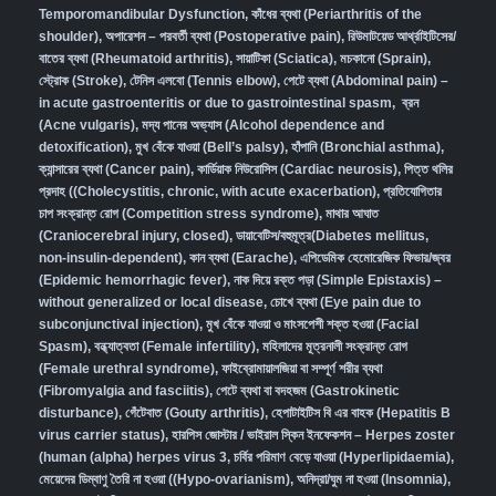
Temporomandibular Dysfunction
,
কাঁধের ব্যথা (Periarthritis of the
shoulder)
,
অপারেশন – পরবর্তী ব্যথা (Postoperative pain)
,
রিউমাটয়েড আর্থ্রাইটিসের/
বাতের ব্যথা (Rheumatoid arthritis)
,
সায়াটিকা (Sciatica)
,
মচকানো (Sprain)
,
স্ট্রোক (Stroke)
,
টেনিস এলবো (Tennis elbow)
,
পেটে ব্যথা (Abdominal pain) –
in acute gastroenteritis or due to gastrointestinal spasm
,
ব্রন
(Acne vulgaris)
,
মদ্য পানের অভ্যাস (Alcohol dependence and
detoxification)
,
মুখ বেঁকে যাওয়া (Bell’s palsy)
,
হাঁপানি (Bronchial asthma)
,
ক্যান্সারের ব্যথা (Cancer pain)
,
কার্ডিয়াক নিউরোসিস (Cardiac neurosis)
,
পিত্ত থলির
প্রদাহ ((Cholecystitis, chronic, with acute exacerbation)
,
প্রতিযোগিতার
চাপ সংক্রান্ত রোগ (Competition stress syndrome)
,
মাথার আঘাত
(Craniocerebral injury, closed)
,
ডায়াবেটিস/বহুমূত্র(Diabetes mellitus,
non-insulin-dependent)
,
কান ব্যথা (Earache)
,
এপিডেমিক হেমোরেজিক ফিভার/জ্বর
(Epidemic hemorrhagic fever)
,
নাক দিয়ে রক্ত পড়া (Simple Epistaxis) –
without generalized or local disease
,
চোখে ব্যথা (Eye pain due to
subconjunctival injection)
,
মুখ বেঁকে যাওয়া ও মাংসপেশী শক্ত হওয়া (Facial
Spasm)
,
বন্ধ্যাত্বতা (Female infertility)
,
মহিলাদের মূত্রনালী সংক্রান্ত রোগ
(Female urethral syndrome)
,
ফাইব্রোমায়ালজিয়া বা সম্পূর্ণ শরীর ব্যথা
(Fibromyalgia and fasciitis)
,
পেটে ব্যথা বা বদহজম (Gastrokinetic
disturbance)
,
গেঁটেবাত (Gouty arthritis)
,
হেপাটাইটিস বি এর বাহক (Hepatitis B
virus carrier status)
,
হারপিস জোস্টার / ভাইরাল স্কিন ইনফেকশন – Herpes zoster
(human (alpha) herpes virus 3
,
চর্বির পরিমাণ বেড়ে যাওয়া (Hyperlipidaemia)
,
মেয়েদের ডিম্বাণু তৈরি না হওয়া ((Hypo-ovarianism)
,
অনিদ্রা/ঘুম না হওয়া (Insomnia)
,