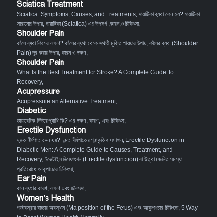
Sciatica Treatment
Sciatica: Symptoms, Causes, and Treatments
,
সায়াটিকা ব্যথা কেন হয়? সায়াটিকা
সারানোর উপায়
,
সায়াটিকা (Sciatica) এর উপসর্গ ,কারন,ও চিকিৎসা
,
Shoulder Pain
কাঁধে ব্যথা কিসের লক্ষণ? কাঁধের ব্যথা থেকে স্থায়ী মুক্তি পাওয়ার উপায়
,
কাঁধের ব্যথা (Shoulder
Pain) দূর করার উপায়, কারন ও লক্ষণ
,
Shoulder Pain
What Is the Best Treatment for Stroke? A Complete Guide To
Recovery
,
Acupressure
Acupressure an Alternative Treatment
,
Diabetic
ডায়াবেটিক নিউরোপ্যাথি কি? এর লক্ষণ, কারণ, এবং চিকিৎসা
,
Erectile Dysfunction
দ্রুত বীর্যপাত কেন হয়? দ্রুত বীর্যপাতের প্রাকৃতিক সমাধান
,
Erectile Dysfunction in
Diabetic Men: A Complete Guide to Causes, Treatment, and
Recovery
,
ইরেক্টাইল ডিসফাংশন (Erectile dysfunction) বা উত্থান জনিত সমস্যা
প্রতিরোধে আকুপাংচার চিকিৎসা
,
Ear Pain
কান ব্যথার কারণ, লক্ষণ এবং চিকিৎসা
,
Women’s Health
গর্ভাবস্থায় বাচ্চার অবস্থান (Malposition of the Fetus) এবং আকুপাংচার চিকিৎসা
,
5 Way