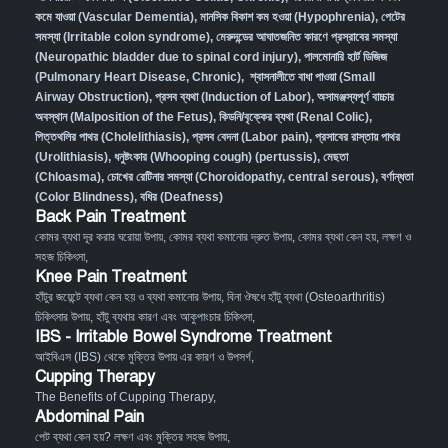
কমে যাওয়া (Vascular Dementia)
,
মানসিক বিকাশ কম হওয়া (Hypophrenia)
,
পেটের
সমস্যা (Irritable colon syndrome)
,
মেরুদন্ডের আঘাতজনিত কারণে প্রস্রাবের সমস্যা
(Neuropathic bladder due to spinal cord injury)
,
পালমোনারি হার্ট ডিজিজ
(Pulmonary Heart Disease, Chronic)
,
শ্বাসনালীতে বাধা পাওয়া (Small
Airway Obstruction)
,
প্রসব ব্যথা (Induction of Labor)
,
অসামঞ্জস্যপূর্ণ বাচ্চার
অবস্থান (Malposition of the Fetus)
,
কিডনি/বৃক্কের ব্যথা (Renal Colic)
,
পিত্তথলির পাথর (Cholelithiasis)
,
প্রসব বেদনা (Labor pain)
,
প্রসাবের রাস্তায় পাথর
(Urolithiasis)
,
ধনুষ্টংকার (Whooping cough) (pertussis)
,
মেছতা
(Chloasma)
,
চোখের রেটিনার সমস্যা (Choroidopathy, central serous)
,
বর্ণান্ধতা
(Color Blindness)
,
বধির (Deafness)
Back Pain Treatment
কোমর ব্যথা দূর করার ঘরোয়া উপায়
,
কোমর ব্যথা কমানোর দ্রুত উপায়
,
কোমর ব্যথা কেন হয়, লক্ষণ ও
সহজ চিকিৎসা
,
Knee Pain Treatment
হাঁটুর জয়েন্টে ব্যথা কেন হয় ও ব্যথা কমানোর উপায়
,
বিনা ঔষধে হাঁটু ব্যথা (Osteoarthritis)
চিকিৎসার উপায়
,
হাঁটু ব্যথার কারণ এবং আকুপাংচার চিকিৎসা
,
IBS - Irritable Bowel Syndrome Treatment
আইবিএস (IBS) থেকে মুক্তির উপায় এর কারণ ও উপসর্গ
,
Cupping Therapy
The Benefits of Cupping Therapy
,
Abdominal Pain
পেট ব্যথা কেন হয়? লক্ষণ এবং মুক্তির সহজ উপায়
,