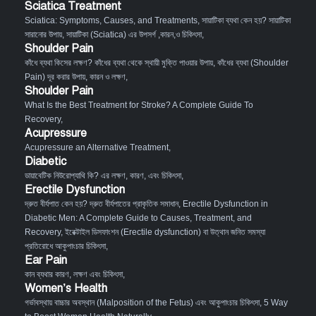
Sciatica Treatment
Sciatica: Symptoms, Causes, and Treatments
,
সায়াটিকা ব্যথা কেন হয়? সায়াটিকা
সারানোর উপায়
,
সায়াটিকা (Sciatica) এর উপসর্গ ,কারন,ও চিকিৎসা
,
Shoulder Pain
কাঁধে ব্যথা কিসের লক্ষণ? কাঁধের ব্যথা থেকে স্থায়ী মুক্তি পাওয়ার উপায়
,
কাঁধের ব্যথা (Shoulder
Pain) দূর করার উপায়, কারন ও লক্ষণ
,
Shoulder Pain
What Is the Best Treatment for Stroke? A Complete Guide To
Recovery
,
Acupressure
Acupressure an Alternative Treatment
,
Diabetic
ডায়াবেটিক নিউরোপ্যাথি কি? এর লক্ষণ, কারণ, এবং চিকিৎসা
,
Erectile Dysfunction
দ্রুত বীর্যপাত কেন হয়? দ্রুত বীর্যপাতের প্রাকৃতিক সমাধান
,
Erectile Dysfunction in
Diabetic Men: A Complete Guide to Causes, Treatment, and
Recovery
,
ইরেক্টাইল ডিসফাংশন (Erectile dysfunction) বা উত্থান জনিত সমস্যা
প্রতিরোধে আকুপাংচার চিকিৎসা
,
Ear Pain
কান ব্যথার কারণ, লক্ষণ এবং চিকিৎসা
,
Women’s Health
গর্ভাবস্থায় বাচ্চার অবস্থান (Malposition of the Fetus) এবং আকুপাংচার চিকিৎসা
,
5 Way