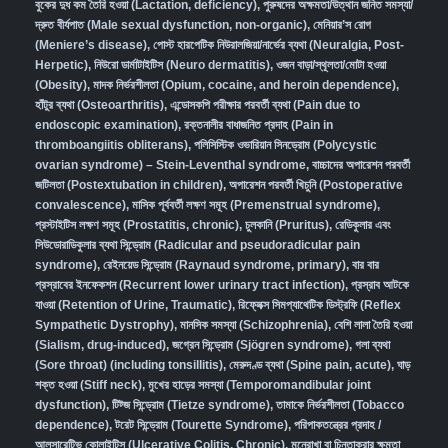
বুকের দুধ কম তৈরি হওয়া (Lactation, deficiency)
,
পুরুষদের অক্ষমতা/উত্থান জনিত সমস্যা/
দ্রুত বীর্যপাত (Male sexual dysfunction, non-organic
),
মেনিয়ার’স রোগ
(Meniere’s disease)
,
পোস্ট হারপেটিক নিউরালজিয়া/নার্ভের ব্যথা (Neuralgia, Post-
Herpetic)
,
নিউরো ডার্মাটাইটিস (Neuro dermatitis)
,
ওজন বাড়া/স্থূলতা/মোটা হওয়া
(Obesity)
,
মাদক নির্ভরশীলতা (Opium, cocaine, and heroin dependence)
,
হাঁটুর ব্যথা (Osteoarthritis)
,
এন্ডোসকপি পরীক্ষার পরবর্তী ব্যথা (Pain due to
endoscopic examination)
,
রক্তনালীর বাধাজনিত প্রদাহ (Pain in
thromboangiitis obliterans)
,
পলিসিস্টিক ওভারিয়ান সিনড্রোম (Polycystic
ovarian syndrome) – Stein-Leventhal syndrome
,
বাচ্চাদের অপারেশন পরবর্তী
জটিলতা (Postextubation in children)
,
অপারেশন পরবর্তী খিচুনি (Postoperative
convalescence)
,
মাসিক পূর্ববর্তী লক্ষণ সমূহ (Premenstrual syndrome)
,
প্রস্টাইটিস লক্ষণ সমূহ (Prostatitis, chronic)
,
চুলকানি (Pruritus)
,
রেডিকুলার এবং
সিউডোরাডিকুলার ব্যথা সিন্ড্রোম (Radicular and pseudoradicular pain
syndrome)
,
রেইনয়েড সিন্ড্রোম (Raynaud syndrome, primary)
,
বার বার
প্রস্রাবের ইনফেকশন (Recurrent lower urinary tract infection)
,
প্রস্রাব আটকে
যাওয়া (Retention of Urine, Traumatic)
,
রিফ্লেক্স সিমপ্যাথেটিক ডিস্ট্রফি (Reflex
Sympathetic Dystrophy)
,
মানসিক সমস্যা (Schizophrenia),
বেশি লালা তৈরি হওয়া
(Sialism, drug-induced)
,
জগ্রেন সিন্ড্রোম (Sjögren syndrome)
,
গলা ব্যথা
(Sore throat) (including tonsillitis)
,
মেরুদণ্ড ব্যথা (Spine pain, acute)
,
ঘাড়
শক্ত হওয়া (Stiff neck)
,
মুখের হাড়ের সমস্যা (Temporomandibular joint
dysfunction)
,
টিট্জ সিন্ড্রোম (Tietze syndrome)
,
তামাকে নির্ভরশীলতা (Tobacco
dependence)
,
টরেট সিন্ড্রোম (Tourette Syndrome)
,
পরিপাকতন্ত্রের প্রদাহ /
আলসারেটিভ কোলাইটিস (Ulcerative Colitis, Chronic)
,
মনেরাখা বা চিন্তাকরার ক্ষমতা