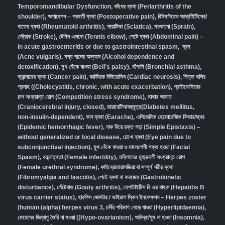
Temporomandibular Dysfunction
,
কাঁধের ব্যথা (Periarthritis of the
shoulder)
,
অপারেশন – পরবর্তী ব্যথা (Postoperative pain)
,
রিউমাটয়েড আর্থ্রাইটিসের/
বাতের ব্যথা (Rheumatoid arthritis)
,
সায়াটিকা (Sciatica)
,
মচকানো (Sprain)
,
স্ট্রোক (Stroke)
,
টেনিস এলবো (Tennis elbow)
,
পেটে ব্যথা (Abdominal pain) –
in acute gastroenteritis or due to gastrointestinal spasm
,
ব্রন
(Acne vulgaris)
,
মদ্য পানের অভ্যাস (Alcohol dependence and
detoxification)
,
মুখ বেঁকে যাওয়া (Bell’s palsy)
,
হাঁপানি (Bronchial asthma)
,
ক্যান্সারের ব্যথা (Cancer pain)
,
কার্ডিয়াক নিউরোসিস (Cardiac neurosis)
,
পিত্ত থলির
প্রদাহ ((Cholecystitis, chronic, with acute exacerbation)
,
প্রতিযোগিতার
চাপ সংক্রান্ত রোগ (Competition stress syndrome)
,
মাথার আঘাত
(Craniocerebral injury, closed)
,
ডায়াবেটিস/বহুমূত্র(Diabetes mellitus,
non-insulin-dependent)
,
কান ব্যথা (Earache)
,
এপিডেমিক হেমোরেজিক ফিভার/জ্বর
(Epidemic hemorrhagic fever)
,
নাক দিয়ে রক্ত পড়া (Simple Epistaxis) –
without generalized or local disease
,
চোখে ব্যথা (Eye pain due to
subconjunctival injection)
,
মুখ বেঁকে যাওয়া ও মাংসপেশী শক্ত হওয়া (Facial
Spasm)
,
বন্ধ্যাত্বতা (Female infertility)
,
মহিলাদের মূত্রনালী সংক্রান্ত রোগ
(Female urethral syndrome)
,
ফাইব্রোমায়ালজিয়া বা সম্পূর্ণ শরীর ব্যথা
(Fibromyalgia and fasciitis)
,
পেটে ব্যথা বা বদহজম (Gastrokinetic
disturbance)
,
গেঁটেবাত (Gouty arthritis)
,
হেপাটাইটিস বি এর বাহক (Hepatitis B
virus carrier status)
,
হারপিস জোস্টার / ভাইরাল স্কিন ইনফেকশন – Herpes zoster
(human (alpha) herpes virus 3
,
চর্বির পরিমাণ বেড়ে যাওয়া (Hyperlipidaemia)
,
মেয়েদের ডিম্বাণু তৈরি না হওয়া ((Hypo-ovarianism)
,
অনিদ্রা/ঘুম না হওয়া (Insomnia)
,