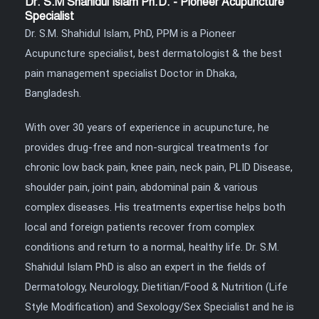
Dr. S.M Shahidul Islam Ph.D. - Pioneer Acupuncture
Specialist
Dr. S.M. Shahidul Islam, PhD, PPM is a Pioneer
Acupuncture specialist, best dermatologist & the best
pain management specialist Doctor in Dhaka,
Bangladesh.
With over 30 years of experience in acupuncture, he
provides drug-free and non-surgical treatments for
chronic low back pain, knee pain, neck pain, PLID Disease,
shoulder pain, joint pain, abdominal pain & various
complex diseases. His treatments expertise helps both
local and foreign patients recover from complex
conditions and return to a normal, healthy life. Dr. S.M.
Shahidul Islam PhD is also an expert in the fields of
Dermatology, Neurology, Dietitian/Food & Nutrition (Life
Style Modification) and Sexology/Sex Specialist and he is