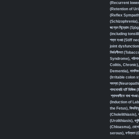
(Recurrent lower 
(Retention of Ur
(Reflex Sympath
(Schizophrenia),
জগ্রেন সিন্ড্রোম (
(including tonsilli
শক্ত হওয়া (Stiff ne
joint dysfunction
নির্ভরশীলতা (Toba
Syndrome)
,
পরিপা
Colitis, Chronic)
Dementia)
,
মানসি
(Irritable colon
সমস্যা (Neuropath
পালমোনারি হার্ট ডি
শ্বাসনালীতে বাধা প
(Induction of Lab
the Fetus)
,
কিডনি/
(Cholelithiasis)
,
(Urolithiasis)
,
ধন
(Chloasma)
,
চোখে
serous)
,
বর্ণান্ধত