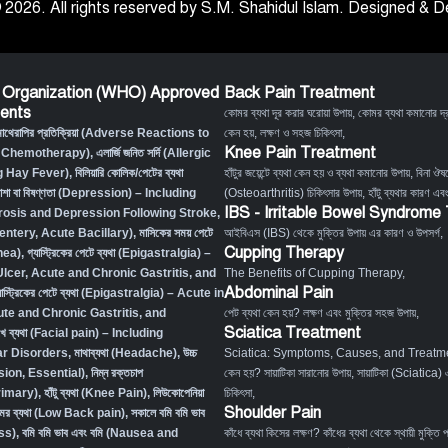
 2026. All rights reserved by S.M. Shahidul Islam. Designed &
 Organization (WHO) Approved
Back Pain Treatment
ents
কোমর ব্যথা দূর করার ঘরোয়া উপায়
,
কোমর ব্যথা কমানোর দ্র
মোথেরাপির প্রতিক্রিয়া (Adverse Reactions to
কেন হয়, লক্ষণ ও সহজ চিকিৎসা
,
Knee Pain Treatment
 Chemotherapy),
এলার্জি জনিত সর্দি (Allergic
g Hay Fever),
বিলিয়ারি কোলিক/পেটের ব্যথা
হাঁটুর জয়েন্টে ব্যথা কেন হয় ও ব্যথা কমানোর উপায়
,
বিনা ঔষধ
াশা বা বিষণ্ণতা (Depression) – Including
(Osteoarthritis) চিকিৎসার উপায়
,
হাঁটু ব্যথার কারণ এব
IBS - Irritable Bowel Syndrome
osis and Depression Following Stroke
,
Desentery, Acute Bacillary),
মাসিকের সময় পেটে
আইবিএস (IBS) থেকে মুক্তির উপায় এর কারণ ও উপসর্গ
,
Cupping Therapy
hea)
,
গ্যাস্ট্রিকের পেটে ব্যথা (Epigastralgia) –
Ulcer, Acute and Chronic Gastritis, and
The Benefits of Cupping Therapy
,
Abdominal Pain
যাস্ট্রিকের পেটে ব্যথা (Epigastralgia) – Acute in
ute and Chronic Gastritis, and
পেট ব্যথা কেন হয়? লক্ষণ এবং মুক্তির সহজ উপায়
,
Sciatica Treatment
খে ব্যথা (Facial pain) – Including
r Disorders,
মাথাব্যথা (Headache)
,
উচ্চ
Sciatica: Symptoms, Causes, and Treatm
sion, Essential)
,
নিম্ন রক্তচাপ
কেন হয়? সায়াটিকা সারানোর উপায়
,
সায়াটিকা (Sciatica) 
rimary)
,
হাঁটু ব্যথা (Knee Pain)
,
লিউকোপেনিয়া
চিকিৎসা
,
Shoulder Pain
মর ব্যথা (Low Back pain)
,
সকালে বমি বমি ভাব
ss)
,
বমি বমি ভাব এবং বমি (Nausea and
কাঁধে ব্যথা কিসের লক্ষণ? কাঁধের ব্যথা থেকে স্থায়ী মুক্তি 