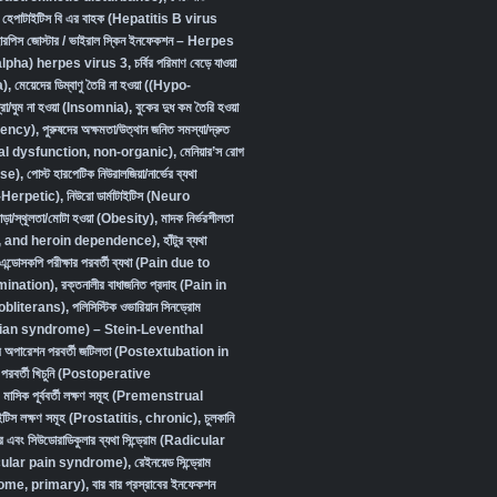
,
হেপাটাইটিস বি এর বাহক (Hepatitis B virus
ারপিস জোস্টার / ভাইরাল স্কিন ইনফেকশন – Herpes
lpha) herpes virus 3
,
চর্বির পরিমাণ বেড়ে যাওয়া
a)
,
মেয়েদের ডিম্বাণু তৈরি না হওয়া ((Hypo-
্রা/ঘুম না হওয়া (Insomnia)
,
বুকের দুধ কম তৈরি হওয়া
iency)
,
পুরুষদের অক্ষমতা/উত্থান জনিত সমস্যা/দ্রুত
xual dysfunction, non-organic
),
মেনিয়ার’স রোগ
se)
,
পোস্ট হারপেটিক নিউরালজিয়া/নার্ভের ব্যথা
-Herpetic)
,
নিউরো ডার্মাটাইটিস (Neuro
ড়া/স্থূলতা/মোটা হওয়া (Obesity)
,
মাদক নির্ভরশীলতা
, and heroin dependence)
,
হাঁটুর ব্যথা
এন্ডোসকপি পরীক্ষার পরবর্তী ব্যথা (Pain due to
ination)
,
রক্তনালীর বাধাজনিত প্রদাহ (Pain in
obliterans)
,
পলিসিস্টিক ওভারিয়ান সিনড্রোম
ian syndrome) – Stein-Leventhal
দের অপারেশন পরবর্তী জটিলতা (Postextubation in
পরবর্তী খিচুনি (Postoperative
,
মাসিক পূর্ববর্তী লক্ষণ সমূহ (Premenstrual
টাইটিস লক্ষণ সমূহ (Prostatitis, chronic)
,
চুলকানি
র এবং সিউডোরাডিকুলার ব্যথা সিন্ড্রোম (Radicular
ular pain syndrome)
,
রেইনয়েড সিন্ড্রোম
ome, primary)
,
বার বার প্রস্রাবের ইনফেকশন