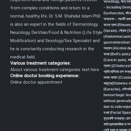
Vomiting)
,
ঘাড়ে ব
from complex conditions and return to a
– Including Den
Dysfunction
,
কাঁধ
normal, healthy life. Dr. S.M. Shahidul Islam PhD
অপারেশন – পরবর্তী ব
is also an expert in the fields of Dermatology,
বাতের ব্যথা (Rheum
(Sprain)
,
স্ট্রোক (
Neurology, Dietitian/Food & Nutrition (Life Style
(Abdominal pain) 
Modification) and Sexology/Sex Specialist and
gastrointestina
he is constantly conducting research in the
অভ্যাস (Alcohol 
যাওয়া (Bell’s palsy
medical field.
(Cancer pain)
,
কা
Various treatment categories:
প্রদাহ ((Cholecys
About various treatment categories text here
প্রতিযোগিতার চাপ স
Online doctor booking experience:
মাথার আঘাত (Crani
Online doctor appointment
বহুমূত্র(Diabetes
(Earache)
,
এপিডেম
hemorrhagic fev
without generali
due to subconjunc
হওয়া (Facial Spa
মূত্রনালী সংক্রান্
ফাইব্রোমায়ালজিয়া বা
পেটে ব্যথা বা বদহজ