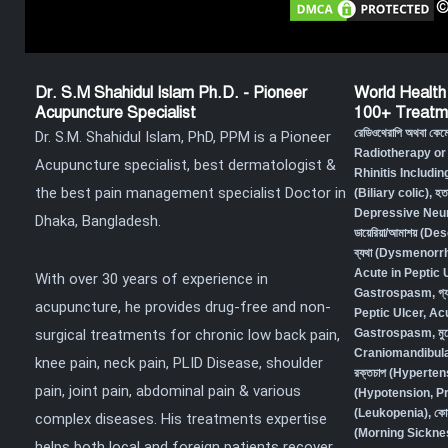
©
Dr. S.M Shahidul Islam Ph.D. - Pioneer
World Health
Acupuncture Specialist
100+ Treatm
রেডিওথেরাপি অথবা কে
Dr. S.M. Shahidul Islam, PhD, PPM is a Pioneer
Radiotherapy or
Acupuncture specialist, best dermatologist &
Rhinitis Includin
the best pain management specialist Doctor in
(Biliary colic),
হত
Depressive Neur
Dhaka, Bangladesh.
ডায়েরিয়া/আমাশয় (
ব্যথা (Dysmenorr
Acute in Peptic 
With over 30 years of experience in
Gastrospasm
,
গ্
acupuncture, he provides drug-free and non-
Peptic Ulcer, Ac
surgical treatments for chronic low back pain,
Gastrospasm,
মু
Craniomandibula
knee pain, neck pain, PLID Disease, shoulder
রক্তচাপ (Hyperten
pain, joint pain, abdominal pain & various
(Hypotension, P
(Leukopenia)
,
কো
complex diseases. His treatments expertise
(Morning Sickne
helps both local and foreign patients recover