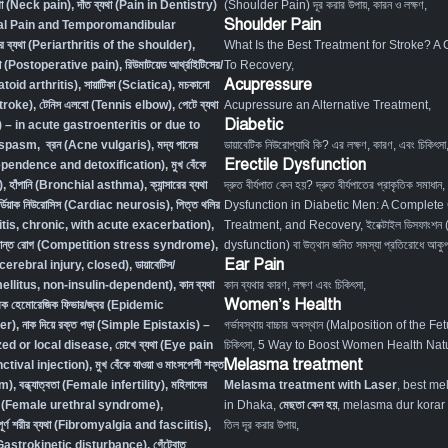
্যথা (Neck pain)
,
দাঁত ব্যথা (Pain in Dentistry)
(Shoulder Pain) দূর করার উপায়, কারন ও লক্ষণ
,
Shoulder Pain
tal Pain and Temporomandibular
ের ব্যথা (Periarthritis of the shoulder)
,
What Is the Best Treatment for Stroke? A
্যথা (Postoperative pain)
,
রিউমাটয়েড আর্থ্রাইটিসের/
To Recovery
,
Acupressure
atoid arthritis)
,
সায়াটিকা (Sciatica)
,
মচকানো
Stroke)
,
টেনিস এলবো (Tennis elbow)
,
পেটে ব্যথা
Acupressure an Alternative Treatment
,
Diabetic
– in acute gastroenteritis or due to
l spasm
,
ব্রন (Acne vulgaris)
,
মদ্য পানের
ডায়াবেটিক নিউরোপ্যাথি কি? এর লক্ষণ, কারণ, এবং চিকিৎসা
Erectile Dysfunction
dependence and detoxification)
,
মুখ বেঁকে
)
,
হাঁপানি (Bronchial asthma)
,
ক্যান্সারের ব্যথা
দ্রুত বীর্যপাত কেন হয়? দ্রুত বীর্যপাতের প্রাকৃতিক সমাধান
,
র্ডিয়াক নিউরোসিস (Cardiac neurosis)
,
পিত্ত থলির
Dysfunction in Diabetic Men: A Complete
titis, chronic, with acute exacerbation)
,
Treatment, and Recovery
,
ইরেক্টাইল ডিসফাংশন
ংক্রান্ত রোগ (Competition stress syndrome)
,
dysfunction) বা উত্থান জনিত সমস্যা প্রতিরোধে আকুপা
Ear Pain
ocerebral injury, closed)
,
ডায়াবেটিস/
 mellitus, non-insulin-dependent)
,
কান ব্যথা
কান ব্যথার কারণ, লক্ষণ এবং চিকিৎসা
,
Women’s Health
িক হেমোরেজিক ফিভার/জ্বর (Epidemic
er)
,
নাক দিয়ে রক্ত পড়া (Simple Epistaxis) –
গর্ভাবস্থায় বাচ্চার অবস্থান (Malposition of the Fe
zed or local disease
,
চোখে ব্যথা (Eye pain
চিকিৎসা
,
5 Way to Boost Women Health Natu
Melasma treatment
tival injection)
,
মুখ বেঁকে যাওয়া ও মাংসপেশী শক্ত
sm)
,
বন্ধ্যাত্বতা (Female infertility)
,
মহিলাদের
Melasma treatment with Laser
, best me
ত রোগ (Female urethral syndrome)
,
in Dhaka,
মেছতা কেন হয়
, melasma dur korar up
 সম্পূর্ণ শরীর ব্যথা (Fibromyalgia and fasciitis)
,
তিল দূর করার উপায়,
ম (Gastrokinetic disturbance)
,
গেঁটেবাত