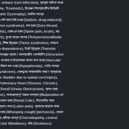
urinary tract infection)
,
প্রস্রাব আটকে যাওয়া
ine, Traumatic)
,
রিফ্লেক্স সিমপ্যাথেটিক ডিস্ট্রফি
etic Dystrophy)
,
মানসিক সমস্যা
বেশি লালা তৈরি হওয়া (Sialism, drug-induced)
,
Sjögren syndrome)
,
গলা ব্যথা (Sore throat)
tis)
,
মেরুদণ্ড ব্যথা (Spine pain, acute)
,
ঘাড়
ck)
,
মুখের হাড়ের সমস্যা (Temporomandibular
)
,
টিট্জ সিন্ড্রোম (Tietze syndrome)
,
তামাকে
cco dependence)
,
টরেট সিন্ড্রোম (Tourette
কতন্ত্রের প্রদাহ / আলসারেটিভ কোলাইটিস (Ulcerative
,
মনেরাখা বা চিন্তাকরার ক্ষমতা কমে যাওয়া (Vascular
ক বিকাশ কম হওয়া (Hypophrenia)
,
পেটের সমস্যা
 syndrome)
,
মেরুদন্ডের আঘাতজনিত কারণে প্রস্রাবের
ic bladder due to spinal cord injury)
,
জিজ (Pulmonary Heart Disease, Chronic)
,
াওয়া (Small Airway Obstruction)
,
প্রসব ব্যথা
or)
,
অসামঞ্জস্যপূর্ণ বাচ্চার অবস্থান (Malposition of
বৃক্কের ব্যথা (Renal Colic)
,
পিত্তথলির পাথর
প্রসব বেদনা (Labor pain)
,
প্রসাবের রাস্তায় পাথর
ুষ্টংকার (Whooping cough) (pertussis)
,
মেছতা
র রেটিনার সমস্যা (Choroidopathy, central
া (Color Blindness)
,
বধির (Deafness)