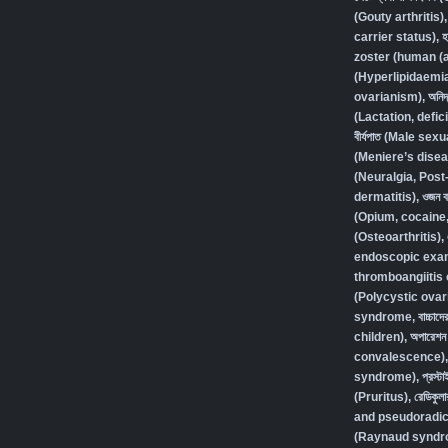
(Gouty arthritis)
carrier status)
,
হ
zoster (human (a
(Hyperlipidaemi
ovarianism)
,
অনিদ
(Lactation, defic
বীর্যপাত (Male se
(Meniere’s disea
(Neuralgia, Post
dermatitis)
,
ওজন বা
(Opium, cocaine
(Osteoarthritis)
,
endoscopic exam
thromboangiitis 
(Polycystic ovar
syndrome
,
বাচ্চা
children)
,
অপারেশন 
convalescence)
syndrome)
,
প্রস্
(Pruritus)
,
রেডিকুলা
and pseudoradic
(Raynaud syndr