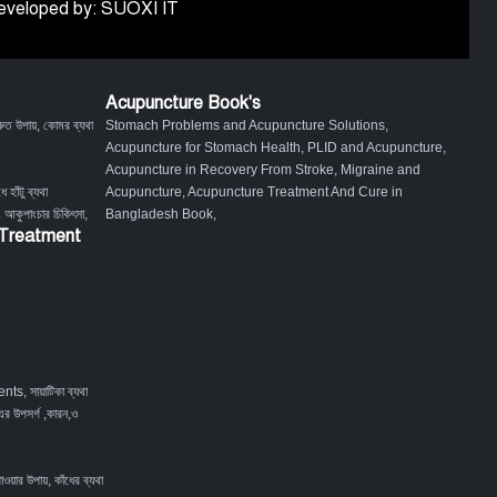
 Developed by: SUOXI IT
Acupuncture Book's
ুত উপায়
,
কোমর ব্যথা
Stomach Problems and Acupuncture Solutions
,
Acupuncture for Stomach Health
,
PLID and Acupuncture
,
Acupuncture in Recovery From Stroke
,
Migraine and
ে হাঁটু ব্যথা
Acupuncture
,
Acupuncture Treatment And Cure in
ং আকুপাংচার চিকিৎসা
,
Bangladesh Book
,
 Treatment
ents
,
সায়াটিকা ব্যথা
এর উপসর্গ ,কারন,ও
পাওয়ার উপায়
,
কাঁধের ব্যথা