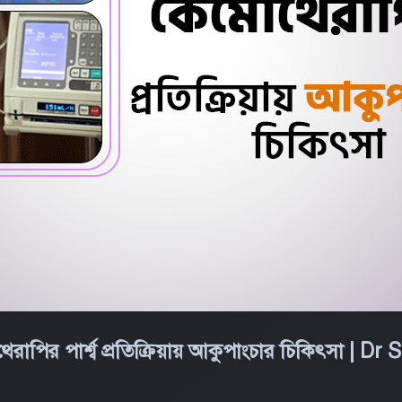
েরাপির পার্শ্ব প্রতিক্রিয়ায় আকুপাংচার চিকিৎসা |