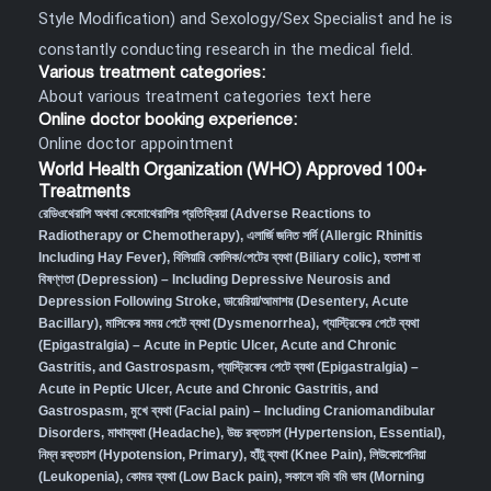
Style Modification) and Sexology/Sex Specialist and he is
constantly conducting research in the medical field.
Various treatment categories:
About various treatment categories text here
Online doctor booking experience:
Online doctor appointment
World Health Organization (WHO) Approved 100+
Treatments
রেডিওথেরাপি অথবা কেমোথেরাপির প্রতিক্রিয়া (Adverse Reactions to
Radiotherapy or Chemotherapy),
এলার্জি জনিত সর্দি (Allergic Rhinitis
Including Hay Fever),
বিলিয়ারি কোলিক/পেটের ব্যথা (Biliary colic),
হতাশা বা
বিষণ্ণতা (Depression) – Including Depressive Neurosis and
Depression Following Stroke
,
ডায়েরিয়া/আমাশয় (Desentery, Acute
Bacillary),
মাসিকের সময় পেটে ব্যথা (Dysmenorrhea)
,
গ্যাস্ট্রিকের পেটে ব্যথা
(Epigastralgia) – Acute in Peptic Ulcer, Acute and Chronic
Gastritis, and Gastrospasm
,
গ্যাস্ট্রিকের পেটে ব্যথা (Epigastralgia) –
Acute in Peptic Ulcer, Acute and Chronic Gastritis, and
Gastrospasm,
মুখে ব্যথা (Facial pain) – Including Craniomandibular
Disorders,
মাথাব্যথা (Headache)
,
উচ্চ রক্তচাপ (Hypertension, Essential)
,
নিম্ন রক্তচাপ (Hypotension, Primary)
,
হাঁটু ব্যথা (Knee Pain)
,
লিউকোপেনিয়া
(Leukopenia)
,
কোমর ব্যথা (Low Back pain)
,
সকালে বমি বমি ভাব (Morning