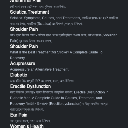
Abdominal Pain
পেট ব্যথা কেন হয়? লক্ষণ এবং মুক্তির সহজ উপায়
,
Sciatica Treatment
Sciatica: Symptoms, Causes, and Treatments
,
সায়াটিকা ব্যথা কেন হয়? সায়াটিকা
সারানোর উপায়
,
সায়াটিকা (Sciatica) এর উপসর্গ ,কারন,ও চিকিৎসা
,
Shoulder Pain
কাঁধে ব্যথা কিসের লক্ষণ? কাঁধের ব্যথা থেকে স্থায়ী মুক্তি পাওয়ার উপায়
,
কাঁধের ব্যথা (Shoulder
Pain) দূর করার উপায়, কারন ও লক্ষণ
,
Shoulder Pain
What Is the Best Treatment for Stroke? A Complete Guide To
Recovery
,
Acupressure
Acupressure an Alternative Treatment
,
Diabetic
ডায়াবেটিক নিউরোপ্যাথি কি? এর লক্ষণ, কারণ, এবং চিকিৎসা
,
Erectile Dysfunction
দ্রুত বীর্যপাত কেন হয়? দ্রুত বীর্যপাতের প্রাকৃতিক সমাধান
,
Erectile Dysfunction in
Diabetic Men: A Complete Guide to Causes, Treatment, and
Recovery
,
ইরেক্টাইল ডিসফাংশন (Erectile dysfunction) বা উত্থান জনিত সমস্যা
প্রতিরোধে আকুপাংচার চিকিৎসা
,
Ear Pain
কান ব্যথার কারণ, লক্ষণ এবং চিকিৎসা
,
Women’s Health