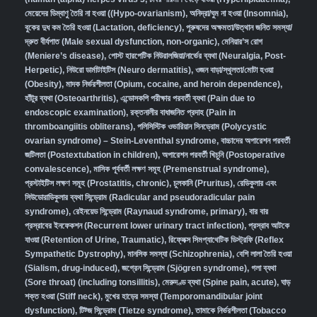
মেয়েদের ডিম্বাণু তৈরি না হওয়া ((Hypo-ovarianism)
,
অনিদ্রা/ঘুম না হওয়া (Insomnia)
,
বুকের দুধ কম তৈরি হওয়া (Lactation, deficiency)
,
পুরুষদের অক্ষমতা/উত্থান জনিত সমস্যা/
দ্রুত বীর্যপাত (Male sexual dysfunction, non-organic
),
মেনিয়ার’স রোগ
(Meniere’s disease)
,
পোস্ট হারপেটিক নিউরালজিয়া/নার্ভের ব্যথা (Neuralgia, Post-
Herpetic)
,
নিউরো ডার্মাটাইটিস (Neuro dermatitis)
,
ওজন বাড়া/স্থূলতা/মোটা হওয়া
(Obesity)
,
মাদক নির্ভরশীলতা (Opium, cocaine, and heroin dependence)
,
হাঁটুর ব্যথা (Osteoarthritis)
,
এন্ডোসকপি পরীক্ষার পরবর্তী ব্যথা (Pain due to
endoscopic examination)
,
রক্তনালীর বাধাজনিত প্রদাহ (Pain in
thromboangiitis obliterans)
,
পলিসিস্টিক ওভারিয়ান সিনড্রোম (Polycystic
ovarian syndrome) – Stein-Leventhal syndrome
,
বাচ্চাদের অপারেশন পরবর্তী
জটিলতা (Postextubation in children)
,
অপারেশন পরবর্তী খিচুনি (Postoperative
convalescence)
,
মাসিক পূর্ববর্তী লক্ষণ সমূহ (Premenstrual syndrome)
,
প্রস্টাইটিস লক্ষণ সমূহ (Prostatitis, chronic)
,
চুলকানি (Pruritus)
,
রেডিকুলার এবং
সিউডোরাডিকুলার ব্যথা সিন্ড্রোম (Radicular and pseudoradicular pain
syndrome)
,
রেইনয়েড সিন্ড্রোম (Raynaud syndrome, primary)
,
বার বার
প্রস্রাবের ইনফেকশন (Recurrent lower urinary tract infection)
,
প্রস্রাব আটকে
যাওয়া (Retention of Urine, Traumatic)
,
রিফ্লেক্স সিমপ্যাথেটিক ডিস্ট্রফি (Reflex
Sympathetic Dystrophy)
,
মানসিক সমস্যা (Schizophrenia),
বেশি লালা তৈরি হওয়া
(Sialism, drug-induced)
,
জগ্রেন সিন্ড্রোম (Sjögren syndrome)
,
গলা ব্যথা
(Sore throat) (including tonsillitis)
,
মেরুদণ্ড ব্যথা (Spine pain, acute)
,
ঘাড়
শক্ত হওয়া (Stiff neck)
,
মুখের হাড়ের সমস্যা (Temporomandibular joint
dysfunction)
,
টিট্জ সিন্ড্রোম (Tietze syndrome)
,
তামাকে নির্ভরশীলতা (Tobacco