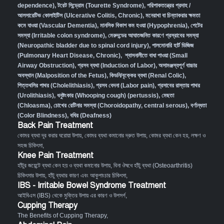
dependence)
,
টরেট সিন্ড্রোম (Tourette Syndrome)
,
পরিপাকতন্ত্রের প্রদাহ /
আলসারেটিভ কোলাইটিস (Ulcerative Colitis, Chronic)
,
মনেরাখা বা চিন্তাকরার ক্ষমতা
কমে যাওয়া (Vascular Dementia)
,
মানসিক বিকাশ কম হওয়া (Hypophrenia)
,
পেটের
সমস্যা (Irritable colon syndrome)
,
মেরুদন্ডের আঘাতজনিত কারণে প্রস্রাবের সমস্যা
(Neuropathic bladder due to spinal cord injury)
,
পালমোনারি হার্ট ডিজিজ
(Pulmonary Heart Disease, Chronic)
,
শ্বাসনালীতে বাধা পাওয়া (Small
Airway Obstruction)
,
প্রসব ব্যথা (Induction of Labor)
,
অসামঞ্জস্যপূর্ণ বাচ্চার
অবস্থান (Malposition of the Fetus)
,
কিডনি/বৃক্কের ব্যথা (Renal Colic)
,
পিত্তথলির পাথর (Cholelithiasis)
,
প্রসব বেদনা (Labor pain)
,
প্রসাবের রাস্তায় পাথর
(Urolithiasis)
,
ধনুষ্টংকার (Whooping cough) (pertussis)
,
মেছতা
(Chloasma)
,
চোখের রেটিনার সমস্যা (Choroidopathy, central serous)
,
বর্ণান্ধতা
(Color Blindness)
,
বধির (Deafness)
Back Pain Treatment
কোমর ব্যথা দূর করার ঘরোয়া উপায়
,
কোমর ব্যথা কমানোর দ্রুত উপায়
,
কোমর ব্যথা কেন হয়, লক্ষণ ও
সহজ চিকিৎসা
,
Knee Pain Treatment
হাঁটুর জয়েন্টে ব্যথা কেন হয় ও ব্যথা কমানোর উপায়
,
বিনা ঔষধে হাঁটু ব্যথা (Osteoarthritis)
চিকিৎসার উপায়
,
হাঁটু ব্যথার কারণ এবং আকুপাংচার চিকিৎসা
,
IBS - Irritable Bowel Syndrome Treatment
আইবিএস (IBS) থেকে মুক্তির উপায় এর কারণ ও উপসর্গ
,
Cupping Therapy
The Benefits of Cupping Therapy
,