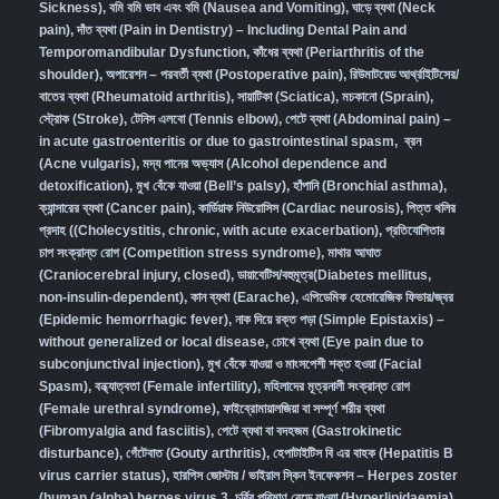
Sickness)
,
বমি বমি ভাব এবং বমি (Nausea and Vomiting)
,
ঘাড়ে ব্যথা (Neck
pain)
,
দাঁত ব্যথা (Pain in Dentistry) – Including Dental Pain and
Temporomandibular Dysfunction
,
কাঁধের ব্যথা (Periarthritis of the
shoulder)
,
অপারেশন – পরবর্তী ব্যথা (Postoperative pain)
,
রিউমাটয়েড আর্থ্রাইটিসের/
বাতের ব্যথা (Rheumatoid arthritis)
,
সায়াটিকা (Sciatica)
,
মচকানো (Sprain)
,
স্ট্রোক (Stroke)
,
টেনিস এলবো (Tennis elbow)
,
পেটে ব্যথা (Abdominal pain) –
in acute gastroenteritis or due to gastrointestinal spasm
,
ব্রন
(Acne vulgaris)
,
মদ্য পানের অভ্যাস (Alcohol dependence and
detoxification)
,
মুখ বেঁকে যাওয়া (Bell’s palsy)
,
হাঁপানি (Bronchial asthma)
,
ক্যান্সারের ব্যথা (Cancer pain)
,
কার্ডিয়াক নিউরোসিস (Cardiac neurosis)
,
পিত্ত থলির
প্রদাহ ((Cholecystitis, chronic, with acute exacerbation)
,
প্রতিযোগিতার
চাপ সংক্রান্ত রোগ (Competition stress syndrome)
,
মাথার আঘাত
(Craniocerebral injury, closed)
,
ডায়াবেটিস/বহুমূত্র(Diabetes mellitus,
non-insulin-dependent)
,
কান ব্যথা (Earache)
,
এপিডেমিক হেমোরেজিক ফিভার/জ্বর
(Epidemic hemorrhagic fever)
,
নাক দিয়ে রক্ত পড়া (Simple Epistaxis) –
without generalized or local disease
,
চোখে ব্যথা (Eye pain due to
subconjunctival injection)
,
মুখ বেঁকে যাওয়া ও মাংসপেশী শক্ত হওয়া (Facial
Spasm)
,
বন্ধ্যাত্বতা (Female infertility)
,
মহিলাদের মূত্রনালী সংক্রান্ত রোগ
(Female urethral syndrome)
,
ফাইব্রোমায়ালজিয়া বা সম্পূর্ণ শরীর ব্যথা
(Fibromyalgia and fasciitis)
,
পেটে ব্যথা বা বদহজম (Gastrokinetic
disturbance)
,
গেঁটেবাত (Gouty arthritis)
,
হেপাটাইটিস বি এর বাহক (Hepatitis B
virus carrier status)
,
হারপিস জোস্টার / ভাইরাল স্কিন ইনফেকশন – Herpes zoster
(human (alpha) herpes virus 3
,
চর্বির পরিমাণ বেড়ে যাওয়া (Hyperlipidaemia)
,